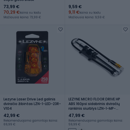
73,99 €
9,59 €
70,29 €
9,11 €
kaina su kodu
kaina su kodu
Mažiausia kaina: 73,99 €
Mažiausia kaina: 9,59 €
Lezyne Laser Drive Led galinis
LEZYNE MICRO FLOOR DRIVE HP
dviračio žibintas LZN-1-LED-23R-
ABS 160psi sidabrinis dviračių
V104
rankinis siurblys LZN-1-MP-
MFDR-V2HP
42,99 €
47,99 €
Rekomenduojama gamintojo kaina:
Rekomenduojama gamintojo kaina:
69,99 €
59,99 €