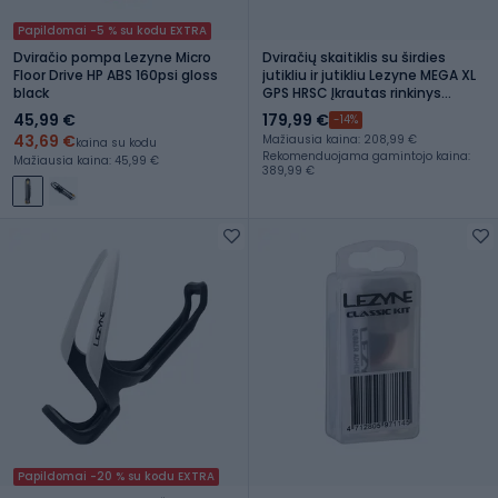
Papildomai -5 % su kodu EXTRA
Dviračio pompa Lezyne Micro
Dviračių skaitiklis su širdies
Floor Drive HP ABS 160psi gloss
jutikliu ir jutikliu Lezyne MEGA XL
black
GPS HRSC Įkrautas rinkinys
juodas LZN-1-GPS-MEGAXL-
45,99 €
179,99 €
-14%
V204-HS
43,69 €
Mažiausia kaina: 208,99 €
kaina su kodu
Rekomenduojama gamintojo kaina:
Mažiausia kaina: 45,99 €
389,99 €
Papildomai -20 % su kodu EXTRA