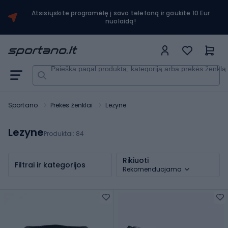
Atsisiųskite programėlę į savo telefoną ir gaukite 10 Eur
nuolaidą!
Paieška pagal produktą, kategoriją arba prekės ženklą
Sportano
Prekės ženklai
Lezyne
Lezyne
Produktai:
84
Rikiuoti
Filtrai ir kategorijos
Rekomenduojama