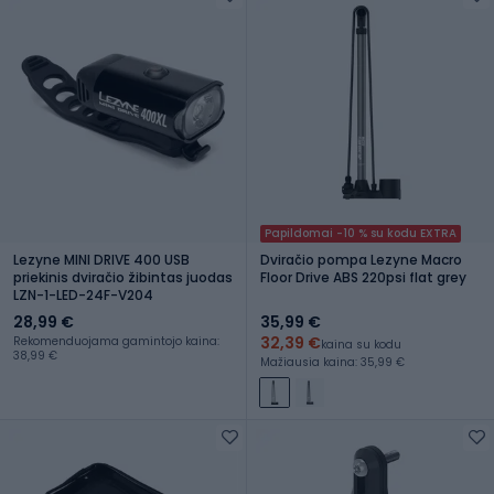
Papildomai -10 % su kodu EXTRA
Lezyne MINI DRIVE 400 USB
Dviračio pompa Lezyne Macro
priekinis dviračio žibintas juodas
Floor Drive ABS 220psi flat grey
LZN-1-LED-24F-V204
28,99 €
35,99 €
32,39 €
Rekomenduojama gamintojo kaina:
kaina su kodu
38,99 €
Mažiausia kaina: 35,99 €