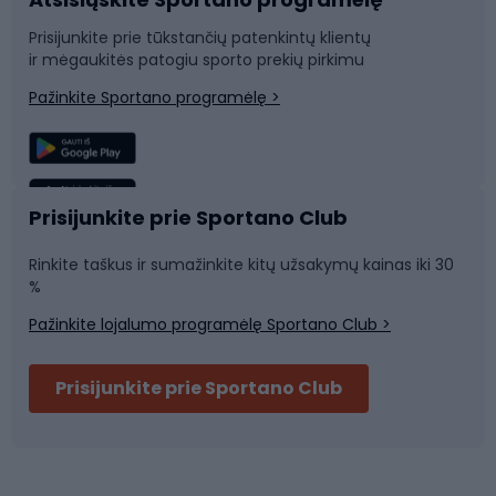
Dviračių dalys
Rogutės ir čiuožynės
Prisijunkite prie tūkstančių patenkintų klientų
ir mėgaukitės patogiu sporto prekių pirkimu
Laipiojimas
Snieglenčių sportas
Pažinkite Sportano programėlę >
Žvejyba
Plaukimas
Sportinė medicina
Komandinis sportas
Prisijunkite prie Sportano Club
Rinkite taškus ir sumažinkite kitų užsakymų kainas iki 30
Sporto salė ir fitnesas
%
Pažinkite lojalumo programėlę Sportano Club >
Dviračių šalmai
Prisijunkite prie Sportano Club
Ski touring