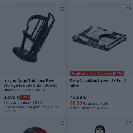
Papildomai -10 % su kodu EXTRA
Lezyne Cage Tubeless Flow
Dviračio raktas Lezyne SV Pro 13
Storage Loaded Bidon Basket
silver
Black 1-BC-FLSTL-V304
33,99 €
42,99 €
-25%
38,69 €
Mažiausia kaina: 45,59 €
kaina su kodu
Rekomenduojama gamintojo kaina:
Mažiausia kaina: 41,39 €
69,99 €