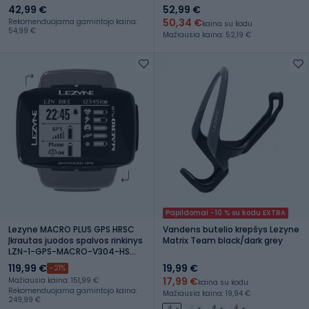
42,99 €
52,99 €
50,34 €
Rekomenduojama gamintojo kaina:
kaina su kodu
54,99 €
Mažiausia kaina: 52,19 €
Papildomai -10 % su kodu EXTRA
Lezyne MACRO PLUS GPS HRSC
Vandens butelio krepšys Lezyne
Įkrautas juodos spalvos rinkinys
Matrix Team black/dark grey
LZN-1-GPS-MACRO-V304-HS
dviračių skaitiklis su kadencijos
119,99 €
19,99 €
-21%
jutikliu
17,99 €
Mažiausia kaina: 151,99 €
kaina su kodu
Rekomenduojama gamintojo kaina:
Mažiausia kaina: 19,94 €
249,99 €