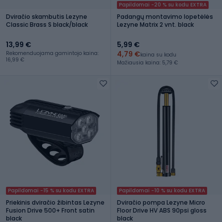
Papildomai -20 % su kodu EXTRA
Dviračio skambutis Lezyne
Padangų montavimo lopetėlės
Classic Brass S black/black
Lezyne Matrix 2 vnt. black
13,99 €
5,99 €
4,79 €
Rekomenduojama gamintojo kaina:
kaina su kodu
16,99 €
Mažiausia kaina: 5,79 €
Papildomai -15 % su kodu EXTRA
Papildomai -10 % su kodu EXTRA
Priekinis dviračio žibintas Lezyne
Dviračio pompa Lezyne Micro
Fusion Drive 500+ Front satin
Floor Drive HV ABS 90psi gloss
black
black