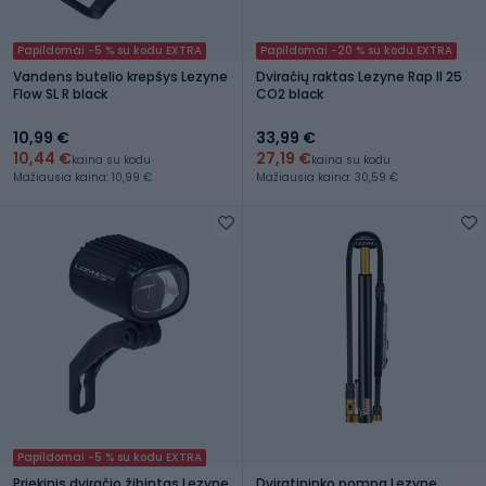
Papildomai -5 % su kodu EXTRA
Papildomai -20 % su kodu EXTRA
Vandens butelio krepšys Lezyne
Dviračių raktas Lezyne Rap II 25
Flow SL R black
CO2 black
10,99 €
33,99 €
10,44 €
27,19 €
kaina su kodu
kaina su kodu
Mažiausia kaina: 10,99 €
Mažiausia kaina: 30,59 €
Papildomai -5 % su kodu EXTRA
Priekinis dviračio žibintas Lezyne
Dviratininko pompa Lezyne