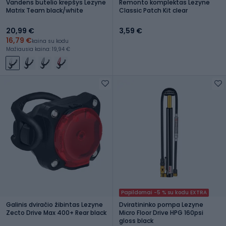
Vandens butelio krepšys Lezyne
Remonto komplektas Lezyne
Matrix Team black/white
Classic Patch Kit clear
20,99 €
3,59 €
16,79 €
kaina su kodu
Mažiausia kaina: 19,94 €
Papildomai -5 % su kodu EXTRA
Galinis dviračio žibintas Lezyne
Dviratininko pompa Lezyne
Zecto Drive Max 400+ Rear black
Micro Floor Drive HPG 160psi
gloss black