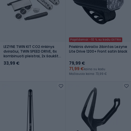
Papildomai -10 % su kodu EXTRA
LEZYNE TWIN KIT CO2 rinkinys
Priekinis dviračio žibintas Lezyne
dviračiui, TWIN SPEED DRIVE, 6x
Lite Drive 1200+ Front satin black
kombinuoti pleistrai, 2x šaukštai
+ 2x kasetė 1-C2-TWDRKIT-
33,99 €
79,99 €
V204
71,99 €
kaina su kodu
Mažiausia kaina: 73,99 €