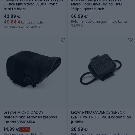
E-Bike Mini Stvzo E300+ Front
Micro Floor Drive Digital HPG
matte black
160psi gloss black
42,99 €
66,99 €
40,84 €
Rekomenduojama gamintojo kaina:
kaina su kodu
92,99 €
Mažiausia kaina: 41,39 €
Lezyne MICRO CADDY
Lezyne PRO CADENCE SENSOR
dviratininko sėdynės krepšys
LZN-1-PS-PROC-V104 kadencijos
juodas V1MCM04
jutiklis
14,99 €
28,99 €
-25%
Mažiausia kaina: 19,94 €
Rekomenduojama gamintojo kaina: