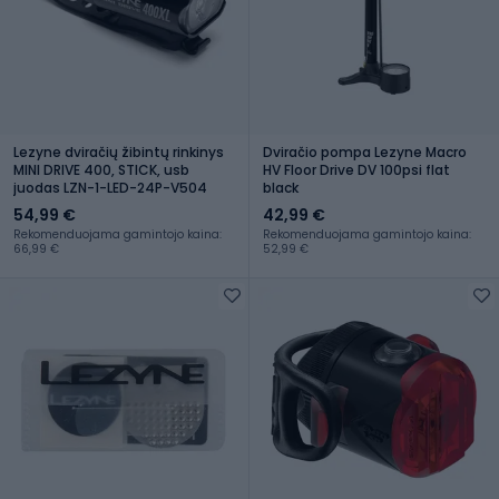
Lezyne dviračių žibintų rinkinys
Dviračio pompa Lezyne Macro
MINI DRIVE 400, STICK, usb
HV Floor Drive DV 100psi flat
juodas LZN-1-LED-24P-V504
black
54,99 €
42,99 €
Rekomenduojama gamintojo kaina:
Rekomenduojama gamintojo kaina:
66,99 €
52,99 €