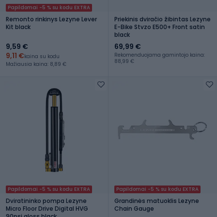
Papildomai -5 % su kodu EXTRA
Remonto rinkinys Lezyne Lever
Priekinis dviračio žibintas Lezyne
Kit black
E-Bike Stvzo E500+ Front satin
black
9,59 €
69,99 €
9,11 €
Rekomenduojama gamintojo kaina:
kaina su kodu
88,99 €
Mažiausia kaina: 8,89 €
Papildomai -5 % su kodu EXTRA
Papildomai -5 % su kodu EXTRA
Dviratininko pompa Lezyne
Grandinės matuoklis Lezyne
Micro Floor Drive Digital HVG
Chain Gauge
90psi gloss black