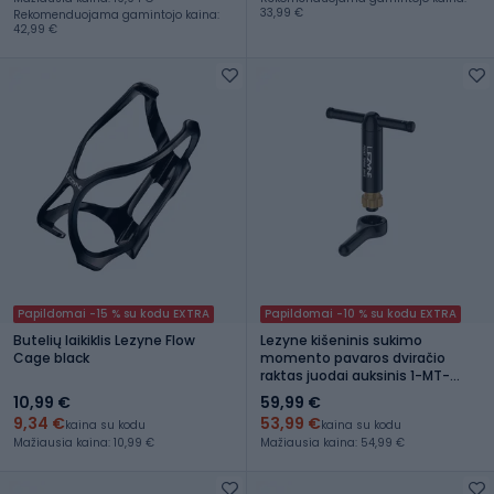
33,99 €
Rekomenduojama gamintojo kaina:
42,99 €
Papildomai -15 % su kodu EXTRA
Papildomai -10 % su kodu EXTRA
Butelių laikiklis Lezyne Flow
Lezyne kišeninis sukimo
Cage black
momento pavaros dviračio
raktas juodai auksinis 1-MT-
PTDR-V104T12
10,99 €
59,99 €
9,34 €
53,99 €
kaina su kodu
kaina su kodu
Mažiausia kaina: 10,99 €
Mažiausia kaina: 54,99 €