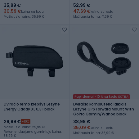
35,99 €
52,99 €
30,59 €
47,69 €
kaina su kodu
kaina su kodu
Mažiausia kaina: 35,99 €
Mažiausia kaina: 41,39 €
Papildomai -10 % su kodu EXTRA
Dviračio rėmo krepšys Lezyne
Dviračio kompiuterio laikiklis
Energy Caddy XL 0,8 l black
Lezyne GPS Forward Mount With
GoPro Garmin/Wahoo black
26,99 €
38,99 €
-10%
35,09 €
Mažiausia kaina: 29,99 €
kaina su kodu
Rekomenduojama gamintojo kaina:
Mažiausia kaina: 38,99 €
38,99 €