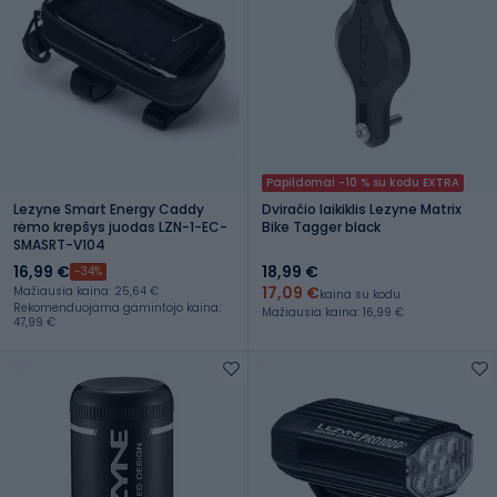
Papildomai -10 % su kodu EXTRA
Lezyne Smart Energy Caddy
Dviračio laikiklis Lezyne Matrix
rėmo krepšys juodas LZN-1-EC-
Bike Tagger black
SMASRT-V104
16,99 €
18,99 €
-34%
17,09 €
Mažiausia kaina: 25,64 €
kaina su kodu
Rekomenduojama gamintojo kaina:
Mažiausia kaina: 16,99 €
47,99 €