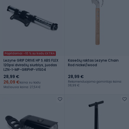
Papildomai -10 % su kodu EXTRA
Lezyne GRIP DRIVE HP S ABS FLEX
Kasečių raktas Lezyne Chain
120psi dviračių siurblys, juodas
Rod nickel/wood
LZN-1-MP-GRIPHP-V1S04
28,99 €
28,99 €
26,09 €
Rekomenduojama gamintojo kaina:
kaina su kodu
38,99 €
Mažiausia kaina: 27,54 €