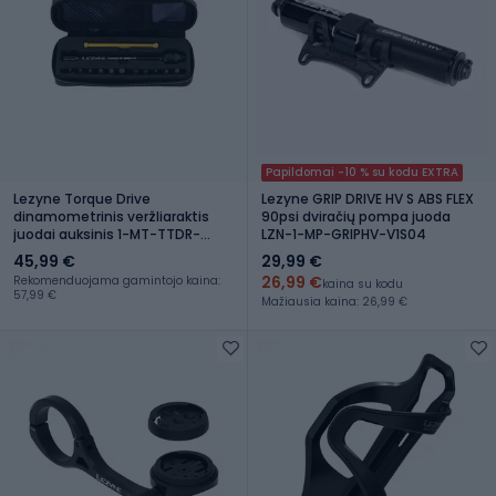
Papildomai -10 % su kodu EXTRA
Lezyne Torque Drive
Lezyne GRIP DRIVE HV S ABS FLEX
dinamometrinis veržliaraktis
90psi dviračių pompa juoda
juodai auksinis 1-MT-TTDR-
LZN-1-MP-GRIPHV-V1S04
V104T12
45,99 €
29,99 €
26,99 €
Rekomenduojama gamintojo kaina:
kaina su kodu
57,99 €
Mažiausia kaina: 26,99 €