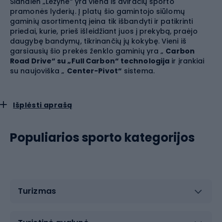
Šiandien „Lezyne“ yra viena iš dviračių sporto
pramonės lyderių. Į platų šio gamintojo siūlomų
gaminių asortimentą įeina tik išbandyti ir patikrinti
priedai, kurie, prieš išleidžiant juos į prekybą, praėjo
daugybę bandymų, tikrinančių jų kokybę. Vieni iš
garsiausių šio prekės ženklo gaminių yra „
Carbon
Road Drive“ su „Full Carbon“ technologija
ir įrankiai
su naujoviška „
Center-Pivot“
sistema.
Išplėsti aprašą
Populiarios sporto kategorijos
Turizmas