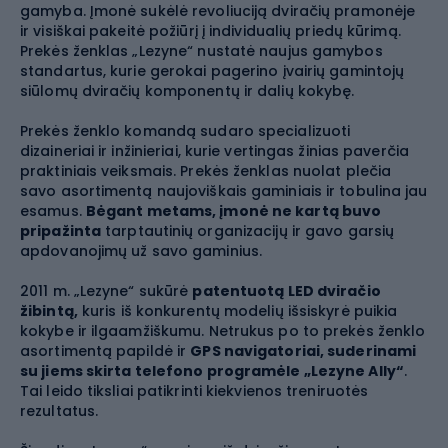
gamyba. Įmonė sukėlė revoliuciją dviračių pramonėje
ir visiškai pakeitė požiūrį į individualių priedų kūrimą.
Prekės ženklas „Lezyne“ nustatė naujus gamybos
standartus, kurie gerokai pagerino įvairių gamintojų
siūlomų dviračių komponentų ir dalių kokybę.
Prekės ženklo komandą sudaro specializuoti
dizaineriai ir inžinieriai, kurie vertingas žinias paverčia
praktiniais veiksmais. Prekės ženklas nuolat plečia
savo asortimentą naujoviškais gaminiais ir tobulina jau
esamus.
Bėgant metams, įmonė ne kartą buvo
pripažinta
tarptautinių organizacijų ir gavo garsių
apdovanojimų už savo gaminius.
2011 m. „Lezyne“ sukūrė
patentuotą LED dviračio
žibintą,
kuris iš konkurentų modelių išsiskyrė puikia
kokybe ir ilgaamžiškumu. Netrukus po to prekės ženklo
asortimentą papildė ir
GPS navigatoriai, suderinami
su jiems skirta telefono programėle „Lezyne Ally“
.
Tai leido tiksliai patikrinti kiekvienos treniruotės
rezultatus.