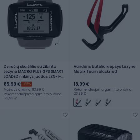
Dviračių skaitiklis su žibintu
Vandens butelio krepšys Lezyne
Lezyne MACRO PLUS GPS SMART
Matrix Team black/red
LOADED rinkinys juodas LZN-1-
GPS-MACRO-V104-SL
85,99 €
18,99 €
-25%
Mažiausia kaina: 113,99 €
Rekomenduojama gamintojo kaina:
23,99 €
Rekomenduojama gamintojo kaina:
179,99 €