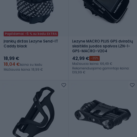
Papildomai -5 % su kodu EXTRA
Įrankių diržas Lezyne Send-IT
Lezyne MACRO PLUS GPS dviračių
Caddy black
skaitiklis juodos spalvos LZN-1-
GPS-MACRO-V204
18,99 €
42,99 €
-35%
18,04 €
Mažiausia kaina: 66,49 €
kaina su kodu
Rekomenduojama gamintojo kaina:
Mažiausia kaina: 18,99 €
139,99 €