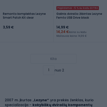
Papildomai -5 % su kodu EXTRA
Remonto komplektas Lezyne
Galinis dviračio žibintas Lezyne
Smart Patch Kit clear
Femto USB Drive black
3,59 €
14,99 €
14,24 €
kaina su kodu
Mažiausia kaina: 14,99 €
Kita
nuo 2
2007 m. įkurtas „
Lezyne“
yra prekės ženklas, kurio
specializacija -
kokybiškų dviračių komponentų