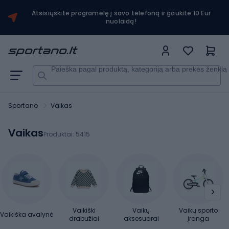
Atsisiųskite programėlę į savo telefoną ir gaukite 10 Eur
nuolaidą!
Paieška pagal produktą, kategoriją arba prekės ženklą
Sportano
Vaikas
Vaikas
Produktai:
5415
Vaikiški
Vaikų
Vaikų sporto
Vaikiška avalynė
drabužiai
aksesuarai
įranga