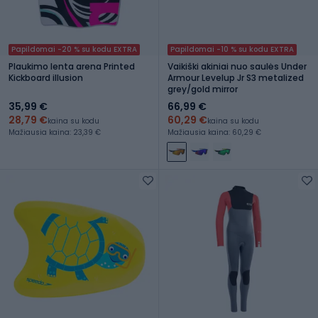
Papildomai -20 % su kodu EXTRA
Papildomai -10 % su kodu EXTRA
Plaukimo lenta arena Printed
Vaikiški akiniai nuo saulės Under
Kickboard illusion
Armour Levelup Jr S3 metalized
grey/gold mirror
35,99 €
66,99 €
28,79 €
60,29 €
kaina su kodu
kaina su kodu
Mažiausia kaina: 23,39 €
Mažiausia kaina: 60,29 €