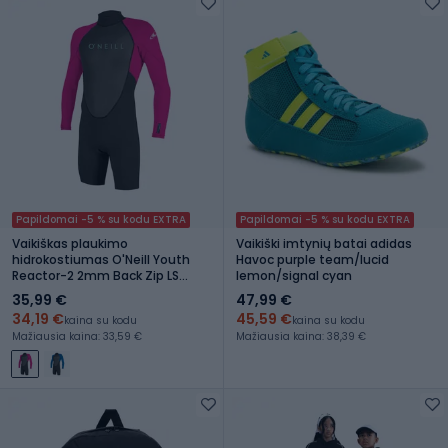
Papildomai -5 % su kodu EXTRA
Papildomai -5 % su kodu EXTRA
Vaikiškas plaukimo
Vaikiški imtynių batai adidas
hidrokostiumas O'Neill Youth
Havoc purple team/lucid
Reactor-2 2mm Back Zip LS
lemon/signal cyan
Spring black/berry
35,99 €
47,99 €
34,19 €
45,59 €
kaina su kodu
kaina su kodu
Mažiausia kaina: 33,59 €
Mažiausia kaina: 38,39 €