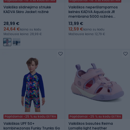
Papildomai -15 % su kodu EXTRA
Papildomai -10 % su kodu EXTRA
Vaikiška slidinėjimo striukė
Vaikiškos neperšlampamos
KADVA Skiro Jacket rožinė
kelnės KADVA AquaLock JR
membrana 5000 rožinės
spalvos
28,99 €
13,99 €
24,64 €
12,59 €
kaina su kodu
kaina su kodu
Mažiausia kaina: 28,99 €
Mažiausia kaina: 12,79 €
Papildomai -25 % su kodu EXTRA
Papildomai -25 % su kodu EXTRA
Vaikiškas UPF 50+
Vaikiškos basutės Reima
kombinezonas Funky Trunks Go
Lomalla light heather