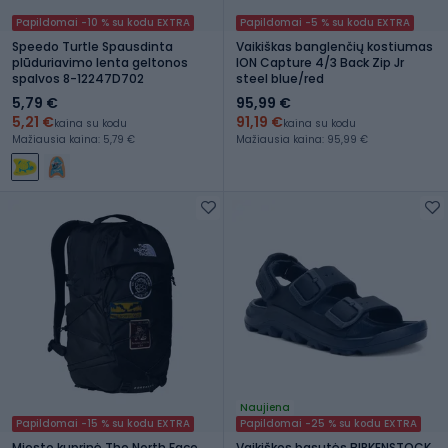
Papildomai -10 % su kodu EXTRA
Papildomai -5 % su kodu EXTRA
Speedo Turtle Spausdinta
Vaikiškas banglenčių kostiumas
plūduriavimo lenta geltonos
ION Capture 4/3 Back Zip Jr
spalvos 8-12247D702
steel blue/red
5,79 €
95,99 €
5,21 €
91,19 €
kaina su kodu
kaina su kodu
Mažiausia kaina: 5,79 €
Mažiausia kaina: 95,99 €
Naujiena
Papildomai -15 % su kodu EXTRA
Papildomai -25 % su kodu EXTRA
Miesto kuprinė The North Face
Vaikiškos basutės BIRKENSTOCK