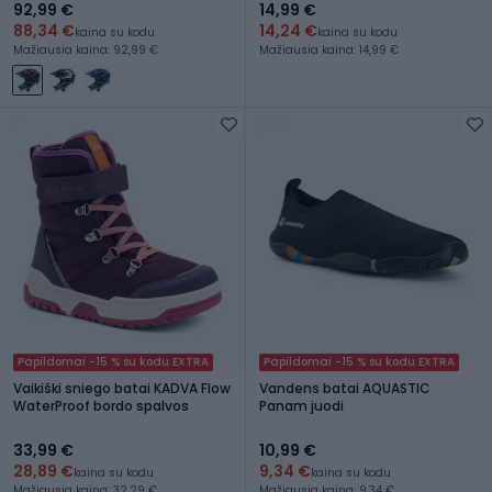
92,99 €
14,99 €
88,34 €
14,24 €
kaina su kodu
kaina su kodu
Mažiausia kaina: 92,99 €
Mažiausia kaina: 14,99 €
Papildomai -15 % su kodu EXTRA
Papildomai -15 % su kodu EXTRA
Vaikiški sniego batai KADVA Flow
Vandens batai AQUASTIC
WaterProof bordo spalvos
Panam juodi
33,99 €
10,99 €
28,89 €
9,34 €
kaina su kodu
kaina su kodu
Mažiausia kaina: 32,29 €
Mažiausia kaina: 9,34 €