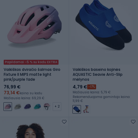
Papildomai -5 % su kodu EXTRA
Vaikiškas dviračio šalmas Giro
Vaikiškos baseino kojinės
Fixture II MIPS matte light
AQUASTIC Seavie Anti-Slip
pink/purple fade
mėlynos
76,99 €
4,79 €
-17%
73,14 €
Mažiausia kaina: 5,79 €
kaina su kodu
Rekomenduojama gamintojo kaina:
Mažiausia kaina: 69,29 €
11,99 €
+ 2