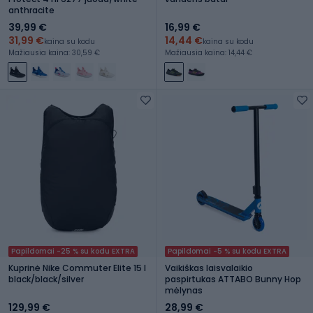
anthracite
39,99 €
16,99 €
31,99 €
14,44 €
kaina su kodu
kaina su kodu
Mažiausia kaina: 30,59 €
Mažiausia kaina: 14,44 €
Papildomai -25 % su kodu EXTRA
Papildomai -5 % su kodu EXTRA
Kuprinė Nike Commuter Elite 15 l
Vaikiškas laisvalaikio
black/black/silver
paspirtukas ATTABO Bunny Hop
mėlynas
129,99 €
28,99 €