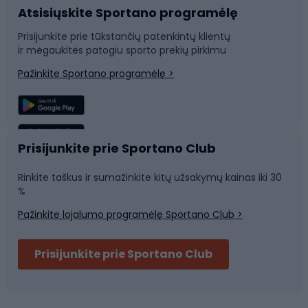
Atsisiųskite Sportano programėlę
Dviračių dalys
Rogutės ir čiuožynės
Prisijunkite prie tūkstančių patenkintų klientų
ir mėgaukitės patogiu sporto prekių pirkimu
Laipiojimas
Snieglenčių sportas
Pažinkite Sportano programėlę >
Žvejyba
Plaukimas
Sportinė medicina
Komandinis sportas
Prisijunkite prie Sportano Club
Rinkite taškus ir sumažinkite kitų užsakymų kainas iki 30
Sporto salė ir fitnesas
%
Pažinkite lojalumo programėlę Sportano Club >
Dviračių šalmai
Prisijunkite prie Sportano Club
Ski touring