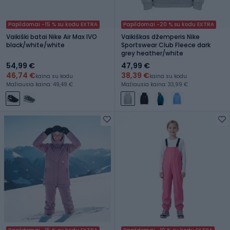
Papildomai -15 % su kodu EXTRA
Papildomai -20 % su kodu EXTRA
Vaikiški batai Nike Air Max IVO
Vaikiškas džemperis Nike
black/white/white
Sportswear Club Fleece dark
grey heather/white
54,99 €
47,99 €
46,74 €
38,39 €
kaina su kodu
kaina su kodu
Mažiausia kaina: 49,49 €
Mažiausia kaina: 33,99 €