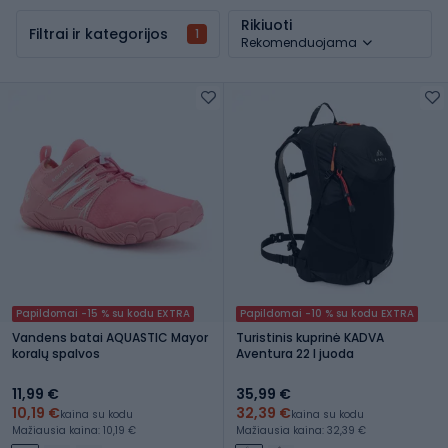
Rikiuoti
Filtrai ir kategorijos
1
Rekomenduojama
Papildomai -15 % su kodu EXTRA
Papildomai -10 % su kodu EXTRA
Vandens batai AQUASTIC Mayor
Turistinis kuprinė KADVA
koralų spalvos
Aventura 22 l juoda
11,99 €
35,99 €
10,19 €
32,39 €
kaina su kodu
kaina su kodu
Mažiausia kaina: 10,19 €
Mažiausia kaina: 32,39 €