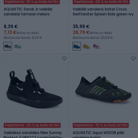
Papildomai -15 % su kodu EXTRA
Papildomai -20 % su kodu EXTRA
AQUASTIC Sandi Jr vaikiški
Vaikiški vandens batai Crocs
sandalai tamsiai mėlyni
Swiftwater Splash Kids green ivy
8,39 €
35,99 €
7,13 €
28,79 €
kaina su kodu
kaina su kodu
Mažiausia kaina: 8,39 €
Mažiausia kaina: 30,59 €
Papildomai -20 % su kodu EXTRA
Papildomai -15 % su kodu EXTRA
Vaikiškos sandalės Nike Sunray
AQUASTIC Aqua WS038 pilki
Protect 4 HF6277 juoda/white-
vandens batai