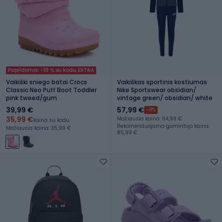
Papildomai -10 % su kodu EXTRA
Vaikiški sniego batai Crocs
Vaikiškas sportinis kostiumas
Classic Neo Puff Boot Toddler
Nike Sportswear obsidian/
pink tweed/gum
vintage green/ obsidian/ white
39,99 €
57,99 €
-11%
35,99 €
Mažiausia kaina: 64,99 €
kaina su kodu
Rekomenduojama gamintojo kaina:
Mažiausia kaina: 35,99 €
85,99 €