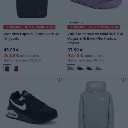
Naujiena
Papildomai -15 % su kodu EXTRA
Papildomai -25 % su kodu EXTRA
Miestinis kuprinė Jordan Jam Air
Vaikiškos basutės BIRKENSTOCK
15 l juoda
Mogami HL Birko-Flor Narrow
crocus
45,99 €
57,99 €
39,09 €
43,49 €
kaina su kodu
kaina su kodu
Mažiausia kaina: 39,09 €
Mažiausia kaina: 46,39 €