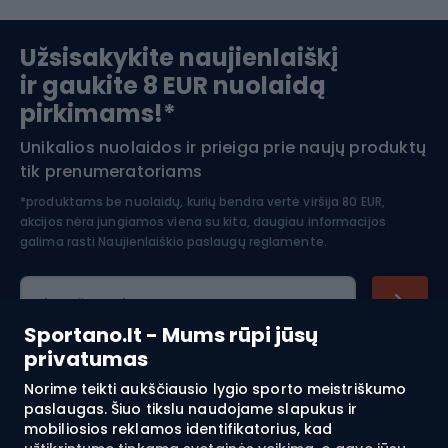
Slidinėjimas
Užsisakykite naujienlaiškį
ir gaukite 8 EUR nuolaidą
Apranga žiemos sportui
pirkimams!*
Unikalios nuolaidos ir prieiga prie naujų produktų
Šiaurietiškas ėjimas
tik prenumeratoriams
*produktams be nuolaidų, kurių bendra vertė viršija 80 EUR,
akcijos nėra jungiamos viena su kita, daugiau informacijos
galima rasti
Naujienlaiškio paslaugų reglamente.
El. pašto adresas
Sportano.lt - Mums rūpi jūsų
privatumas
Norime teikti aukščiausio lygio sporto meistriškumo
Pirkimas
paslaugas. Šiuo tikslu naudojame slapukus ir
mobiliosios reklamos identifikatorius, kad
Klientų aptarnavimas