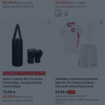
97,49 €
27,54 €
kaina su kodu
kaina su kodu
Mažiausia kaina: 90,99 €
Mažiausia kaina: 28,89 €
Papildomai -15 % su kodu EXTRA
Bokso maišas RDX F6 Junior
Vaikiškas futbolo komplektas
Punch Bag + Boxing Gloves
Nike Dri-Fit Poland Stadium
matte black
Home Kit white/field silver
73,99 €
59,99 €
-14%
62,89 €
Mažiausia kaina: 69,99 €
kaina su kodu
Rekomenduojama gamintojo kaina:
Mažiausia kaina: 47,99 €
76,99 €