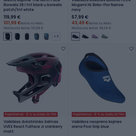
Borealis 28 l tnf black u borealis
Mogami HL Birko-Flor Narrow
patch/tnf white
navy
119,99 €
57,99 €
101,99 €
43,49 €
kaina su kodu
kaina su kodu
Mažiausia kaina: 101,99 €
Mažiausia kaina: 46,39 €
+ 3
Papildomai -5 % su kodu EXTRA
Papildomai -5 % su kodu EXTRA
Vaikiškas dviratininko šalmas
Vaikiškos neopreno kojinės
UVEX React Fullface Jr cranberry
arena Pool Grip blue
matt