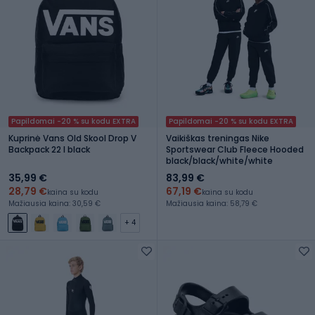
Papildomai -20 % su kodu EXTRA
Papildomai -20 % su kodu EXTRA
Kuprinė Vans Old Skool Drop V
Vaikiškas treningas Nike
Backpack 22 l black
Sportswear Club Fleece Hooded
black/black/white/white
35,99 €
83,99 €
28,79 €
67,19 €
kaina su kodu
kaina su kodu
Mažiausia kaina: 30,59 €
Mažiausia kaina: 58,79 €
+ 4