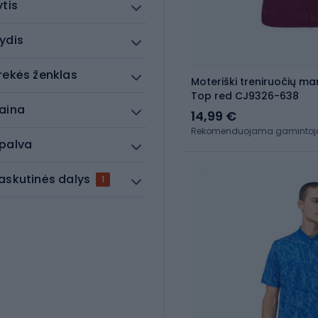
ytis
ydis
rekės ženklas
Moteriški treniruočių mar
Top red CJ9326-638
aina
14,99 €
Rekomenduojama gamintojo 
palva
askutinės dalys
1