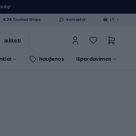
aidą!
>
4.76
Trusted Shops
Kontaktai
LT
ieškoti
nklai
Naujienos
Išpardavimas