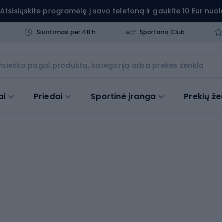
Atsisiųskite programėlę į savo telefoną ir gaukite 10 Eur nuol
Siuntimas per 48 h
Sportano Club
ai
Priedai
Sportinė įranga
Prekių že