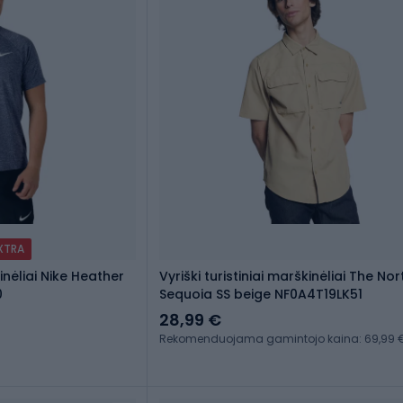
EXTRA
inėliai Nike Heather
Vyriški turistiniai marškinėliai The No
0
Sequoia SS beige NF0A4T19LK51
28,99 €
Rekomenduojama gamintojo kaina: 69,99 