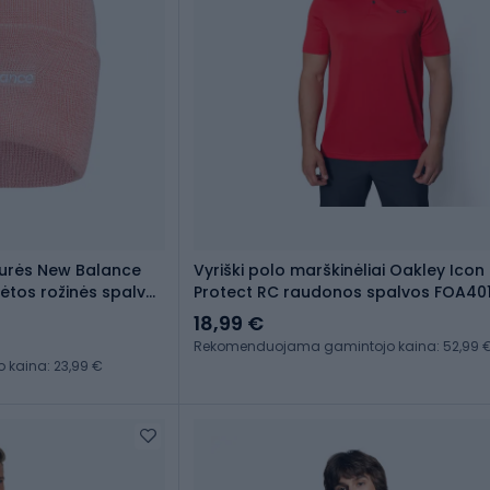
purės New Balance
Vyriški polo marškinėliai Oakley Icon
nėtos rožinės spalvos
Protect RC raudonos spalvos FOA40
18,99 €
Rekomenduojama gamintojo kaina: 52,99 
kaina: 23,99 €