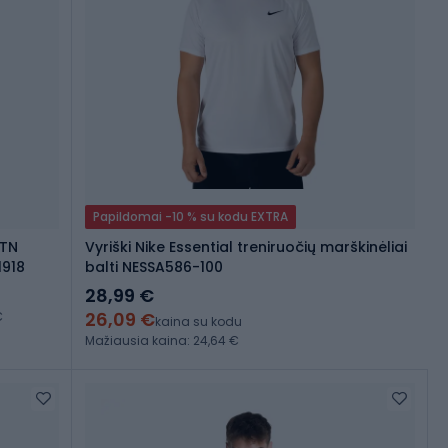
Papildomai -10 % su kodu EXTRA
 TN
Vyriški Nike Essential treniruočių marškinėliai
1918
balti NESSA586-100
28,99 €
26,09 €
€
kaina su kodu
Mažiausia kaina: 24,64 €