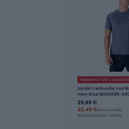
Papildomai -25 % su kodu 
Vyriški treniruočių maršk
navy blue NESSA589-44
29,99 €
22,49 €
kaina su kodu
Mažiausia kaina: 25,49 €