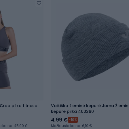
Crop pilka fitneso
Vaikiška žieminė kepurė Joma Žiemin
kepurė pilka 400360
4,99 €
-19%
kaina: 45,99 €
Mažiausia kaina: 6,19 €