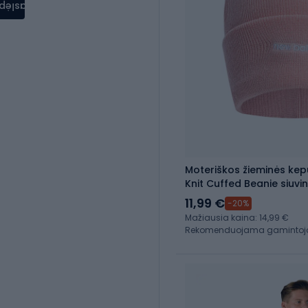
aslėpti
Moteriškos žieminės ke
Knit Cuffed Beanie siuvi
LAH13032PIE
11,99 €
-20%
Mažiausia kaina: 14,99 €
Rekomenduojama gamintojo 