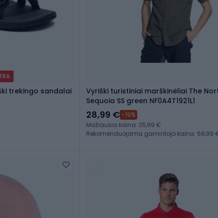
XTRA
ški trekingo sandalai
Vyriški turistiniai marškinėliai The No
Sequoia SS green NF0A4T1921L1
28,99 €
-19%
Mažiausia kaina: 35,99 €
Rekomenduojama gamintojo kaina: 69,99 