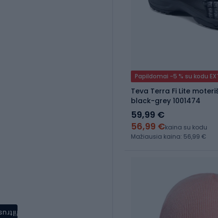
Papildomai -5 % su kodu E
Teva Terra Fi Lite moteri
black-grey 1001474
59,99 €
56,99 €
kaina su kodu
Mažiausia kaina: 56,99 €
filtrus