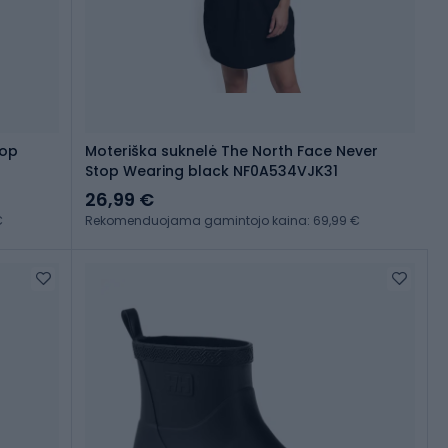
lop
Moteriška suknelė The North Face Never
Stop Wearing black NF0A534VJK31
26,99 €
€
Rekomenduojama gamintojo kaina: 69,99 €