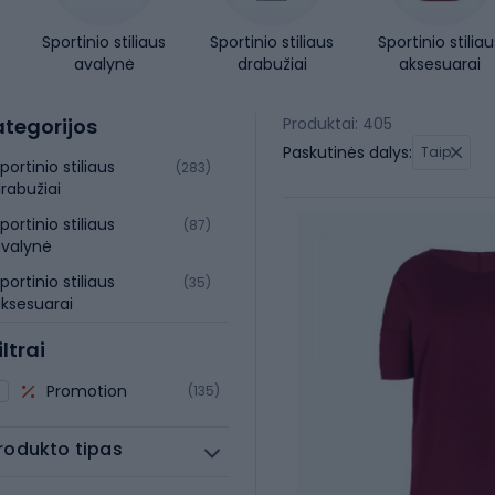
Sportinio stiliaus
Sportinio stiliaus
Sportinio stiliau
avalynė
drabužiai
aksesuarai
tegorijos
Produktai: 405
Paskutinės dalys:
Taip
portinio stiliaus
(283)
rabužiai
portinio stiliaus
(87)
valynė
portinio stiliaus
(35)
ksesuarai
iltrai
Promotion
(135)
rodukto tipas