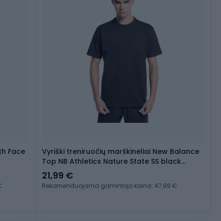
rth Face
Vyriški treniruočių marškinėliai New Balance
Top NB Athletics Nature State SS black
MT23567PHM
21,99 €
€
Rekomenduojama gamintojo kaina: 47,99 €