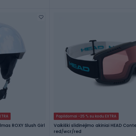
EXTRA
Papildomai -25 % su kodu EXTRA
lmas ROXY Slush Girl
Vaikiški slidinėjimo akiniai HEAD Cont
red/wcr/red