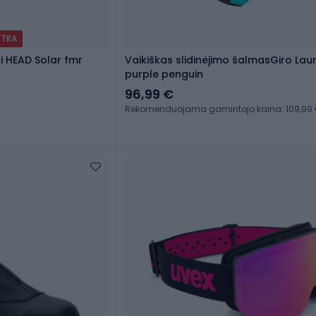
XTRA
ai HEAD Solar fmr
Vaikiškas slidinėjimo šalmasGiro Lau
purple penguin
96,99 €
Rekomenduojama gamintojo kaina: 109,99