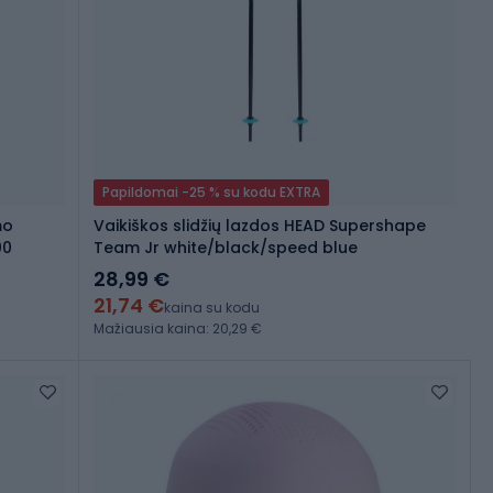
Papildomai -25 % su kodu EXTRA
mo
Vaikiškos slidžių lazdos HEAD Supershape
00
Team Jr white/black/speed blue
28,99 €
21,74 €
kaina su kodu
Mažiausia kaina: 20,29 €