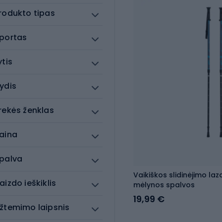
rodukto tipas
portas
ytis
ydis
rekės ženklas
aina
palva
Vaikiškos slidinėjimo la
aizdo ieškiklis
mėlynos spalvos
19,99 €
žtemimo laipsnis