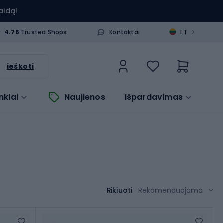
aidą!
>
4.76
Trusted Shops
Kontaktai
LT
ieškoti
nklai
Naujienos
Išpardavimas
Rikiuoti
Rekomenduojama