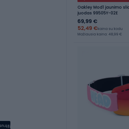
Oakley Mod1 jaunimo sli
juodas 99505Y-02E
69,99 €
52,49 €
kaina su kodu
Mažiausia kaina: 48,99 €
filtrus