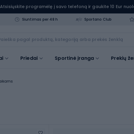
Atsisiųskite programėlę į savo telefoną ir gaukite 10 Eur nuol
Siuntimas per 48 h
Sportano Club
ai
Priedai
Sportinė įranga
Prekių že
vaikams