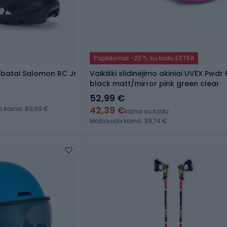
Papildomai -20 % su kodu EXTRA
s batai Salomon RC Jr
Vaikiški slidinėjimo akiniai UVEX Pwdr
black matt/mirror pink green clear
52,99 €
42,39 €
kaina: 89,99 €
kaina su kodu
Mažiausia kaina: 39,74 €