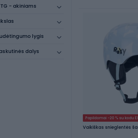
TG - akiniams
ikslas
udėtingumo lygis
askutinės dalys
Papildomai -20 % su kodu 
Vaikiškas snieglentės ša