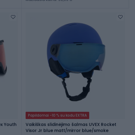
Papildomai -10 % su kodu EXTRA
ex Youth
Vaikiškas slidinėjimo šalmas UVEX Rocket
Visor Jr blue matt/mirror blue/smoke