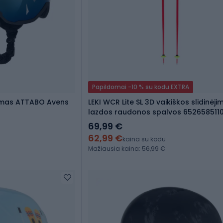
Papildomai -10 % su kodu EXTRA
almas ATTABO Avens
LEKI WCR Lite SL 3D vaikiškos slidinėji
lazdos raudonos spalvos 652658511
69,99 €
62,99 €
kaina su kodu
Mažiausia kaina: 56,99 €