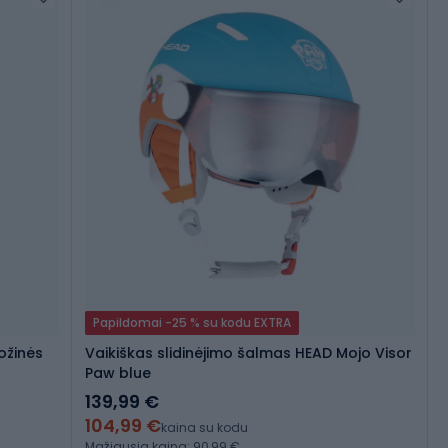
Papildomai -25 % su kodu EXTRA
ožinės
Vaikiškas slidinėjimo šalmas HEAD Mojo Visor
Paw blue
139,99 €
104,99 €
kaina su kodu
Mažiausia kaina: 90,99 €