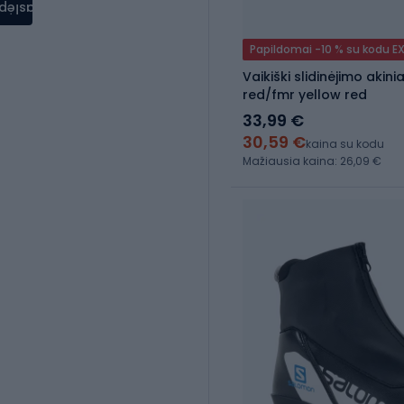
aslėpti
Papildomai -10 % su kodu E
Vaikiški slidinėjimo akini
red/fmr yellow red
33,99 €
30,59 €
kaina su kodu
Mažiausia kaina: 26,09 €