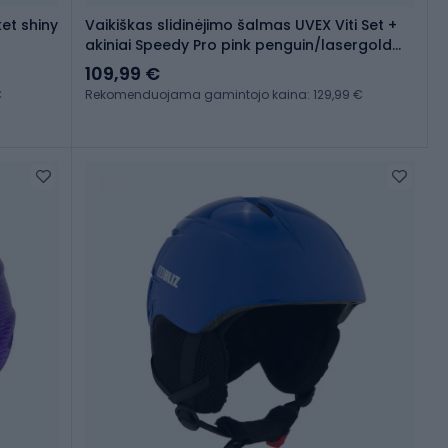
ket shiny
Vaikiškas slidinėjimo šalmas UVEX Viti Set +
akiniai Speedy Pro pink penguin/lasergold
lite
109,99 €
€
Rekomenduojama gamintojo kaina: 129,99 €