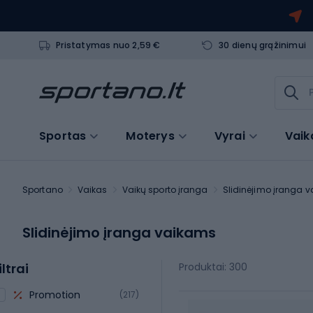
Pristatymas nuo 2,59 €
30 dienų grąžinimui
Sportas
Moterys
Vyrai
Vaik
Sportano
Vaikas
Vaikų sporto įranga
Slidinėjimo įranga 
Slidinėjimo įranga vaikams
iltrai
Produktai: 300
Promotion
(217)