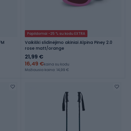
Papildomai -25 % su kodu EXTRA
 FM
Vaikiški slidinėjimo akiniai Alpina Piney 2.0
rose matt/orange
21,99 €
16,49 €
kaina su kodu
Mažiausia kaina: 14,99 €