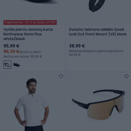
Papildomai -10 % su kodu EXTRA
Vyriški plento dviračių batai
Dviračio telefono laikiklis Quad
Northwave Sonic Plus
Lock Out Front Mount (V3) black
white/black
95,99 €
38,99 €
86,39 €
Rekomenduojama gamintojo kaina:
kaina su kodu
42,99 €
Mažiausia kaina: 95,99 €