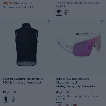
39,74 €
Rekomenduojama gamintojo kaina:
kaina su kodu
52,99 €
Mažiausia kaina: 45,04 €
Vyriška dviratininko liemenė
Akiniai nuo saulės GOG
POC Enthral uranium black
Okeanos matt
white/black/polychromatic
purple-green
119,99 €
42,99 €
Rekomenduojama gamintojo kaina:
47,99 €