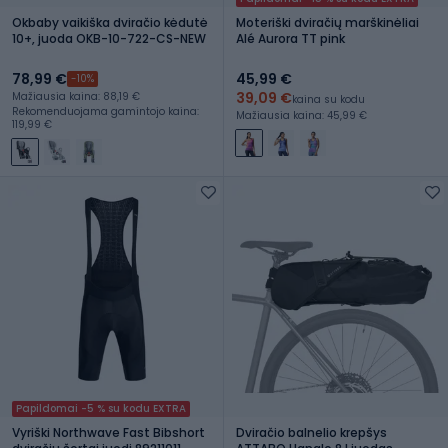
Okbaby vaikiška dviračio kėdutė
Moteriški dviračių marškinėliai
10+, juoda OKB-10-722-CS-NEW
Alé Aurora TT pink
78,99 €
45,99 €
-10%
39,09 €
Mažiausia kaina: 88,19 €
kaina su kodu
Rekomenduojama gamintojo kaina:
Mažiausia kaina: 45,99 €
119,99 €
Papildomai -5 % su kodu EXTRA
Vyriški Northwave Fast Bibshort
Dviračio balnelio krepšys