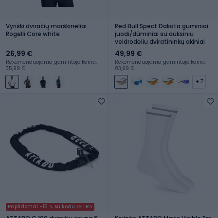
Vyriški dviračių marškinėliai
Red Bull Spect Dakota guminiai
Rogelli Core white
juodi/dūminiai su auksiniu
veidrodėliu dviratininkų akiniai
26,99 €
49,99 €
Rekomenduojama gamintojo kaina:
Rekomenduojama gamintojo kaina:
35,99 €
83,99 €
+ 7
Papildomai -15 % su kodu EXTRA