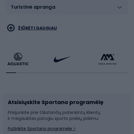
Turistinė apranga
Bėgimas
Koviniai sportai
ŽIŪRĖTI DAUGIAU
Dviračiai
Čiuožimas
Dviratininkų apranga
Rakečių sportas
Dviračių priedai
Dviračių batai
Atsisiųskite Sportano programėlę
Dviračių dalys
Rogutės ir čiuožynės
Prisijunkite prie tūkstančių patenkintų klientų
ir mėgaukitės patogiu sporto prekių pirkimu
Laipiojimas
Snieglenčių sportas
Pažinkite Sportano programėlę >