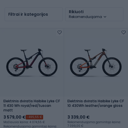
Rikiuoti
Filtrai ir kategorijos
Rekomenduojama
Elektrinis dviratis Haibike Lyke CF
Elektrinis dviratis Haibike Lyke CF
11 430 Wh royal/red/tuscan
10 430Wh leather/orange gloss
matt
3 579,00 €
3 339,00 €
-495,55 €
Mažiausia kaina: 4 074,55 €
Rekomenduojama gamintojo kaina:
7 099,00 €
Rekomenduojama gamintojo kaina: