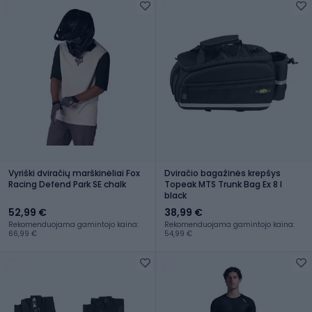
Vyriški dviračių marškinėliai Fox
Dviračio bagažinės krepšys
Racing Defend Park SE chalk
Topeak MTS Trunk Bag Ex 8 l
black
52,99 €
38,99 €
Rekomenduojama gamintojo kaina:
Rekomenduojama gamintojo kaina:
66,99 €
54,99 €