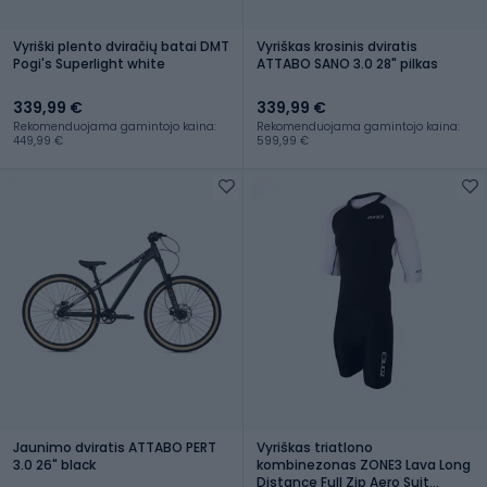
Vyriški plento dviračių batai DMT
Vyriškas krosinis dviratis
Pogi's Superlight white
ATTABO SANO 3.0 28" pilkas
339,99 €
339,99 €
Rekomenduojama gamintojo kaina:
Rekomenduojama gamintojo kaina:
449,99 €
599,99 €
Jaunimo dviratis ATTABO PERT
Vyriškas triatlono
3.0 26" black
kombinezonas ZONE3 Lava Long
Distance Full Zip Aero Suit