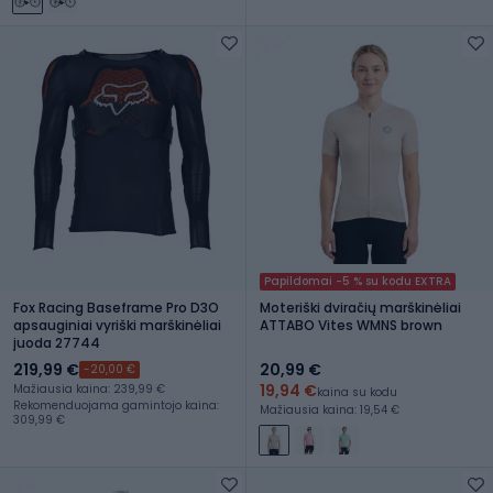
Papildomai -5 % su kodu EXTRA
Fox Racing Baseframe Pro D3O
Moteriški dviračių marškinėliai
apsauginiai vyriški marškinėliai
ATTABO Vites WMNS brown
juoda 27744
219,99 €
20,99 €
-20,00 €
19,94 €
Mažiausia kaina: 239,99 €
kaina su kodu
Rekomenduojama gamintojo kaina:
Mažiausia kaina: 19,54 €
309,99 €