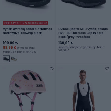
Papildomai -10 % su kodu EXTRA
Vyriški dviračių batai platformos
Dviračių batai MTB vyriški adidas
Northwave Tailwhip black
FIVE TEN Trailcross Clip In core
black/grey three/red
109,99 €
139,99 €
98,99 €
Rekomenduojama gamintojo kaina:
kaina su kodu
169,99 €
Mažiausia kaina: 104,49 €