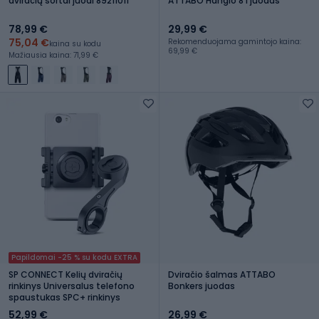
dviračių šortai juodi 89211011
ATTABO Hanglo 8 l juodas
78,99 €
29,99 €
75,04 €
Rekomenduojama gamintojo kaina:
kaina su kodu
69,99 €
Mažiausia kaina: 71,99 €
Papildomai -25 % su kodu EXTRA
SP CONNECT Kelių dviračių
Dviračio šalmas ATTABO
rinkinys Universalus telefono
Bonkers juodas
spaustukas SPC+ rinkinys
52,99 €
26,99 €