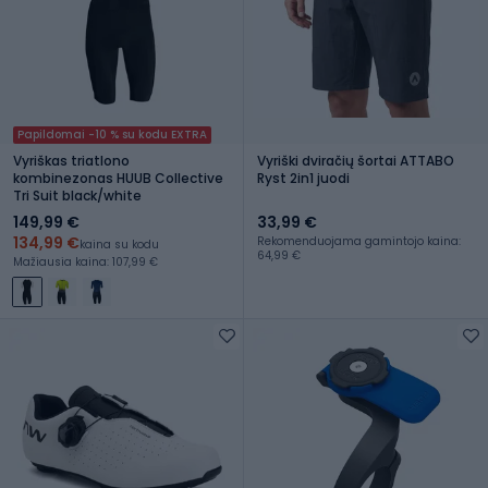
Papildomai -10 % su kodu EXTRA
Vyriškas triatlono
Vyriški dviračių šortai ATTABO
kombinezonas HUUB Collective
Ryst 2in1 juodi
Tri Suit black/white
149,99 €
33,99 €
134,99 €
Rekomenduojama gamintojo kaina:
kaina su kodu
64,99 €
Mažiausia kaina: 107,99 €