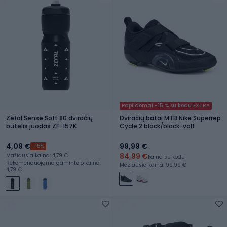
Papildomai -15 % su kodu EXTRA
Zefal Sense Soft 80 dviračių
Dviračių batai MTB Nike Superrep
butelis juodas ZF-157K
Cycle 2 black/black-volt
4,09 €
99,99 €
-15%
84,99 €
Mažiausia kaina: 4,79 €
kaina su kodu
Rekomenduojama gamintojo kaina:
Mažiausia kaina: 99,99 €
4,79 €