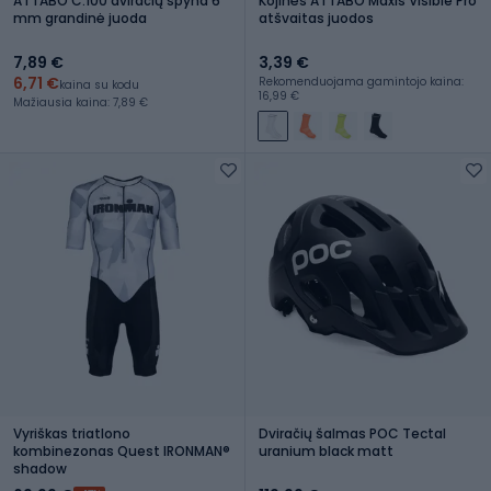
ATTABO C.100 dviračių spyna 6
Kojinės ATTABO Maxis Visible Pro
mm grandinė juoda
atšvaitas juodos
7,89 €
3,39 €
6,71 €
Rekomenduojama gamintojo kaina:
kaina su kodu
16,99 €
Mažiausia kaina: 7,89 €
Vyriškas triatlono
Dviračių šalmas POC Tectal
kombinezonas Quest IRONMAN®
uranium black matt
shadow