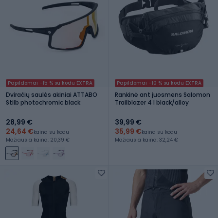
Papildomai -15 % su kodu EXTRA
Papildomai -10 % su kodu EXTRA
Dviračių saulės akiniai ATTABO
Rankinė ant juosmens Salomon
Stilb photochromic black
Trailblazer 4 l black/alloy
28,99 €
39,99 €
24,64 €
35,99 €
kaina su kodu
kaina su kodu
Mažiausia kaina: 20,39 €
Mažiausia kaina: 32,24 €