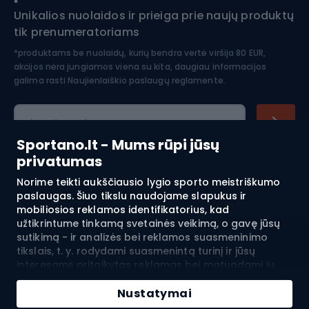
Unikalios nuolaidos ir prieiga prie naujų produktų
Šiaurietiškas ėjimas
tik prenumeratoriams
*produktams be nuolaidų, kurių bendra vertė viršija 80 EUR,
akcijos nėra jungiamos viena su kita, daugiau informacijos
galima rasti
Naujienlaiškio paslaugų reglamente.
El. pašto adresas
Sportano.lt - Mums rūpi jūsų
privatumas
Norime teikti aukščiausio lygio sporto meistriškumo
Pirkimas
paslaugas. Šiuo tikslu naudojame slapukus ir
mobiliosios reklamos identifikatorius, kad
Klientų aptarnavimas
užtikrintume tinkamą svetainės veikimą, o gavę jūsų
sutikimą - ir analizės bei reklamos suasmeninimo
Reglamentai
tikslais, t. y. rodydami suasmenintą turinį ir jūsų
interesams pritaikytas reklamas bei matuodami jų
efektyvumą. Slapukai ir mobiliosios reklamos
Apie mus
identifikatoriai gali būti naudojami tiek suasmenintai,
Nustatymai
tiek neasmeninei reklamai - priklausomai nuo jūsų