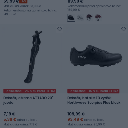
69,99 €
119,99 €
-17%
Mažiausia kaina: 83,99 €
Rekomenduojama gamintojo kaina:
159,99 €
Rekomenduojama gamintojo kaina:
149,99 €
Papildomai -25 % su kodu EXTRA
Papildomai -15 % su kodu EXTRA
Dviračių atrama ATTABO 20"
Dviračių batai MTB vyriški
juoda
Northwave Scorpius Plus black
7,19 €
109,99 €
5,39 €
93,49 €
kaina su kodu
kaina su kodu
Mažiausia kaina: 7,19 €
Mažiausia kaina: 98,99 €