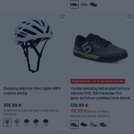
Papildomai -15 % su kodu EXTRA
Dviračių šalmas Giro Agilis MIPS
Vyriški dviračių batai platformos
matte white
adidas FIVE TEN Freerider Pro
grey six/silver pebble/core black
109,99 €
139,99 €
118,99 €
Rekomenduojama gamintojo kaina:
kaina su kodu
129,99 €
Mažiausia kaina: 118,99 €