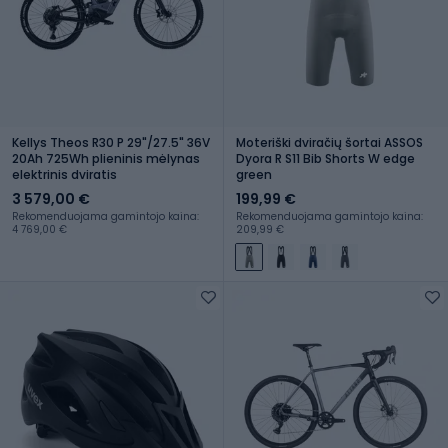
Kellys Theos R30 P 29"/27.5" 36V
Moteriški dviračių šortai ASSOS
20Ah 725Wh plieninis mėlynas
Dyora R S11 Bib Shorts W edge
elektrinis dviratis
green
3 579,00 €
199,99 €
Rekomenduojama gamintojo kaina:
Rekomenduojama gamintojo kaina:
4 769,00 €
209,99 €