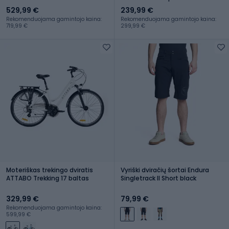
black/white/red
529,99 €
239,99 €
Rekomenduojama gamintojo kaina:
Rekomenduojama gamintojo kaina:
719,99 €
299,99 €
Moteriškas trekingo dviratis
Vyriški dviračių šortai Endura
ATTABO Trekking 17 baltas
Singletrack II Short black
329,99 €
79,99 €
Rekomenduojama gamintojo kaina:
599,99 €