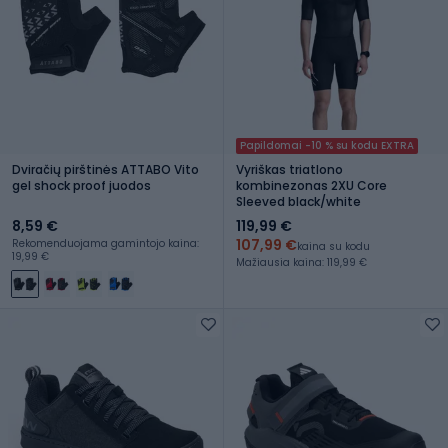
Papildomai -10 % su kodu EXTRA
Dviračių pirštinės ATTABO Vito
Vyriškas triatlono
gel shock proof juodos
kombinezonas 2XU Core
Sleeved black/white
8,59 €
119,99 €
107,99 €
Rekomenduojama gamintojo kaina:
kaina su kodu
19,99 €
Mažiausia kaina: 119,99 €