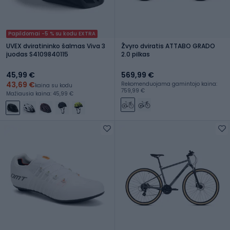
Papildomai -5 % su kodu EXTRA
UVEX dviratininko šalmas Viva 3
Žvyro dviratis ATTABO GRADO
juodas S4109840115
2.0 pilkas
45,99 €
569,99 €
43,69 €
Rekomenduojama gamintojo kaina:
kaina su kodu
759,99 €
Mažiausia kaina: 45,99 €