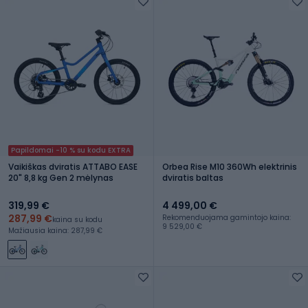
Papildomai -10 % su kodu EXTRA
Vaikiškas dviratis ATTABO EASE
Orbea Rise M10 360Wh elektrinis
20" 8,8 kg Gen 2 mėlynas
dviratis baltas
319,99 €
4 499,00 €
287,99 €
Rekomenduojama gamintojo kaina:
kaina su kodu
9 529,00 €
Mažiausia kaina: 287,99 €