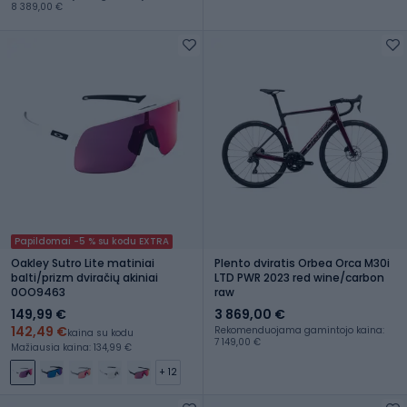
8 389,00 €
Papildomai -5 % su kodu EXTRA
Oakley Sutro Lite matiniai
Plento dviratis Orbea Orca M30i
balti/prizm dviračių akiniai
LTD PWR 2023 red wine/carbon
0OO9463
raw
149,99 €
3 869,00 €
142,49 €
Rekomenduojama gamintojo kaina:
kaina su kodu
7 149,00 €
Mažiausia kaina: 134,99 €
+ 12