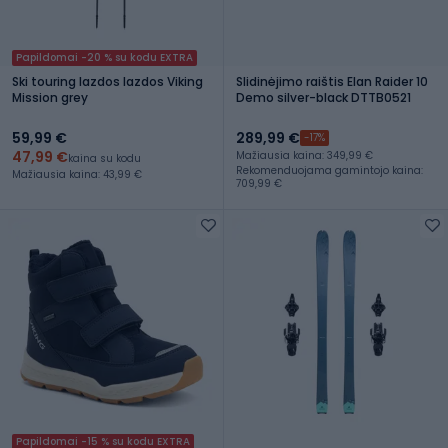
Papildomai -20 % su kodu EXTRA
Ski touring lazdos lazdos Viking
Slidinėjimo raištis Elan Raider 10
Mission grey
Demo silver-black DTTB0521
59,99 €
289,99 €
-17%
47,99 €
Mažiausia kaina: 349,99 €
kaina su kodu
Rekomenduojama gamintojo kaina:
Mažiausia kaina: 43,99 €
709,99 €
Papildomai -15 % su kodu EXTRA