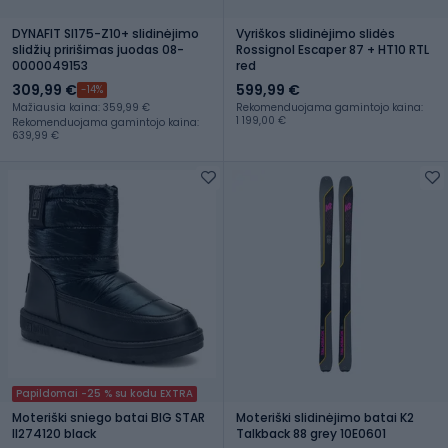
DYNAFIT Sl175-Z10+ slidinėjimo
Vyriškos slidinėjimo slidės
slidžių pririšimas juodas 08-
Rossignol Escaper 87 + HT10 RTL
0000049153
red
309,99 €
599,99 €
-14%
Mažiausia kaina: 359,99 €
Rekomenduojama gamintojo kaina:
1 199,00 €
Rekomenduojama gamintojo kaina:
639,99 €
Papildomai -25 % su kodu EXTRA
Moteriški sniego batai BIG STAR
Moteriški slidinėjimo batai K2
II274120 black
Talkback 88 grey 10E0601