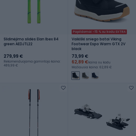
Papildomai -15 % su kodu EXTRA
Slidinėjimo slidės Elan Ibex 84
Vaikiški sniego batai Viking
green AEDJTL22
Footwear Espo Warm GTX 2V
black
279,99 €
73,99 €
62,89 €
Rekomenduojama gamintojo kaina:
kaina su kodu
489,99 €
Mažiausia kaina: 62,89 €