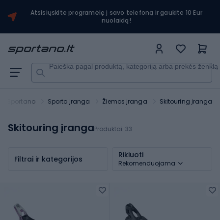
Atsisiųskite programėlę į savo telefoną ir gaukite 10 Eur
nuolaidą!
Paieška pagal produktą, kategoriją arba prekės ženklą
Sportano
Sporto įranga
Žiemos įranga
Skitouring įranga
Skitouring įranga
Produktai:
33
Rikiuoti
Filtrai ir kategorijos
Rekomenduojama