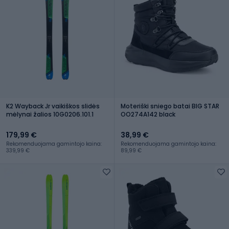
K2 Wayback Jr vaikiškos slidės
Moteriški sniego batai BIG STAR
mėlynai žalios 10G0206.101.1
OO274A142 black
179,99 €
38,99 €
Rekomenduojama gamintojo kaina:
Rekomenduojama gamintojo kaina:
339,99 €
89,99 €