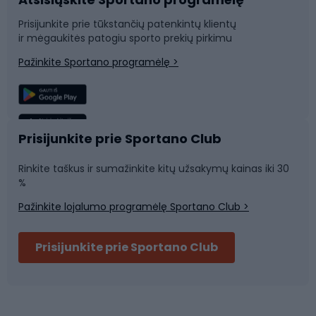
Dviračių dalys
Rogutės ir čiuožynės
Prisijunkite prie tūkstančių patenkintų klientų
ir mėgaukitės patogiu sporto prekių pirkimu
Laipiojimas
Snieglenčių sportas
Pažinkite Sportano programėlę >
Žvejyba
Plaukimas
Sportinė medicina
Komandinis sportas
Prisijunkite prie Sportano Club
Rinkite taškus ir sumažinkite kitų užsakymų kainas iki 30
Sporto salė ir fitnesas
%
Pažinkite lojalumo programėlę Sportano Club >
Dviračių šalmai
Prisijunkite prie Sportano Club
Ski touring