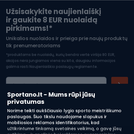
Slidinėjimas
Užsisakykite naujienlaiškį
ir gaukite 8 EUR nuolaidą
Apranga žiemos sportui
pirkimams!*
Unikalios nuolaidos ir prieiga prie naujų produktų
Šiaurietiškas ėjimas
tik prenumeratoriams
*produktams be nuolaidų, kurių bendra vertė viršija 80 EUR,
akcijos nėra jungiamos viena su kita, daugiau informacijos
galima rasti
Naujienlaiškio paslaugų reglamente.
El. pašto adresas
Sportano.lt - Mums rūpi jūsų
privatumas
Norime teikti aukščiausio lygio sporto meistriškumo
Pirkimas
paslaugas. Šiuo tikslu naudojame slapukus ir
mobiliosios reklamos identifikatorius, kad
Klientų aptarnavimas
užtikrintume tinkamą svetainės veikimą, o gavę jūsų