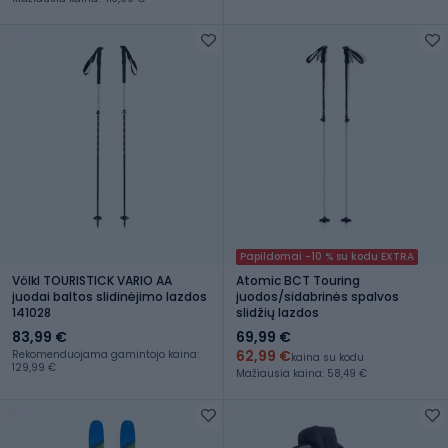
Papildomai -10 % su kodu EXTRA
Völkl TOURISTICK VARIO AA
Atomic BCT Touring
juodai baltos slidinėjimo lazdos
juodos/sidabrinės spalvos
141028
slidžių lazdos
83,99 €
69,99 €
62,99 €
Rekomenduojama gamintojo kaina:
kaina su kodu
129,99 €
Mažiausia kaina: 58,49 €