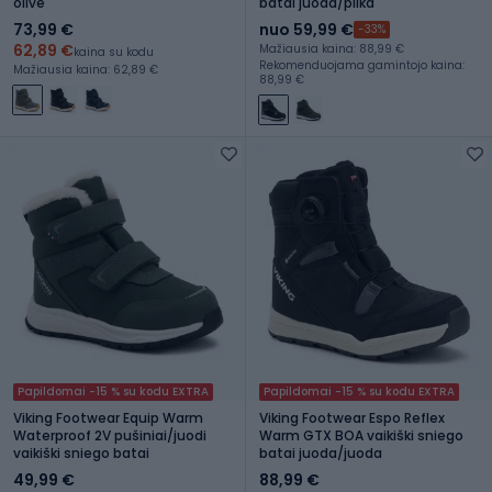
olive
batai juoda/pilka
73,99 €
nuo 59,99 €
-33%
62,89 €
Mažiausia kaina: 88,99 €
kaina su kodu
Rekomenduojama gamintojo kaina:
Mažiausia kaina: 62,89 €
88,99 €
Papildomai -15 % su kodu EXTRA
Papildomai -15 % su kodu EXTRA
Viking Footwear Equip Warm
Viking Footwear Espo Reflex
Waterproof 2V pušiniai/juodi
Warm GTX BOA vaikiški sniego
vaikiški sniego batai
batai juoda/juoda
49,99 €
88,99 €