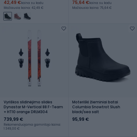
42,49 €
75,64 €
kaina su kodu
kaina su kodu
Mažiausia kaina: 42,49 €
Mažiausia kaina: 75,64 €
Vyriškos slidinėjimo slidės
Moteriški žieminiai batai
Dynastar M-Vertical 88 F-Team
Columbia Snowtrot Slush
+ HT10 orange DRLM304
black/sea salt
739,99 €
95,99 €
Rekomenduojama gamintojo kaina:
1 349,00 €