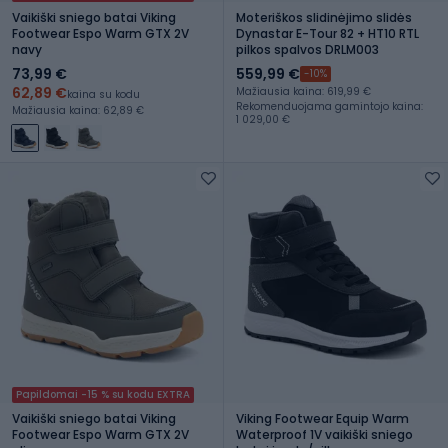
Vaikiški sniego batai Viking
Moteriškos slidinėjimo slidės
Footwear Espo Warm GTX 2V
Dynastar E-Tour 82 + HT10 RTL
navy
pilkos spalvos DRLM003
73,99 €
559,99 €
-10%
62,89 €
Mažiausia kaina: 619,99 €
kaina su kodu
Rekomenduojama gamintojo kaina:
Mažiausia kaina: 62,89 €
1 029,00 €
Papildomai -15 % su kodu EXTRA
Vaikiški sniego batai Viking
Viking Footwear Equip Warm
Footwear Espo Warm GTX 2V
Waterproof 1V vaikiški sniego