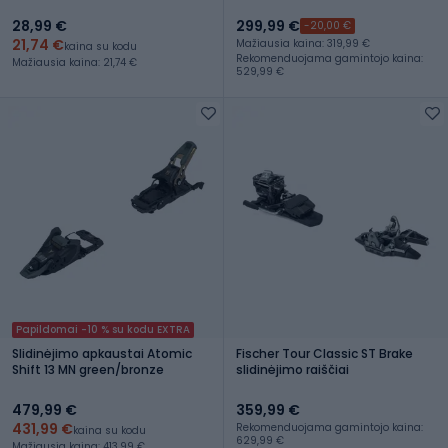
28,99 €
299,99 €
-20,00 €
21,74 €
Mažiausia kaina: 319,99 €
kaina su kodu
Rekomenduojama gamintojo kaina:
Mažiausia kaina: 21,74 €
529,99 €
Papildomai -10 % su kodu EXTRA
Slidinėjimo apkaustai Atomic
Fischer Tour Classic ST Brake
Shift 13 MN green/bronze
slidinėjimo raiščiai
479,99 €
359,99 €
431,99 €
Rekomenduojama gamintojo kaina:
kaina su kodu
629,99 €
Mažiausia kaina: 413,99 €