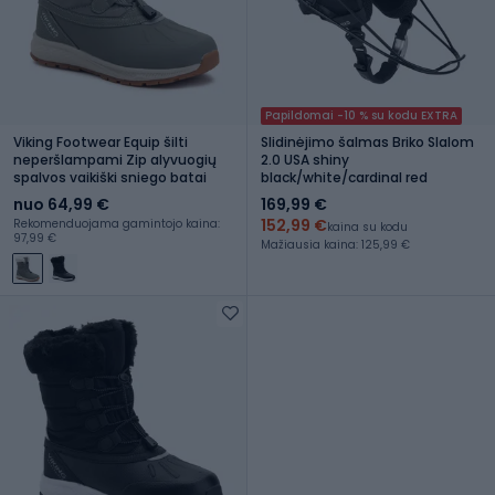
Papildomai -10 % su kodu EXTRA
Viking Footwear Equip šilti
Slidinėjimo šalmas Briko Slalom
neperšlampami Zip alyvuogių
2.0 USA shiny
spalvos vaikiški sniego batai
black/white/cardinal red
nuo 64,99 €
169,99 €
152,99 €
Rekomenduojama gamintojo kaina:
kaina su kodu
97,99 €
Mažiausia kaina: 125,99 €