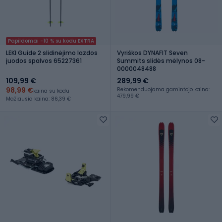
Papildomai -10 % su kodu EXTRA
LEKI Guide 2 slidinėjimo lazdos
Vyriškos DYNAFIT Seven
juodos spalvos 65227361
Summits slidės mėlynos 08-
0000048488
109,99 €
289,99 €
98,99 €
Rekomenduojama gamintojo kaina:
kaina su kodu
479,99 €
Mažiausia kaina: 86,39 €