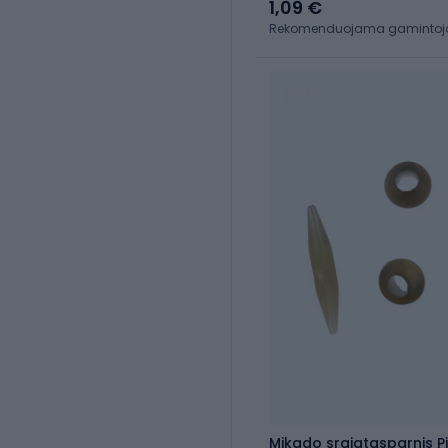
1,09 €
Rekomenduojama gamintojo 
Mikado sraigtasparnis Pi