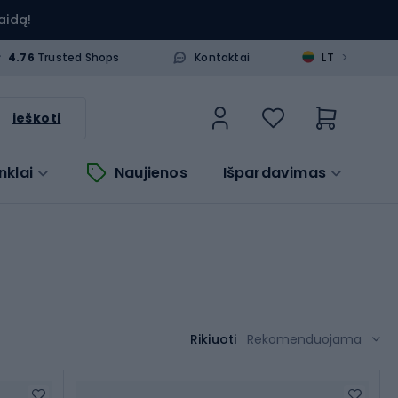
aidą!
>
4.76
Trusted Shops
Kontaktai
LT
ieškoti
nklai
Naujienos
Išpardavimas
Rikiuoti
Rekomenduojama