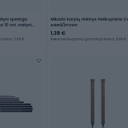
lyni spiningo
Mikado karpių rinkinys Helikopteris 
s 10 vnt. mėlyni
weed/brown
1,39 €
kaina: 2,39 €
Rekomenduojama gamintojo kaina: 3,39 €