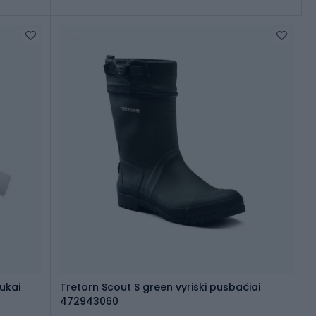
iukai
Tretorn Scout S green vyriški pusbačiai
472943060