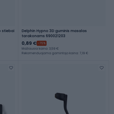
 stiebai
Delphin Hypno 3D guminis masalas
tarakonams 690021203
0,89 €
-75%
Mažiausia kaina: 3,59 €
Rekomenduojama gamintojo kaina: 7,19 €