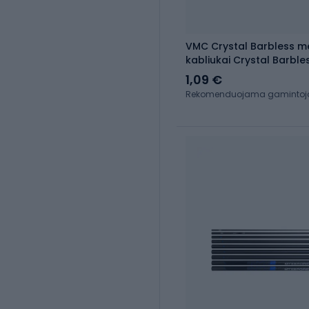
VMC Crystal Barbless mė
kabliukai Crystal Barbles
9012BL
1,09 €
Rekomenduojama gamintojo 