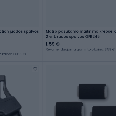
ction juodos spalvos
Matrix pasukamo maitinimo krepšelio
2 vnt. rudos spalvos GFR245
1,59 €
Rekomenduojama gamintojo kaina: 3,59 €
kaina: 189,99 €