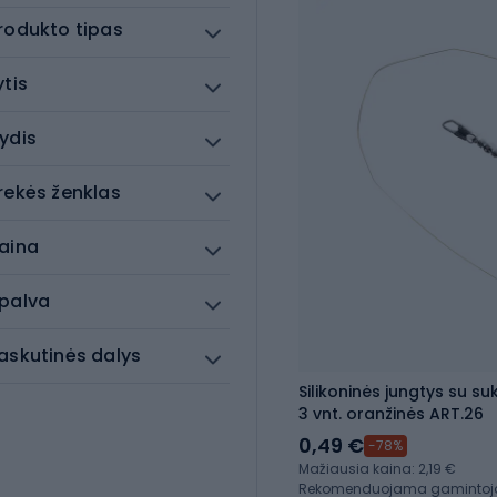
rodukto tipas
ytis
ydis
rekės ženklas
aina
palva
askutinės dalys
Silikoninės jungtys su su
3 vnt. oranžinės ART.26
0,49 €
-78%
Mažiausia kaina: 2,19 €
Rekomenduojama gamintojo 