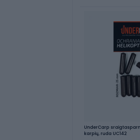
UnderCarp sraigtaspar
karpių, ruda UC142