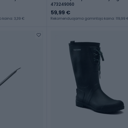
473249060
59,99 €
kaina: 3,39 €
Rekomenduojama gamintojo kaina: 119,99 