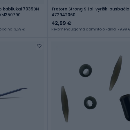
o kabliukai 7039BN
Tretorn Strong S žali vyriški pusbačia
 AVM350790
472942060
42,99 €
kaina: 3,59 €
Rekomenduojama gamintojo kaina: 79,99 