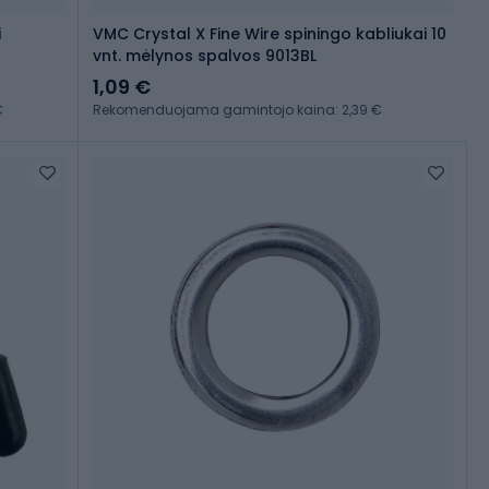
i
VMC Crystal X Fine Wire spiningo kabliukai 10
vnt. mėlynos spalvos 9013BL
1,09 €
€
Rekomenduojama gamintojo kaina: 2,39 €