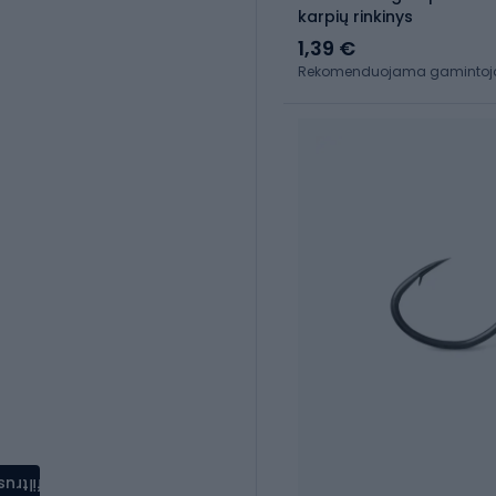
karpių rinkinys
1,39 €
Rekomenduojama gamintojo 
filtrus