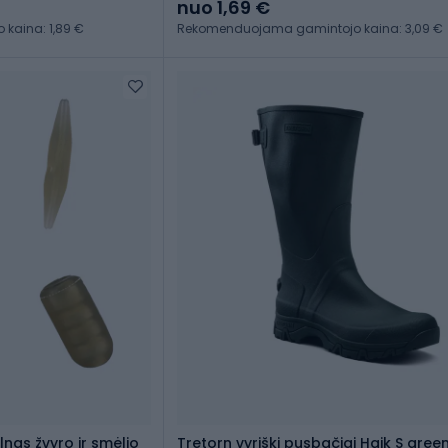
nuo 1,69 €
kaina: 1,89 €
Rekomenduojama gamintojo kaina: 3,09 €
lnas žvyro ir smėlio
Tretorn vyriški pusbačiai Hajk S gree