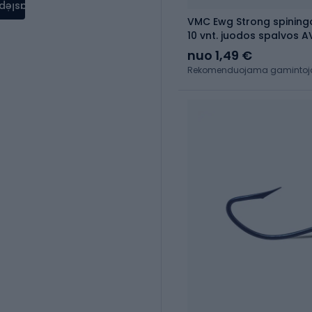
aslėpti
VMC Ewg Strong spining
10 vnt. juodos spalvos
nuo 1,49 €
Rekomenduojama gamintojo 