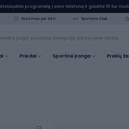
Atsisiųskite programėlę į savo telefoną ir gaukite 10 Eur nuol
Siuntimas per 48 h
Sportano Club
ai
Priedai
Sportinė įranga
Prekių že