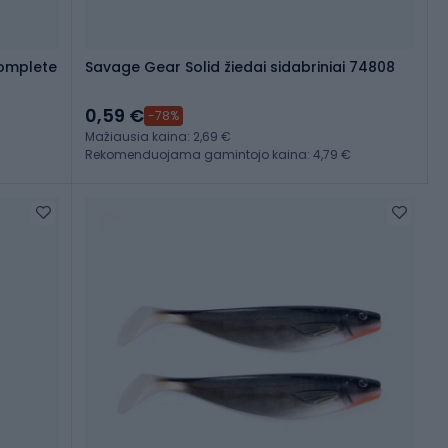
Complete
Savage Gear Solid žiedai sidabriniai 74808
0,59 €
-78%
Mažiausia kaina: 2,69 €
Rekomenduojama gamintojo kaina: 4,79 €