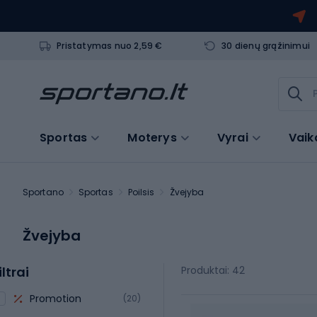
Pristatymas nuo 2,59 €
30 dienų grąžinimui
Sportas
Moterys
Vyrai
Vaik
Sportano
Sportas
Poilsis
Žvejyba
Žvejyba
iltrai
Produktai: 42
Promotion
(20)