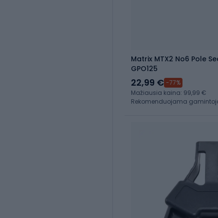
Matrix MTX2 No6 Pole Se
GPO125
22,99 €
-77%
Mažiausia kaina: 99,99 €
Rekomenduojama gamintojo 