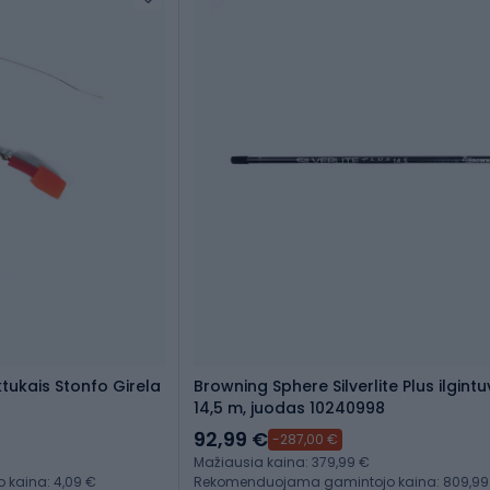
ktukais Stonfo Girela
Browning Sphere Silverlite Plus ilgintu
14,5 m, juodas 10240998
92,99 €
-287,00 €
Mažiausia kaina: 379,99 €
kaina: 4,09 €
Rekomenduojama gamintojo kaina: 809,99