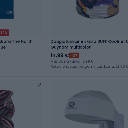
XTRA
skara The North
Daugiafunkcinė skara BUFF Coolnet 
lue
Guynam multicolor
14,99 €
-12%
Mažiausia kaina: 16,99 €
Rekomenduojama gamintojo kaina: 23,99 