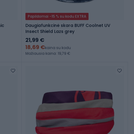
Papildomai -15 % su kodu EXTRA
ic
Daugiafunkcinė skara BUFF Coolnet UV
Insect Shield Lazs grey
21,99 €
18,69 €
kaina su kodu
Mažiausia kaina: 19,79 €