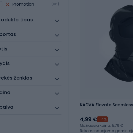
Promotion
(86)
rodukto tipas
portas
ytis
ydis
rekės ženklas
aina
KADVA Elevate Seamless
palva
4,99 €
-14%
Mažiausia kaina: 5,79 €
Rekomenduojama gamintojo 