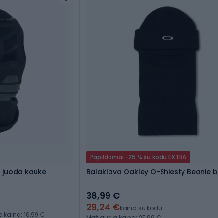
Papildomai -25 % su kodu EXTRA
 juoda kaukė
Balaklava Oakley O-Shiesty Beanie 
38,99 €
29,24 €
kaina su kodu
kaina: 16,99 €
Mažiausia kaina: 25,99 €