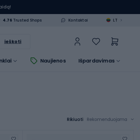
aidą!
>
4.76
Trusted Shops
Kontaktai
LT
ieškoti
nklai
Naujienos
Išpardavimas
Rikiuoti
Rekomenduojama