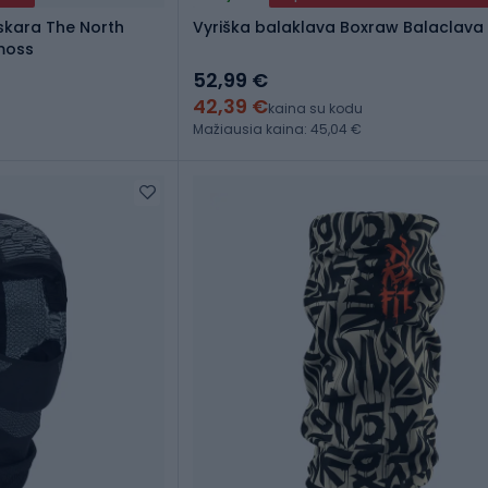
skara The North
Vyriška balaklava Boxraw Balaclava
moss
52,99 €
42,39 €
kaina su kodu
Mažiausia kaina: 45,04 €