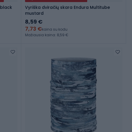
 black
Vyriška dviračių skara Endura Multitube
mustard
8,59 €
7,73 €
kaina su kodu
Mažiausia kaina: 8,59 €