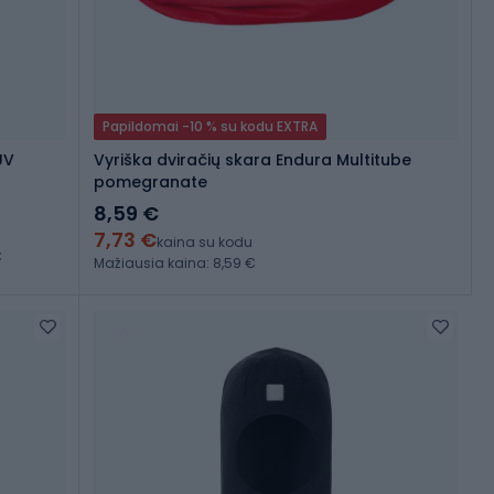
Papildomai -10 % su kodu EXTRA
UV
Vyriška dviračių skara Endura Multitube
pomegranate
8,59 €
7,73 €
kaina su kodu
€
Mažiausia kaina: 8,59 €