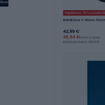
aslėpti
Papildomai -15 % su kodu E
Balaklava X-Bionic Stor
42,99 €
36,54 €
kaina su kodu
Mažiausia kaina: 38,69 €