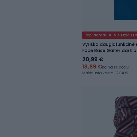
Papildomai -10 % su kodu E
Vyriška daugiafunkcinė 
Face Base Gaiter dark b
20,99 €
18,89 €
kaina su kodu
Mažiausia kaina: 17,84 €