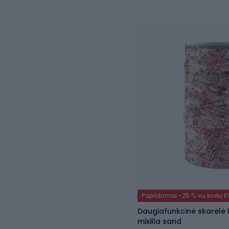
Papildomai -25 % su kodu 
Daugiafunkcinė skarelė
mixilla sand