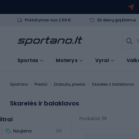
Pristatymas nuo 2,59 €
30 dienų grąžinimui
Sportas
Moterys
Vyrai
Vaik
Sportano
Priedai
Drabužių priedai
Skarelės ir balaklavos
Skarelės ir balaklavos
iltrai
Produktai: 116
Naujiena
(4)