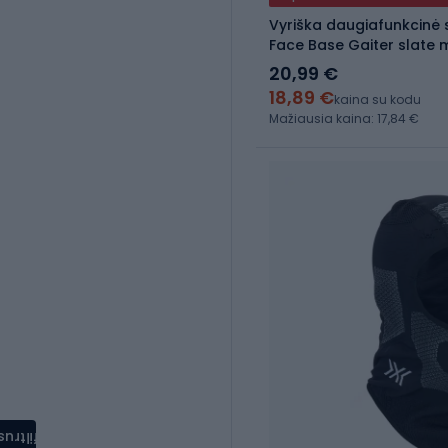
Vyriška daugiafunkcinė 
Face Base Gaiter slate 
20,99 €
18,89 €
kaina su kodu
Mažiausia kaina: 17,84 €
filtrus