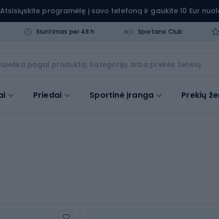
Atsisiųskite programėlę į savo telefoną ir gaukite 10 Eur nuol
Siuntimas per 48 h
Sportano Club
ai
Priedai
Sportinė įranga
Prekių že