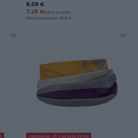
8,09 €
7,28 €
kaina su kodu
Mažiausia kaina: 8,09 €
A
Papildomai -10 % su kodu EXTRA