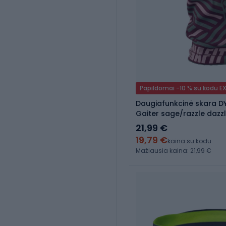
Papildomai -10 % su kodu E
Daugiafunkcinė skara D
Gaiter sage/razzle dazz
21,99 €
19,79 €
kaina su kodu
Mažiausia kaina: 21,99 €