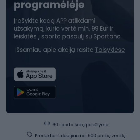
programėlėje
Įrašykite kodą APP atlikdami
užsakymą, kurio vertė min. 99 Eur ir
leiskitės į sporto pasaulį su Sportano
Išsamiau apie akciją rasite
Taisyklėse
60 sporto šakų pasiūlyme
Produktai iš daugiau nei 900 prekių ženklų