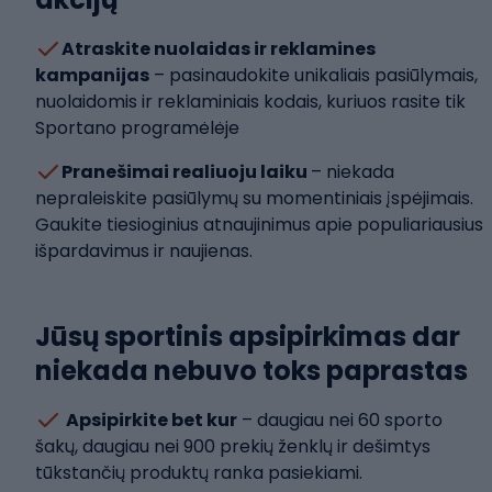
Atraskite nuolaidas ir reklamines
kampanijas
– pasinaudokite unikaliais pasiūlymais,
nuolaidomis ir reklaminiais kodais, kuriuos rasite tik
Sportano programėlėje
Pranešimai realiuoju laiku
– niekada
nepraleiskite pasiūlymų su momentiniais įspėjimais.
Gaukite tiesioginius atnaujinimus apie populiariausius
išpardavimus ir naujienas.
Jūsų sportinis apsipirkimas dar
niekada nebuvo toks paprastas
Apsipirkite bet kur
– daugiau nei 60 sporto
šakų, daugiau nei 900 prekių ženklų ir dešimtys
tūkstančių produktų ranka pasiekiami.