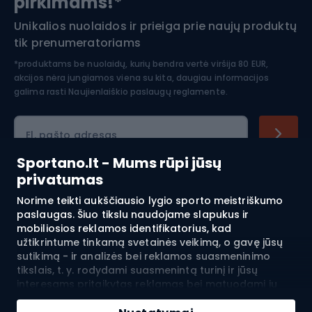
pirkimams!*
Unikalios nuolaidos ir prieiga prie naujų produktų
Šiaurietiškas ėjimas
tik prenumeratoriams
*produktams be nuolaidų, kurių bendra vertė viršija 80 EUR,
akcijos nėra jungiamos viena su kita, daugiau informacijos
galima rasti
Naujienlaiškio paslaugų reglamente.
El. pašto adresas
Sportano.lt - Mums rūpi jūsų
privatumas
Pirkimas
Norime teikti aukščiausio lygio sporto meistriškumo
paslaugas. Šiuo tikslu naudojame slapukus ir
mobiliosios reklamos identifikatorius, kad
Klientų aptarnavimas
užtikrintume tinkamą svetainės veikimą, o gavę jūsų
sutikimą - ir analizės bei reklamos suasmeninimo
Reglamentai
tikslais, t. y. rodydami suasmenintą turinį ir jūsų
interesams pritaikytas reklamas bei matuodami jų
Apie mus
efektyvumą. Slapukai ir mobiliosios reklamos