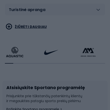
Turistinė apranga
Bėgimas
Koviniai sportai
ŽIŪRĖTI DAUGIAU
Dviračiai
Čiuožimas
Dviratininkų apranga
Rakečių sportas
Dviračių priedai
Dviračių batai
Atsisiųskite Sportano programėlę
Dviračių dalys
Rogutės ir čiuožynės
Prisijunkite prie tūkstančių patenkintų klientų
ir mėgaukitės patogiu sporto prekių pirkimu
Laipiojimas
Snieglenčių sportas
Pažinkite Sportano programėlę >