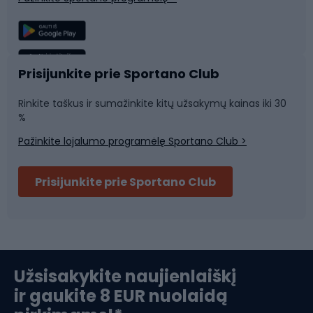
Žvejyba
Plaukimas
Sportinė medicina
Komandinis sportas
Prisijunkite prie Sportano Club
Rinkite taškus ir sumažinkite kitų užsakymų kainas iki 30
Sporto salė ir fitnesas
%
Pažinkite lojalumo programėlę Sportano Club >
Dviračių šalmai
Prisijunkite prie Sportano Club
Ski touring
Slidinėjimas
Užsisakykite naujienlaiškį
ir gaukite 8 EUR nuolaidą
Apranga žiemos sportui