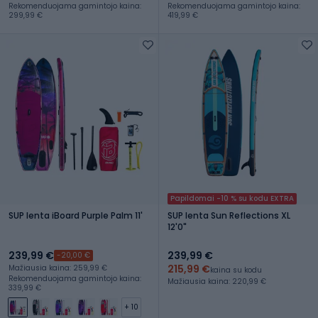
Rekomenduojama gamintojo kaina:
Rekomenduojama gamintojo kaina:
299,99 €
419,99 €
Papildomai -10 % su kodu EXTRA
SUP lenta iBoard Purple Palm 11'
SUP lenta Sun Reflections XL
12'0"
239,99 €
239,99 €
-20,00 €
215,99 €
Mažiausia kaina: 259,99 €
kaina su kodu
Rekomenduojama gamintojo kaina:
Mažiausia kaina: 220,99 €
339,99 €
+ 10