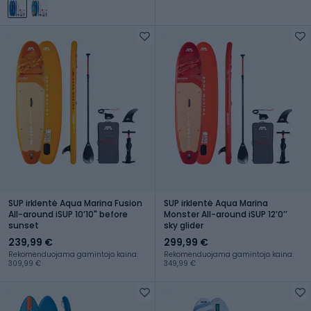
SUP irklentė Aqua Marina Fusion
SUP irklentė Aqua Marina
All-around iSUP 10ʼ10" before
Monster All-around iSUP 12ʼ0ʼʼ
sunset
sky glider
239,99 €
299,99 €
Rekomenduojama gamintojo kaina:
Rekomenduojama gamintojo kaina:
309,99 €
349,99 €