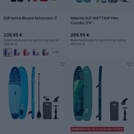
SUP lenta iBoard Astronaut 11'
Irklentė SUP WATTSUP Pike
Combo 11'6''
239,99 €
289,99 €
Rekomenduojama gamintojo kaina:
Rekomenduojama gamintojo kaina:
339,99 €
499,99 €
+ 10
Papildomai -5 % su kodu EXTRA