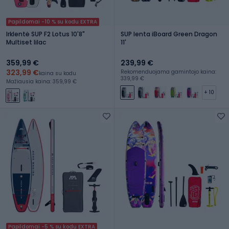
Papildomai -10 % su kodu EXTRA
Irklentė SUP F2 Lotus 10'8"
SUP lenta iBoard Green Dragon
Multiset lilac
11'
359,99 €
239,99 €
323,99 €
Rekomenduojama gamintojo kaina:
kaina su kodu
339,99 €
Mažiausia kaina: 359,99 €
+ 10
Papildomai -5 % su kodu EXTRA