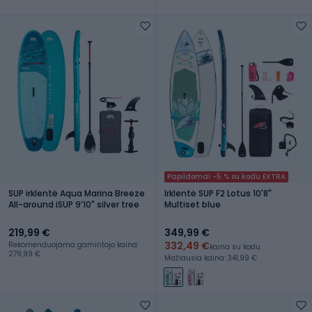
Papildomai -5 % su kodu EXTRA
SUP irklentė Aqua Marina Breeze
Irklentė SUP F2 Lotus 10'8"
All-around iSUP 9ʼ10" silver tree
Multiset blue
219,99 €
349,99 €
332,49 €
Rekomenduojama gamintojo kaina:
kaina su kodu
279,99 €
Mažiausia kaina: 341,99 €