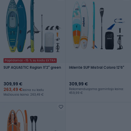
Papildomai -15 % su kodu EXTRA
SUP AQUASTIC Raglan 11'2" green
Irklentė SUP Mistral Colora 12'6"
309,99 €
309,99 €
263,49 €
Rekomenduojama gamintojo kaina:
kaina su kodu
459,99 €
Mažiausia kaina: 263,49 €