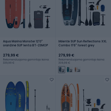
Aqua Marina Monster 12'0"
Irklentė SUP Sun Reflections XXL
oranžinė SUP lenta BT-23MOP
Combo 11'6" forest grey
279,99 €
279,99 €
Rekomenduojama gamintojo kaina:
Rekomenduojama gamintojo kaina:
339,99 €
309,99 €