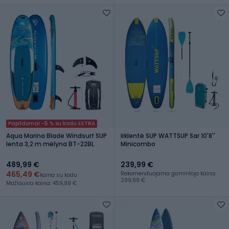
Papildomai -5 % su kodu EXTRA
Aqua Marina Blade Windsurf SUP
Irklentė SUP WATTSUP Sar 10'8''
lenta 3,2 m mėlyna BT-22BL
Minicombo
489,99 €
239,99 €
465,49 €
Rekomenduojama gamintojo kaina:
kaina su kodu
299,99 €
Mažiausia kaina: 459,99 €