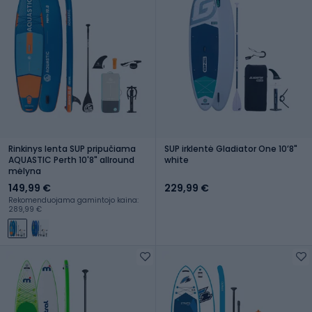
Rinkinys lenta SUP pripučiama
SUP irklentė Gladiator One 10ʼ8"
AQUASTIC Perth 10'8" allround
white
mėlyna
149,99 €
229,99 €
Rekomenduojama gamintojo kaina:
289,99 €