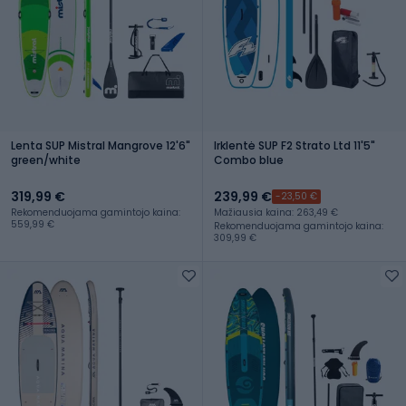
Lenta SUP Mistral Mangrove 12'6"
Irklentė SUP F2 Strato Ltd 11'5"
green/white
Combo blue
319,99 €
239,99 €
-23,50 €
Rekomenduojama gamintojo kaina:
Mažiausia kaina: 263,49 €
559,99 €
Rekomenduojama gamintojo kaina:
309,99 €