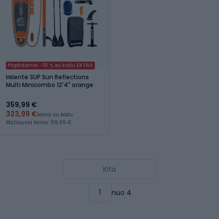
Papildomai -10 % su kodu EXTRA
Irklentė SUP Sun Reflections
Multi Minicombo 12'4" orange
359,99 €
323,99 €
kaina su kodu
Mažiausia kaina: 319,99 €
Kita
nuo 4