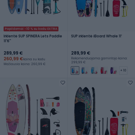
Papildomai -10 % su kodu EXTRA
Irklentė SUP SPINERA Lets Paddle
SUP irklentė iBoard Whale 11ʼ
11'6''
289,99 €
289,99 €
260,99 €
Rekomenduojama gamintojo kaina:
kaina su kodu
299,99 €
Mažiausia kaina: 260,99 €
+ 10