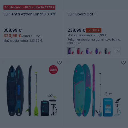
Papildomai -10 % su kodu EXTRA
SUP lenta Aztron Lunar 3.0 9'9"
SUP iBoard Cat 11'
359,99 €
239,99 €
-20,00 €
323,99 €
Mažiausia kaina: 259,99 €
kaina su kodu
Rekomenduojama gamintojo kaina:
Mažiausia kaina: 323,99 €
339,99 €
+ 10