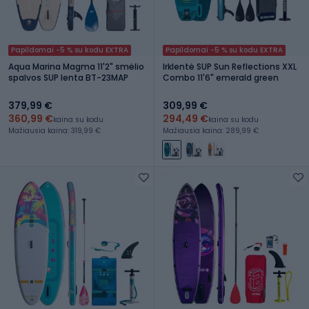
Papildomai -5 % su kodu EXTRA
Papildomai -5 % su kodu EXTRA
Aqua Marina Magma 11'2" smėlio
Irklentė SUP Sun Reflections XXL
spalvos SUP lenta BT-23MAP
Combo 11'6" emerald green
379,99 €
309,99 €
360,99 €
294,49 €
kaina su kodu
kaina su kodu
Mažiausia kaina: 319,99 €
Mažiausia kaina: 289,99 €