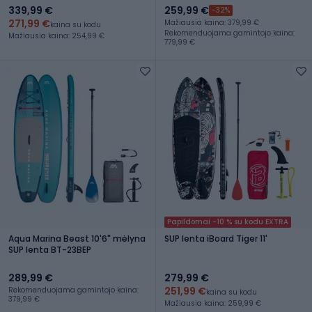
339,99 €
259,99 €
-32%
271,99 €
Mažiausia kaina: 379,99 €
kaina su kodu
Rekomenduojama gamintojo kaina:
Mažiausia kaina: 254,99 €
779,99 €
Papildomai -10 % su kodu EXTRA
Aqua Marina Beast 10'6" mėlyna
SUP lenta iBoard Tiger 11'
SUP lenta BT-23BEP
289,99 €
279,99 €
251,99 €
Rekomenduojama gamintojo kaina:
kaina su kodu
379,99 €
Mažiausia kaina: 259,99 €