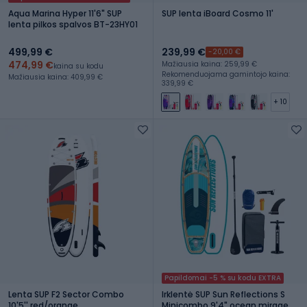
Aqua Marina Hyper 11'6" SUP
SUP lenta iBoard Cosmo 11'
lenta pilkos spalvos BT-23HY01
499,99 €
239,99 €
-20,00 €
474,99 €
Mažiausia kaina: 259,99 €
kaina su kodu
Rekomenduojama gamintojo kaina:
Mažiausia kaina: 409,99 €
339,99 €
+ 10
Papildomai -5 % su kodu EXTRA
Lenta SUP F2 Sector Combo
Irklentė SUP Sun Reflections S
10'5'' red/orange
Minicombo 9'4" ocean mirage