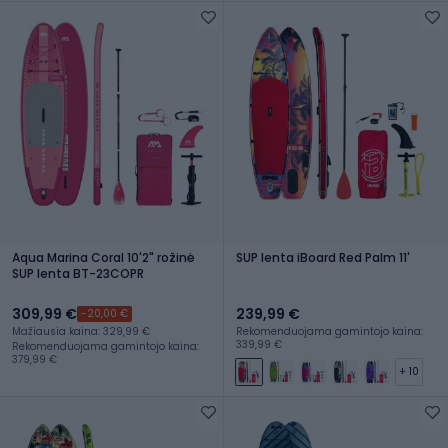
Aqua Marina Coral 10'2" rožinė
SUP lenta iBoard Red Palm 11'
SUP lenta BT-23COPR
309,99 €
239,99 €
-20,00 €
Mažiausia kaina: 329,99 €
Rekomenduojama gamintojo kaina:
339,99 €
Rekomenduojama gamintojo kaina:
379,99 €
+ 10