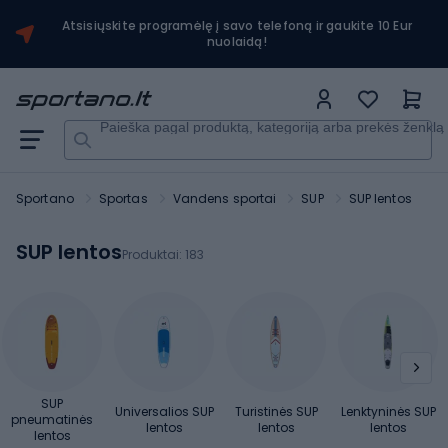
Atsisiųskite programėlę į savo telefoną ir gaukite 10 Eur
nuolaidą!
Paieška pagal produktą, kategoriją arba prekės ženklą
Sportano
Sportas
Vandens sportai
SUP
SUP lentos
SUP lentos
Produktai:
183
SUP
Universalios SUP
Turistinės SUP
Lenktyninės SUP
pneumatinės
lentos
lentos
lentos
lentos