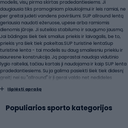
modelis, visų pirma skirtas pradedantiesiems. Ji
daugiausia tiks pramoginiam plaukiojimui ir leis ramiai, ne
per greitai judėti vandens paviršiumi. SUP allround lentą
geriausia naudoti ežeruose, upėse arba ramiomis
dienomis jūroje. Ji suteikia stabilumo ir saugumo jausmą.
Jai būdingas šiek tiek smailus priekis ir laivagalis, be to,
priekis yra šiek tiek pakeltas.SUP turistinė lentaSup
turistinė lenta - tai modelis su daug smailesniu priekiu ir
siauresne konstrukcija. Ją paprastai naudoja vidutinio
lygio raiteliai, tačiau kartais ji naudojama ir kaip SUP lenta
pradedantiesiems. Su ja galima pasiekti šiek tiek didesnį
greitį nei su "allround" ir ji gerai valdo net nedideles
bangas. Ant SUP turistinių lentų telpa nemažai
Išplėsti aprašą
bagažo.SUP lenktyninė lenta SUP lenktyninė lenta SUP
lenktyninė lenta yra ilgiausia, ploniausia ir smailiausia iš
visų. Ji sukurta patyrusiems naudotojams ir
Populiarios sporto kategorijos
profesionalams. Ji mažiausiai stabili, tačiau leidžia
išvystyti didelį greitį ir laimėti lenktynes. Ji reikalauja daug
patirties ir labai intensyviai treniruoja visą kūną.SUP