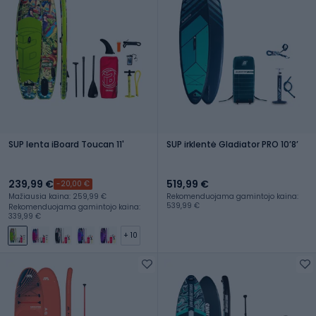
SUP lenta iBoard Toucan 11'
SUP irklentė Gladiator PRO 10ʼ8ʼ
239,99 €
519,99 €
-20,00 €
Mažiausia kaina: 259,99 €
Rekomenduojama gamintojo kaina:
539,99 €
Rekomenduojama gamintojo kaina:
339,99 €
+ 10