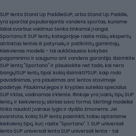
SUP lenta Stand Up PaddleSUP, arba Stand Up Paddle,
yra sparčiai populiarėjantis vandens sportas, kuriame
labai svarbus vaidmuo tenka tinkamai įrangai.
Sportano.lt SUP lentų kategorijoje rasite mūsų ekspertų
atrinktas lentas iš patyrusių ir patikrintų gamintojų.
Kiekvienas modelis - tai aukščiausios kokybės
pagaminimo ir saugumo ant vandens garantija. Išsirinkite
SUP lentą "Sportano" ir plaukiokite net tada, kai nėra
bangų!SUP lentų tipai: kokią išsirinkti?SUP, kaip rodo
pavadinimas, yra plaukimas ant lentos stovimoje
padėtyje. Plaukimui jėgos ir krypties suteikia specialus
SUP irklas, vadinamas irklente. Rinkoje yra įvairių tipų SUP
lentų, ir kiekviena jų skiriasi savo forma. Skirtingi modeliai
tinka naudoti įvairaus lygio ir dydžio žmonėms. Jei
svarstote, kokią SUP lentą pasirinkti, toliau aptariame
kiekvieną tipą, kurį rasite "Sportano". 1. SUP universali
lenta SUP universali lenta SUP universali lenta - tai