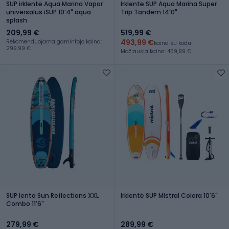
SUP irklentė Aqua Marina Vapor
Irklentė SUP Aqua Marina Super
universalus iSUP 10ʼ4" aqua
Trip Tandem 14'0"
splash
209,99 €
519,99 €
493,99 €
Rekomenduojama gamintojo kaina:
kaina su kodu
299,99 €
Mažiausia kaina: 459,99 €
SUP lenta Sun Reflections XXL
Irklentė SUP Mistral Colora 10'6"
Combo 11'6"
279,99 €
289,99 €