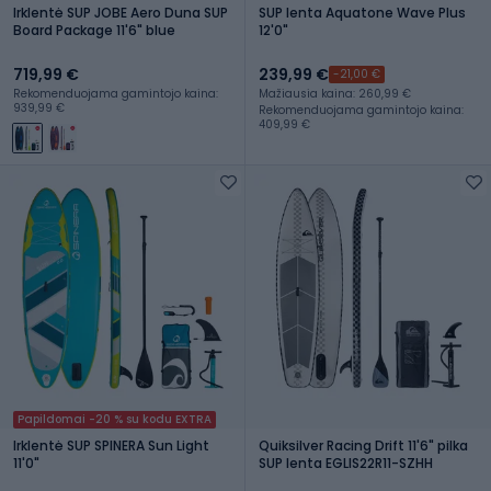
Irklentė SUP JOBE Aero Duna SUP
SUP lenta Aquatone Wave Plus
Board Package 11'6" blue
12'0"
719,99 €
239,99 €
-21,00 €
Rekomenduojama gamintojo kaina:
Mažiausia kaina: 260,99 €
939,99 €
Rekomenduojama gamintojo kaina:
409,99 €
Papildomai -20 % su kodu EXTRA
Irklentė SUP SPINERA Sun Light
Quiksilver Racing Drift 11'6" pilka
11'0"
SUP lenta EGLIS22R11-SZHH