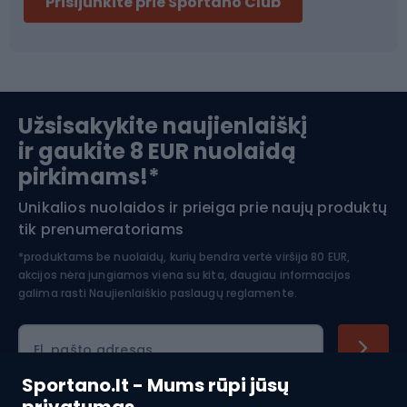
Prisijunkite prie Sportano Club
Ski touring
Slidinėjimas
Užsisakykite naujienlaiškį
ir gaukite 8 EUR nuolaidą
Apranga žiemos sportui
pirkimams!*
Unikalios nuolaidos ir prieiga prie naujų produktų
Šiaurietiškas ėjimas
tik prenumeratoriams
*produktams be nuolaidų, kurių bendra vertė viršija 80 EUR,
akcijos nėra jungiamos viena su kita, daugiau informacijos
galima rasti
Naujienlaiškio paslaugų reglamente.
El. pašto adresas
Sportano.lt - Mums rūpi jūsų