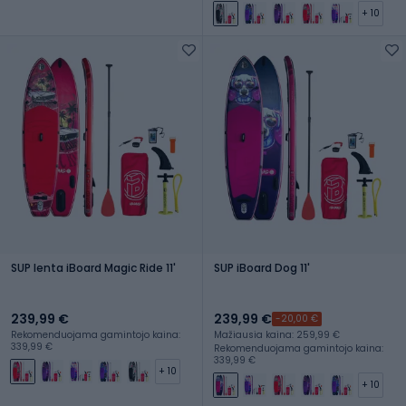
+ 10
SUP lenta iBoard Magic Ride 11'
SUP iBoard Dog 11'
239,99 €
239,99 €
-20,00 €
Rekomenduojama gamintojo kaina:
Mažiausia kaina: 259,99 €
339,99 €
Rekomenduojama gamintojo kaina:
339,99 €
+ 10
+ 10