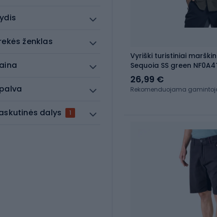
ydis
rekės ženklas
Vyriški turistiniai marški
aina
Sequoia SS green NF0A4T
26,99 €
palva
Rekomenduojama gamintojo 
askutinės dalys
1