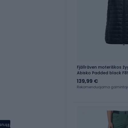
Fjällräven moteriškos žy
Abisko Padded black F8
139,99 €
Rekomenduojama gamintojo 
filtrus