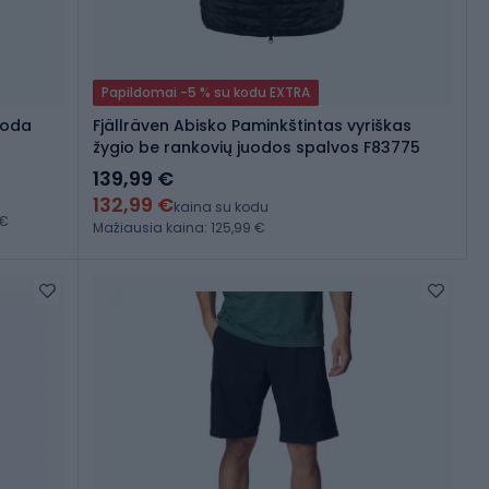
Papildomai -5 % su kodu EXTRA
uoda
Fjällräven Abisko Paminkštintas vyriškas
žygio be rankovių juodos spalvos F83775
139,99 €
132,99 €
kaina su kodu
 €
Mažiausia kaina: 125,99 €