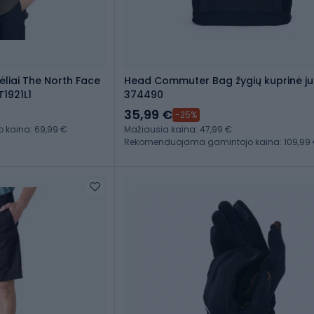
nėliai The North Face
Head Commuter Bag žygių kuprinė j
1921L1
374490
35,99 €
-25%
kaina: 69,99 €
Mažiausia kaina: 47,99 €
Rekomenduojama gamintojo kaina: 109,99