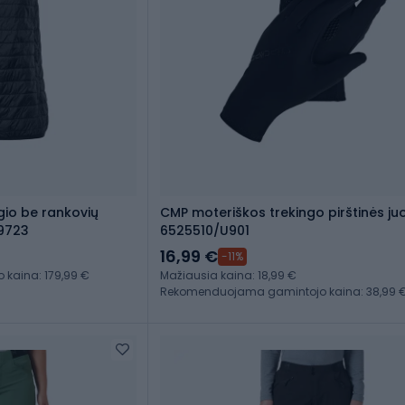
gio be rankovių
CMP moteriškos trekingo pirštinės j
9723
6525510/U901
16,99 €
-11%
kaina: 179,99 €
Mažiausia kaina: 18,99 €
Rekomenduojama gamintojo kaina: 38,99 