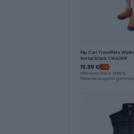
Rip Curl Travellers Walks
šortai black CWADD9
16,99 €
-11%
Mažiausia kaina: 18,99 €
Rekomenduojama gamintojo 