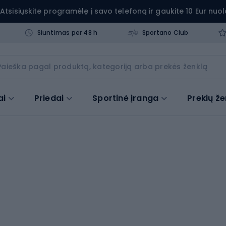
Atsisiųskite programėlę į savo telefoną ir gaukite 10 Eur nuol
Siuntimas per 48 h
Sportano Club
ai
Priedai
Sportinė įranga
Prekių že