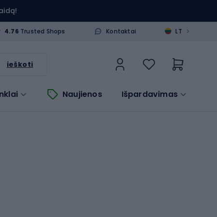
aidą!
>
4.76
Trusted Shops
Kontaktai
LT
ieškoti
nklai
Naujienos
Išpardavimas