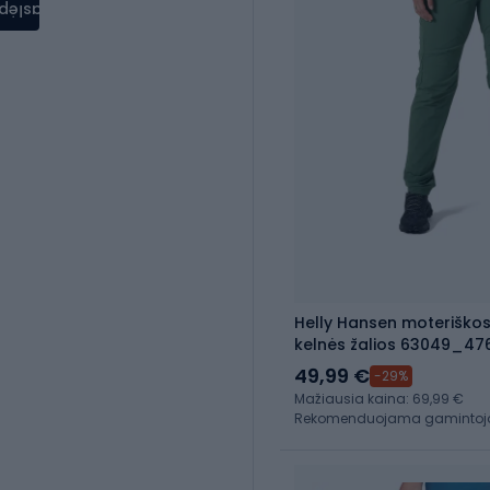
aslėpti
Helly Hansen moteriškos 
kelnės žalios 63049_47
49,99 €
-29%
Mažiausia kaina: 69,99 €
Rekomenduojama gamintojo 