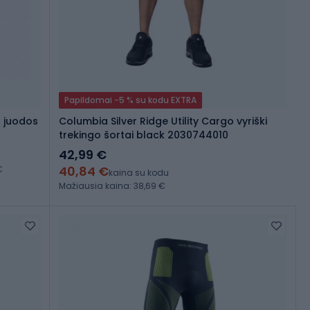
Papildomai -5 % su kodu EXTRA
s juodos
Columbia Silver Ridge Utility Cargo vyriški
trekingo šortai black 2030744010
42,99 €
40,84 €
€
kaina su kodu
Mažiausia kaina: 38,69 €