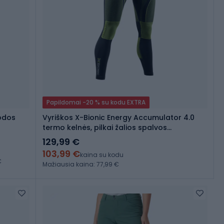
Papildomai -20 % su kodu EXTRA
uodos
Vyriškos X-Bionic Energy Accumulator 4.0
termo kelnės, pilkai žalios spalvos
EAWP05W19M
129,99 €
103,99 €
kaina su kodu
€
Mažiausia kaina: 77,99 €