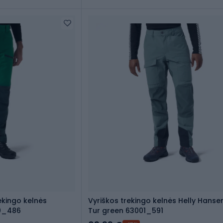
ekingo kelnės
Vyriškos trekingo kelnės Helly Hansen
00_486
Tur green 63001_591