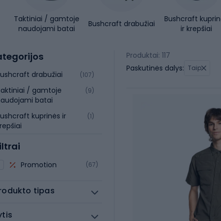
Taktiniai / gamtoje
Bushcraft kupri
Bushcraft drabužiai
naudojami batai
ir krepšiai
tegorijos
Produktai: 117
Paskutinės dalys:
Taip
ushcraft drabužiai
(107)
aktiniai / gamtoje
(9)
audojami batai
ushcraft kuprinės ir
(1)
repšiai
iltrai
Promotion
(67)
rodukto tipas
ytis