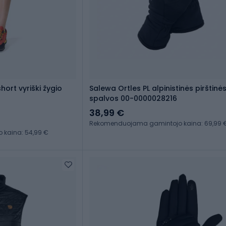
hort vyriški žygio
Salewa Ortles PL alpinistinės pirštinė
spalvos 00-0000028216
38,99 €
Rekomenduojama gamintojo kaina: 69,99 
kaina: 54,99 €