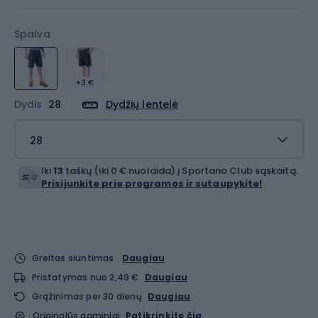
Spalva
+3 €
Dydis
28
Dydžių lentelė
28
Iki
13
taškų (iki 0 € nuolaida) į Sportano Club sąskaitą.
Prisijunkite prie programos ir sutaupykite!
Greitas siuntimas
Daugiau
Pristatymas nuo 2,49 €
Daugiau
Grąžinimas per 30 dienų
Daugiau
Originalūs gaminiai
Patikrinkite čia