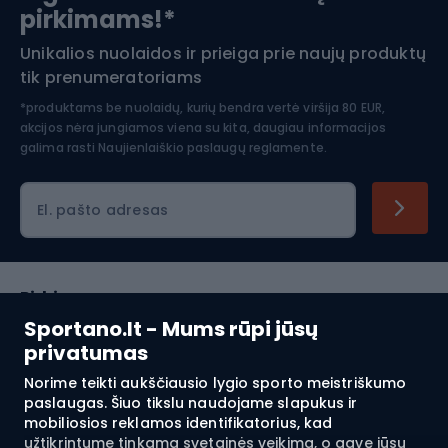
pirkimams!*
Unikalios nuolaidos ir prieiga prie naujų produktų
Šiaurietiškas ėjimas
tik prenumeratoriams
*produktams be nuolaidų, kurių bendra vertė viršija 80 EUR,
akcijos nėra jungiamos viena su kita, daugiau informacijos
galima rasti
Naujienlaiškio paslaugų reglamente.
El. pašto adresas
Pirkimas
Sportano.lt - Mums rūpi jūsų
Klientų aptarnavimas
privatumas
Norime teikti aukščiausio lygio sporto meistriškumo
Reglamentai
paslaugas. Šiuo tikslu naudojame slapukus ir
mobiliosios reklamos identifikatorius, kad
Apie mus
užtikrintume tinkamą svetainės veikimą, o gavę jūsų