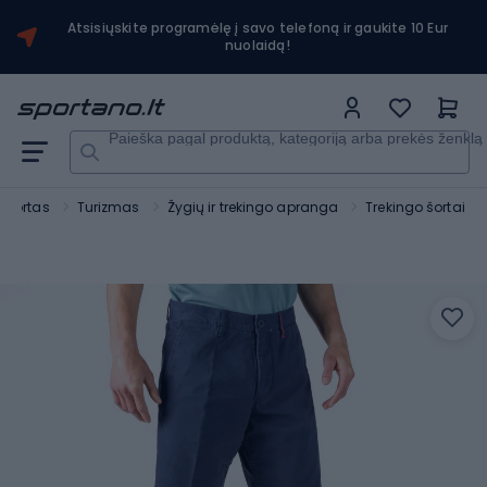
Atsisiųskite programėlę į savo telefoną ir gaukite 10 Eur
nuolaidą!
Paieška pagal produktą, kategoriją arba prekės ženklą
Sportas
Turizmas
Žygių ir trekingo apranga
Trekingo šortai