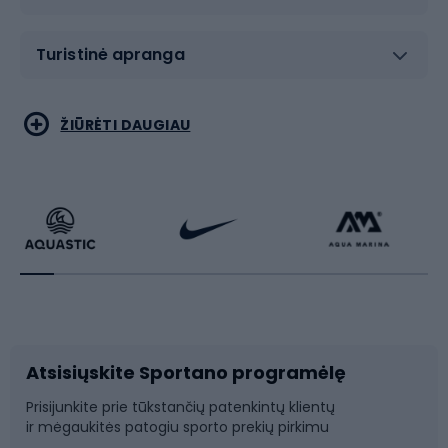
Turistinė apranga
Bėgimas
Koviniai sportai
ŽIŪRĖTI DAUGIAU
Dviračiai
Čiuožimas
Dviratininkų apranga
Rakečių sportas
Dviračių priedai
Dviračių batai
Atsisiųskite Sportano programėlę
Dviračių dalys
Rogutės ir čiuožynės
Prisijunkite prie tūkstančių patenkintų klientų
ir mėgaukitės patogiu sporto prekių pirkimu
Laipiojimas
Snieglenčių sportas