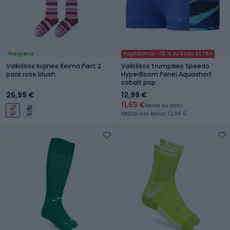
Naujiena
Papildomai -10 % su kodu EXTRA
Vaikiškos kojinės Reima Parit 2
Vaikiškos trumpikės Speedo
pack rose blush
HyperBoom Panel Aquashort
cobalt pop
26,99 €
12,99 €
11,69 €
kaina su kodu
Mažiausia kaina: 12,99 €