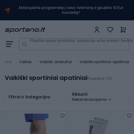
Atsisiųskite programėlę į savo telefoną ir gaukite 10 Eur
nuolaidą!
Paieška pagal produktą, kategoriją arba prekės ženklą
ortano
Vaikas
Vaikiški drabužiai
Vaikiški sportiniai apatiniai
Vaikiški sportiniai apatiniai
Produktai:
170
Rikiuoti
Filtrai ir kategorijos
Rekomenduojama