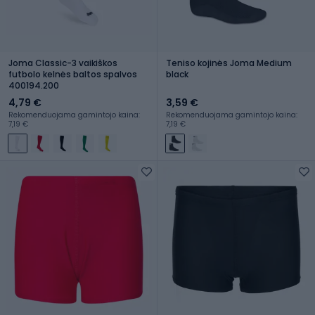
Joma Classic-3 vaikiškos
Teniso kojinės Joma Medium
futbolo kelnės baltos spalvos
black
400194.200
4,79 €
3,59 €
Rekomenduojama gamintojo kaina:
Rekomenduojama gamintojo kaina:
7,19 €
7,19 €