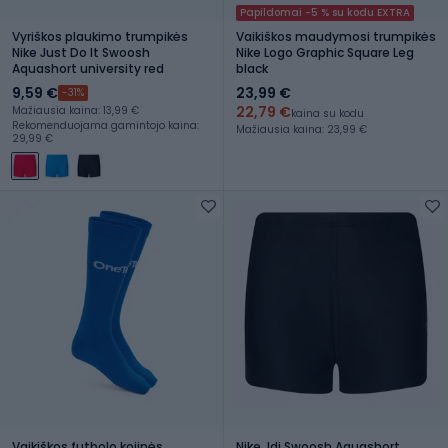
Papildomai -5 % su kodu EXTRA
Vyriškos plaukimo trumpikės
Vaikiškos maudymosi trumpikės
Nike Just Do It Swoosh
Nike Logo Graphic Square Leg
Aquashort university red
black
9,59 €
23,99 €
-31%
22,79 €
Mažiausia kaina: 13,99 €
kaina su kodu
Rekomenduojama gamintojo kaina:
Mažiausia kaina: 23,99 €
29,99 €
Vaikiškos futbolo kojinės
Nike Jdi Swoosh Aquashort