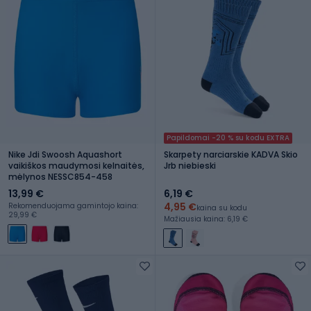
Papildomai -20 % su kodu EXTRA
Nike Jdi Swoosh Aquashort
Skarpety narciarskie KADVA Skio
vaikiškos maudymosi kelnaitės,
Jrb niebieski
mėlynos NESSC854-458
13,99 €
6,19 €
4,95 €
Rekomenduojama gamintojo kaina:
kaina su kodu
29,99 €
Mažiausia kaina: 6,19 €