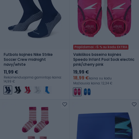
Papildomai -5 % su kodu EXTRA
Futbolo kojinės Nike Strike
Vaikiškos baseino kojinės
Soccer Crew midnight
Speedo Infant Pool Sock electric
navy/white
pink/cherry pink
11,99 €
19,99 €
18,99 €
Rekomenduojama gamintojo kaina:
kaina su kodu
14,99 €
Mažiausia kaina: 12,34 €