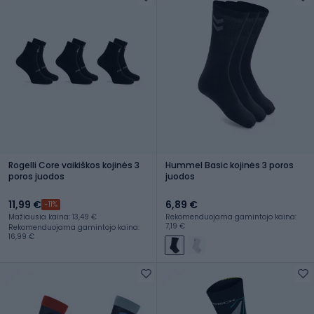
Rogelli Core vaikiškos kojinės 3
Hummel Basic kojinės 3 poros
poros juodos
juodos
11,99 €
6,89 €
-11%
Mažiausia kaina: 13,49 €
Rekomenduojama gamintojo kaina:
7,19 €
Rekomenduojama gamintojo kaina:
16,99 €