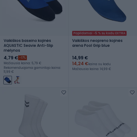
Papildomai -5 % su kodu EXTRA
Vaikiškos baseino kojinės
Vaikiškos neopreno kojinės
AQUASTIC Seavie Anti-Slip
arena Pool Grip blue
mėlynos
4,79 €
14,99 €
-17%
14,24 €
Mažiausia kaina: 5,79 €
kaina su kodu
Rekomenduojama gamintojo kaina:
Mažiausia kaina: 14,99 €
11,99 €