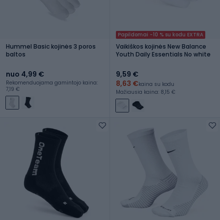
Papildomai -10 % su kodu EXTRA
Hummel Basic kojinės 3 poros
Vaikiškos kojinės New Balance
baltos
Youth Daily Essentials No white
nuo 4,99 €
9,59 €
8,63 €
Rekomenduojama gamintojo kaina:
kaina su kodu
7,19 €
Mažiausia kaina: 8,15 €