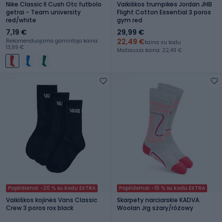
Nike Classic II Cush Otc futbolo
Vaikiškos trumpikės Jordan JHB
getrai - Team university
Flight Cotton Essential 3 poros
red/white
gym red
7,19 €
29,99 €
22,49 €
Rekomenduojama gamintojo kaina:
kaina su kodu
13,99 €
Mažiausia kaina: 22,49 €
Papildomai -20 % su kodu EXTRA
Papildomai -15 % su kodu EXTRA
Vaikiškos kojinės Vans Classic
Skarpety narciarskie KADVA
Crew 3 poros rox black
Woolan Jrg szary/różowy