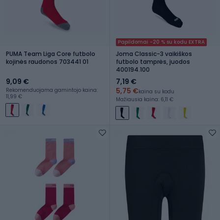
Papildomai -20 % su kodu EXTRA
PUMA Team Liga Core futbolo
Joma Classic-3 vaikiškos
kojinės raudonos 703441 01
futbolo tamprės, juodos
400194.100
9,09 €
7,19 €
5,75 €
Rekomenduojama gamintojo kaina:
kaina su kodu
11,99 €
Mažiausia kaina: 6,11 €