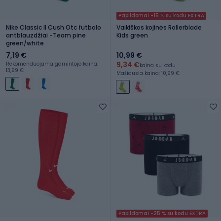
Papildomai -15 % su kodu EXTRA
Nike Classic II Cush Otc futbolo
Vaikiškos kojinės Rollerblade
antblauzdžiai -Team pine
Kids green
green/white
7,19 €
10,99 €
9,34 €
Rekomenduojama gamintojo kaina:
kaina su kodu
13,99 €
Mažiausia kaina: 10,99 €
Papildomai -25 % su kodu EXTRA