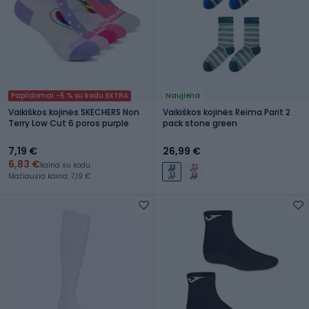
Papildomai -5 % su kodu EXTRA
Naujiena
Vaikiškos kojinės SKECHERS Non
Vaikiškos kojinės Reima Parit 2
Terry Low Cut 6 poros purple
pack stone green
7,19 €
26,99 €
6,83 €
kaina su kodu
Mažiausia kaina: 7,19 €