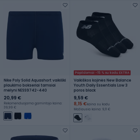
Papildomai -15 % su kodu EXTRA
Nike Poly Solid Aquashort vaikiški
Vaikiškos kojinės New Balance
plaukimo bokseriai tamsiai
Youth Daily Essentials Low 3
mėlyni NESS9742-440
poros black
20,99 €
9,59 €
8,15 €
Rekomenduojama gamintojo kaina:
kaina su kodu
39,99 €
Mažiausia kaina: 9,11 €