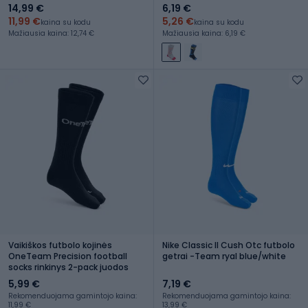
14,99 €
6,19 €
11,99 €
5,26 €
kaina su kodu
kaina su kodu
Mažiausia kaina: 12,74 €
Mažiausia kaina: 6,19 €
Vaikiškos futbolo kojinės
Nike Classic II Cush Otc futbolo
OneTeam Precision football
getrai -Team ryal blue/white
socks rinkinys 2-pack juodos
5,99 €
7,19 €
Rekomenduojama gamintojo kaina:
Rekomenduojama gamintojo kaina:
11,99 €
13,99 €