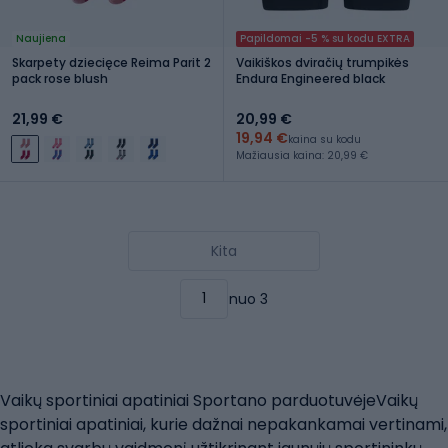
Naujiena
Papildomai -5 % su kodu EXTRA
Skarpety dziecięce Reima Parit 2
Vaikiškos dviračių trumpikės
pack rose blush
Endura Engineered black
21,99 €
20,99 €
19,94 €
kaina su kodu
Mažiausia kaina: 20,99 €
Kita
nuo 3
Vaikų sportiniai apatiniai Sportano parduotuvėjeVaikų
sportiniai apatiniai, kurie dažnai nepakankamai vertinami,