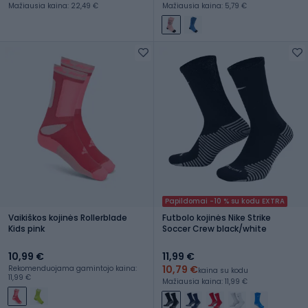
Mažiausia kaina: 22,49 €
Mažiausia kaina: 5,79 €
Papildomai -10 % su kodu EXTRA
Vaikiškos kojinės Rollerblade
Futbolo kojinės Nike Strike
Kids pink
Soccer Crew black/white
10,99 €
11,99 €
10,79 €
Rekomenduojama gamintojo kaina:
kaina su kodu
11,99 €
Mažiausia kaina: 11,99 €