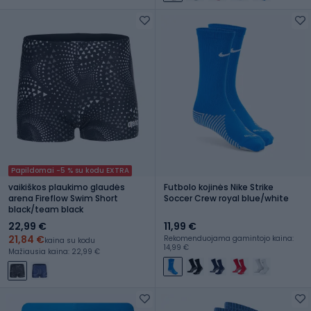
Papildomai -5 % su kodu EXTRA
vaikiškos plaukimo glaudės
Futbolo kojinės Nike Strike
arena Fireflow Swim Short
Soccer Crew royal blue/white
black/team black
22,99 €
11,99 €
21,84 €
Rekomenduojama gamintojo kaina:
kaina su kodu
14,99 €
Mažiausia kaina: 22,99 €