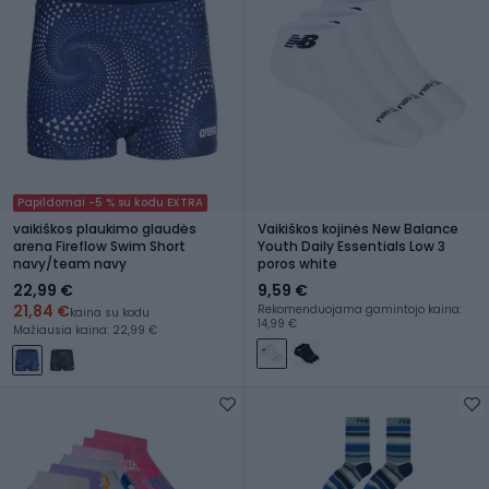
Papildomai -5 % su kodu EXTRA
vaikiškos plaukimo glaudės
Vaikiškos kojinės New Balance
arena Fireflow Swim Short
Youth Daily Essentials Low 3
navy/team navy
poros white
22,99 €
9,59 €
21,84 €
Rekomenduojama gamintojo kaina:
kaina su kodu
14,99 €
Mažiausia kaina: 22,99 €