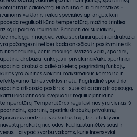
atlieka svarbų vaidmenį užtikrinant jaunųjų sportininkų
komfortą ir palaikymą. Nuo futbolo iki gimnastikos -
įvairioms veikloms reikia specialios aprangos, kuri
padeda reguliuoti kūno temperatūrą, mažina trinties
riziką ir palaiko raumenis. Šiandien dėl šiuolaikinių
technologijų ir naujovių vaikų sportiniai apatiniai drabužiai
yra pažangesni nei bet kada anksčiau ir pasižymi ne tik
funkcionalumu, bet ir madinga išvaizda.Vaikų sportinių
apatinių drabužių funkcijos ir privalumaiVaikų sportiniai
apatiniai drabužiai atlieka keletą pagrindinių funkcijų,
kurios yra būtinos siekiant maksimalaus komforto ir
efektyvumo fizinės veiklos metu. Pagrindinė sportinio
apatinio trikotažo paskirtis - suteikti atramą ir apsaugą,
kartu leidžiant odai kvėpuoti ir reguliuojant kūno
temperatūrą. Temperatūros reguliavimas yra vienas iš
pagrindinių sportinių apatinių drabužių privalumų.
Specialios medžiagos sukurtos taip, kad efektyviai
nuvestų prakaitą nuo odos, kad jaustumėtės sausi ir
vėsūs. Tai ypač svarbu vaikams, kurie intensyviai