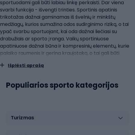
sportuodami gali būti labiau linkę perkaisti. Dar viena
svarbi funkcija - išvengti trinties. Sportinis apatinis
trikotažas dažnai gaminamas iš švelnių ir minkštų
medžiagų, kurios sumažina odos sudirginimo riziką, o tai
ypač svarbu sportuojant, kai oda dažnai liečiasi su
drabužiais ar sporto įranga. Vaikų sportiniuose
apatiniuose dažnai būna ir kompresinių elementų, kurie
palaiko raumenis ir gerina kraujotaką, o tai gali būti
naudinga ilgai sportuojant.Sportiniai apatiniai ir vaikų
Išplėsti aprašą
užsiėmimai: nuo futbolo iki gimnastikosVaikų sportiniai
apatiniai turi būti tinkami įvairiems užsiėmimams - nuo
futbolo iki gimnastikos. Priklausomai nuo sporto šakos, šie
Populiarios sporto kategorijos
apatiniai gali būti skirtingų savybių ir konstrukcijos. Tokių
sporto šakų, kaip futbolas, sportiniai apatiniai drabužiai
turi būti patvarūs ir atsparūs trinčiai, kartu užtikrinti
judėjimo laisvę ir pralaidumą orui. Jauniesiems
Turizmas
futbolininkams taip pat svarbu trumpi šortai ir
marškinėliai, kurie nevaržo judesių bėgant ir žaidžiant.
Tokiose sporto šakose kaip gimnastika, kur judesiai yra