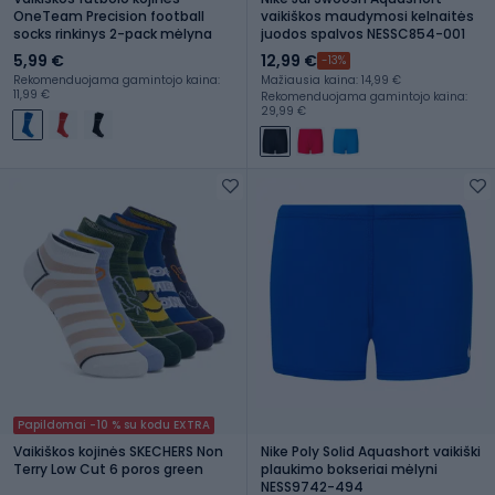
OneTeam Precision football
vaikiškos maudymosi kelnaitės
socks rinkinys 2-pack mėlyna
juodos spalvos NESSC854-001
5,99 €
12,99 €
-13%
Rekomenduojama gamintojo kaina:
Mažiausia kaina: 14,99 €
11,99 €
Rekomenduojama gamintojo kaina:
29,99 €
Papildomai -10 % su kodu EXTRA
Vaikiškos kojinės SKECHERS Non
Nike Poly Solid Aquashort vaikiški
Terry Low Cut 6 poros green
plaukimo bokseriai mėlyni
NESS9742-494