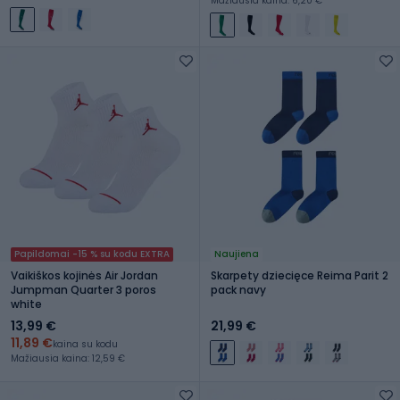
Mažiausia kaina: 6,20 €
Papildomai -15 % su kodu EXTRA
Naujiena
Vaikiškos kojinės Air Jordan
Skarpety dziecięce Reima Parit 2
Jumpman Quarter 3 poros
pack navy
white
13,99 €
21,99 €
11,89 €
kaina su kodu
Mažiausia kaina: 12,59 €