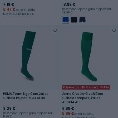
7,19 €
18,99 €
6,47 €
Rekomenduojama gamintojo kaina:
kaina su kodu
39,99 €
Mažiausia kaina: 6,11 €
Papildomai -15 % su kodu EXTRA
PUMA Team Liga Core žalios
Joma Classic-3 vaikiškos
futbolo kojinės 703441 05
futbolo tamprės, žalios
400194.450
9,09 €
6,89 €
5,86 €
Rekomenduojama gamintojo kaina:
kaina su kodu
11,99 €