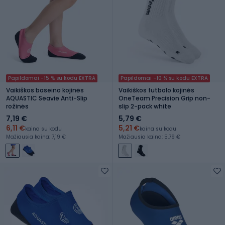
Papildomai -15 % su kodu EXTRA
Papildomai -10 % su kodu EXTRA
Vaikiškos baseino kojinės
Vaikiškos futbolo kojinės
AQUASTIC Seavie Anti-Slip
OneTeam Precision Grip non-
rožinės
slip 2-pack white
7,19 €
5,79 €
6,11 €
5,21 €
kaina su kodu
kaina su kodu
Mažiausia kaina: 7,19 €
Mažiausia kaina: 5,79 €