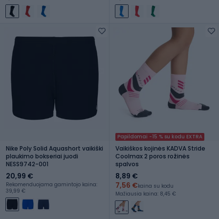
Papildomai -15 % su kodu EXTRA
Nike Poly Solid Aquashort vaikiški
Vaikiškos kojinės KADVA Stride
plaukimo bokseriai juodi
Coolmax 2 poros rožinės
NESS9742-001
spalvos
20,99 €
8,89 €
7,56 €
Rekomenduojama gamintojo kaina:
kaina su kodu
39,99 €
Mažiausia kaina: 8,45 €