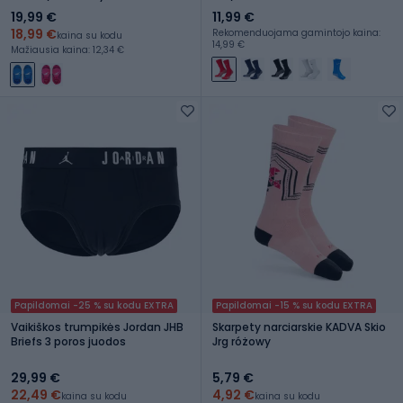
19,99 €
11,99 €
18,99 €
Rekomenduojama gamintojo kaina:
kaina su kodu
14,99 €
Mažiausia kaina: 12,34 €
Papildomai -25 % su kodu EXTRA
Papildomai -15 % su kodu EXTRA
Vaikiškos trumpikės Jordan JHB
Skarpety narciarskie KADVA Skio
Briefs 3 poros juodos
Jrg różowy
29,99 €
5,79 €
22,49 €
4,92 €
kaina su kodu
kaina su kodu