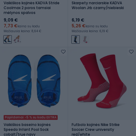
Vaikiškos kojinės KADVA Stride
Skarpety narciarskie KADVA
Coolmax 2 poros tamsiai
Woolan Jrb czarny/niebieski
mėlynos spalvos
9,09 €
6,19 €
7,73 €
5,26 €
kaina su kodu
kaina su kodu
Mažiausia kaina: 8,64 €
Mažiausia kaina: 6,19 €
Papildomai -5 % su kodu EXTRA
Vaikiškos baseino kojinės
Futbolo kojinės Nike Strike
Speedo Infant Pool Sock
Soccer Crew university
cobalt/true navy
red/white