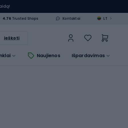
aidą!
>
4.76
Trusted Shops
Kontaktai
LT
ieškoti
nklai
Naujienos
Išpardavimas