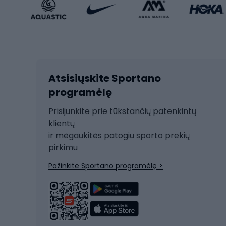
Sportinio stiliaus avalynė
Vaikiš
Sportinio stiliaus aksesuarai
Dvir
Žieminiai sportai
Kalnų slidinėjimas
Dvirač
Slidinėjimas bėgte
Atsisiųskite Sportano
Dvirač
Ski touring
programėlę
Dvirač
Snieglentė
Prisijunkite prie tūkstančių patenkintų
Dvirač
Čiuožimas
klientų
Dvirač
ir mėgaukitės patogiu sporto prekių
Rogės
Dvira
pirkimu
Žygio batai
Dvirač
Pažinkite Sportano programėlę >
Alpinizmo batai
Turistiniai batai
Dvir
Vandens sportai
Dvirač