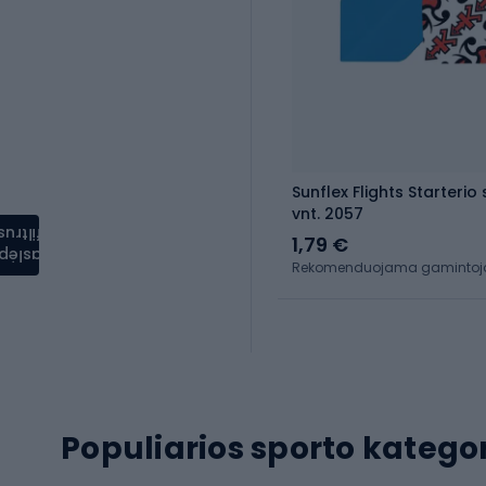
Sunflex Flights Starterio
vnt. 2057
filtrus
1,79 €
aslėpti
Rekomenduojama gamintojo 
Populiarios sporto kategor