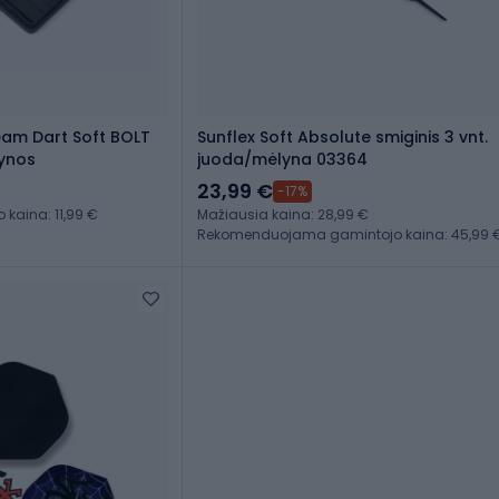
eam Dart Soft BOLT
Sunflex Soft Absolute smiginis 3 vnt.
lynos
juoda/mėlyna 03364
23,99 €
-17%
aina: 11,99 €
Mažiausia kaina: 28,99 €
Rekomenduojama gamintojo kaina: 45,99 