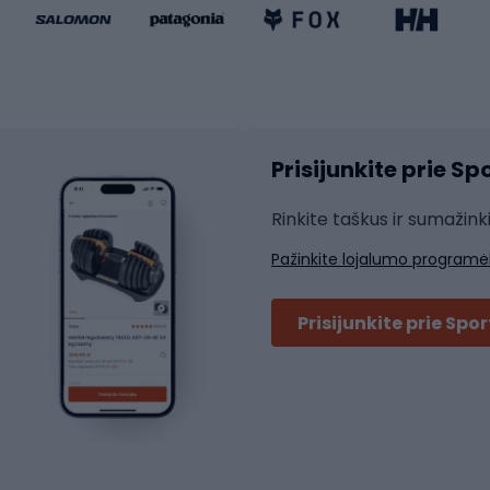
ki dviračiai
Riedučiai
Riedlentės
atininkų apranga
Čiuožimo apsaugos
Čiuožimo šalmai
ių pirštinės
Prisijunkite prie S
ių šortai
Rakečių sportas
ių marškinėliai
Rinkite taškus ir sumažink
ių kelnės
Skvošas
Pažinkite lojalumo programė
ių striukės
Badmintonas
čių džemperiai
Stalo tenisas
Prisijunkite prie Spo
ių kepurės
Tenisas
Padelis
ačių priedai
Teniso drabužiai
ių akiniai