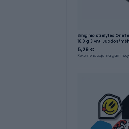
Smiginio strėlytės OneT
18,8 g 3 vnt. Juodos/mė
5,29 €
Rekomenduojama gamintojo k