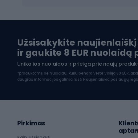
Dvirač
Maudymosi kostiumėliai
Dvirač
Baidarės
Kėdut
Pontonai
Dvira
Užsisakykite naujienlaiškį
SUP lentos
Dvirač
ir gaukite 8 EUR nuolaidą
Hidrokostiumai nardymui
Unikalios nuolaidos ir prieiga prie naujų prod
Dvir
Turistinė apranga
*produktams be nuolaidų, kurių bendra vertė viršija 80 EUR, akc
daugiau informacijos galima rasti
Naujienlaiškio paslaugų reg
Dvira
Striukės nuo lietaus
Dvirač
Softshell kelnės
Dvirač
Kelnės žygiams pėsčiomis
Softshell striukės
Laip
Pirkimas
Klient
Žygio šortai
apta
Neperpučiamos striukės
Laipio
Kaip užsisakyti