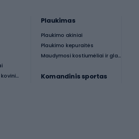
Plaukimas
Plaukimo akiniai
Plaukimo kepuraitės
Maudymosi kostiumėliai ir glaudės
ai
Komandinis sportas
Apsauginės priemonės koviniam sportui
rai
Futbolo bateliai
Futbolo kamuoliai
Rankinio bateliai
Futbolo vartai
Futbolo apranga