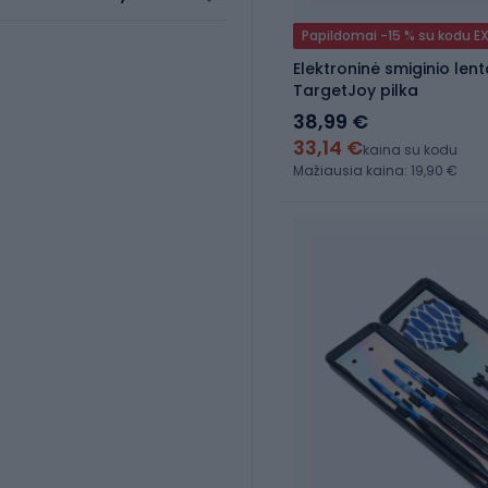
Papildomai -15 % su kodu E
Elektroninė smiginio le
TargetJoy pilka
38,99 €
33,14 €
kaina su kodu
Mažiausia kaina: 19,90 €