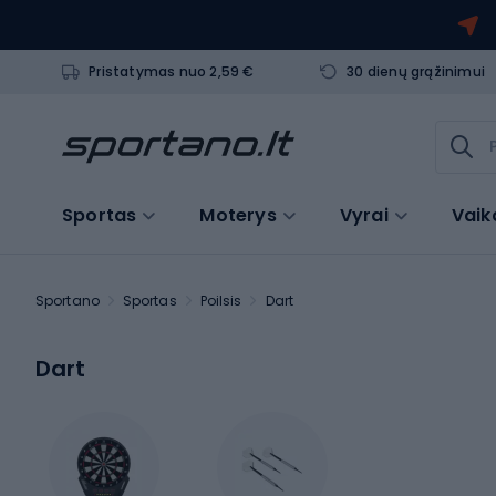
Pristatymas nuo 2,59 €
30 dienų grąžinimui
Sportas
Moterys
Vyrai
Vaik
Sportano
Sportas
Poilsis
Dart
Dart