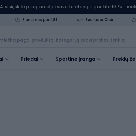
Atsisiųskite programėlę į savo telefoną ir gaukite 10 Eur nuol
Siuntimas per 48 h
Sportano Club
ai
Priedai
Sportinė įranga
Prekių že