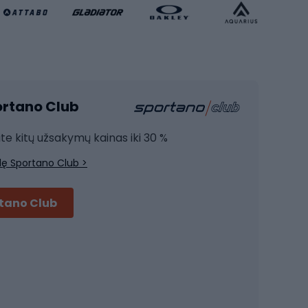
Krepšinio apranga
Sporto salė ir fitnesas
Kardio įranga
portano Club
Jėgos įranga
Joga
ite kitų užsakymų kainas iki 30 %
Treniruočių drabužiai
lę Sportano Club >
Treniruočių batai
Treniruočių priedai
rtano Club
Dviračių šalmai
Šalmai Full face
Važiavimo keliu šalmai