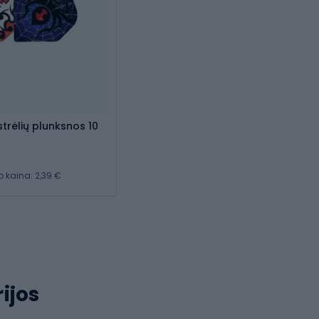
 strėlių plunksnos 10
kaina: 2,39 €
ijos