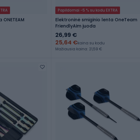
XTRA
Papildomai -5 % su kodu EXTRA
nta ONETEAM
Elektroninė smiginio lenta OneTeam
FriendlyAim juoda
26,99 €
25,64 €
kaina su kodu
Mažiausia kaina: 21,59 €