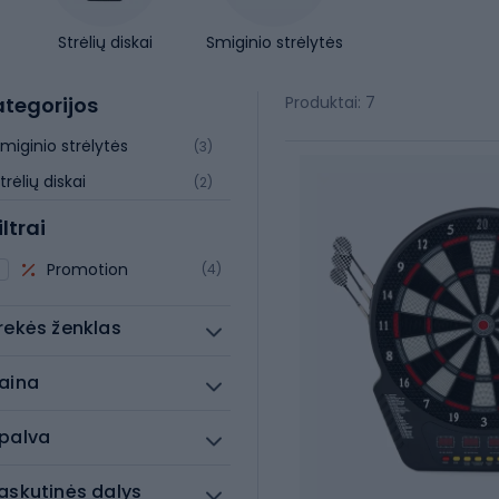
Strėlių diskai
Smiginio strėlytės
tegorijos
Produktai: 7
miginio strėlytės
(3)
trėlių diskai
(2)
iltrai
Promotion
(4)
rekės ženklas
aina
palva
askutinės dalys