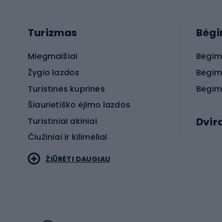
Turizmas
Bėg
Miegmaišiai
Bėgim
Žygio lazdos
Bėgim
Turistinės kuprinės
Bėgim
Šiaurietiško ėjimo lazdos
Dvir
Turistiniai akiniai
Čiužiniai ir kilimėliai
Elektr
ŽIŪRĖTI DAUGIAU
MTB dv
Turistinė avalynė
Plento
Sportstyle
Trekin
Sportinio stiliaus drabužiai
Žvyro 