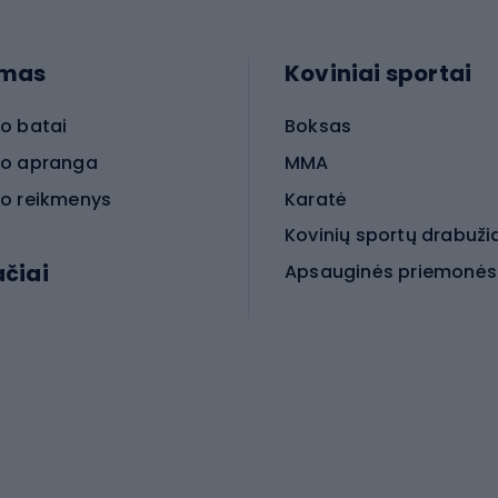
imas
Koviniai sportai
o batai
Boksas
o apranga
MMA
o reikmenys
Karatė
Kovinių sportų drabuži
ačiai
Kovinio sporto aksesua
iniai dviračiai
iračiai
Čiuožimas
 dviračiai
go dviračiai
Paspirtukai
dviračiai
Keturračiai riedučiai