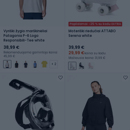
Papildomai -25 % su kodu EXTRA
Vyriški žygio marškinėliai
Moteriški riedučiai ATTABO
Patagonia P-6 Logo
Serena white
Responsibili-Tee white
38,99 €
39,99 €
29,99 €
Rekomenduojama gamintojo kaina:
kaina su kodu
45,99 €
Mažiausia kaina: 31,99 €
+ 2