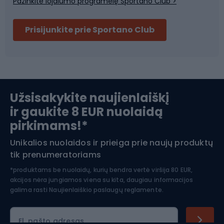
Pažinkite lojalumo programėlę Sportano Club >
Dviračių šalmai
Prisijunkite prie Sportano Club
Ski touring
Slidinėjimas
Užsisakykite naujienlaiškį
ir gaukite 8 EUR nuolaidą
Apranga žiemos sportui
pirkimams!*
Unikalios nuolaidos ir prieiga prie naujų produktų
Šiaurietiškas ėjimas
tik prenumeratoriams
*produktams be nuolaidų, kurių bendra vertė viršija 80 EUR,
akcijos nėra jungiamos viena su kita, daugiau informacijos
galima rasti
Naujienlaiškio paslaugų reglamente.
El. pašto adresas