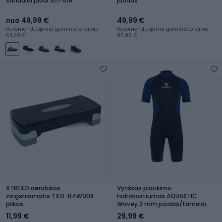
sandalai juodi 1017419
juodas
nuo 49,99 €
49,99 €
Rekomenduojama gamintojo kaina:
Rekomenduojama gamintojo kaina:
64,99 €
95,99 €
XTREXO aerobikos
Vyriškas plaukimo
žingsniamatis TXO-B4W008
hidrokostiumas AQUASTIC
pilkas
Wavey 2 mm juodas/tamsiai
mėlynas
11,99 €
29,99 €