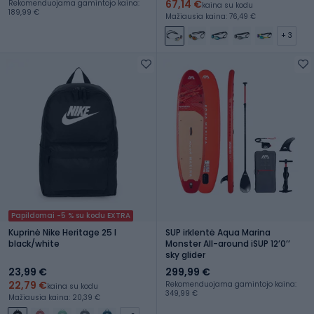
67,14 €
Rekomenduojama gamintojo kaina:
kaina su kodu
189,99 €
Mažiausia kaina: 76,49 €
+ 3
Papildomai -5 % su kodu EXTRA
Kuprinė Nike Heritage 25 l
SUP irklentė Aqua Marina
black/white
Monster All-around iSUP 12ʼ0ʼʼ
sky glider
23,99 €
299,99 €
22,79 €
Rekomenduojama gamintojo kaina:
kaina su kodu
349,99 €
Mažiausia kaina: 20,39 €