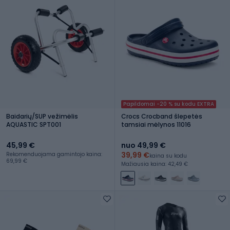
Papildomai -20 % su kodu EXTRA
Baidarių/SUP vežimėlis
Crocs Crocband šlepetės
AQUASTIC SPT001
tamsiai mėlynos 11016
45,99 €
nuo 49,99 €
39,99 €
Rekomenduojama gamintojo kaina:
kaina su kodu
69,99 €
Mažiausia kaina: 42,49 €