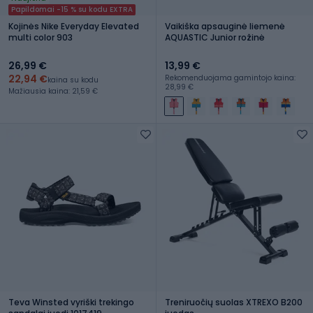
Papildomai -15 % su kodu EXTRA
Kojinės Nike Everyday Elevated
Vaikiška apsauginė liemenė
multi color 903
AQUASTIC Junior rožinė
26,99 €
13,99 €
22,94 €
Rekomenduojama gamintojo kaina:
kaina su kodu
28,99 €
Mažiausia kaina: 21,59 €
Teva Winsted vyriški trekingo
Treniruočių suolas XTREXO B200