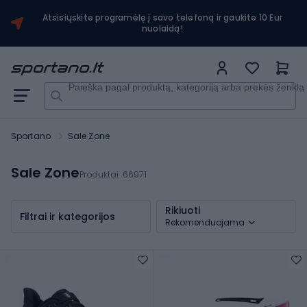
Atsisiųskite programėlę į savo telefoną ir gaukite 10 Eur
nuolaidą!
Paieška pagal produktą, kategoriją arba prekės ženklą
Sportano
Sale Zone
Sale Zone
Produktai:
66971
Rikiuoti
Filtrai ir kategorijos
Rekomenduojama