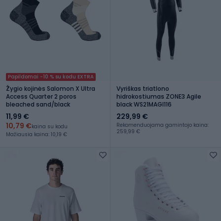
Papildomai -10 % su kodu EXTRA
Žygio kojinės Salomon X Ultra
Vyriškas triatlono
Access Quarter 2 poros
hidrokostiumas ZONE3 Agile
bleached sand/black
black WS21MAGI116
11,99 €
229,99 €
10,79 €
Rekomenduojama gamintojo kaina:
kaina su kodu
259,99 €
Mažiausia kaina: 10,19 €