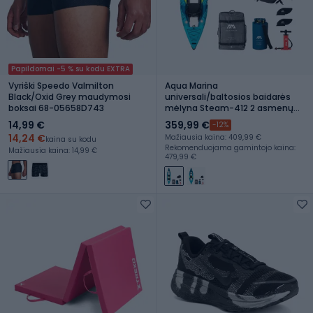
Papildomai -5 % su kodu EXTRA
Vyriški Speedo Valmilton
Aqua Marina
Black/Oxid Grey maudymosi
universali/baltosios baidarės
boksai 68-05658D743
mėlyna Steam-412 2 asmenų
pripučiama baidarė 13'6″
14,99 €
359,99 €
-12%
14,24 €
Mažiausia kaina: 409,99 €
kaina su kodu
Rekomenduojama gamintojo kaina:
Mažiausia kaina: 14,99 €
479,99 €