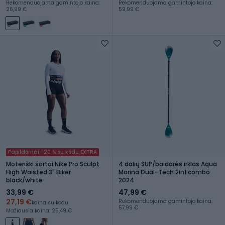
Rekomenduojama gamintojo kaina:
Rekomenduojama gamintojo kaina:
26,99 €
59,99 €
Papildomai -20 % su kodu EXTRA
Moteriški šortai Nike Pro Sculpt
4 dalių SUP/baidarės irklas Aqua
High Waisted 3" Biker
Marina Dual-Tech 2in1 combo
black/white
2024
33,99 €
47,99 €
27,19 €
Rekomenduojama gamintojo kaina:
kaina su kodu
57,99 €
Mažiausia kaina: 25,49 €