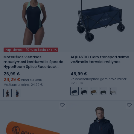
Papildomai -10 % su kodu EXTRA
Moteriškas vientisas
AQUASTIC Caro transportavimo
maudymosi kostiumėlis Speedo
vežimėlis tamsiai mėlynas
HyperBoom Splice Racerback
alfalfa green
26,99 €
45,99 €
24,29 €
Rekomenduojama gamintojo kaina:
kaina su kodu
92,99 €
Mažiausia kaina: 24,29 €