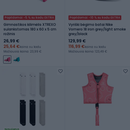
Papildomai -5 % su kodu EXTRA
Papildomai -10 % su kodu EXTRA
Gimnastikos kilimėlis XTREXO
Vyriški bėgimo batai Nike
sulankstomas 180 x 60 x 5 cm
Vomero 18 iron grey/light smoke
rožinis
grey/black
26,99 €
129,99 €
25,64 €
116,99 €
kaina su kodu
kaina su kodu
Mažiausia kaina: 23,99 €
Mažiausia kaina: 123,49 €
Naujiena