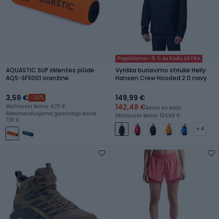
Papildomai -5 % su kodu EXTRA
AQUASTIC SUP irklentės plūdė
Vyriška buriavimo striukė Helly
AQS-SFS001 oranžinė
Hansen Crew Hooded 2.0 navy
3,59 €
149,99 €
-25%
142,49 €
Mažiausia kaina: 4,79 €
kaina su kodu
Rekomenduojama gamintojo kaina:
Mažiausia kaina: 134,99 €
7,19 €
+ 4