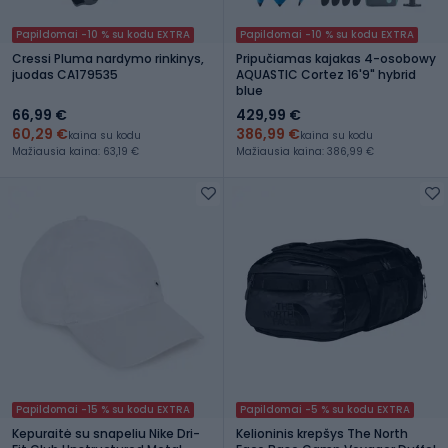
Papildomai -10 % su kodu EXTRA
Papildomai -10 % su kodu EXTRA
Cressi Pluma nardymo rinkinys,
Pripučiamas kajakas 4-osobowy
juodas CA179535
AQUASTIC Cortez 16'9" hybrid
blue
66,99 €
429,99 €
60,29 €
386,99 €
kaina su kodu
kaina su kodu
Mažiausia kaina: 63,19 €
Mažiausia kaina: 386,99 €
Papildomai -15 % su kodu EXTRA
Papildomai -5 % su kodu EXTRA
Kepuraitė su snapeliu Nike Dri-
Kelioninis krepšys The North