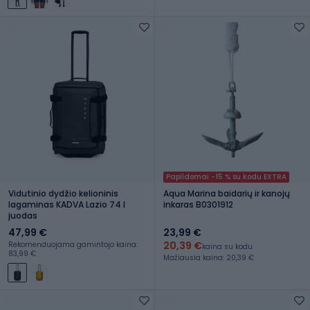
Papildomai -15 % su kodu EXTRA
Vidutinio dydžio kelioninis
Aqua Marina baidarių ir kanojų
lagaminas KADVA Lazio 74 l
inkaras B0301912
juodas
47,99 €
23,99 €
20,39 €
Rekomenduojama gamintojo kaina:
kaina su kodu
83,99 €
Mažiausia kaina: 20,39 €