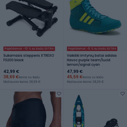
Papildomai -10 % su kodu EXTRA
Papildomai -5 % su kodu EXTRA
Sukamasis stepperis XTREXO
Vaikiški imtynių batai adidas
FS200 black
Havoc purple team/lucid
lemon/signal cyan
42,99 €
47,99 €
38,69 €
45,59 €
kaina su kodu
kaina su kodu
Mažiausia kaina: 38,99 €
Mažiausia kaina: 38,39 €