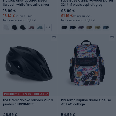
Fit Club Unstructured Metal
Face Base Camp Voyager Duffel
Swoosh white/metallic silver
32 l tnf black/ssphalt grey
18,99 €
95,99 €
16,14 €
91,19 €
kaina su kodu
kaina su kodu
Mažiausia kaina: 18,99 €
Mažiausia kaina: 95,99 €
+ 2
Papildomai -5 % su kodu EXTRA
UVEX dviratininko šalmas Viva 3
Plaukimo kuprinė arena One Go
juodas S4109840115
45 l AO collage
45,99 €
54,99 €