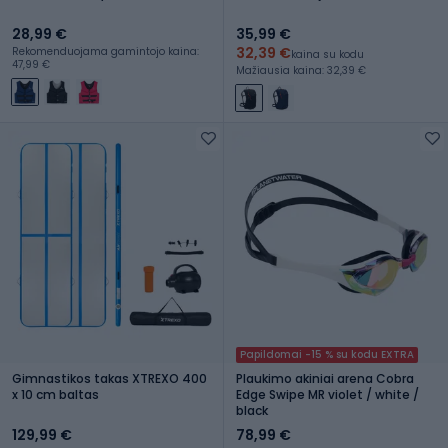
28,99 €
35,99 €
32,39 €
Rekomenduojama gamintojo kaina:
kaina su kodu
47,99 €
Mažiausia kaina: 32,39 €
Papildomai -15 % su kodu EXTRA
Gimnastikos takas XTREXO 400
Plaukimo akiniai arena Cobra
x 10 cm baltas
Edge Swipe MR violet / white /
black
129,99 €
78,99 €