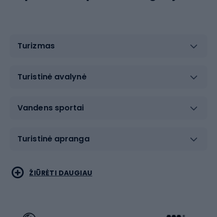
Turizmas
Turistinė avalynė
Vandens sportai
Turistinė apranga
Bėgimas
Koviniai sportai
ŽIŪRĖTI DAUGIAU
Dviračiai
Čiuožimas