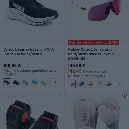
Papildomai -5 % su kodu EXTRA
Vyriški bėgimo bateliai HOKA
Oakley Sutro Lite matiniai
Clifton 10 black/white
balti/prizm dviračių akiniai
0OO9463
109,99 €
149,99 €
142,49 €
Rekomenduojama gamintojo kaina:
kaina su kodu
169,99 €
Mažiausia kaina: 134,99 €
+ 6
+ 12