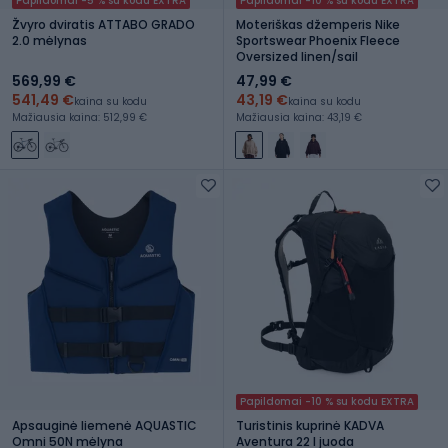
Papildomai -5 % su kodu EXTRA
Papildomai -10 % su kodu EXTRA
Žvyro dviratis ATTABO GRADO
Moteriškas džemperis Nike
2.0 mėlynas
Sportswear Phoenix Fleece
Oversized linen/sail
569,99 €
47,99 €
541,49 €
43,19 €
kaina su kodu
kaina su kodu
Mažiausia kaina: 512,99 €
Mažiausia kaina: 43,19 €
Papildomai -10 % su kodu EXTRA
Apsauginė liemenė AQUASTIC
Turistinis kuprinė KADVA
Omni 50N mėlyna
Aventura 22 l juoda