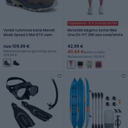
Papildomai -5 % su kodu EXTRA
Vyriški turistiniai batai Merrell
Moteriški bėgimo šortai Nike
Moab Speed 2 Mid GTX cairn
One Dri-FIT 2IN1 sea coral/white
nuo 109,99 €
42,99 €
40,84 €
Rekomenduojama gamintojo kaina:
kaina su kodu
209,99 €
Mažiausia kaina: 38,69 €