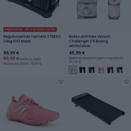
Papildomai -10 % su kodu EXTRA
Reguliuojamas hantelis XTREXO
Bokso pirštinės Venum
24kg EVO black
Challenger 2.5 Boxing
white/silver
99,99 €
45,99 €
89,99 €
Rekomenduojama gamintojo kaina:
kaina su kodu
65,99 €
Mažiausia kaina: 79,99 €