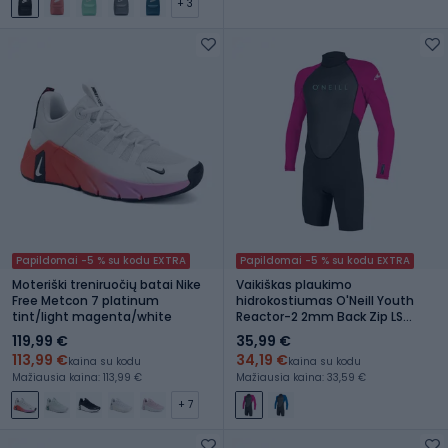
+ 3
Papildomai -5 % su kodu EXTRA
Papildomai -5 % su kodu EXTRA
Moteriški treniruočių batai Nike
Vaikiškas plaukimo
Free Metcon 7 platinum
hidrokostiumas O'Neill Youth
tint/light magenta/white
Reactor-2 2mm Back Zip LS
Spring black/berry
119,99 €
35,99 €
113,99 €
34,19 €
kaina su kodu
kaina su kodu
Mažiausia kaina: 113,99 €
Mažiausia kaina: 33,59 €
+ 7