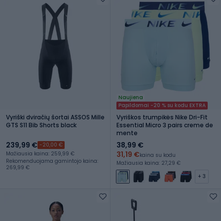
Naujiena
Papildomai -20 % su kodu EXTRA
Vyriški dviračių šortai ASSOS Mille
Vyriškos trumpikės Nike Dri-Fit
GTS S11 Bib Shorts black
Essential Micro 3 pairs creme de
mente
239,99 €
38,99 €
-20,00 €
31,19 €
Mažiausia kaina: 259,99 €
kaina su kodu
Rekomenduojama gamintojo kaina:
Mažiausia kaina: 27,29 €
269,99 €
+ 3