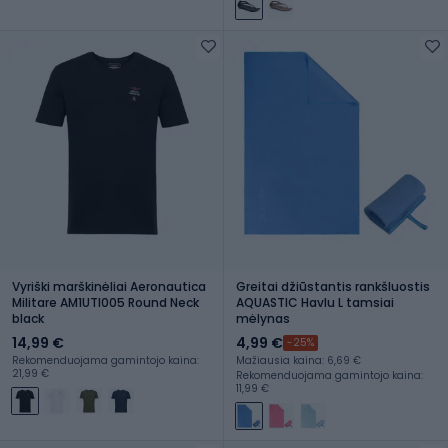
Vyriški marškinėliai Aeronautica
Greitai džiūstantis rankšluostis
Militare AM1UTI005 Round Neck
AQUASTIC Havlu L tamsiai
black
mėlynas
14,99 €
4,99 €
-25%
Rekomenduojama gamintojo kaina:
Mažiausia kaina: 6,69 €
21,99 €
Rekomenduojama gamintojo kaina:
11,99 €