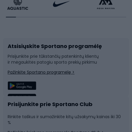
Dviratininkų apranga
Rakečių sportas
Dviračių priedai
Dviračių batai
Atsisiųskite Sportano programėlę
Dviračių dalys
Rogutės ir čiuožynės
Prisijunkite prie tūkstančių patenkintų klientų
ir mėgaukitės patogiu sporto prekių pirkimu
Laipiojimas
Snieglenčių sportas
Pažinkite Sportano programėlę >
Žvejyba
Plaukimas
Sportinė medicina
Komandinis sportas
Prisijunkite prie Sportano Club
Rinkite taškus ir sumažinkite kitų užsakymų kainas iki 30
Sporto salė ir fitnesas
%