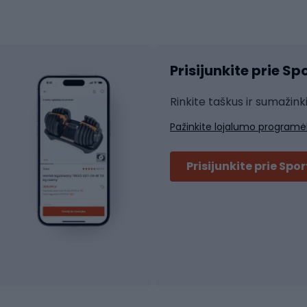
atininkų apranga
Čiuožimo apsaugos
Čiuožimo šalmai
ių pirštinės
Prisijunkite prie S
ių šortai
Rakečių sportas
ių marškinėliai
Rinkite taškus ir sumažink
ių kelnės
Skvošas
Pažinkite lojalumo programė
ių striukės
Badmintonas
čių džemperiai
Stalo tenisas
Prisijunkite prie Spo
ių kepurės
Tenisas
Padelis
ačių priedai
Teniso drabužiai
ių akiniai
Dviračių batai
ių krepšiai
ių žibintai
MTB batai