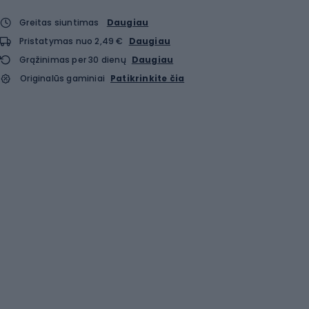
Greitas siuntimas
Daugiau
Pristatymas nuo 2,49 €
Daugiau
Grąžinimas per 30 dienų
Daugiau
Originalūs gaminiai
Patikrinkite čia