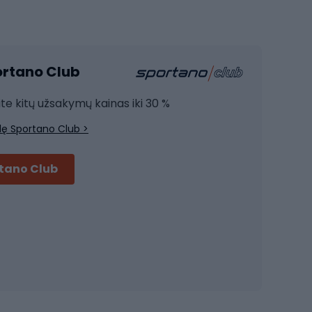
Sporto salė ir fitnesas
Kardio įranga
portano Club
Jėgos įranga
Joga
ite kitų užsakymų kainas iki 30 %
Treniruočių drabužiai
lę Sportano Club >
Treniruočių batai
Treniruočių priedai
rtano Club
Dviračių šalmai
Šalmai Full face
Važiavimo keliu šalmai
MTB šalmai