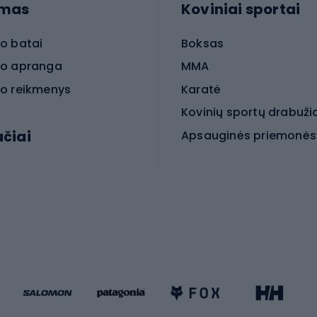
imas
Koviniai sportai
o batai
Boksas
o apranga
MMA
o reikmenys
Karatė
Kovinių sportų drabuži
ačiai
Kovinio sporto aksesua
iniai dviračiai
iračiai
Čiuožimas
 dviračiai
go dviračiai
Paspirtukai
dviračiai
Keturračiai riedučiai
ki dviračiai
Riedučiai
Riedlentės