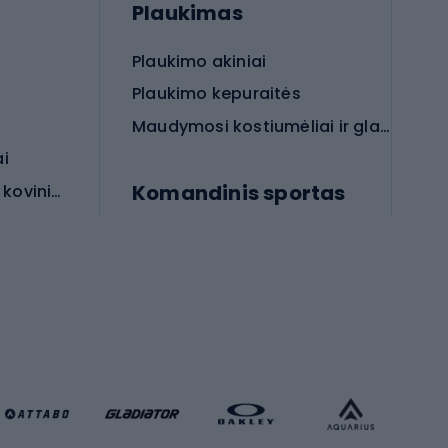
Plaukimas
Plaukimo akiniai
Plaukimo kepuraitės
Maudymosi kostiumėliai ir glaudės
ai
Komandinis sportas
Apsauginės priemonės koviniam sportui
rai
Futbolo bateliai
Futbolo kamuoliai
Rankinio bateliai
Futbolo vartai
Futbolo apranga
Krepšinio apranga