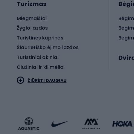
Turizmas
Bėg
Miegmaišiai
Bėgim
Žygio lazdos
Bėgim
Turistinės kuprinės
Bėgim
Šiaurietiško ėjimo lazdos
Dvir
Turistiniai akiniai
Čiužiniai ir kilimėliai
Elektr
ŽIŪRĖTI DAUGIAU
MTB dv
Turistinė avalynė
Plento
Sportstyle
Trekin
Sportinio stiliaus drabužiai
Žvyro 
Sportinio stiliaus avalynė
Vaikiš
Sportinio stiliaus aksesuarai