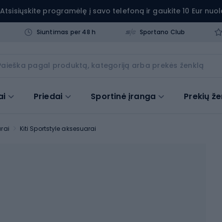
Atsisiųskite programėlę į savo telefoną ir gaukite 10 Eur nuol
Siuntimas per 48 h
Sportano Club
ai
Priedai
Sportinė įranga
Prekių že
arai
Kiti Sportstyle aksesuarai