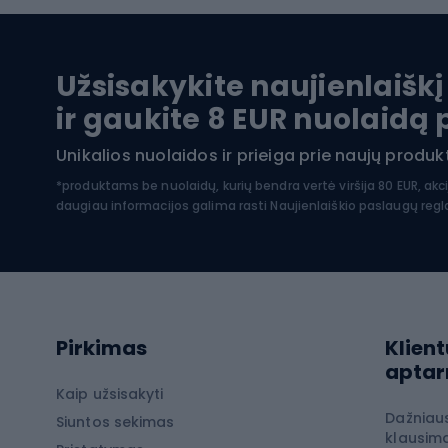
Baidarės
Kėdut
Pontonai
Dvira
Užsisakykite naujienlaiškį
SUP lentos
Dvirač
ir gaukite 8 EUR nuolaidą
Hidrokostiumai nardymui
Unikalios nuolaidos ir prieiga prie naujų prod
Dvir
Turistinė apranga
*produktams be nuolaidų, kurių bendra vertė viršija 80 EUR, akc
daugiau informacijos galima rasti
Naujienlaiškio paslaugų reg
Dvira
Striukės nuo lietaus
Dvirač
Softshell kelnės
Dvirač
Kelnės žygiams pėsčiomis
Softshell striukės
Laip
Pirkimas
Klient
Žygio šortai
apta
Neperpučiamos striukės
Laipio
Kaip užsisakyti
Dažniau
Žygio marškinėliai
Siuntos sekimas
Laipio
klausima