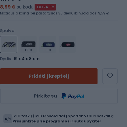
8,99 €
su kodu
EXTRA
Mažiausia kaina per pastarąsias 30 dienų iki nuolaidos:
9,59 €
Spalva
+3 €
-1 €
Dydis
19 x 4 x 8 cm
Pridėti į krepšelį
Kiekis
Pirkite su
Iki
11
taškų (iki 0 € nuolaida) į Sportano Club sąskaitą.
Prisijunkite prie programos ir sutaupykite!