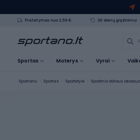
Pristatymas nuo 2,59 €
30 dienų grąžinimui
Sportas
Moterys
Vyrai
Vaik
Sportano
Sportas
Sportstyle
Sportinio stiliaus aksesu