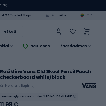
aidą!
>
4.76
Trusted Shops
Kontaktai
LT
ieškoti
nklai
Naujienos
Išpardavimas
Rašiklinė Vans Old Skool Pencil Pouch
checkerboard white/black
Nėra atsiliepimų
Akcijos sąlygos ir nuostatos "MID HOLIDAYS SALE"
11,99 €