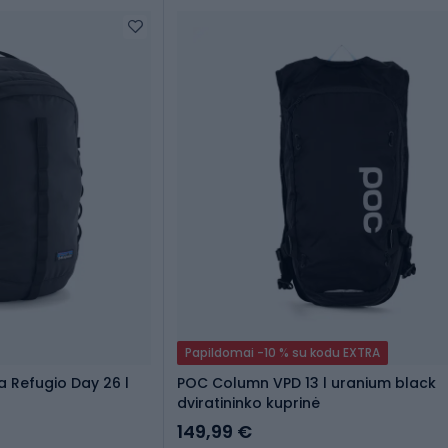
Papildomai -10 % su kodu EXTRA
a Refugio Day 26 l
POC Column VPD 13 l uranium black
dviratininko kuprinė
149,99 €