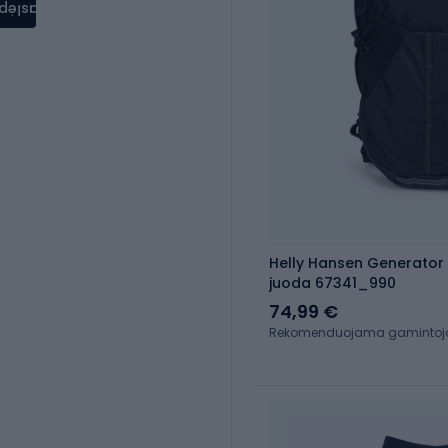
aslėpti
Helly Hansen Generator 2
juoda 67341_990
74,99 €
Rekomenduojama gamintojo 