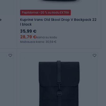
Papildomai -20 % su kodu EXTRA
e
Kuprinė Vans Old Skool Drop V Backpack 22
l black
35,99 €
28,79 €
kaina su kodu
Mažiausia kaina: 30,59 €