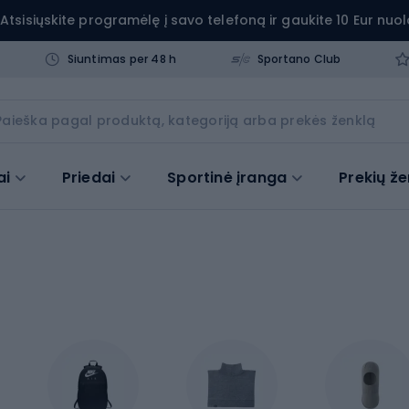
Atsisiųskite programėlę į savo telefoną ir gaukite 10 Eur nuol
Siuntimas per 48 h
Sportano Club
ai
Priedai
Sportinė įranga
Prekių že