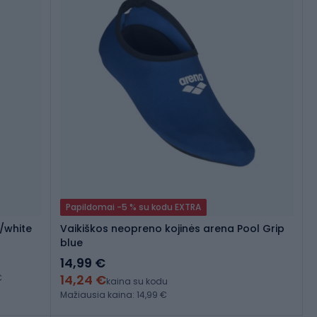
Papildomai -5 % su kodu EXTRA
k/white
Vaikiškos neopreno kojinės arena Pool Grip
blue
14,99 €
14,24 €
€
kaina su kodu
Mažiausia kaina: 14,99 €