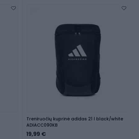
Treniruočių kuprinė adidas 21 l black/white
ADIACC090KB
19,99 €