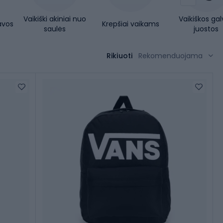
Vaikiški akiniai nuo
Vaikiškos ga
avos
Krepšiai vaikams
saulės
juostos
Rikiuoti
Rekomenduojama