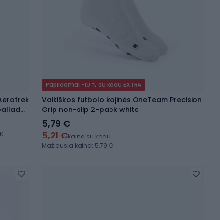
Papildomai -10 % su kodu EXTRA
Aerotrek
Vaikiškos futbolo kojinės OneTeam Precision
ballad
Grip non-slip 2-pack white
5,79 €
5,21 €
 €
kaina su kodu
Mažiausia kaina: 5,79 €