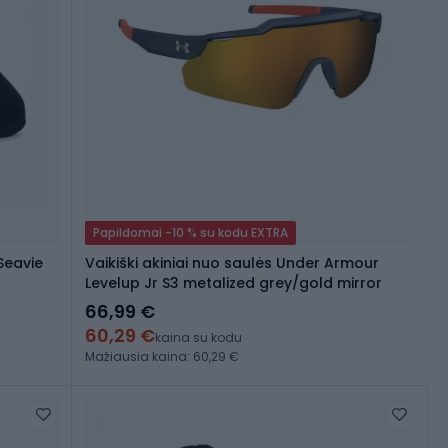
Papildomai -10 % su kodu EXTRA
Seavie
Vaikiški akiniai nuo saulės Under Armour
Levelup Jr S3 metalized grey/gold mirror
66,99 €
60,29 €
kaina su kodu
Mažiausia kaina: 60,29 €