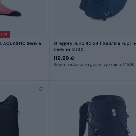
XTRA
ės AQUASTIC Seavie
Gregory Juno RC 24 l turistinė kuprin
mėlyna 141341
119,99 €
Rekomenduojama gamintojo kaina: 149,99