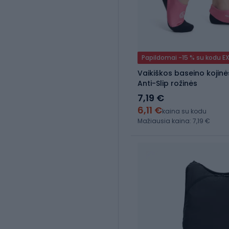
Papildomai -15 % su kodu E
Vaikiškos baseino kojin
Anti-Slip rožinės
7,19 €
6,11 €
kaina su kodu
Mažiausia kaina: 7,19 €