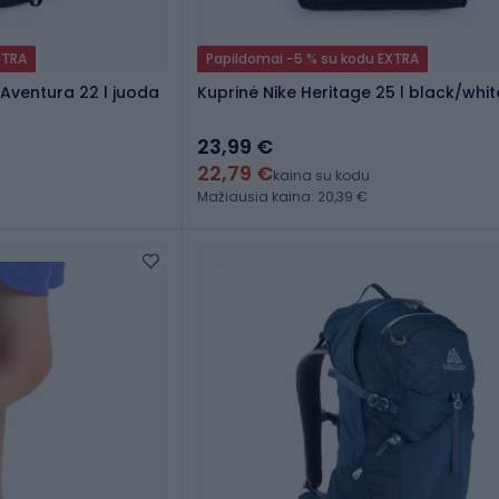
XTRA
Papildomai -5 % su kodu EXTRA
 Aventura 22 l juoda
Kuprinė Nike Heritage 25 l black/whit
23,99 €
22,79 €
kaina su kodu
Mažiausia kaina: 20,39 €