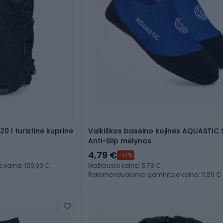
0 l turistinė kuprinė
Vaikiškos baseino kojinės AQUASTIC 
Anti-Slip mėlynos
4,79 €
-17%
kaina: 109,99 €
Mažiausia kaina: 5,79 €
Rekomenduojama gamintojo kaina: 11,99 €