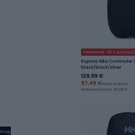
Papildomai -25 % su kodu 
Kuprinė Nike Commuter El
black/black/silver
129,99 €
97,49 €
kaina su kodu
Mažiausia kaina: 90,99 €
filtrus