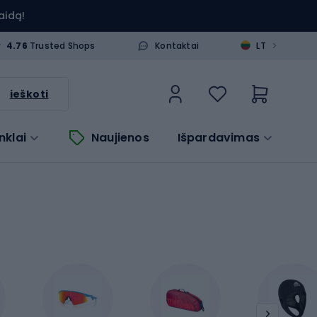
aidą!
>
4.76
Trusted Shops
Kontaktai
LT
ieškoti
nklai
Naujienos
Išpardavimas