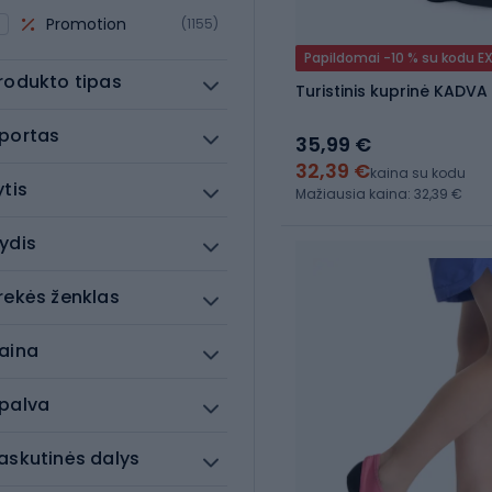
Promotion
(1155)
Papildomai -10 % su kodu E
rodukto tipas
Turistinis kuprinė KADVA
portas
35,99 €
32,39 €
kaina su kodu
ytis
Mažiausia kaina: 32,39 €
ydis
rekės ženklas
aina
palva
askutinės dalys