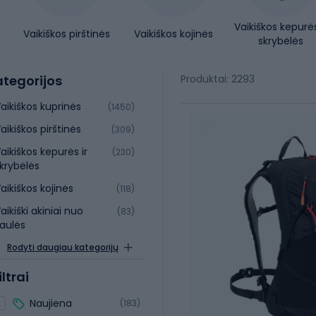
Vaikiškos kepurės
Vaikiškos pirštinės
Vaikiškos kojinės
skrybėlės
tegorijos
Produktai: 2293
aikiškos kuprinės
(1450)
aikiškos pirštinės
(309)
aikiškos kepurės ir
(230)
krybėlės
aikiškos kojinės
(118)
aikiški akiniai nuo
(83)
aulės
Rodyti daugiau kategorijų
iltrai
Naujiena
(183)