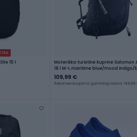
EXTRA
ite 15 l
Moteriška turistinė kuprinė Salomon 
18 l M-L maritime blue/mood indigo/
blue
109,99 €
Rekomenduojama gamintojo kaina: 149,99