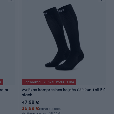
A
Papildomai -25 % su kodu EXTRA
color
Vyriškos kompresinės kojinės CEP Run Tall 5.0
black
47,99 €
35,99 €
kaina su kodu
Mažiausia kaina: 35,99 €