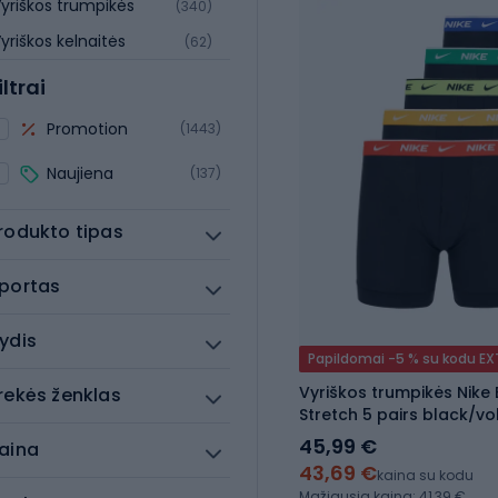
yriškos trumpikės
(340)
yriškos kelnaitės
(62)
iltrai
Promotion
(1443)
Naujiena
(137)
rodukto tipas
portas
ydis
Papildomai -5 % su kodu E
Vyriškos trumpikės Nike 
rekės ženklas
Stretch 5 pairs black/v
royal/sm green/un gold
45,99 €
aina
43,69 €
kaina su kodu
Mažiausia kaina: 41,39 €