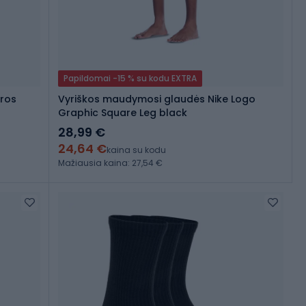
Papildomai -15 % su kodu EXTRA
oros
Vyriškos maudymosi glaudės Nike Logo
Graphic Square Leg black
28,99 €
24,64 €
kaina su kodu
Mažiausia kaina: 27,54 €