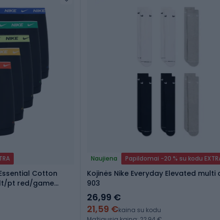
XTRA
Naujiena
Papildomai -20 % su kodu EXTR
Essential Cotton
Kojinės Nike Everyday Elevated multi 
olt/pt red/game
903
 wb
26,99 €
21,59 €
kaina su kodu
Mažiausia kaina: 22,94 €