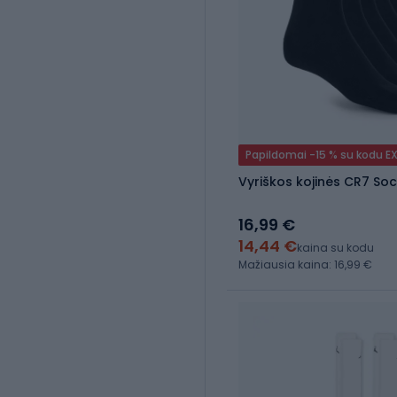
Papildomai -15 % su kodu E
Vyriškos kojinės CR7 So
16,99 €
14,44 €
kaina su kodu
Mažiausia kaina: 16,99 €