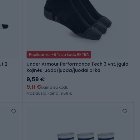
Papildomai -5 % su kodu EXTRA
ut 2
Under Armour Performance Tech 3 vnt. įgula
kojinės juoda/juoda/juodai pilka
9,59 €
9,11 €
kaina su kodu
Mažiausia kaina: 9,59 €