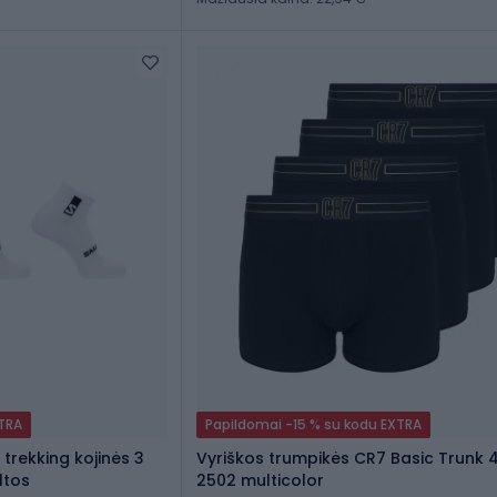
XTRA
Papildomai -15 % su kodu EXTRA
trekking kojinės 3
Vyriškos trumpikės CR7 Basic Trunk 
ltos
2502 multicolor