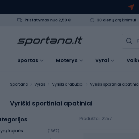
Pristatymas nuo 2,59 €
30 dienų grąžinimui
Sportas
Moterys
Vyrai
Vaik
Sportano
Vyras
Vyriški drabužiai
Vyriški sportiniai apatinia
Vyriški sportiniai apatiniai
tegorijos
Produktai: 2257
yrų kojinės
(1667)