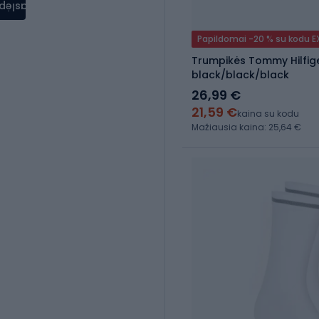
aslėpti
Papildomai -20 % su kodu 
Trumpikės Tommy Hilfige
black/black/black
26,99 €
21,59 €
kaina su kodu
Mažiausia kaina: 25,64 €