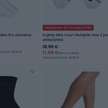
Papildomai -10 % su kodu EXTRA
ible Pro atšvaitas
Kojinės Nike Court Multiplier Max 2 p
white/white
18,99 €
17,09 €
kaina: 16,99 €
kaina su kodu
Mažiausia kaina: 18,99 €