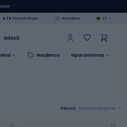
aidą!
>
4.76
Trusted Shops
Kontaktai
LT
ieškoti
nklai
Naujienos
Išpardavimas
Rikiuoti
Rekomenduojama