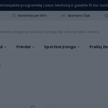
Atsisiųskite programėlę į savo telefoną ir gaukite 10 Eur nuol
Siuntimas per 48 h
Sportano Club
ai
Priedai
Sportinė įranga
Prekių že
i