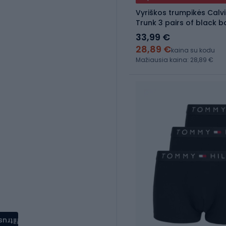
Vyriškos trumpikės Calv
Trunk 3 pairs of black 
driftwood
33,99 €
28,89 €
kaina su kodu
Mažiausia kaina: 28,89 €
filtrus