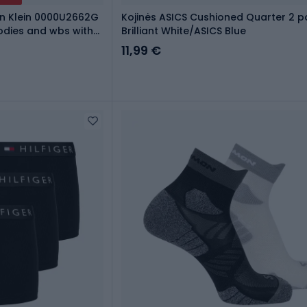
in Klein 0000U2662G
Kojinės ASICS Cushioned Quarter 2 p
bodies and wbs with
Brilliant White/ASICS Blue
11,99 €