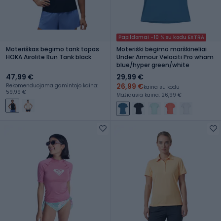
Papildomai -10 % su kodu EXTRA
Moteriškas bėgimo tank topas
Moteriški bėgimo marškinėliai
HOKA Airolite Run Tank black
Under Armour Velociti Pro wham
blue/hyper green/white
47,99 €
29,99 €
26,99 €
Rekomenduojama gamintojo kaina:
kaina su kodu
59,99 €
Mažiausia kaina: 26,99 €