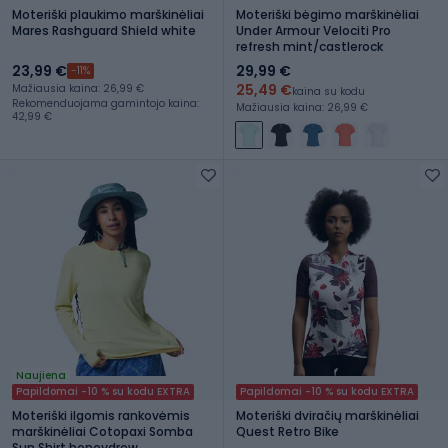
Moteriški plaukimo marškinėliai
Moteriški bėgimo marškinėliai
Mares Rashguard Shield white
Under Armour Velociti Pro
refresh mint/castlerock
23,99 €
29,99 €
-11%
25,49 €
Mažiausia kaina: 26,99 €
kaina su kodu
Rekomenduojama gamintojo kaina:
Mažiausia kaina: 26,99 €
42,99 €
Naujiena
Papildomai -10 % su kodu EXTRA
Papildomai -10 % su kodu EXTRA
Moteriški ilgomis rankovėmis
Moteriški dviračių marškinėliai
marškinėliai Cotopaxi Somba
Quest Retro Bike
Sun Shirt honeydrew