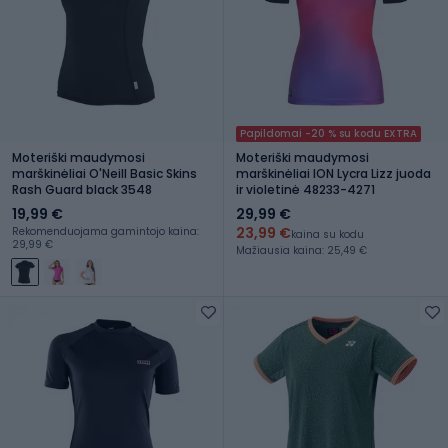
Papildomai -20 % su kodu EXTRA
Moteriški maudymosi
Moteriški maudymosi
marškinėliai O'Neill Basic Skins
marškinėliai ION Lycra Lizz juoda
Rash Guard black 3548
ir violetinė 48233-4271
19,99 €
29,99 €
23,99 €
Rekomenduojama gamintojo kaina:
kaina su kodu
29,99 €
Mažiausia kaina: 25,49 €