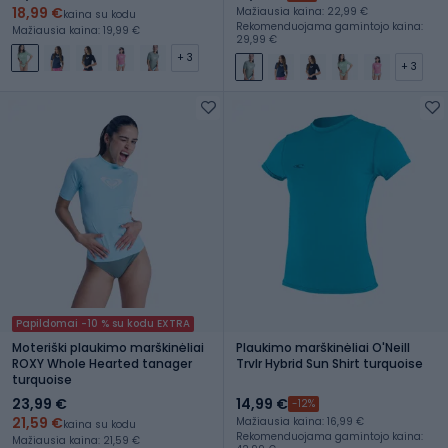
18,99 €
Mažiausia kaina: 22,99 €
kaina su kodu
Rekomenduojama gamintojo kaina:
Mažiausia kaina: 19,99 €
29,99 €
+ 3
+ 3
Papildomai -10 % su kodu EXTRA
Moteriški plaukimo marškinėliai
Plaukimo marškinėliai O'Neill
ROXY Whole Hearted tanager
Trvlr Hybrid Sun Shirt turquoise
turquoise
23,99 €
14,99 €
-12%
21,59 €
Mažiausia kaina: 16,99 €
kaina su kodu
Rekomenduojama gamintojo kaina:
Mažiausia kaina: 21,59 €