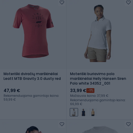
Moteriški dviračių marškinėliai
Moteriški buriavimo polo
Leatt MTB Gravity 3.0 dusty red
marškinėliai Helly Hansen Siren
Polo white 34352_001
47,99 €
33,99 €
-11%
Rekomenduojama gamintojo kaina:
Mažiausia kaina: 37,99 €
59,99 €
Rekomenduojama gamintojo kaina:
66,99 €