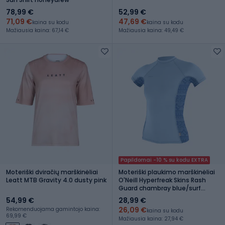
78,99 €
52,99 €
71,09 €
47,69 €
kaina su kodu
kaina su kodu
Mažiausia kaina: 67,14 €
Mažiausia kaina: 49,49 €
Papildomai -10 % su kodu EXTRA
Moteriški dviračių marškinėliai
Moteriški plaukimo marškinėliai
Leatt MTB Gravity 4.0 dusty pink
O'Neill Hyperfreak Skins Rash
Guard chambray blue/surf
abstract
54,99 €
28,99 €
26,09 €
Rekomenduojama gamintojo kaina:
kaina su kodu
69,99 €
Mažiausia kaina: 27,94 €