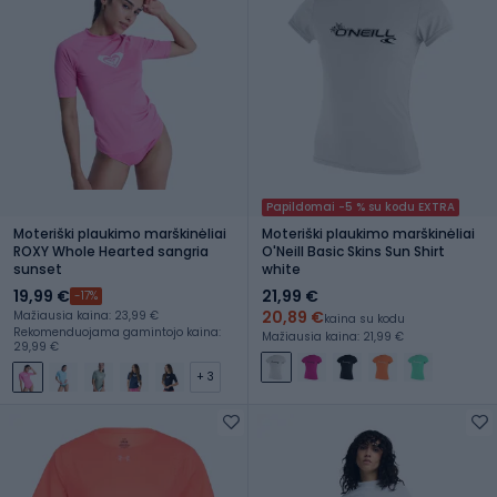
Papildomai -5 % su kodu EXTRA
Moteriški plaukimo marškinėliai
Moteriški plaukimo marškinėliai
ROXY Whole Hearted sangria
O'Neill Basic Skins Sun Shirt
sunset
white
19,99 €
21,99 €
-17%
20,89 €
Mažiausia kaina: 23,99 €
kaina su kodu
Rekomenduojama gamintojo kaina:
Mažiausia kaina: 21,99 €
29,99 €
+ 3