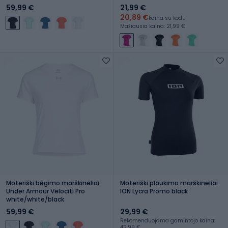
59,99 €
21,99 €
20,89 €
kaina su kodu
Mažiausia kaina: 21,99 €
Moteriški bėgimo marškinėliai
Moteriški plaukimo marškinėliai
Under Armour Velociti Pro
ION Lycra Promo black
white/white/black
59,99 €
29,99 €
Rekomenduojama gamintojo kaina:
42,99 €