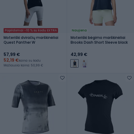
Papildomai -10 % su kodu EXTRA
Naujiena
Moteriški dviračių marškinėliai
Moteriški bėgimo marškinėliai
Quest Panther W
Brooks Dash Short Sleeve black
57,99 €
42,99 €
52,19 €
kaina su kodu
Mažiausia kaina: 50,99 €