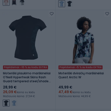
Papildomai -10 % su kodu EXTRA
Papildomai -5 % su kodu EXTRA
Moteriški plaukimo marškinėliai
Moteriški dviračių marškinėliai
O'Neill Hyperfreak Skins Rash
Quest Arctic W
Guard tempered steel/shaded
island sky
28,99 €
49,99 €
26,09 €
47,49 €
kaina su kodu
kaina su kodu
Mažiausia kaina: 27,94 €
Mažiausia kaina: 44,99 €