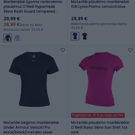
Marškinėliai ilgomis rankovėmis
Moteriški plaukimo marškinėliai
plaukimui O'Neill Hyperfreak
ION Lycra Promo concord blue
Skins Rash Guard tempered
steel/shaded island sky
29,99 €
29,99 €
26,99 €
Rekomenduojama gamintojo kaina:
kaina su kodu
42,99 €
Mažiausia kaina: 29,99 €
Papildomai -5 % su kodu EXTRA
Moteriški bėgimo marškinėliai
Moteriški plaukimo marškinėliai
Under Armour Velociti Pro
O'Neill Basic Skins Sun Shirt fox
black/black/metallic silver
pink