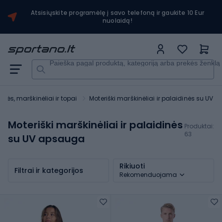
Atsisiųskite programėlę į savo telefoną ir gaukite 10 Eur
nuolaidą!
Paieška pagal produktą, kategoriją arba prekės ženklą
inės, marškinėliai ir topai
Moteriški marškinėliai ir palaidinės su UV
Moteriški marškinėliai ir palaidinės
Produktai:
63
su UV apsauga
Rikiuoti
Filtrai ir kategorijos
Rekomenduojama