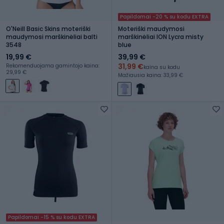
Papildomai -20 % su kodu EXTRA
O'Neill Basic Skins moteriški
Moteriški maudymosi
maudymosi marškinėliai balti
marškinėliai ION Lycra misty
3548
blue
19,99 €
39,99 €
31,99 €
Rekomenduojama gamintojo kaina:
kaina su kodu
29,99 €
Mažiausia kaina: 33,99 €
Papildomai -15 % su kodu EXTRA