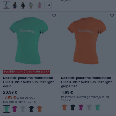
42,99 €
+ 3
Papildomai -10 % su kodu EXTRA
Moteriški plaukimo marškinėliai
Moteriški plaukimo marškinėliai
O'Neill Basic Skins Sun Shirt light
O'Neill Basic Skins Sun Shirt light
aqua
grapefruit
20,99 €
11,99 €
18,89 €
Rekomenduojama gamintojo kaina:
kaina su kodu
33,99 €
Mažiausia kaina: 19,94 €