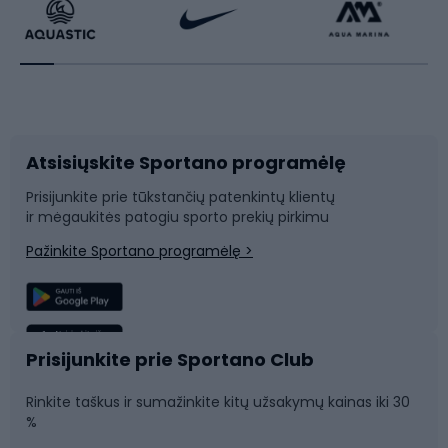
audiniai, tokie kaip poliesteris, nailonas ar elastanas,
Dviratininkų apranga
Rakečių sportas
paprastai užtikrina geresnę apsaugą nuo UV spindulių nei
natūralūs audiniai, pavyzdžiui, medvilnė. Taip pat
turėtumėte ieškoti medžiagų, specialiai sukurtų UV
Dviračių priedai
Dviračių batai
spinduliams atspindėti. Konstrukcija ir spalva: tankesnė
audinio konstrukcija gali užtikrinti geresnę apsaugą nuo
UV spindulių. Tamsesnės spalvos paprastai sugeria
Atsisiųskite Sportano programėlę
Dviračių dalys
Rogutės ir čiuožynės
daugiau UV spindulių, todėl geriau apsaugo nei šviesios
Prisijunkite prie tūkstančių patenkintų klientų
spalvos. Tačiau kai kurios šviesios spalvos taip pat gali
ir mėgaukitės patogiu sporto prekių pirkimu
Laipiojimas
Snieglenčių sportas
būti veiksmingos, jei pagamintos iš tinkamų medžiagų.
Pažinkite Sportano programėlę >
Sukirpimas ir stilius: svarbu ne tik apsaugoti nuo UV
spindulių, bet ir tai, kad drabužiai būtų patogūs ir
Žvejyba
Plaukimas
nevaržytų judesių, ypač fizinio aktyvumo metu. Ieškokite
gerai prigludusių, bet ne per daug aptemptų, tinkamo
ilgio ir dengiančių marškinėlių ir marškinėlių. Papildomos
Sportinė medicina
Komandinis sportas
Prisijunkite prie Sportano Club
funkcijos: atkreipkite dėmesį į papildomas funkcijas,
pavyzdžiui, vėdinimo skydelius, kišenes ar šviesą
Rinkite taškus ir sumažinkite kitų užsakymų kainas iki 30
Sporto salė ir fitnesas
atspindinčius elementus, kurie gali būti naudingi užsiimant
%
veikla lauke. Atsižvelgdami į šiuos kriterijus, galite rasti