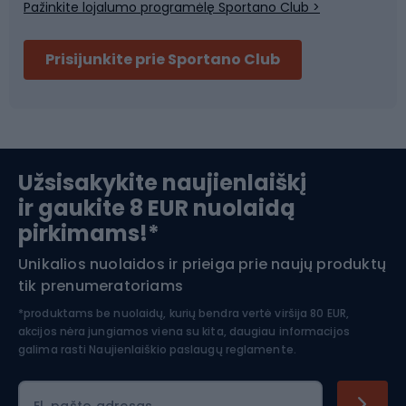
Pažinkite lojalumo programėlę Sportano Club >
puikius marškinėlius ir marškinėlius su apsauga nuo UV
Dviračių šalmai
spindulių, kurie ne tik apsaugos jūsų odą, bet ir užtikrins
Prisijunkite prie Sportano Club
komfortą bei palaikymą įvairios fizinės veiklos
metu.Geriausių marškinėlių ir marškinėlių su apsauga nuo
Ski touring
UV spindulių moterims apžvalga Rinkoje siūlomas platus
marškinėlių ir marškinėlių su apsauga nuo UV spindulių
Slidinėjimas
asortimentas, atitinkantis įvairius aktyvių moterų
poreikius. Renkantis geriausius verta atsižvelgti ne tik į
Užsisakykite naujienlaiškį
apsaugos nuo UV spindulių laipsnį, bet ir į stilių,
ir gaukite 8 EUR nuolaidą
Apranga žiemos sportui
funkcionalumą bei patogumą. Marškinėliai ilgomis
pirkimams!*
rankovėmis: idealiai tinka ilgiems žygiams ar važiavimui
dviračiu, jie maksimaliai dengia ir apsaugo nuo saulės.
Unikalios nuolaidos ir prieiga prie naujų produktų
Šiaurietiškas ėjimas
Tokie prekių ženklai kaip "Columbia" ir "The North Face"
tik prenumeratoriams
siūlo marškinėlius ilgomis rankovėmis, kuriuose suderinta
*produktams be nuolaidų, kurių bendra vertė viršija 80 EUR,
aukšta UPF vertė ir kvėpuojančios medžiagos,
akcijos nėra jungiamos viena su kita, daugiau informacijos
užtikrinančios apsaugą ir komfortą. Bėgimo marškinėliai:
galima rasti
Naujienlaiškio paslaugų reglamente.
šie marškinėliai, specialiai sukurti bėgimui, dažnai yra
lengvi, pralaidūs orui ir greitai džiūstantys. Tokie prekių
El. pašto adresas