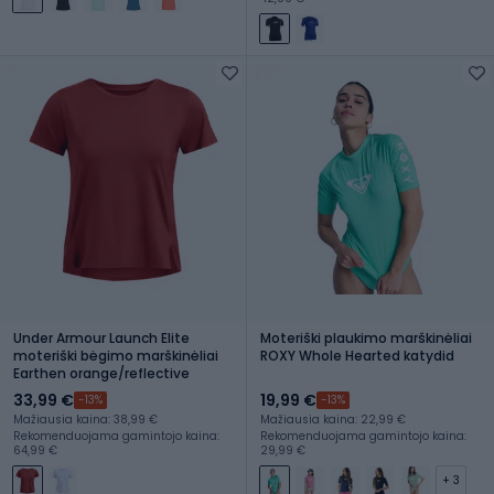
Under Armour Launch Elite
Moteriški plaukimo marškinėliai
moteriški bėgimo marškinėliai
ROXY Whole Hearted katydid
Earthen orange/reflective
33,99 €
19,99 €
-13%
-13%
Mažiausia kaina: 38,99 €
Mažiausia kaina: 22,99 €
Rekomenduojama gamintojo kaina:
Rekomenduojama gamintojo kaina:
64,99 €
29,99 €
+ 3