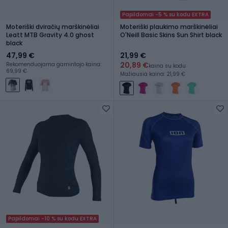
Papildomai -5 % su kodu EXTRA
Moteriški dviračių marškinėliai
Moteriški plaukimo marškinėliai
Leatt MTB Gravity 4.0 ghost
O'Neill Basic Skins Sun Shirt black
black
47,99 €
21,99 €
20,89 €
Rekomenduojama gamintojo kaina:
kaina su kodu
69,99 €
Mažiausia kaina: 21,99 €
Papildomai -10 % su kodu EXTRA