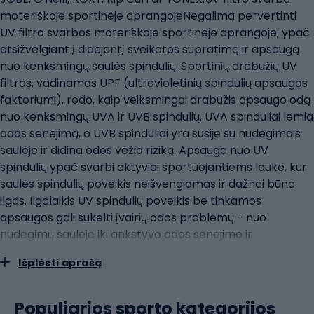
moteriškoje sportinėje aprangojeNegalima pervertinti
UV filtro svarbos moteriškoje sportinėje aprangoje, ypač
atsižvelgiant į didėjantį sveikatos supratimą ir apsaugą
nuo kenksmingų saulės spindulių. Sportinių drabužių UV
filtras, vadinamas UPF (ultravioletinių spindulių apsaugos
faktoriumi), rodo, kaip veiksmingai drabužis apsaugo odą
nuo kenksmingų UVA ir UVB spindulių. UVA spinduliai lemia
odos senėjimą, o UVB spinduliai yra susiję su nudegimais
saulėje ir didina odos vėžio riziką. Apsauga nuo UV
spindulių ypač svarbi aktyviai sportuojantiems lauke, kur
saulės spindulių poveikis neišvengiamas ir dažnai būna
ilgas. Ilgalaikis UV spindulių poveikis be tinkamos
apsaugos gali sukelti įvairių odos problemų - nuo
nudegimų saulėje iki ankstyvo odos senėjimo ir
padidėjusios odos vėžio rizikos. UV spindulius filtruojančių
Išplėsti aprašą
audinių technologija yra svarbus moteriškų sportinių
drabužių gamybos elementas. Tokie audiniai skirti
atspindėti arba sugerti UV spindulius, kad jie kuo mažiau
Populiarios sporto kategorijos