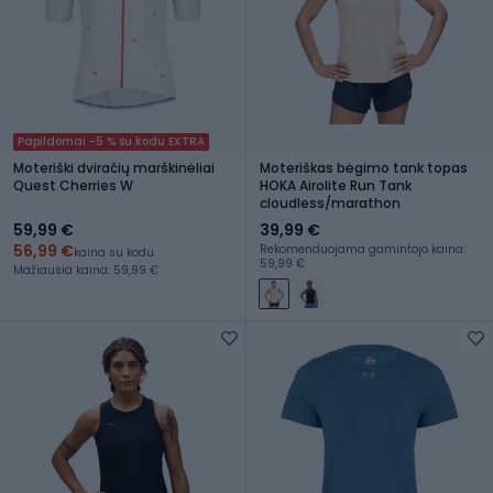
Papildomai -5 % su kodu EXTRA
Moteriški dviračių marškinėliai
Moteriškas bėgimo tank topas
Quest Cherries W
HOKA Airolite Run Tank
cloudless/marathon
59,99 €
39,99 €
56,99 €
Rekomenduojama gamintojo kaina:
kaina su kodu
59,99 €
Mažiausia kaina: 59,99 €