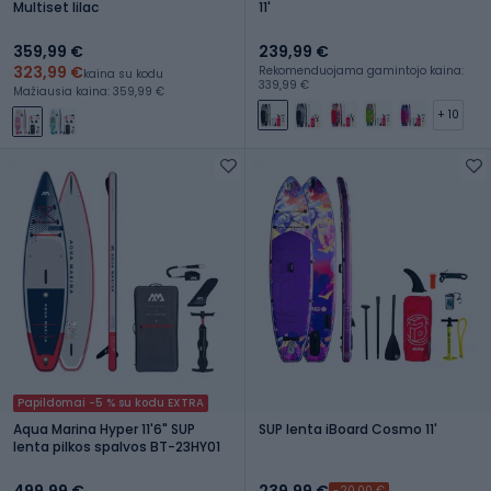
Multiset lilac
11'
359,99 €
239,99 €
323,99 €
Rekomenduojama gamintojo kaina:
kaina su kodu
339,99 €
Mažiausia kaina: 359,99 €
+ 10
Papildomai -5 % su kodu EXTRA
Aqua Marina Hyper 11'6" SUP
SUP lenta iBoard Cosmo 11'
lenta pilkos spalvos BT-23HY01
499,99 €
239,99 €
-20,00 €