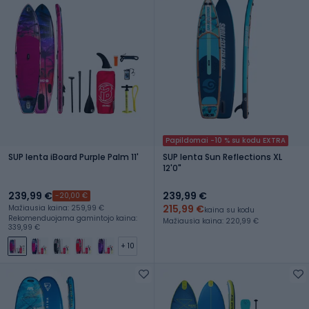
Papildomai -10 % su kodu EXTRA
SUP lenta iBoard Purple Palm 11'
SUP lenta Sun Reflections XL
12'0"
239,99 €
239,99 €
-20,00 €
215,99 €
Mažiausia kaina: 259,99 €
kaina su kodu
Rekomenduojama gamintojo kaina:
Mažiausia kaina: 220,99 €
339,99 €
+ 10