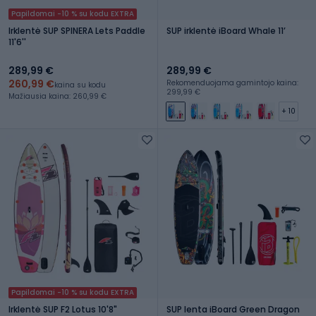
Papildomai -10 % su kodu EXTRA
Irklentė SUP SPINERA Lets Paddle
SUP irklentė iBoard Whale 11ʼ
11'6''
289,99 €
289,99 €
260,99 €
Rekomenduojama gamintojo kaina:
kaina su kodu
299,99 €
Mažiausia kaina: 260,99 €
+ 10
Papildomai -10 % su kodu EXTRA
Irklentė SUP F2 Lotus 10'8"
SUP lenta iBoard Green Dragon