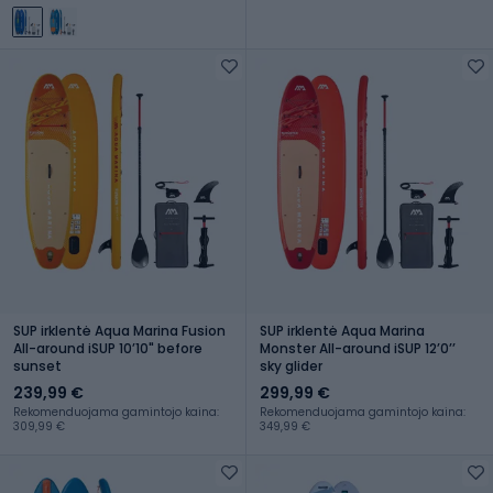
SUP irklentė Aqua Marina Fusion
SUP irklentė Aqua Marina
All-around iSUP 10ʼ10" before
Monster All-around iSUP 12ʼ0ʼʼ
sunset
sky glider
239,99 €
299,99 €
Rekomenduojama gamintojo kaina:
Rekomenduojama gamintojo kaina:
309,99 €
349,99 €