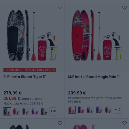
Papildomai -10 % su kodu EXTRA
SUP lenta iBoard Tiger 11'
SUP lenta iBoard Magic Ride 11'
279,99 €
239,99 €
251,99 €
Rekomenduojama gamintojo kaina:
kaina su kodu
339,99 €
Mažiausia kaina: 259,99 €
+ 10
+ 10