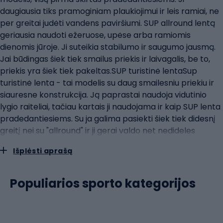
daugiausia tiks pramoginiam plaukiojimui ir leis ramiai, ne
per greitai judėti vandens paviršiumi. SUP allround lentą
geriausia naudoti ežeruose, upėse arba ramiomis
dienomis jūroje. Ji suteikia stabilumo ir saugumo jausmą.
Jai būdingas šiek tiek smailus priekis ir laivagalis, be to,
priekis yra šiek tiek pakeltas.SUP turistinė lentaSup
turistinė lenta - tai modelis su daug smailesniu priekiu ir
siauresne konstrukcija. Ją paprastai naudoja vidutinio
lygio raiteliai, tačiau kartais ji naudojama ir kaip SUP lenta
pradedantiesiems. Su ja galima pasiekti šiek tiek didesnį
greitį nei su "allround" ir ji gerai valdo net nedideles
bangas. Ant SUP turistinių lentų telpa nemažai
Išplėsti aprašą
bagažo.SUP lenktyninė lenta SUP lenktyninė lenta SUP
lenktyninė lenta yra ilgiausia, ploniausia ir smailiausia iš
visų. Ji sukurta patyrusiems naudotojams ir
Populiarios sporto kategorijos
profesionalams. Ji mažiausiai stabili, tačiau leidžia
išvystyti didelį greitį ir laimėti lenktynes. Ji reikalauja daug
patirties ir labai intensyviai treniruoja visą kūną.SUP