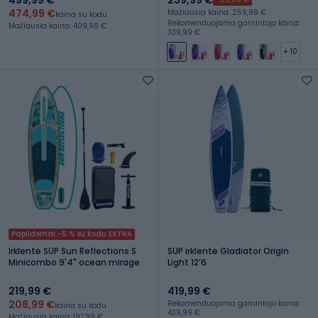
474,99 €
Mažiausia kaina: 259,99 €
kaina su kodu
Rekomenduojama gamintojo kaina:
Mažiausia kaina: 409,99 €
339,99 €
+ 10
Papildomai -5 % su kodu EXTRA
Irklentė SUP Sun Reflections S
SUP irklentė Gladiator Origin
Minicombo 9'4" ocean mirage
Light 12ʼ6
219,99 €
419,99 €
208,99 €
Rekomenduojama gamintojo kaina:
kaina su kodu
439,99 €
Mažiausia kaina: 197,99 €