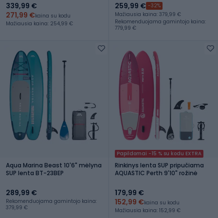
339,99 €
259,99 €
-32%
271,99 €
Mažiausia kaina: 379,99 €
kaina su kodu
Rekomenduojama gamintojo kaina:
Mažiausia kaina: 254,99 €
779,99 €
Papildomai -15 % su kodu EXTRA
Aqua Marina Beast 10'6" mėlyna
Rinkinys lenta SUP pripučiama
SUP lenta BT-23BEP
AQUASTIC Perth 9'10" rožinė
289,99 €
179,99 €
152,99 €
Rekomenduojama gamintojo kaina:
kaina su kodu
379,99 €
Mažiausia kaina: 152,99 €