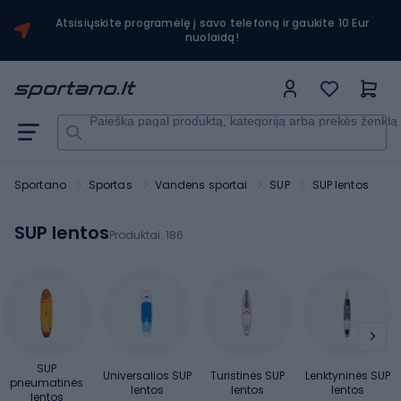
Atsisiųskite programėlę į savo telefoną ir gaukite 10 Eur
nuolaidą!
Paieška pagal produktą, kategoriją arba prekės ženklą
Sportano
Sportas
Vandens sportai
SUP
SUP lentos
SUP lentos
Produktai:
186
SUP
Universalios SUP
Turistinės SUP
Lenktyninės SUP
pneumatinės
lentos
lentos
lentos
lentos