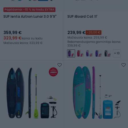
Papildomai -10 % su kodu EXTRA
SUP lenta Aztron Lunar 3.0 9'9"
SUP iBoard Cat 11'
359,99 €
239,99 €
-20,00 €
323,99 €
Mažiausia kaina: 259,99 €
kaina su kodu
Rekomenduojama gamintojo kaina:
Mažiausia kaina: 323,99 €
339,99 €
+ 10