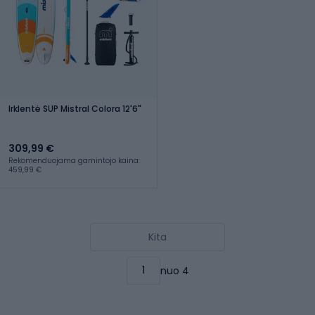
Irklentė SUP Mistral Colora 12'6"
309,99 €
Rekomenduojama gamintojo kaina:
459,99 €
Kita
nuo 4