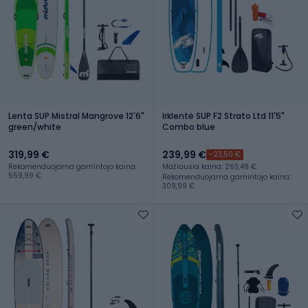
Lenta SUP Mistral Mangrove 12'6"
Irklentė SUP F2 Strato Ltd 11'5"
green/white
Combo blue
319,99 €
239,99 €
-23,50 €
Rekomenduojama gamintojo kaina:
Mažiausia kaina: 263,49 €
559,99 €
Rekomenduojama gamintojo kaina:
309,99 €