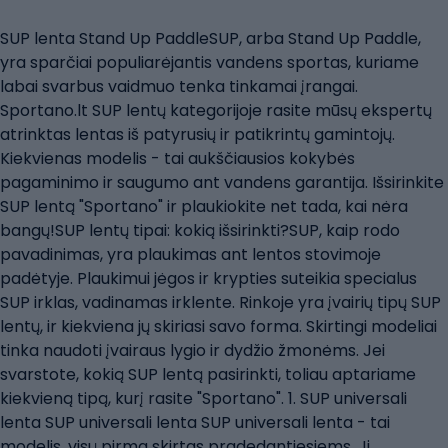
SUP lenta Stand Up PaddleSUP, arba Stand Up Paddle,
yra sparčiai populiarėjantis vandens sportas, kuriame
labai svarbus vaidmuo tenka tinkamai įrangai.
Sportano.lt SUP lentų kategorijoje rasite mūsų ekspertų
atrinktas lentas iš patyrusių ir patikrintų gamintojų.
Kiekvienas modelis - tai aukščiausios kokybės
pagaminimo ir saugumo ant vandens garantija. Išsirinkite
SUP lentą "Sportano" ir plaukiokite net tada, kai nėra
bangų!SUP lentų tipai: kokią išsirinkti?SUP, kaip rodo
pavadinimas, yra plaukimas ant lentos stovimoje
padėtyje. Plaukimui jėgos ir krypties suteikia specialus
SUP irklas, vadinamas irklente. Rinkoje yra įvairių tipų SUP
lentų, ir kiekviena jų skiriasi savo forma. Skirtingi modeliai
tinka naudoti įvairaus lygio ir dydžio žmonėms. Jei
svarstote, kokią SUP lentą pasirinkti, toliau aptariame
kiekvieną tipą, kurį rasite "Sportano". 1. SUP universali
lenta SUP universali lenta SUP universali lenta - tai
modelis, visų pirma skirtas pradedantiesiems. Ji