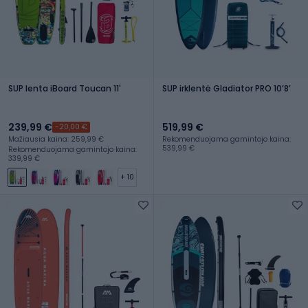
SUP lenta iBoard Toucan 11'
SUP irklentė Gladiator PRO 10ʼ8ʼ
239,99 €
519,99 €
-20,00 €
Mažiausia kaina: 259,99 €
Rekomenduojama gamintojo kaina:
539,99 €
Rekomenduojama gamintojo kaina:
339,99 €
+ 10