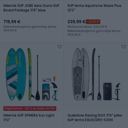
Irklentė SUP JOBE Aero Duna SUP
SUP lenta Aquatone Wave Plus
Board Package 11'6" blue
12'0"
719,99 €
239,99 €
-21,00 €
Rekomenduojama gamintojo kaina:
Mažiausia kaina: 260,99 €
939,99 €
Rekomenduojama gamintojo kaina:
409,99 €
Papildomai -20 % su kodu EXTRA
Irklentė SUP SPINERA Sun Light
Quiksilver Racing Drift 11'6" pilka
11'0"
SUP lenta EGLIS22R11-SZHH