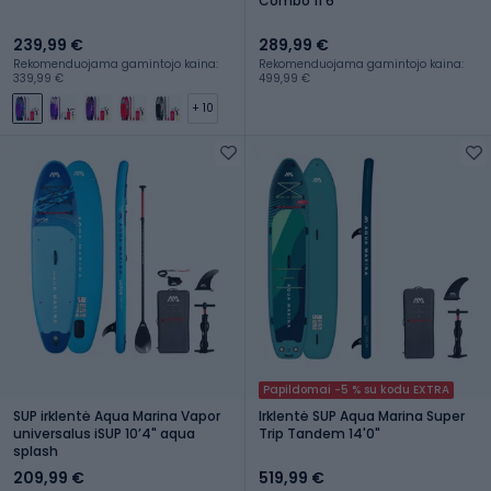
Combo 11'6''
239,99 €
289,99 €
Rekomenduojama gamintojo kaina:
Rekomenduojama gamintojo kaina:
339,99 €
499,99 €
+ 10
Papildomai -5 % su kodu EXTRA
SUP irklentė Aqua Marina Vapor
Irklentė SUP Aqua Marina Super
universalus iSUP 10ʼ4" aqua
Trip Tandem 14'0"
splash
209,99 €
519,99 €