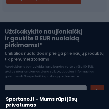
Ski touring
Slidinėjimas
Užsisakykite naujienlaiškį
ir gaukite 8 EUR nuolaidą
Apranga žiemos sportui
pirkimams!*
Unikalios nuolaidos ir prieiga prie naujų produktų
Šiaurietiškas ėjimas
tik prenumeratoriams
*produktams be nuolaidų, kurių bendra vertė viršija 80 EUR,
akcijos nėra jungiamos viena su kita, daugiau informacijos
galima rasti
Naujienlaiškio paslaugų reglamente.
El. pašto adresas
Sportano.lt - Mums rūpi jūsų
privatumas