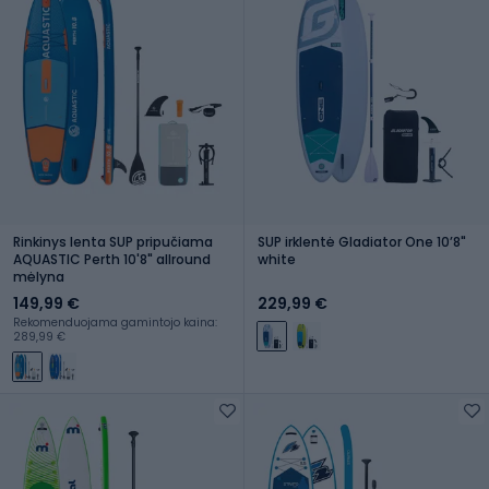
Rinkinys lenta SUP pripučiama
SUP irklentė Gladiator One 10ʼ8"
AQUASTIC Perth 10'8" allround
white
mėlyna
149,99 €
229,99 €
Rekomenduojama gamintojo kaina:
289,99 €