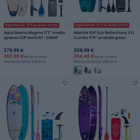
Papildomai -5 % su kodu EXTRA
Papildomai -5 % su kodu EXTRA
Aqua Marina Magma 11'2" smėlio
Irklentė SUP Sun Reflections XXL
spalvos SUP lenta BT-23MAP
Combo 11'6" emerald green
379,99 €
309,99 €
360,99 €
294,49 €
kaina su kodu
kaina su kodu
Mažiausia kaina: 319,99 €
Mažiausia kaina: 289,99 €