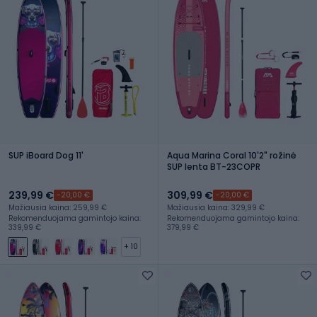
SUP iBoard Dog 11'
Aqua Marina Coral 10'2" rožinė
SUP lenta BT-23COPR
239,99 €
309,99 €
-20,00 €
-20,00 €
Mažiausia kaina: 259,99 €
Mažiausia kaina: 329,99 €
Rekomenduojama gamintojo kaina:
Rekomenduojama gamintojo kaina:
339,99 €
379,99 €
+ 10