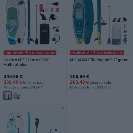
Papildomai -5 % su kodu EXTRA
Papildomai -15 % su kodu EXTRA
Irklentė SUP F2 Lotus 10'8"
SUP AQUASTIC Raglan 11'2" green
Multiset blue
349,99 €
309,99 €
332,49 €
263,49 €
kaina su kodu
kaina su kodu
Mažiausia kaina: 341,99 €
Mažiausia kaina: 263,49 €