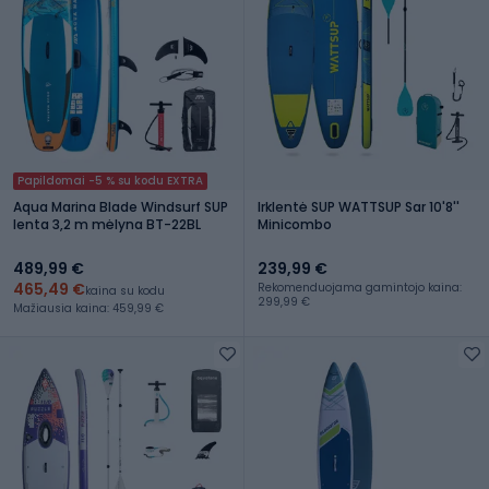
Papildomai -5 % su kodu EXTRA
Aqua Marina Blade Windsurf SUP
Irklentė SUP WATTSUP Sar 10'8''
lenta 3,2 m mėlyna BT-22BL
Minicombo
489,99 €
239,99 €
465,49 €
Rekomenduojama gamintojo kaina:
kaina su kodu
299,99 €
Mažiausia kaina: 459,99 €