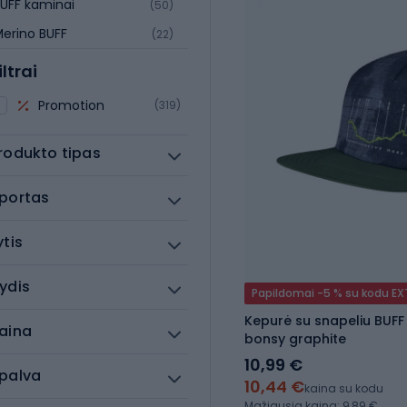
UFF kaminai
(50)
erino BUFF
(22)
iltrai
Promotion
(319)
rodukto tipas
portas
ytis
ydis
Papildomai -5 % su kodu E
Kepurė su snapeliu BUFF
aina
bonsy graphite
10,99 €
palva
10,44 €
kaina su kodu
Mažiausia kaina: 9,89 €