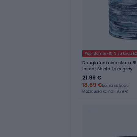
Papildomai -15 % su kodu E
Daugiafunkcinė skara B
Insect Shield Lazs grey
21,99 €
18,69 €
kaina su kodu
Mažiausia kaina: 19,79 €