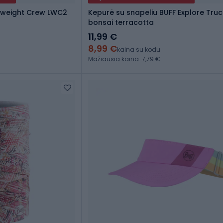
htweight Crew LWC2
Kepurė su snapeliu BUFF Explore Truc
bonsai terracotta
11,99 €
8,99 €
kaina su kodu
Mažiausia kaina: 7,79 €