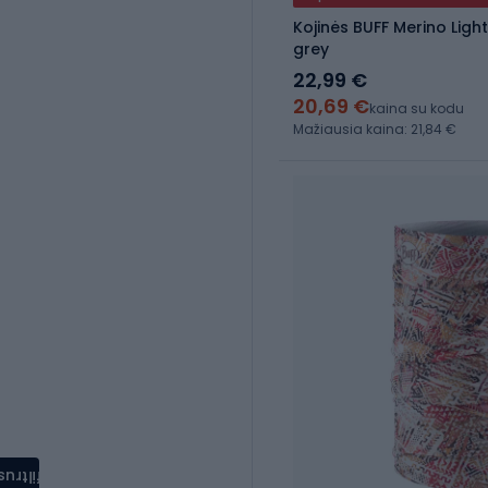
Kojinės BUFF Merino Lig
grey
22,99 €
20,69 €
kaina su kodu
Mažiausia kaina: 21,84 €
filtrus