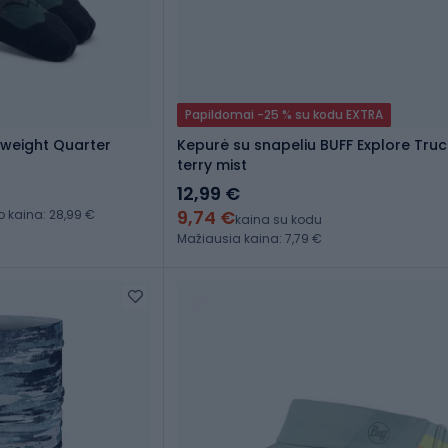
Papildomai -25 % su kodu EXTRA
tweight Quarter
Kepurė su snapeliu BUFF Explore Truc
terry mist
12,99 €
9,74 €
kaina: 28,99 €
kaina su kodu
Mažiausia kaina: 7,79 €