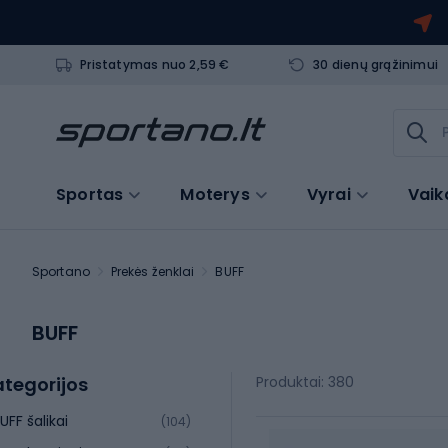
Pristatymas nuo 2,59 €
30 dienų grąžinimui
Sportas
Moterys
Vyrai
Vaik
Sportano
Prekės ženklai
BUFF
BUFF
tegorijos
Produktai: 380
UFF šalikai
(104)