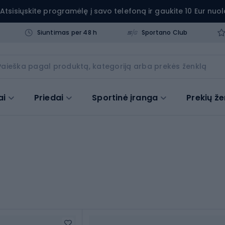
Atsisiųskite programėlę į savo telefoną ir gaukite 10 Eur nuol
Siuntimas per 48 h
Sportano Club
ai
Priedai
Sportinė įranga
Prekių že