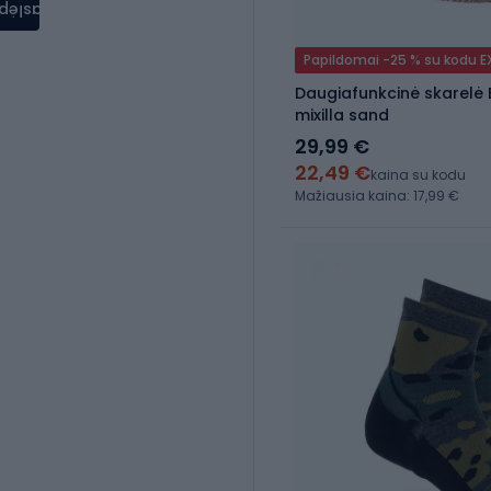
aslėpti
Papildomai -25 % su kodu 
Daugiafunkcinė skarelė
mixilla sand
29,99 €
22,49 €
kaina su kodu
Mažiausia kaina: 17,99 €