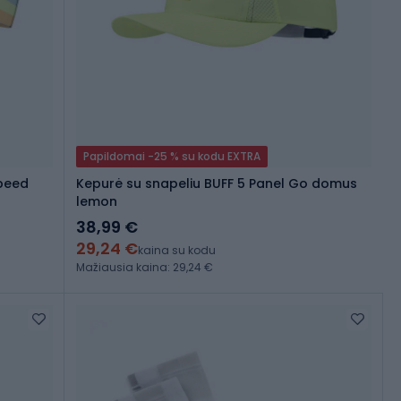
Papildomai -25 % su kodu EXTRA
Speed
Kepurė su snapeliu BUFF 5 Panel Go domus
lemon
38,99 €
29,24 €
kaina su kodu
Mažiausia kaina: 29,24 €