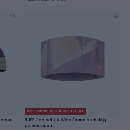
Papildomai -15 % su kodu EXTRA
 domus
BUFF Coolnet UV Wide Shane orchidėjų
galvos juosta