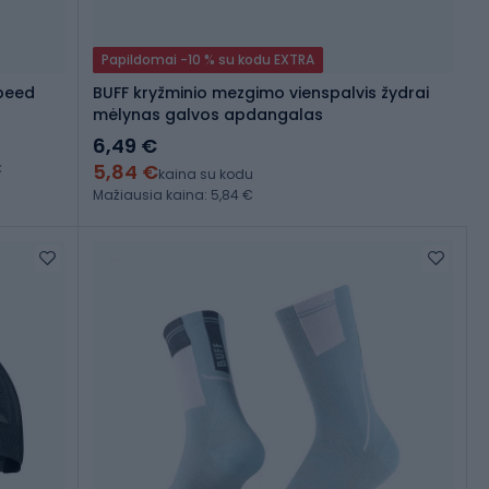
Papildomai -10 % su kodu EXTRA
Speed
BUFF kryžminio mezgimo vienspalvis žydrai
mėlynas galvos apdangalas
6,49 €
5,84 €
€
kaina su kodu
Mažiausia kaina: 5,84 €