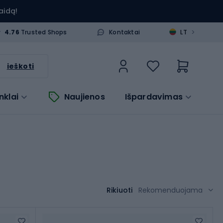
aidą!
>
4.76
Trusted Shops
Kontaktai
LT
ieškoti
nklai
Naujienos
Išpardavimas
Rikiuoti
Rekomenduojama