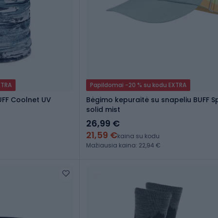
XTRA
Papildomai -20 % su kodu EXTRA
UFF Coolnet UV
Bėgimo kepuraitė su snapeliu BUFF 
solid mist
26,99 €
21,59 €
kaina su kodu
Mažiausia kaina: 22,94 €