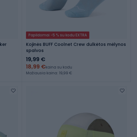
Papildomai -5 % su kodu EXTRA
ker
Kojinės BUFF Coolnet Crew dulkėtos mėlynos
spalvos
19,99 €
18,99 €
kaina su kodu
Mažiausia kaina: 19,99 €