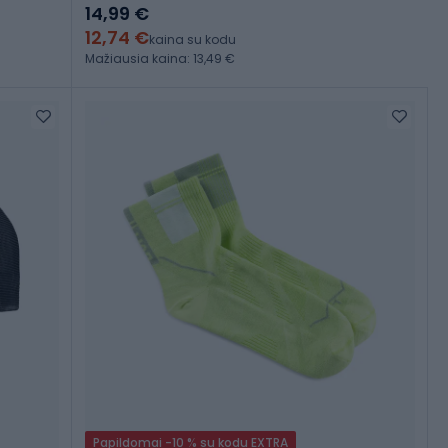
14,99 €
12,74 €
kaina su kodu
Mažiausia kaina: 13,49 €
Papildomai -10 % su kodu EXTRA