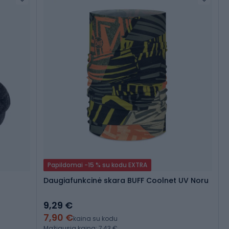
Papildomai -15 % su kodu EXTRA
Daugiafunkcinė skara BUFF Coolnet UV Noru
9,29 €
7,90 €
kaina su kodu
Mažiausia kaina: 7,43 €