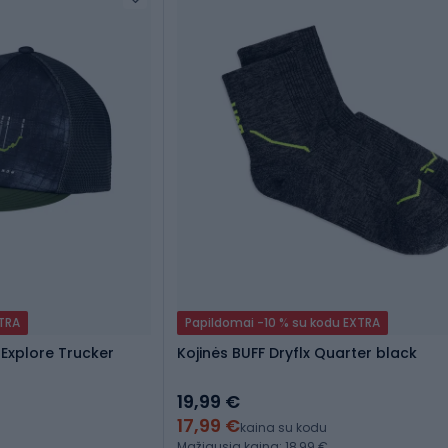
XTRA
Papildomai -10 % su kodu EXTRA
 Explore Trucker
Kojinės BUFF Dryflx Quarter black
19,99 €
17,99 €
kaina su kodu
Mažiausia kaina: 18,99 €