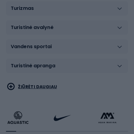
Turizmas
Turistinė avalynė
Vandens sportai
Turistinė apranga
Bėgimas
Koviniai sportai
ŽIŪRĖTI DAUGIAU
Dviračiai
Čiuožimas
Dviratininkų apranga
Rakečių sportas