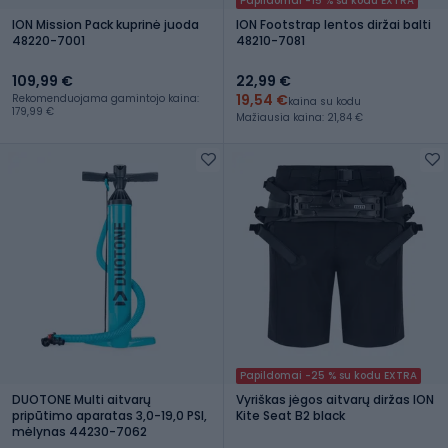
Papildomai -15 % su kodu EXTRA
ION Mission Pack kuprinė juoda
ION Footstrap lentos diržai balti
48220-7001
48210-7081
109,99 €
22,99 €
19,54 €
Rekomenduojama gamintojo kaina:
kaina su kodu
179,99 €
Mažiausia kaina: 21,84 €
Papildomai -25 % su kodu EXTRA
DUOTONE Multi aitvarų
Vyriškas jėgos aitvarų diržas ION
pripūtimo aparatas 3,0-19,0 PSI,
Kite Seat B2 black
mėlynas 44230-7062