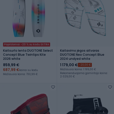
Papildomai -20 % su kodu EXTRA
Kaitsurfo lenta DUOTONE Select
Kaitavimo jėgos aitvaras
Concept Blue Twintips Kite
DUOTONE Neo Concept Blue
2026 white
2024 undyed white
859,99 €
1 179,00 €
-20,00 €
687,99 €
Mažiausia kaina: 1 199,00 €
kaina su kodu
Rekomenduojama gamintojo kaina:
Mažiausia kaina: 730,99 €
2 029,00 €