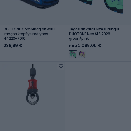
DUOTONE Combibag aitvarų
Jėgos aitvaras kitesurfingui
įrangos krepšys mėlynas
DUOTONE Neo SLS 2026
44220-7010
green/pink
239,99 €
nuo 2 069,00 €