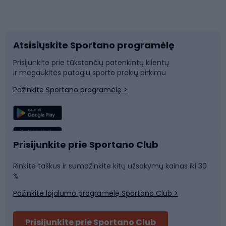
Dviračių priedai
Dviračių batai
Atsisiųskite Sportano programėlę
Dviračių dalys
Rogutės ir čiuožynės
Prisijunkite prie tūkstančių patenkintų klientų
ir mėgaukitės patogiu sporto prekių pirkimu
Laipiojimas
Snieglenčių sportas
Pažinkite Sportano programėlę >
Žvejyba
Plaukimas
Sportinė medicina
Komandinis sportas
Prisijunkite prie Sportano Club
Rinkite taškus ir sumažinkite kitų užsakymų kainas iki 30
Sporto salė ir fitnesas
%
Pažinkite lojalumo programėlę Sportano Club >
Dviračių šalmai
Prisijunkite prie Sportano Club