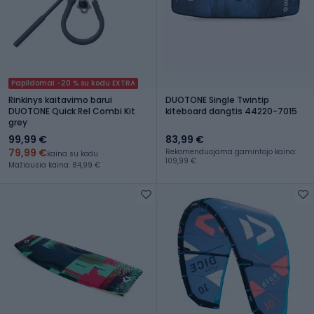
Papildomai -20 % su kodu EXTRA
Rinkinys kaitavimo barui
DUOTONE Single Twintip
DUOTONE Quick Rel Combi Kit
kiteboard dangtis 44220-7015
grey
99,99 €
83,99 €
79,99 €
Rekomenduojama gamintojo kaina:
kaina su kodu
109,99 €
Mažiausia kaina: 84,99 €