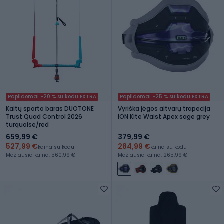
Papildomai -20 % su kodu EXTRA
Papildomai -25 % su kodu EXTRA
Kaitų sporto baras DUOTONE
Vyriška jėgos aitvarų trapecija
Trust Quad Control 2026
ION Kite Waist Apex sage grey
turquoise/red
659,99 €
379,99 €
527,99 €
284,99 €
kaina su kodu
kaina su kodu
Mažiausia kaina: 560,99 €
Mažiausia kaina: 265,99 €