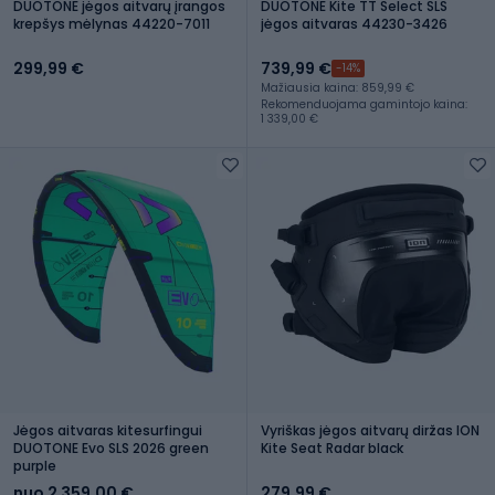
DUOTONE jėgos aitvarų įrangos
DUOTONE Kite TT Select SLS
krepšys mėlynas 44220-7011
jėgos aitvaras 44230-3426
299,99 €
739,99 €
-14%
Mažiausia kaina: 859,99 €
Rekomenduojama gamintojo kaina:
1 339,00 €
Jėgos aitvaras kitesurfingui
Vyriškas jėgos aitvarų diržas ION
DUOTONE Evo SLS 2026 green
Kite Seat Radar black
purple
nuo 2 359,00 €
279,99 €