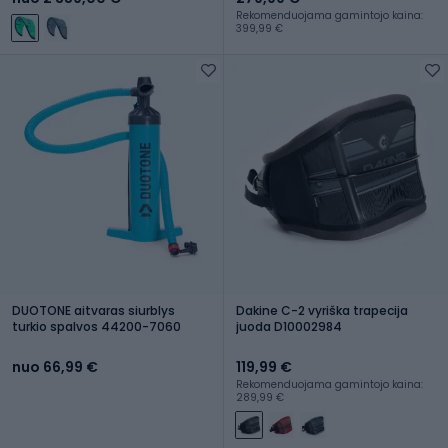
Rekomenduojama gamintojo kaina:
399,99 €
DUOTONE aitvaras siurblys
Dakine C-2 vyriška trapecija
turkio spalvos 44200-7060
juoda D10002984
nuo 66,99 €
119,99 €
Rekomenduojama gamintojo kaina:
289,99 €