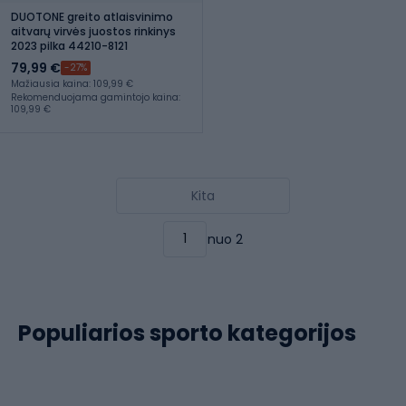
DUOTONE greito atlaisvinimo
aitvarų virvės juostos rinkinys
2023 pilka 44210-8121
79,99 €
-27%
Mažiausia kaina: 109,99 €
Rekomenduojama gamintojo kaina:
109,99 €
Kita
nuo 2
Populiarios sporto kategorijos