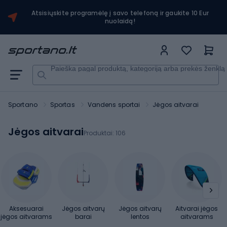
Atsisiųskite programėlę į savo telefoną ir gaukite 10 Eur
nuolaidą!
Paieška pagal produktą, kategoriją arba prekės ženklą
Sportano
Sportas
Vandens sportai
Jėgos aitvarai
Jėgos aitvarai
Produktai:
106
Aksesuarai
Jėgos aitvarų
Jėgos aitvarų
Aitvarai jėgos
jėgos aitvarams
barai
lentos
aitvarams