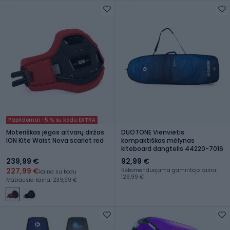
Papildomai -5 % su kodu EXTRA
Moteriškas jėgos aitvarų diržas
DUOTONE Vienvietis
ION Kite Waist Nova scarlet red
kompaktiškas mėlynas
kiteboard dangtelis 44220-7016
239,99 €
92,99 €
227,99 €
Rekomenduojama gamintojo kaina:
kaina su kodu
129,99 €
Mažiausia kaina: 239,99 €