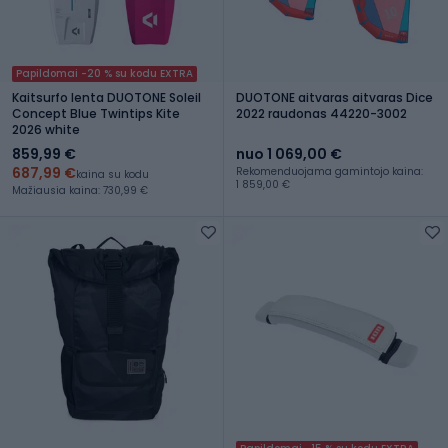
Papildomai -20 % su kodu EXTRA
Kaitsurfo lenta DUOTONE Soleil
DUOTONE aitvaras aitvaras Dice
Concept Blue Twintips Kite
2022 raudonas 44220-3002
2026 white
859,99 €
nuo 1 069,00 €
687,99 €
Rekomenduojama gamintojo kaina:
kaina su kodu
1 859,00 €
Mažiausia kaina: 730,99 €