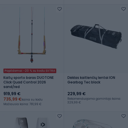
Papildomai -20 % su kodu EXTRA
Kaitų sporto baras DUOTONE
Dėklas kaitlenčių lentai ION
Click Quad Control 2026
Gearbag Tec black
sand/red
919,99 €
229,99 €
735,99 €
Rekomenduojama gamintojo kaina:
kaina su kodu
329,99 €
Mažiausia kaina: 781,99 €