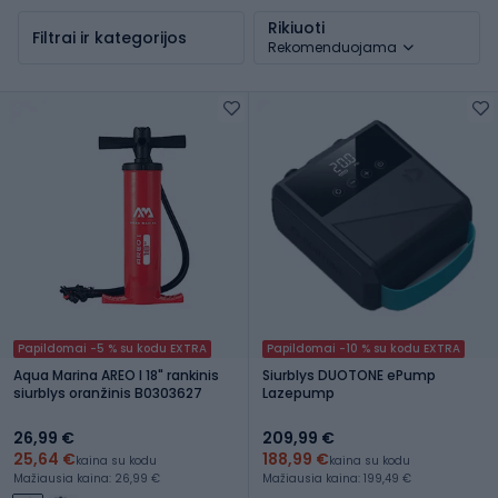
Rikiuoti
Filtrai ir kategorijos
Rekomenduojama
Papildomai -5 % su kodu EXTRA
Papildomai -10 % su kodu EXTRA
Aqua Marina AREO I 18" rankinis
Siurblys DUOTONE ePump
siurblys oranžinis B0303627
Lazepump
26,99 €
209,99 €
25,64 €
188,99 €
kaina su kodu
kaina su kodu
Mažiausia kaina: 26,99 €
Mažiausia kaina: 199,49 €