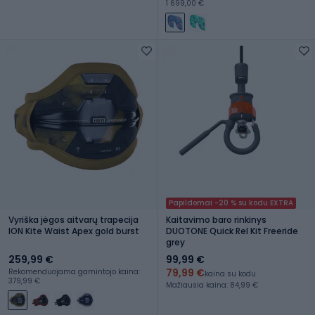
1 699,00 €
Papildomai -20 % su kodu EXTRA
Vyriška jėgos aitvarų trapecija
Kaitavimo baro rinkinys
ION Kite Waist Apex gold burst
DUOTONE Quick Rel Kit Freeride
grey
259,99 €
99,99 €
79,99 €
Rekomenduojama gamintojo kaina:
kaina su kodu
379,99 €
Mažiausia kaina: 84,99 €