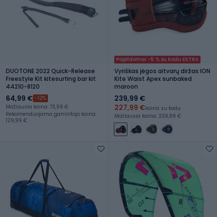
Papildomai -5 % su kodu EXTRA
DUOTONE 2022 Quick-Release
Vyriškas jėgos aitvarų diržas ION
Freestyle Kit kitesurfing bar kit
Kite Waist Apex sunbaked
44210-8120
maroon
64,99 €
239,99 €
-12%
227,99 €
Mažiausia kaina: 73,99 €
kaina su kodu
Rekomenduojama gamintojo kaina:
Mažiausia kaina: 239,99 €
129,99 €