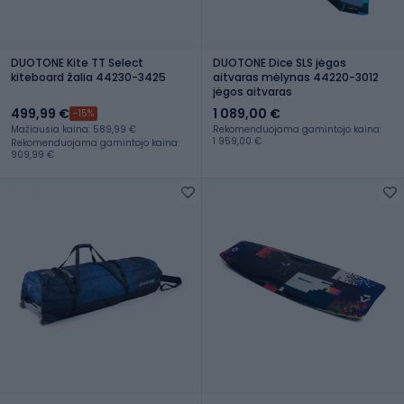
DUOTONE Kite TT Select
DUOTONE Dice SLS jėgos
kiteboard žalia 44230-3425
aitvaras mėlynas 44220-3012
jėgos aitvaras
499,99 €
1 089,00 €
-15%
Mažiausia kaina: 589,99 €
Rekomenduojama gamintojo kaina:
1 959,00 €
Rekomenduojama gamintojo kaina:
909,99 €