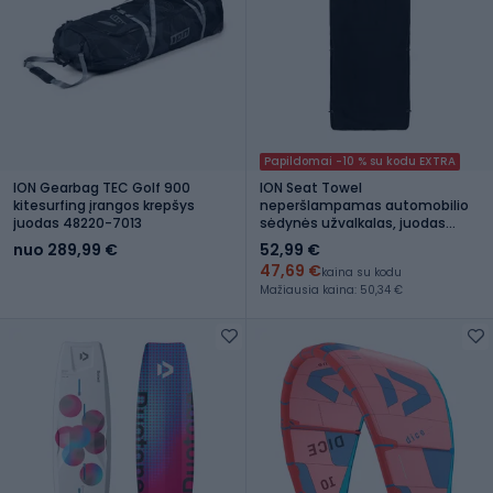
Papildomai -10 % su kodu EXTRA
ION Gearbag TEC Golf 900
ION Seat Towel
kitesurfing įrangos krepšys
neperšlampamas automobilio
juodas 48220-7013
sėdynės užvalkalas, juodas
48600-7055
nuo 289,99 €
52,99 €
47,69 €
kaina su kodu
Mažiausia kaina: 50,34 €