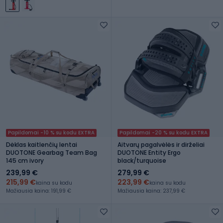
Papildomai -10 % su kodu EXTRA
Papildomai -20 % su kodu EXTRA
Dėklas kaitlenčių lentai
Aitvarų pagalvėlės ir dirželiai
DUOTONE Gearbag Team Bag
DUOTONE Entity Ergo
145 cm ivory
black/turquoise
239,99 €
279,99 €
215,99 €
223,99 €
kaina su kodu
kaina su kodu
Mažiausia kaina: 191,99 €
Mažiausia kaina: 237,99 €