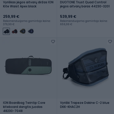
Vyriškas jėgos aitvarų diržas ION
DUOTONE Trust Quad Control
Kite Waist Apex black
jėgos aitvarų baras 44230-3201
259,99 €
539,99 €
Rekomenduojama gamintojo kaina:
Rekomenduojama gamintojo kaina:
379,99 €
659,99 €
ION Boardbag Twintip Core
Vyriški Trapeze Dakine C-2 blue
kiteboard dangtis juodas
DKK-KHAC2H
48230-7048