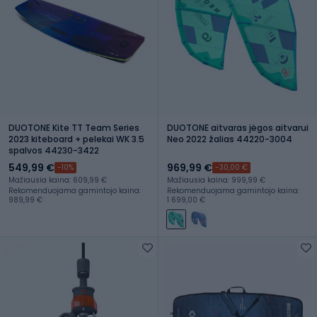
DUOTONE Kite TT Team Series
DUOTONE aitvaras jėgos aitvarui
2023 kiteboard + pelekai WK 3.5
Neo 2022 žalias 44220-3004
spalvos 44230-3422
549,99 €
969,99 €
-10%
-30,00 €
Mažiausia kaina: 609,99 €
Mažiausia kaina: 999,99 €
Rekomenduojama gamintojo kaina:
Rekomenduojama gamintojo kaina:
989,99 €
1 699,00 €