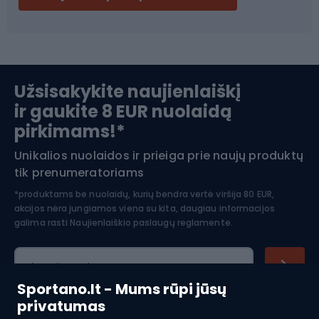
Ski touring
Slidinėjimas
Užsisakykite naujienlaiškį
ir gaukite 8 EUR nuolaidą
Apranga žiemos sportui
pirkimams!*
Unikalios nuolaidos ir prieiga prie naujų produktų
Šiaurietiškas ėjimas
tik prenumeratoriams
*produktams be nuolaidų, kurių bendra vertė viršija 80 EUR,
akcijos nėra jungiamos viena su kita, daugiau informacijos
galima rasti
Naujienlaiškio paslaugų reglamente.
El. pašto adresas
Sportano.lt - Mums rūpi jūsų
privatumas