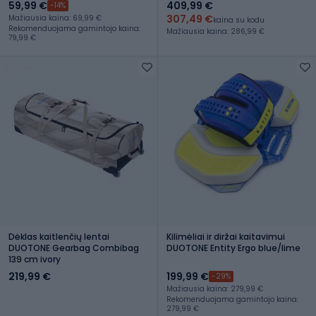
59,99 €
409,99 €
-14%
307,49 €
Mažiausia kaina: 69,99 €
kaina su kodu
Rekomenduojama gamintojo kaina:
Mažiausia kaina: 286,99 €
79,99 €
Dėklas kaitlenčių lentai
Kilimėliai ir diržai kaitavimui
DUOTONE Gearbag Combibag
DUOTONE Entity Ergo blue/lime
139 cm ivory
219,99 €
199,99 €
-29%
Mažiausia kaina: 279,99 €
Rekomenduojama gamintojo kaina:
279,99 €