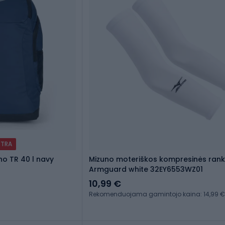
XTRA
no TR 40 l navy
Mizuno moteriškos kompresinės ran
Armguard white 32EY6553WZ01
10,99 €
Rekomenduojama gamintojo kaina: 14,99 €