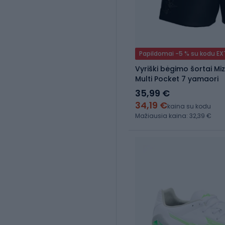
Papildomai -5 % su kodu E
Vyriški bėgimo šortai Mi
Multi Pocket 7 yamaori
35,99 €
34,19 €
kaina su kodu
Mažiausia kaina: 32,39 €