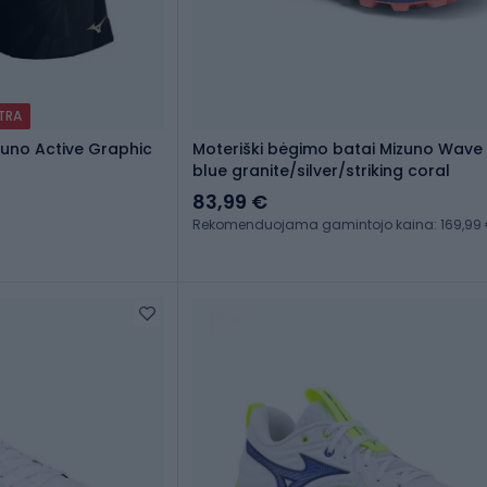
XTRA
zuno Active Graphic
Moteriški bėgimo batai Mizuno Wave M
blue granite/silver/striking coral
83,99 €
Rekomenduojama gamintojo kaina: 169,99