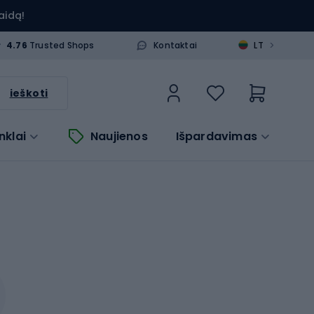
aidą!
>
4.76
Trusted Shops
Kontaktai
LT
ieškoti
nklai
Naujienos
Išpardavimas