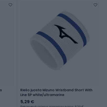
os
Riešo juosta Mizuno Wristband Short With
Line 6P white/ultramarine
5,29 €
Rekomenduojama gamintojo kaina: 8,39 €