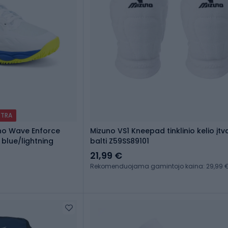
XTRA
uno Wave Enforce
Mizuno VS1 Kneepad tinklinio kelio įtv
 blue/lightning
balti Z59SS89101
21,99 €
Rekomenduojama gamintojo kaina: 29,99 