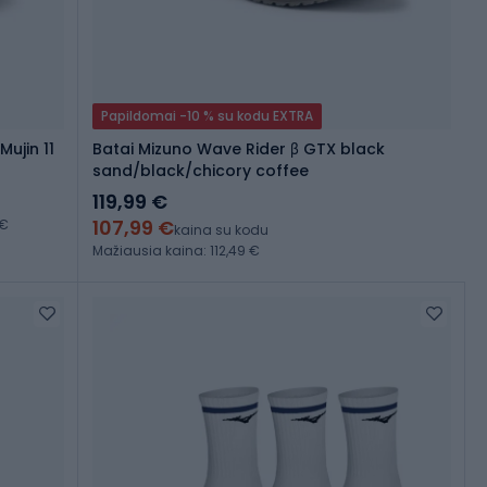
Papildomai -10 % su kodu EXTRA
ujin 11
Batai Mizuno Wave Rider β GTX black
sand/black/chicory coffee
119,99 €
107,99 €
 €
kaina su kodu
Mažiausia kaina: 112,49 €