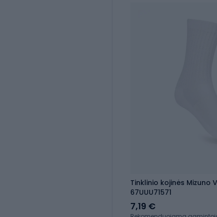
Tinklinio kojinės Mizuno
67UUU71571
7,19 €
Rekomenduojama gamintojo k