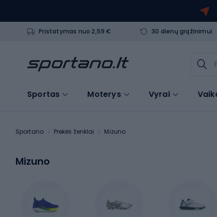
Pristatymas nuo 2,59 €
30 dienų grąžinimui
Sportas
Moterys
Vyrai
Vaik
Sportano
Prekės ženklai
Mizuno
Mizuno