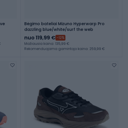
ive
Bėgimo bateliai Mizuno Hyperwarp Pro
dazzling blue/white/surf the web
nuo 119,99 €
-12%
€
Mažiausia kaina: 135,99 €
Rekomenduojama gamintojo kaina: 259,99 €