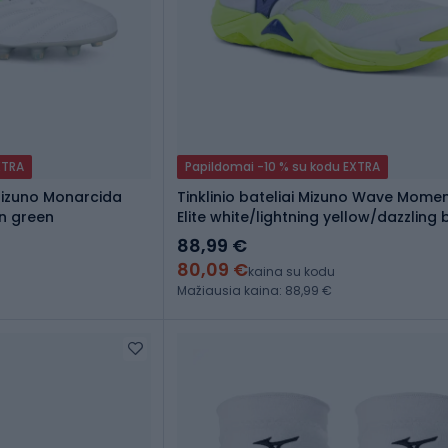
XTRA
Papildomai -10 % su kodu EXTRA
 Mizuno Monarcida
Tinklinio bateliai Mizuno Wave Mom
on green
Elite white/lightning yellow/dazzling 
88,99 €
80,09 €
kaina su kodu
Mažiausia kaina: 88,99 €