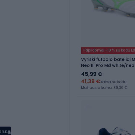
Papildomai -10 % su kodu E
Vyriški futbolo bateliai
Neo III Pro Md white/ne
45,99 €
41,39 €
kaina su kodu
Mažiausia kaina: 39,09 €
filtrus