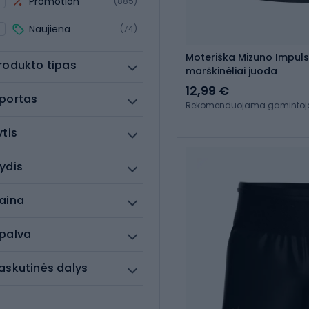
Promotion
(885)
Naujiena
(74)
Moteriška Mizuno Impul
rodukto tipas
marškinėliai juoda
12,99 €
portas
Rekomenduojama gamintojo 
ytis
ydis
aina
palva
askutinės dalys