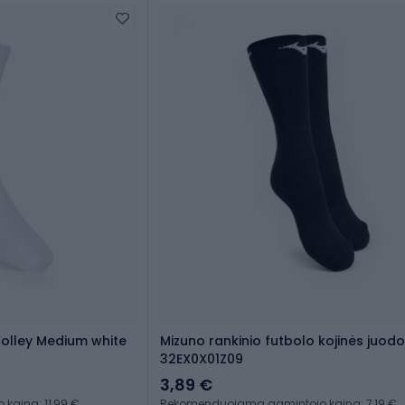
 Volley Medium white
Mizuno rankinio futbolo kojinės juod
32EX0X01Z09
3,89 €
aina: 11,99 €
Rekomenduojama gamintojo kaina: 7,19 €