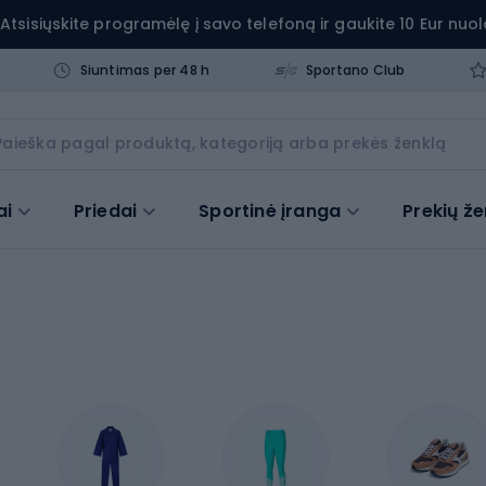
Atsisiųskite programėlę į savo telefoną ir gaukite 10 Eur nuol
Siuntimas per 48 h
Sportano Club
ai
Priedai
Sportinė įranga
Prekių že