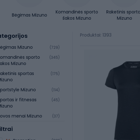
Komandinės sporto
Raketinis sport
Bėgimas Mizuno
šakos Mizuno
Mizuno
tegorijos
Produktai: 1393
Bėgimas Mizuno
(729)
omandinės sporto
(345)
akos Mizuno
aketinis sportas
(175)
Mizuno
portstyle Mizuno
(114)
portas ir fitnesas
(45)
Mizuno
ovos menai Mizuno
(37)
iltrai