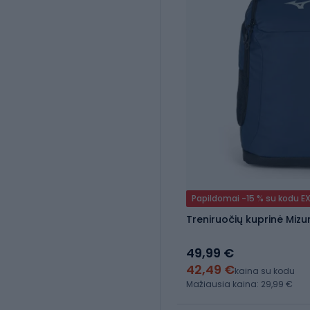
Papildomai -15 % su kodu E
Treniruočių kuprinė Mizu
49,99 €
42,49 €
kaina su kodu
Mažiausia kaina: 29,99 €