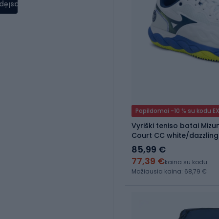
aslėpti
Papildomai -10 % su kodu E
Vyriški teniso batai Miz
Court CC white/dazzling
85,99 €
77,39 €
kaina su kodu
Mažiausia kaina: 68,79 €