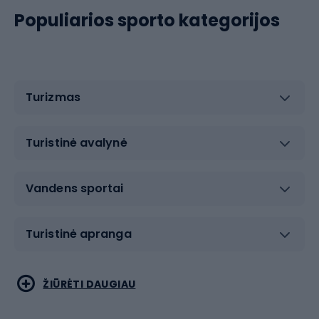
Populiarios sporto kategorijos
Turizmas
Turistinė avalynė
Vandens sportai
Turistinė apranga
Bėgimas
Koviniai sportai
ŽIŪRĖTI DAUGIAU