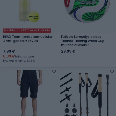
Papildomai -20 % su kodu EXTRA
HEAD Team teniso kamuoliukai
Futbolo kamuolys adidas
4 vnt. geltoni 575704
Trionda Training World Cup
multicolor dydis 5
7,99 €
29,99 €
6,39 €
kaina su kodu
Mažiausia kaina: 6,79 €