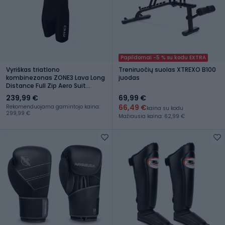
Papildomai -5 % su kodu EXTRA
Vyriškas triatlono
Treniruočių suolas XTREXO B100
kombinezonas ZONE3 Lava Long
juodas
Distance Full Zip Aero Suit
black/white/red
239,99 €
69,99 €
66,49 €
Rekomenduojama gamintojo kaina:
kaina su kodu
299,99 €
Mažiausia kaina: 62,99 €