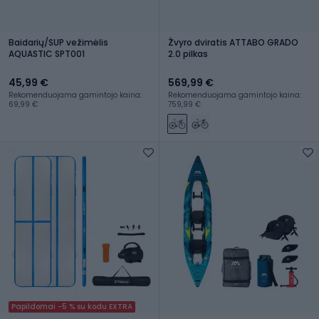
Baidarių/SUP vežimėlis
Žvyro dviratis ATTABO GRADO
AQUASTIC SPT001
2.0 pilkas
45,99 €
569,99 €
Rekomenduojama gamintojo kaina:
Rekomenduojama gamintojo kaina:
69,99 €
759,99 €
Papildomai -5 % su kodu EXTRA