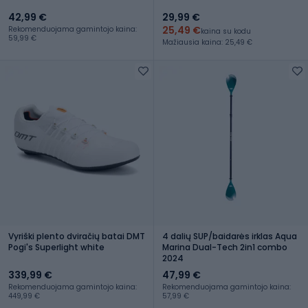
42,99 €
29,99 €
25,49 €
Rekomenduojama gamintojo kaina:
kaina su kodu
59,99 €
Mažiausia kaina: 25,49 €
Vyriški plento dviračių batai DMT
4 dalių SUP/baidarės irklas Aqua
Pogi's Superlight white
Marina Dual-Tech 2in1 combo
2024
339,99 €
47,99 €
Rekomenduojama gamintojo kaina:
Rekomenduojama gamintojo kaina:
449,99 €
57,99 €