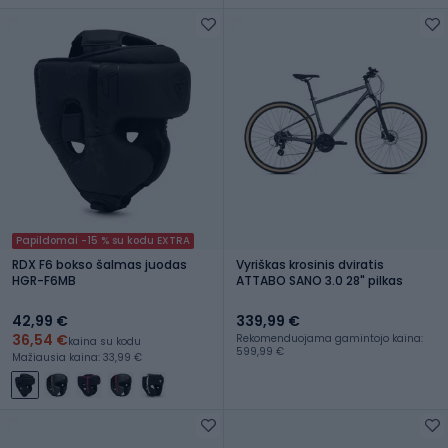
Papildomai -15 % su kodu EXTRA
RDX F6 bokso šalmas juodas
Vyriškas krosinis dviratis
HGR-F6MB
ATTABO SANO 3.0 28" pilkas
42,99 €
339,99 €
36,54 €
Rekomenduojama gamintojo kaina:
kaina su kodu
599,99 €
Mažiausia kaina: 33,99 €