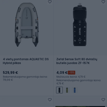
4 vietų pontonas AQUASTIC DS
Zefal Sense Soft 80 dviračių
Hybrid pilkas
butelis juodas ZF-157K
529,99 €
4,09 €
-15%
Rekomenduojama gamintojo kaina:
Mažiausia kaina: 4,79 €
719,99 €
Rekomenduojama gamintojo kaina:
4,79 €