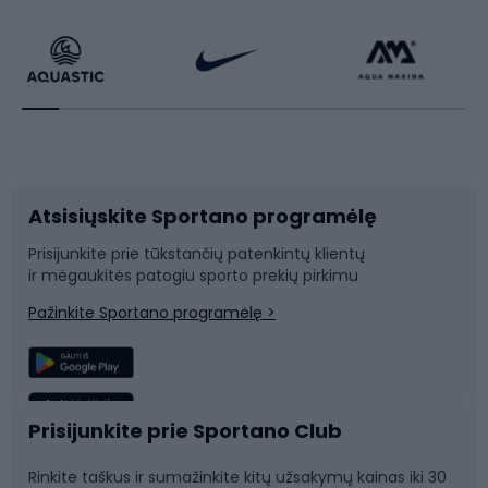
Dviračiai
Čiuožimas
Dviratininkų apranga
Rakečių sportas
Dviračių priedai
Dviračių batai
Atsisiųskite Sportano programėlę
Dviračių dalys
Rogutės ir čiuožynės
Prisijunkite prie tūkstančių patenkintų klientų
ir mėgaukitės patogiu sporto prekių pirkimu
Laipiojimas
Snieglenčių sportas
Pažinkite Sportano programėlę >
Žvejyba
Plaukimas
Sportinė medicina
Komandinis sportas
Prisijunkite prie Sportano Club
Rinkite taškus ir sumažinkite kitų užsakymų kainas iki 30