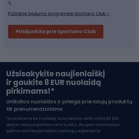
Sporto salė ir fitnesas
%
Pažinkite lojalumo programėlę Sportano Club >
Dviračių šalmai
Prisijunkite prie Sportano Club
Ski touring
Slidinėjimas
Užsisakykite naujienlaiškį
ir gaukite 8 EUR nuolaidą
Apranga žiemos sportui
pirkimams!*
Unikalios nuolaidos ir prieiga prie naujų produktų
Šiaurietiškas ėjimas
tik prenumeratoriams
*produktams be nuolaidų, kurių bendra vertė viršija 80 EUR,
akcijos nėra jungiamos viena su kita, daugiau informacijos
galima rasti
Naujienlaiškio paslaugų reglamente.