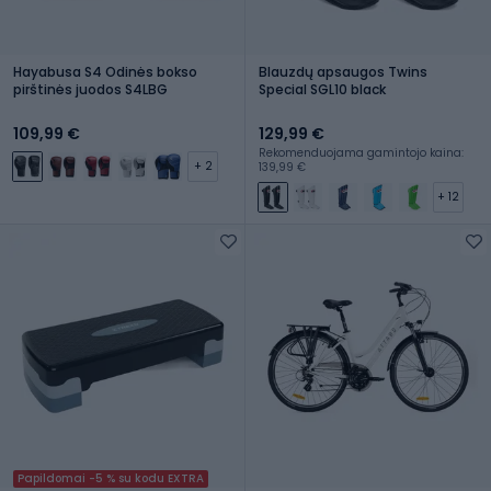
Hayabusa S4 Odinės bokso
Blauzdų apsaugos Twins
pirštinės juodos S4LBG
Special SGL10 black
109,99 €
129,99 €
Rekomenduojama gamintojo kaina:
+ 2
139,99 €
+ 12
Papildomai -5 % su kodu EXTRA