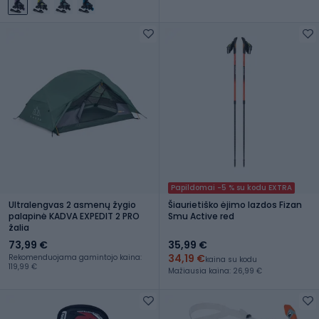
Papildomai -5 % su kodu EXTRA
Ultralengvas 2 asmenų žygio
Šiaurietiško ėjimo lazdos Fizan
palapinė KADVA EXPEDIT 2 PRO
Smu Active red
žalia
73,99 €
35,99 €
34,19 €
Rekomenduojama gamintojo kaina:
kaina su kodu
119,99 €
Mažiausia kaina: 26,99 €