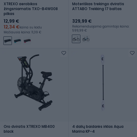
XTREXO aerobikos
Moteriškas trekingo dviratis
žingsniamatis TXO-B4W008
ATTABO Trekking 17 baltas
pilkas
12,99 €
329,99 €
12,34 €
Rekomenduojama gamintojo kaina:
kaina su kodu
599,99 €
Mažiausia kaina: 11,39 €
Oro dviratis XTREXO MB400
4 dalių baidarės irklas Aqua
black
Marina KP-4