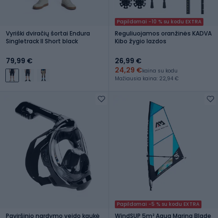
Papildomai -10 % su kodu EXTRA
Vyriški dviračių šortai Endura
Reguliuojamos oranžinės KADVA
Singletrack II Short black
Kibo žygio lazdos
79,99 €
26,99 €
24,29 €
kaina su kodu
Mažiausia kaina: 22,94 €
Papildomai -5 % su kodu EXTRA
Paviršinio nardymo veido kaukė
WindSUP 5m² Aqua Marina Blade