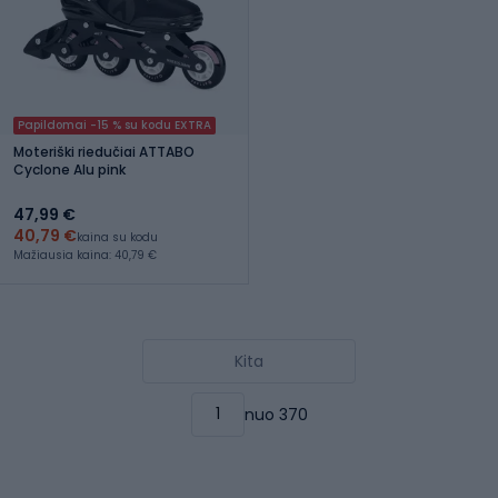
Papildomai -15 % su kodu EXTRA
Moteriški riedučiai ATTABO
Cyclone Alu pink
47,99 €
40,79 €
kaina su kodu
Mažiausia kaina: 40,79 €
Kita
nuo 370