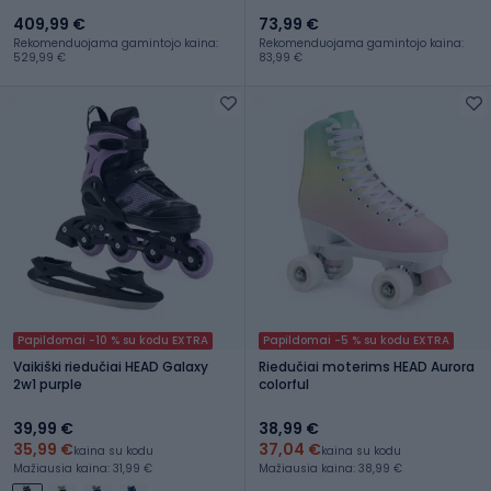
409,99 €
73,99 €
Rekomenduojama gamintojo kaina:
Rekomenduojama gamintojo kaina:
529,99 €
83,99 €
Papildomai -10 % su kodu EXTRA
Papildomai -5 % su kodu EXTRA
Vaikiški riedučiai HEAD Galaxy
Riedučiai moterims HEAD Aurora
2w1 purple
colorful
39,99 €
38,99 €
35,99 €
37,04 €
kaina su kodu
kaina su kodu
Mažiausia kaina: 31,99 €
Mažiausia kaina: 38,99 €