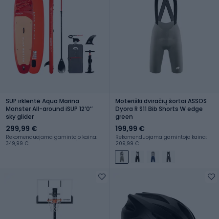
SUP irklentė Aqua Marina
Moteriški dviračių šortai ASSOS
Monster All-around iSUP 12ʼ0ʼʼ
Dyora R S11 Bib Shorts W edge
sky glider
green
299,99 €
199,99 €
Rekomenduojama gamintojo kaina:
Rekomenduojama gamintojo kaina:
349,99 €
209,99 €