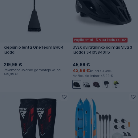
Papildomai -5 % su kodu EXTRA
Krepšinio lenta OneTeam BH04
UVEX dviratininko šalmas Viva 3
juoda
juodas S4109840115
219,99 €
45,99 €
43,69 €
Rekomenduojama gamintojo kaina:
kaina su kodu
479,99 €
Mažiausia kaina: 45,99 €