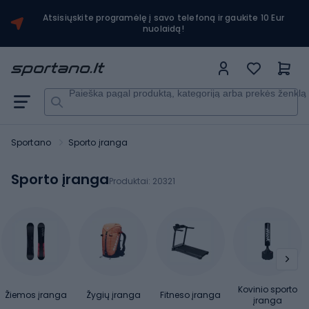
Atsisiųskite programėlę į savo telefoną ir gaukite 10 Eur
nuolaidą!
Paieška pagal produktą, kategoriją arba prekės ženklą
Sportano
Sporto įranga
Sporto įranga
Produktai:
20321
Kovinio sporto
Žiemos įranga
Žygių įranga
Fitneso įranga
įranga