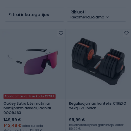
Rikiuoti
Filtrai ir kategorijos
Rekomenduojama
Papildomai -5 % su kodu EXTRA
Oakley Sutro Lite matiniai
Reguliuojamas hantelis XTREXO
balti/prizm dviračių akiniai
24kg EVO black
0OO9463
149,99 €
99,99 €
142,49 €
Rekomenduojama gamintojo kaina:
kaina su kodu
119,99 €
Mažiausia kaina: 134,99 €