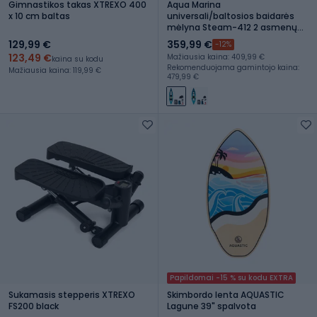
Gimnastikos takas XTREXO 400
Aqua Marina
x 10 cm baltas
universali/baltosios baidarės
mėlyna Steam-412 2 asmenų
pripučiama baidarė 13'6″
129,99 €
359,99 €
-12%
123,49 €
Mažiausia kaina: 409,99 €
kaina su kodu
Rekomenduojama gamintojo kaina:
Mažiausia kaina: 119,99 €
479,99 €
Papildomai -15 % su kodu EXTRA
Sukamasis stepperis XTREXO
Skimbordo lenta AQUASTIC
FS200 black
Lagune 39" spalvota