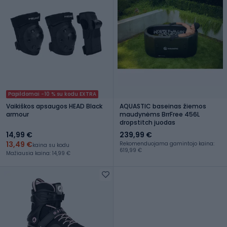
Papildomai -10 % su kodu EXTRA
Vaikiškos apsaugos HEAD Black
AQUASTIC baseinas žiemos
armour
maudynėms BrrFree 456L
dropstitch juodas
14,99 €
239,99 €
13,49 €
Rekomenduojama gamintojo kaina:
kaina su kodu
619,99 €
Mažiausia kaina: 14,99 €