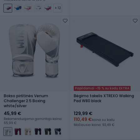
+ 12
Papildomai -15 % su kodu EXTRA
Bokso pirštinės Venum
Bėgimo takelis XTREXO Walking
Challenger 2.5 Boxing
Pad W80 black
white/silver
45,99 €
129,99 €
110,49 €
Rekomenduojama gamintojo kaina:
kaina su kodu
65,99 €
Mažiausia kaina: 93,49 €