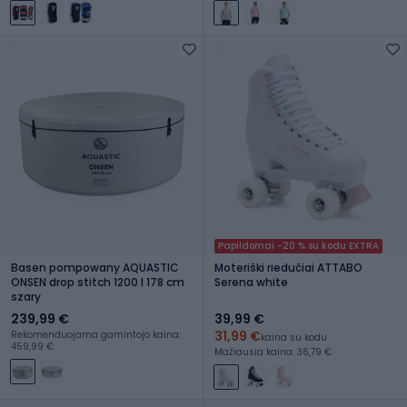
Papildomai -20 % su kodu EXTRA
Basen pompowany AQUASTIC
Moteriški riedučiai ATTABO
ONSEN drop stitch 1200 l 178 cm
Serena white
szary
239,99 €
39,99 €
31,99 €
Rekomenduojama gamintojo kaina:
kaina su kodu
459,99 €
Mažiausia kaina: 36,79 €