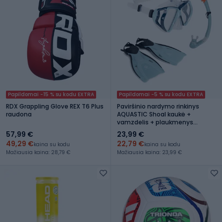
Papildomai -15 % su kodu EXTRA
Papildomai -5 % su kodu EXTRA
RDX Grappling Glove REX T6 Plus
Paviršinio nardymo rinkinys
raudona
AQUASTIC Shoal kaukė +
vamzdelis + plaukmenys
mėlynas
57,99 €
23,99 €
49,29 €
22,79 €
kaina su kodu
kaina su kodu
Mažiausia kaina: 28,79 €
Mažiausia kaina: 23,99 €