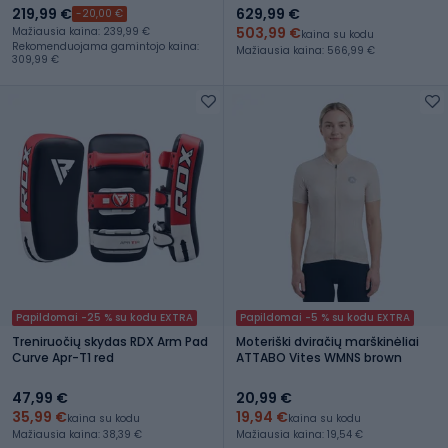
219,99 €
629,99 €
-20,00 €
503,99 €
Mažiausia kaina: 239,99 €
kaina su kodu
Rekomenduojama gamintojo kaina:
Mažiausia kaina: 566,99 €
309,99 €
Papildomai -25 % su kodu EXTRA
Papildomai -5 % su kodu EXTRA
Treniruočių skydas RDX Arm Pad
Moteriški dviračių marškinėliai
Curve Apr-T1 red
ATTABO Vites WMNS brown
47,99 €
20,99 €
35,99 €
19,94 €
kaina su kodu
kaina su kodu
Mažiausia kaina: 38,39 €
Mažiausia kaina: 19,54 €