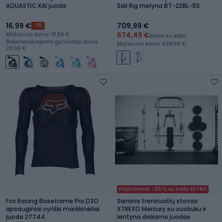
AQUASTIC KAI juoda
Sail Rig mėlyna BT-22BL-5S
16,99 €
709,99 €
-11%
674,49 €
Mažiausia kaina: 18,99 €
kaina su kodu
Rekomenduojama gamintojo kaina:
Mažiausia kaina: 628,99 €
28,99 €
Papildomai -20 % su kodu EXTRA
Fox Racing Baseframe Pro D3O
Sieninis treniruočių stovas
apsauginiai vyriški marškinėliai
XTREXO Mercury su suoliuku ir
juoda 27744
lentyna diskams juodas