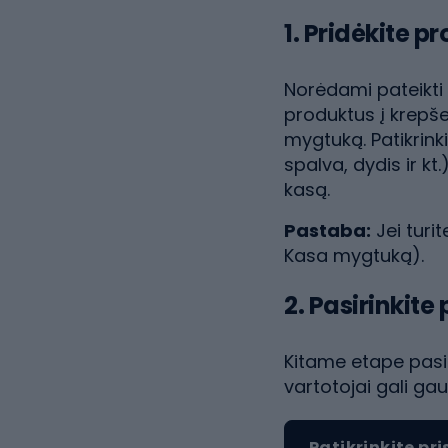
1. Pridėkite p
Norėdami pateikti 
produktus į krepše
mygtuką. Patikrink
spalva, dydis ir kt.
kasą.
Pastaba:
Jei turi
Kasa mygtuką).
2. Pasirinkit
Kitame etape pasir
vartotojai gali g
Patikrinkite pr