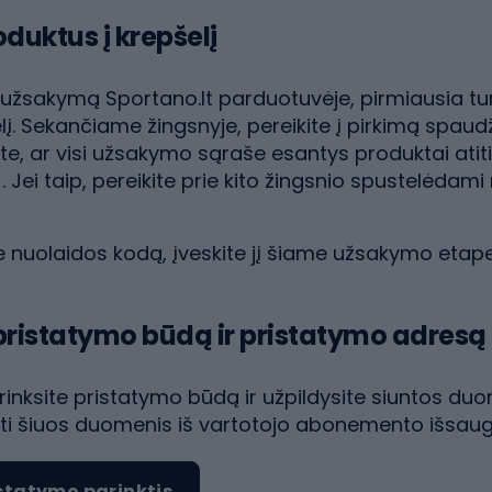
roduktus į krepšelį
užsakymą Sportano.lt parduotuvėje, pirmiausia turi
lį. Sekančiame žingsnyje, pereikite į pirkimą spaud
ite, ar visi užsakymo sąraše esantys produktai atiti
). Jei taip, pereikite prie kito žingsnio spustelėdami
te nuolaidos kodą, įveskite jį šiame užsakymo etape
e pristatymo būdą ir pristatymo adresą
inksite pristatymo būdą ir užpildysite siuntos duom
auti šiuos duomenis iš vartotojo abonemento išsau
istatymo parinktis