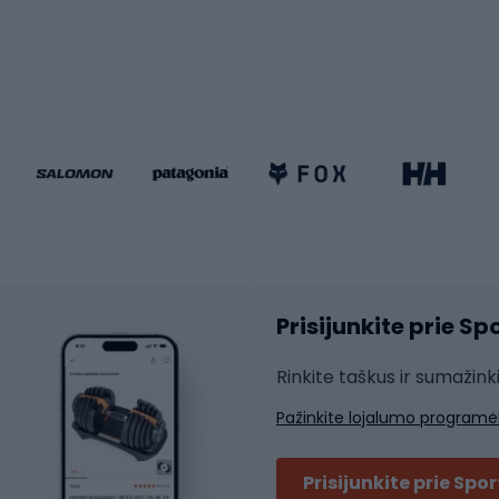
iračiai
Čiuožimas
 dviračiai
go dviračiai
Paspirtukai
dviračiai
Keturračiai riedučiai
ki dviračiai
Riedučiai
Riedlentės
atininkų apranga
Čiuožimo apsaugos
Čiuožimo šalmai
ių pirštinės
Prisijunkite prie S
ių šortai
Rakečių sportas
ių marškinėliai
Rinkite taškus ir sumažink
ių kelnės
Skvošas
Pažinkite lojalumo programė
ių striukės
Badmintonas
čių džemperiai
Stalo tenisas
Prisijunkite prie Spo