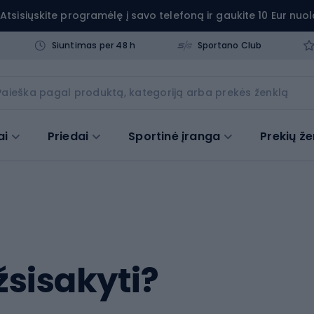
Atsisiųskite programėlę į savo telefoną ir gaukite 10 Eur nuol
Siuntimas per 48 h
Sportano Club
ai
Priedai
Sportinė įranga
Prekių že
žsisakyti?