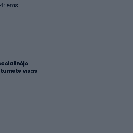
kitiems
ocialinėje
utumėte visas