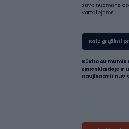
savo nuomone apie
vartotojams.
Kaip grąžinti 
Būkite su mumis 
žiniasklaidoje i
naujienas ir nuol