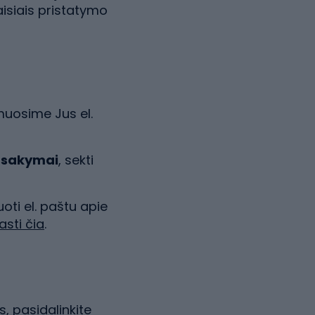
isiais pristatymo
muosime Jus el.
žsakymai
, sekti
oti el. paštu apie
asti čia
.
, pasidalinkite