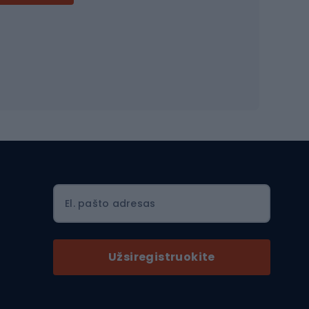
Dviračių šalmai
Šalmai Full face
Važiavimo keliu šalmai
MTB šalmai
Ski touring
Ski touring slidės
El. pašto adresas
Ski touring batai
nės
Ski touring lazdos
Užsiregistruokite
Slidinėjimas