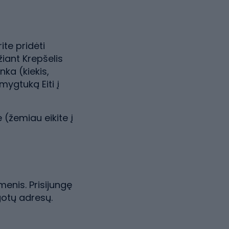
te pridėti
žiant Krepšelis
nka (kiekis,
 mygtuką Eiti į
 (žemiau eikite į
enis. Prisijungę
gotų adresų.