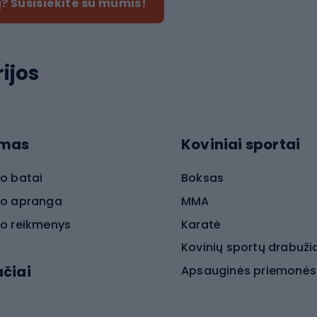
? Susisiekite su mumis!
ijos
imas
Koviniai sportai
o batai
Boksas
o apranga
MMA
o reikmenys
Karatė
Kovinių sportų drabuži
ačiai
Kovinio sporto aksesua
iniai dviračiai