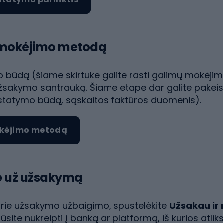
e mokėjimo metodą
 būdą (šiame skirtuke galite rasti galimų mokėjim
žsakymo santrauką. Šiame etape dar galite pakei
pristatymo būdą, sąskaitos faktūros duomenis).
okėjimo metodą
e už užsakymą
prie užsakymo užbaigimo, spustelėkite
Užsakau ir
site nukreipti į banką ar platformą, iš kurios atlik