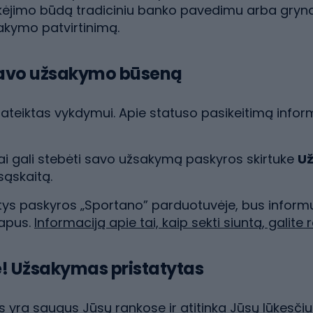
ėjimo būdą tradiciniu banko pavedimu arba gryna
akymo patvirtinimą.
 savo užsakymo būseną
teiktas vykdymui. Apie statuso pasikeitimą infor
jai gali stebėti savo užsakymą paskyros skirtuke
U
 sąskaitą.
ntys paskyros „Sportano” parduotuvėje, bus informu
tapus.
Informaciją apie tai, kaip sekti siuntą, galite r
e! Užsakymas pristatytas
 yra saugus Jūsų rankose ir atitinka Jūsų lūkesčius