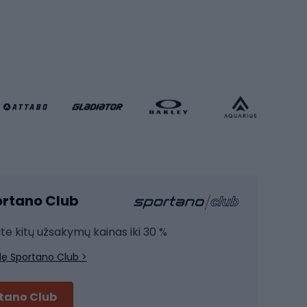
Futbolo kamuoliai
Rankinio bateliai
Futbolo vartai
Futbolo apranga
Krepšinio apranga
Sporto salė ir fitnesas
Kardio įranga
portano Club
Jėgos įranga
Joga
ite kitų užsakymų kainas iki 30 %
Treniruočių drabužiai
lę Sportano Club >
Treniruočių batai
Treniruočių priedai
rtano Club