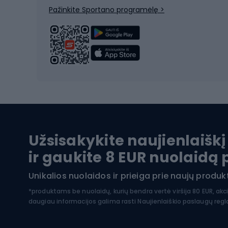
Dvirač
Pažinkite Sportano programėlę >
Alpinizmo batai
Turistiniai batai
Dvir
Vandens sportai
Dvirač
Dvirač
Maudymosi kostiumėliai
Dvirač
Baidarės
Kėdut
Pontonai
Dvira
Užsisakykite naujienlaiškį
SUP lentos
Dvirač
ir gaukite 8 EUR nuolaidą
Hidrokostiumai nardymui
Unikalios nuolaidos ir prieiga prie naujų prod
Dvir
Turistinė apranga
*produktams be nuolaidų, kurių bendra vertė viršija 80 EUR, akc
daugiau informacijos galima rasti
Naujienlaiškio paslaugų reg
Dvira
Striukės nuo lietaus
Dvirač