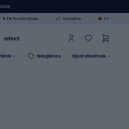
aidą!
>
4.76
Trusted Shops
Kontaktai
LT
ieškoti
nklai
Naujienos
Išpardavimas