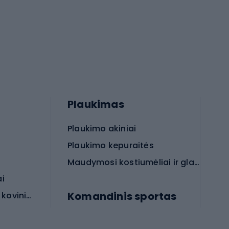
Plaukimas
Plaukimo akiniai
Plaukimo kepuraitės
Maudymosi kostiumėliai ir glaudės
ai
Komandinis sportas
Apsauginės priemonės koviniam sportui
rai
Futbolo bateliai