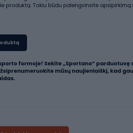
 produktą. Tokiu būdu palengvinsite apsipirkimą 
produktą
sporto formoje! Sekite „Sportano” parduotuvę s
r užsiprenumeruokite mūsų naujienlaiškį, kad ga
aidas.