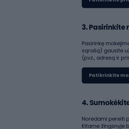
3. Pasirinkit
Pasirinkę mokėjimo
sąrašą) gausite u
(pvz., adresą ir 
Patikrinkite m
4. Sumokėkit
Norėdami pereiti 
Kitame žingsnyje bū