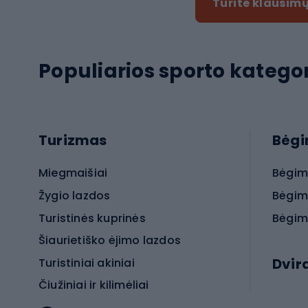
Turite klausimų
Populiarios sporto kategor
Turizmas
Bėg
Miegmaišiai
Bėgim
Žygio lazdos
Bėgim
Turistinės kuprinės
Bėgim
Šiaurietiško ėjimo lazdos
Dvir
Turistiniai akiniai
Čiužiniai ir kilimėliai
Elektr