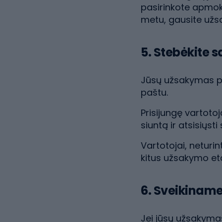
pasirinkote apmok
metu, gausite užs
5. Stebėkite
Jūsų užsakymas pa
paštu.
Prisijungę vartoto
siuntą ir atsisiųsti
Vartotojai, neturi
kitus užsakymo e
6. Sveikinam
Jei jūsų užsakymas