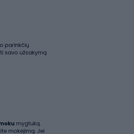
o parinkčių
sti savo užsakymą
 moku
mygtuką.
site mokėjimą. Jei