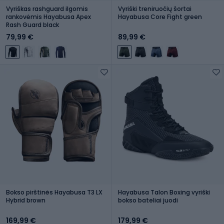
Vyriškas rashguard ilgomis
Vyriški treniruočių šortai
rankovėmis Hayabusa Apex
Hayabusa Core Fight green
Rash Guard black
79,99 €
89,99 €
Bokso pirštinės Hayabusa T3 LX
Hayabusa Talon Boxing vyriški
Hybrid brown
bokso bateliai juodi
169,99 €
179,99 €