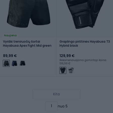
Naujiena
Vyriški treniruočių šortai
Graplingo pirštinės Hayabusa T3
Hayabusa Apex Fight Mid green
Hybrid black
89,99 €
129,99 €
Rekomenduojama gamintojo kaina:
139,99 €
Kita
nuo 5