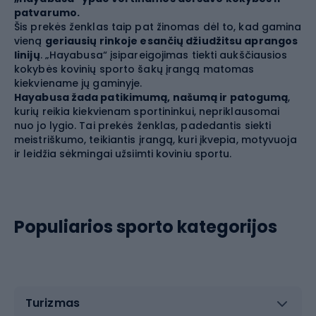
patvarumo.
Šis prekės ženklas taip pat žinomas dėl to, kad gamina
vieną
geriausių rinkoje esančių džiudžitsu aprangos
linijų
. „Hayabusa“ įsipareigojimas tiekti aukščiausios
kokybės kovinių sporto šakų įrangą matomas
kiekviename jų gaminyje.
Hayabusa žada patikimumą, našumą ir patogumą
,
kurių reikia kiekvienam sportininkui, nepriklausomai
nuo jo lygio. Tai prekės ženklas, padedantis siekti
meistriškumo, teikiantis įrangą, kuri įkvepia, motyvuoja
ir leidžia sėkmingai užsiimti koviniu sportu.
Populiarios sporto kategorijos
Turizmas