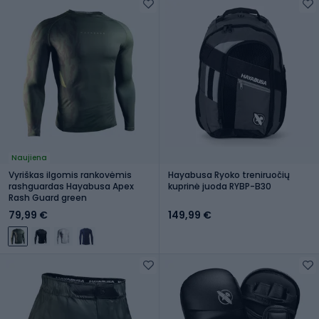
Naujiena
Vyriškas ilgomis rankovėmis
Hayabusa Ryoko treniruočių
rashguardas Hayabusa Apex
kuprinė juoda RYBP-B30
Rash Guard green
79,99 €
149,99 €