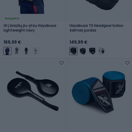
Naujiena
GI į brazilų jiu-jitsu Hayabusa
Hayabusa T3 Headgear bokso
Lightweight navy
šalmas juodas
169,99 €
149,99 €