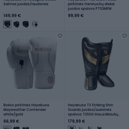
šalmas juodas/raudonas
pirštinės treniruočių diskai
juodos spalvos PTS3MFM
149,99 €
99,99 €
Bokso pirštinės Hayabusa
Hayabusa T3 Striking Shin
Mayweather Contender
Guards juodos/auksinės
white/gold
spalvos T3SSG blauzdikaulių
apsaugos
66,99 €
179,99 €