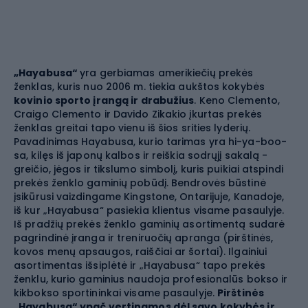
„Hayabusa“
yra gerbiamas amerikiečių prekės
ženklas, kuris nuo 2006 m. tiekia aukštos kokybės
kovinio sporto įrangą ir drabužius
. Keno Clemento,
Craigo Clemento ir Davido Zikakio įkurtas prekės
ženklas greitai tapo vienu iš šios srities lyderių.
Pavadinimas Hayabusa, kurio tarimas yra hi-ya-boo-
sa, kilęs iš japonų kalbos ir reiškia sodrųjį sakalą -
greičio, jėgos ir tikslumo simbolį, kuris puikiai atspindi
prekės ženklo gaminių pobūdį. Bendrovės būstinė
įsikūrusi vaizdingame Kingstone, Ontarijuje, Kanadoje,
iš kur „Hayabusa“ pasiekia klientus visame pasaulyje.
Iš pradžių prekės ženklo gaminių asortimentą sudarė
pagrindinė įranga ir treniruočių apranga (pirštinės,
kovos menų apsaugos, raiščiai ar šortai). Ilgainiui
asortimentas išsiplėtė ir „Hayabusa“ tapo prekės
ženklu, kurio gaminius naudoja profesionalūs bokso ir
kikbokso sportininkai visame pasaulyje.
Pirštinės
„Hayabusa“ ypač vertinamos dėl savo kokybės ir