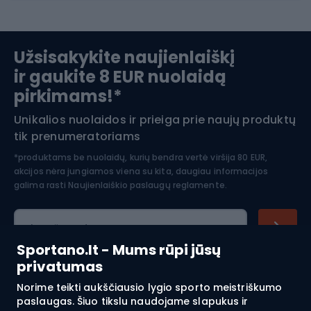
Slidinėjimas
Užsisakykite naujienlaiškį
ir gaukite 8 EUR nuolaidą
Apranga žiemos sportui
pirkimams!*
Unikalios nuolaidos ir prieiga prie naujų produktų
Šiaurietiškas ėjimas
tik prenumeratoriams
*produktams be nuolaidų, kurių bendra vertė viršija 80 EUR,
akcijos nėra jungiamos viena su kita, daugiau informacijos
galima rasti
Naujienlaiškio paslaugų reglamente.
El. pašto adresas
Sportano.lt - Mums rūpi jūsų
privatumas
Norime teikti aukščiausio lygio sporto meistriškumo
Pirkimas
paslaugas. Šiuo tikslu naudojame slapukus ir