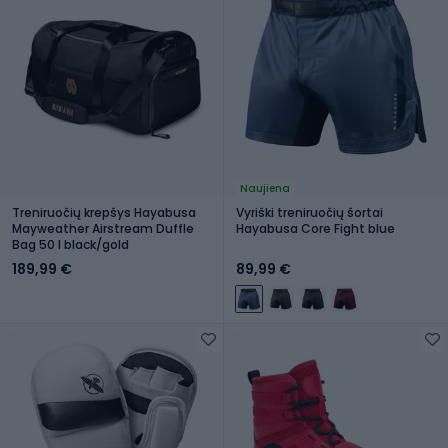
Naujiena
Treniruočių krepšys Hayabusa
Vyriški treniruočių šortai
Mayweather Airstream Duffle
Hayabusa Core Fight blue
Bag 50 l black/gold
189,99 €
89,99 €