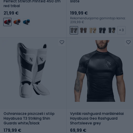
Perfect Stretch Printed 450 cm
slate
red tribal
21,99 €
199,99 €
Rekomenduojama gamintojo kaina:
239,99 €
+ 3
Ochraniacze piszczeli i stóp
Vyriški rashguard marškinėliai
Hayabusa T3 Striking Shin
Hayabusa Geo Rashguard
Guards white/black
Shortsleeve grey
179,99 €
69,99 €