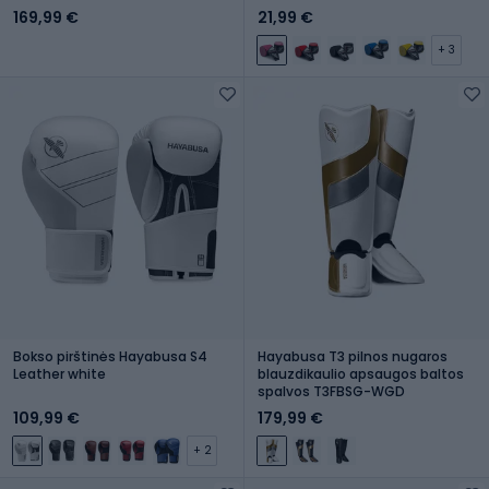
169,99 €
21,99 €
+ 3
Bokso pirštinės Hayabusa S4
Hayabusa T3 pilnos nugaros
Leather white
blauzdikaulio apsaugos baltos
spalvos T3FBSG-WGD
109,99 €
179,99 €
+ 2