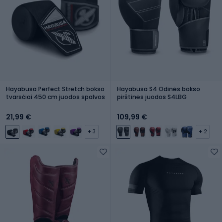
Hayabusa Perfect Stretch bokso
Hayabusa S4 Odinės bokso
tvarsčiai 450 cm juodos spalvos
pirštinės juodos S4LBG
21,99 €
109,99 €
+ 3
+ 2