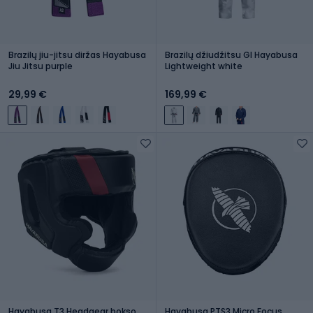
Brazilų jiu-jitsu diržas Hayabusa
Brazilų džiudžitsu GI Hayabusa
Jiu Jitsu purple
Lightweight white
29,99 €
169,99 €
Hayabusa T3 Headgear bokso
Hayabusa PTS3 Micro Focus