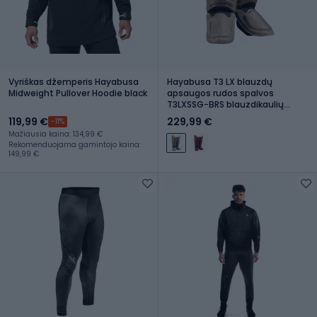
Vyriškas džemperis Hayabusa
Hayabusa T3 LX blauzdų
Midweight Pullover Hoodie black
apsaugos rudos spalvos
T3LXSSG-BRS blauzdikaulių
apsaugos
119,99 €
229,99 €
-11%
Mažiausia kaina: 134,99 €
Rekomenduojama gamintojo kaina:
149,99 €