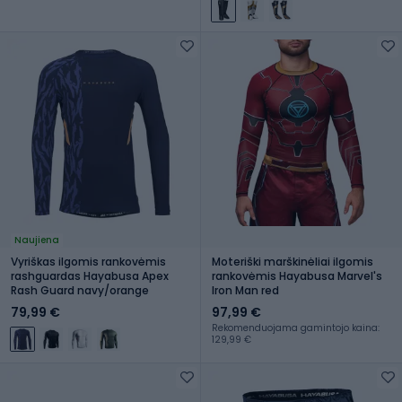
Naujiena
Vyriškas ilgomis rankovėmis
Moteriški marškinėliai ilgomis
rashguardas Hayabusa Apex
rankovėmis Hayabusa Marvel's
Rash Guard navy/orange
Iron Man red
79,99 €
97,99 €
Rekomenduojama gamintojo kaina:
129,99 €