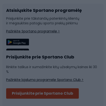
Atsisiųskite Sportano programėlę
Dviračių dalys
Rogutės ir čiuožynės
Prisijunkite prie tūkstančių patenkintų klientų
ir mėgaukitės patogiu sporto prekių pirkimu
Laipiojimas
Snieglenčių sportas
Pažinkite Sportano programėlę >
Žvejyba
Plaukimas
Sportinė medicina
Komandinis sportas
Prisijunkite prie Sportano Club
Rinkite taškus ir sumažinkite kitų užsakymų kainas iki 30
Sporto salė ir fitnesas
%
Pažinkite lojalumo programėlę Sportano Club >
Dviračių šalmai
Prisijunkite prie Sportano Club
Ski touring