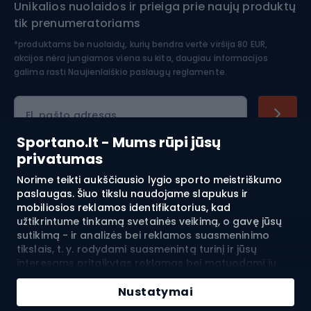
Unikalios nuolaidos ir prieiga prie naujų produktų
Šiaurietiškas ėjimas
tik prenumeratoriams
*produktams be nuolaidų, kurių bendra vertė viršija 80 EUR,
akcijos nėra jungiamos viena su kita, daugiau informacijos
galima rasti
Naujienlaiškio paslaugų reglamente.
El. pašto adresas
Sportano.lt - Mums rūpi jūsų
privatumas
Pirkimas
Norime teikti aukščiausio lygio sporto meistriškumo
paslaugas. Šiuo tikslu naudojame slapukus ir
mobiliosios reklamos identifikatorius, kad
Klientų aptarnavimas
užtikrintume tinkamą svetainės veikimą, o gavę jūsų
sutikimą - ir analizės bei reklamos suasmeninimo
Reglamentai
tikslais, t. y. rodydami suasmenintą turinį ir jūsų
interesams pritaikytas reklamas bei matuodami jų
Apie mus
efektyvumą. Slapukai ir mobiliosios reklamos
identifikatoriai gali būti naudojami tiek suasmenintai,
Nustatymai
tiek neasmeninei reklamai - priklausomai nuo jūsų