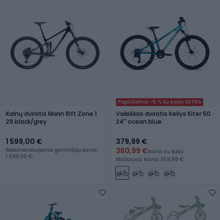
Papildomai -5 % su kodu EXTRA
Kalnų dviratis Marin Rift Zone 1
Vaikiškas dviratis Kellys Kiter 50
29 black/grey
24" ocean blue
1 599,00 €
379,99 €
360,99 €
Rekomenduojama gamintojo kaina:
kaina su kodu
1 699,00 €
Mažiausia kaina: 359,99 €