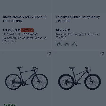
Gravel dviratis Kellys Groot 30
Vaikiškas dviratis Qplay Miniby
graphite grey
3in1 green
1 079,00 €
149,99 €
-20,00 €
Mažiausia kaina: 1 099,00 €
Rekomenduojama gamintojo kaina:
219,99 €
Rekomenduojama gamintojo kaina:
1 299,00 €
Naujiena