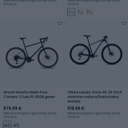
Rekomenduojama gamintojo kaina:
Rekomenduojama gamintojo kaina:
879,99 €
69,99 €
Gravel dviratis Marin Four
Orbea Laufey Onna 40 29 2024
Corners 1 Cues PL 650B green
violetinė mėlyna/balta kalnų
dviratis
879,99 €
519,99 €
Rekomenduojama gamintojo kaina:
Rekomenduojama gamintojo kaina:
959,99 €
719,99 €