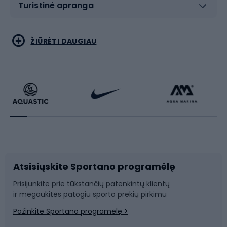
Turistinė apranga
Bėgimas
Koviniai sportai
ŽIŪRĖTI DAUGIAU
Dviračiai
Čiuožimas
Dviratininkų apranga
Rakečių sportas
Dviračių priedai
Dviračių batai
Atsisiųskite Sportano programėlę
Dviračių dalys
Rogutės ir čiuožynės
Prisijunkite prie tūkstančių patenkintų klientų
ir mėgaukitės patogiu sporto prekių pirkimu
Laipiojimas
Snieglenčių sportas
Pažinkite Sportano programėlę >