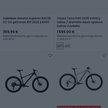
Vaikiškas dviratis Superior RACER
Orbea Terra H40 2025 infinity
XC 24 geltonas 801.2023.24000
žalias / dramblio kaulo spalvos
baltas žvyrkelis
359,99 €
1 699,00 €
Rekomenduojama gamintojo kaina:
Rekomenduojama gamintojo kaina:
549,99 €
2 269,00 €
Papildomai -10 % su kodu EXTRA