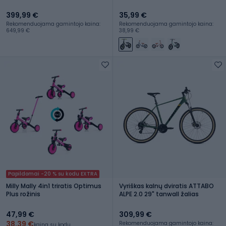
399,99 €
35,99 €
Rekomenduojama gamintojo kaina:
Rekomenduojama gamintojo kaina:
649,99 €
38,99 €
Papildomai -20 % su kodu EXTRA
Milly Mally 4in1 triratis Optimus
Vyriškas kalnų dviratis ATTABO
Plus rožinis
ALPE 2.0 29" tanwall žalias
47,99 €
309,99 €
38,39 €
Rekomenduojama gamintojo kaina:
kaina su kodu