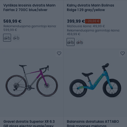
Vyriškas krosinis dviratis Marin
Kalnų dviratis Marin Bolinas
Fairfax 2 700C blue/silver
Ridge 1 29 gray/yellow
569,99 €
399,99 €
-20,00 €
Rekomenduojama gamintojo kaina:
Mažiausia kaina: 419,99 €
599,99 €
Rekomenduojama gamintojo kaina:
459,99 €
Gravel dviratis Superior XR 6.3
Balansinis dviratukas ATTABO
GR gloss electric purple/grey
Brisk magnes mėlynas