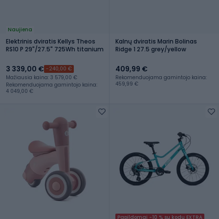
Naujiena
Elektrinis dviratis Kellys Theos
Kalnų dviratis Marin Bolinas
RS10 P 29"/27.5" 725Wh titanium
Ridge 1 27.5 grey/yellow
3 339,00 €
409,99 €
-240,00 €
Mažiausia kaina: 3 579,00 €
Rekomenduojama gamintojo kaina:
459,99 €
Rekomenduojama gamintojo kaina:
4 049,00 €
Papildomai -10 % su kodu EXTRA