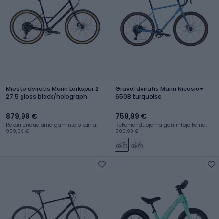
Miesto dviratis Marin Larkspur 2
Gravel dviratis Marin Nicasio+
27.5 gloss black/holograph
650B turquoise
879,99 €
759,99 €
Rekomenduojama gamintojo kaina:
Rekomenduojama gamintojo kaina:
959,99 €
809,99 €