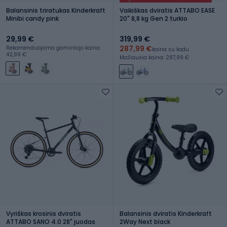
Balansinis triratukas Kinderkraft
Vaikiškas dviratis ATTABO EASE
Minibi candy pink
20" 8,8 kg Gen 2 turkio
29,99 €
319,99 €
287,99 €
Rekomenduojama gamintojo kaina:
kaina su kodu
42,99 €
Mažiausia kaina: 287,99 €
Vyriškas krosinis dviratis
Balansinis dviratis Kinderkraft
ATTABO SANO 4.0 28" juodas
2Way Next black