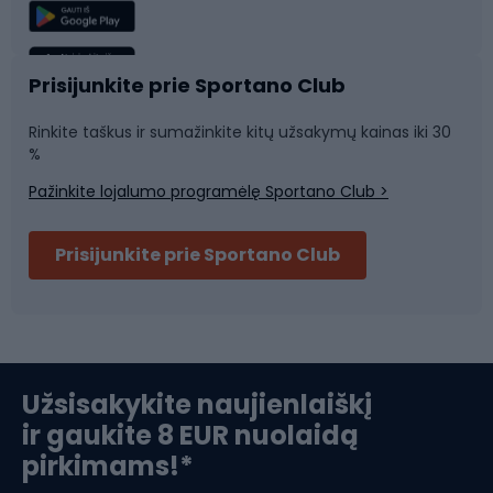
Žvejyba
Plaukimas
Sportinė medicina
Komandinis sportas
Prisijunkite prie Sportano Club
Rinkite taškus ir sumažinkite kitų užsakymų kainas iki 30
Sporto salė ir fitnesas
%
Pažinkite lojalumo programėlę Sportano Club >
Dviračių šalmai
Prisijunkite prie Sportano Club
Ski touring
Slidinėjimas
Užsisakykite naujienlaiškį
ir gaukite 8 EUR nuolaidą
Apranga žiemos sportui
pirkimams!*