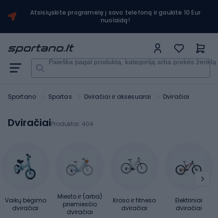
Atsisiųskite programėlę į savo telefoną ir gaukite 10 Eur
nuolaidą!
Paieška pagal produktą, kategoriją arba prekės ženklą
Sportano
Sportas
Dviračiai ir aksesuarai
Dviračiai
Dviračiai
Produktai:
404
Miesto ir (arba)
Vaikų bėgimo
Kroso ir fitneso
Elektriniai
priemiesčio
dviračiai
dviračiai
dviračiai
dviračiai