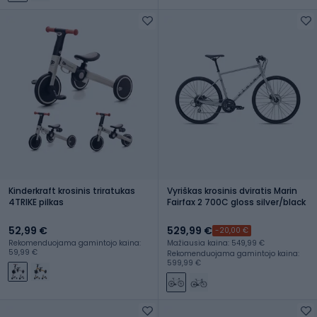
Kinderkraft krosinis triratukas
Vyriškas krosinis dviratis Marin
4TRIKE pilkas
Fairfax 2 700C gloss silver/black
52,99 €
529,99 €
-20,00 €
Rekomenduojama gamintojo kaina:
Mažiausia kaina: 549,99 €
59,99 €
Rekomenduojama gamintojo kaina:
599,99 €