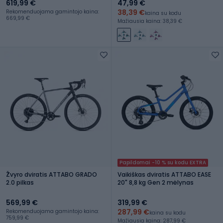
619,99 €
47,99 €
38,39 €
Rekomenduojama gamintojo kaina:
kaina su kodu
669,99 €
Mažiausia kaina: 38,39 €
Papildomai -10 % su kodu EXTRA
Žvyro dviratis ATTABO GRADO
Vaikiškas dviratis ATTABO EASE
2.0 pilkas
20" 8,8 kg Gen 2 mėlynas
569,99 €
319,99 €
287,99 €
Rekomenduojama gamintojo kaina:
kaina su kodu
759,99 €
Mažiausia kaina: 287,99 €