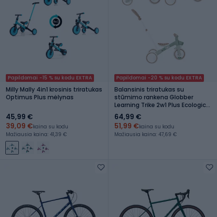
Papildomai -15 % su kodu EXTRA
Papildomai -20 % su kodu EXTRA
Milly Mally 4in1 krosinis triratukas
Balansinis triratukas su
Optimus Plus mėlynas
stūmimo rankena Globber
Learning Trike 2w1 Plus Ecologic
pistachio
45,99 €
64,99 €
39,09 €
51,99 €
kaina su kodu
kaina su kodu
Mažiausia kaina: 41,39 €
Mažiausia kaina: 47,69 €