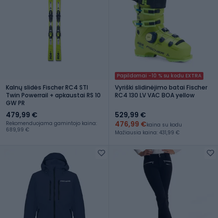
Papildomai -10 % su kodu EXTRA
Kalnų slidės Fischer RC4 STI
Vyriški slidinėjimo batai Fischer
Twin Powerrail + apkaustai RS 10
RC4 130 LV VAC BOA yellow
GW PR
479,99 €
529,99 €
476,99 €
Rekomenduojama gamintojo kaina:
kaina su kodu
689,99 €
Mažiausia kaina: 431,99 €