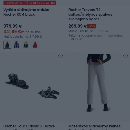
Papildomai -10 % su kodu EXTRA
Vyriška slidinėjimo striukė
Fischer Travers TS
Fischer RC4 black
baltos/mėlynos spalvos
slidinėjimo batas
379,99 €
269,99 €
-13%
341,99 €
Mažiausia kaina: 309,99 €
kaina su kodu
Rekomenduojama gamintojo kaina:
Mažiausia kaina: 341,99 €
579,99 €
Fischer Tour Classic ST Brake
Moteriškos slidinėjimo kelnės