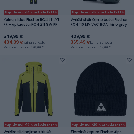
Papildomai -10 % su kodu EXTRA
Papildomai -15 % su kodu EXTRA
Kalnų slidės Fischer RC4 LT LYT
Vyriški slidinėjimo batai Fischer
PR + apkaustai RC4 Z11 GW PR
RC4 110 MV VAC BOA rhino grey
549,99 €
429,99 €
494,99 €
365,49 €
kaina su kodu
kaina su kodu
Mažiausia kaina: 476,99 €
Mažiausia kaina: 327,99 €
Papildomai -10 % su kodu EXTRA
Papildomai -20 % su kodu EXTRA
Vyriška slidinėjimo striukė
Žieminė kepurė Fischer Alps