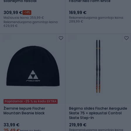
slidinėjimo raiščiai
Fischer Neo Form white
309,99 €
169,99 €
-14%
Mažiausia kaina: 359,99 €
Rekomenduojama gamintojo kaina:
289,99 €
Rekomenduojama gamintojo kaina:
629,99 €
Papildomai -25 % su kodu EXTRA
Žieminė kepurė Fischer
Bėgimo slidės Fischer Aeroguide
Mountain Beanie black
Skate 75 + apkaustai Control
Skate Step-In
33,99 €
219,99 €
25,49 €
Rekomenduojama gamintojo kaina:
kaina su kodu