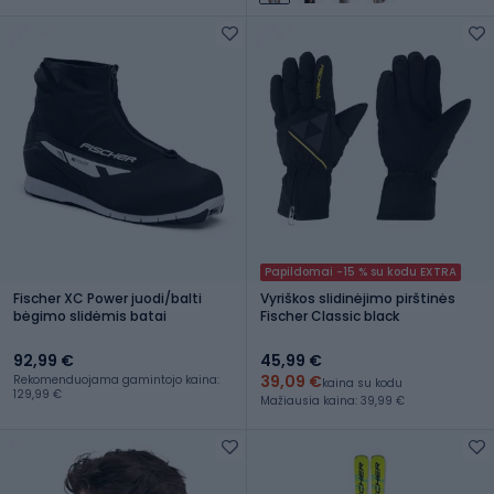
Papildomai -15 % su kodu EXTRA
Fischer XC Power juodi/balti
Vyriškos slidinėjimo pirštinės
bėgimo slidėmis batai
Fischer Classic black
92,99 €
45,99 €
39,09 €
Rekomenduojama gamintojo kaina:
kaina su kodu
129,99 €
Mažiausia kaina: 39,99 €