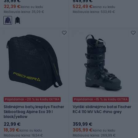
35,99 €
549,99 €
32,39 €
522,49 €
kaina su kodu
kaina su kodu
Mažiausia kaina: 35,09 €
Mažiausia kaina: 503,49 €
Papildomai -20 % su kodu EXTRA
Papildomai -15 % su kodu EXTRA
Slidinėjimo batų krepšys Fischer
Vyriški slidinėjimo batai Fischer
Skibootbag Alpine Eco 39 l
RC4 110 MV VAC rhino grey
black/yellow
22,99 €
359,99 €
18,39 €
305,99 €
kaina su kodu
kaina su kodu
Mažiausia kaina: 19,54 €
Mažiausia kaina: 269,99 €