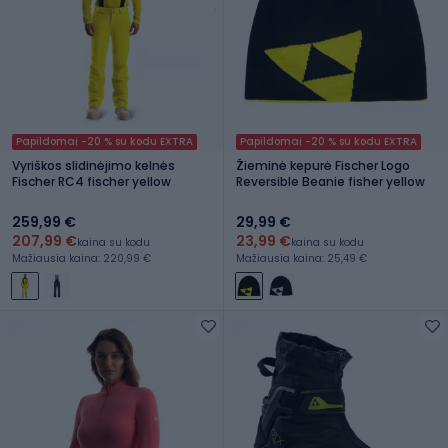
Papildomai -20 % su kodu EXTRA
Papildomai -20 % su kodu EXTRA
Vyriškos slidinėjimo kelnės
Žieminė kepurė Fischer Logo
Fischer RC4 fischer yellow
Reversible Beanie fisher yellow
259,99 €
29,99 €
207,99 €
23,99 €
kaina su kodu
kaina su kodu
Mažiausia kaina: 220,99 €
Mažiausia kaina: 25,49 €