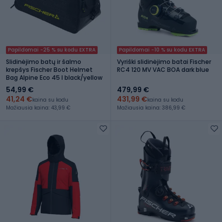
Papildomai -25 % su kodu EXTRA
Papildomai -10 % su kodu EXTRA
Slidinėjimo batų ir šalmo
Vyriški slidinėjimo batai Fischer
krepšys Fischer Boot Helmet
RC4 120 MV VAC BOA dark blue
Bag Alpine Eco 45 l black/yellow
54,99 €
479,99 €
41,24 €
431,99 €
kaina su kodu
kaina su kodu
Mažiausia kaina: 43,99 €
Mažiausia kaina: 386,99 €