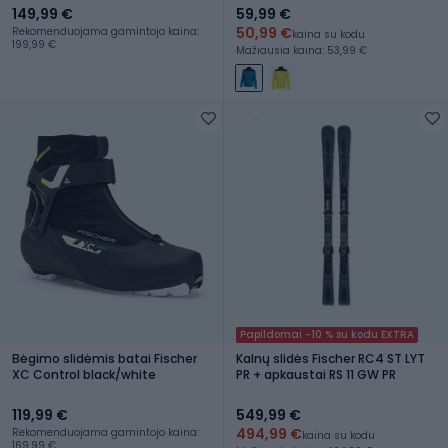
149,99 €
59,99 €
50,99 €
Rekomenduojama gamintojo kaina:
kaina su kodu
199,99 €
Mažiausia kaina: 53,99 €
Papildomai -10 % su kodu EXTRA
Bėgimo slidėmis batai Fischer
Kalnų slidės Fischer RC4 ST LYT
XC Control black/white
PR + apkaustai RS 11 GW PR
119,99 €
549,99 €
494,99 €
Rekomenduojama gamintojo kaina:
kaina su kodu
169,99 €