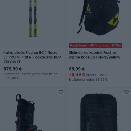
Papildomai -15 % su kodu EXTRA
Kalnų slidės Fischer RC4 Noize
Slidinėjimo kuprinė Fischer
ST PRO M-Plate + apkaustai RC4
Alpine Race 36 l black/yellow
Z13 GW FF
879,99 €
89,99 €
76,49 €
Rekomenduojama gamintojo kaina:
kaina su kodu
1 289,00 €
Mažiausia kaina: 69,29 €