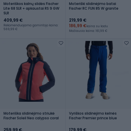
Moteriškos kalnų slidės Fischer
Moteriški slidinėjimo batai
Lite 68 SLR + apkaustai RS 9 GW
Fischer RC FUN 85 W granite
SLR
409,99 €
219,99 €
186,99 €
Rekomenduojama gamintojo kaina:
kaina su kodu
569,99 €
Mažiausia kaina: 161,99 €
Moteriška slidinėjimo striukė
Vyriškos slidinėjimo kelnės
Fischer Soleil Neo calypso coral
Fischer Premier prince blue
259,99 €
179,99 €