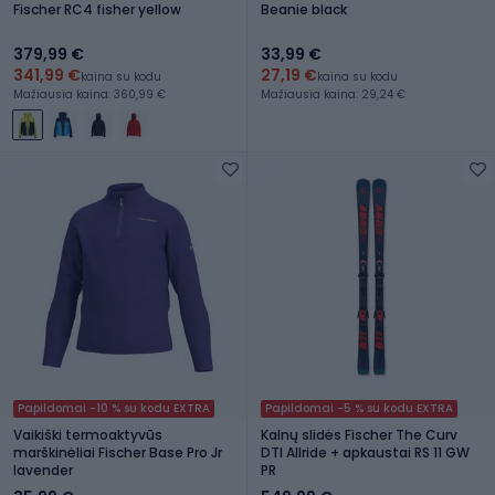
Fischer RC4 fisher yellow
Beanie black
379,99 €
33,99 €
341,99 €
27,19 €
kaina su kodu
kaina su kodu
Mažiausia kaina: 360,99 €
Mažiausia kaina: 29,24 €
Papildomai -10 % su kodu EXTRA
Papildomai -5 % su kodu EXTRA
Vaikiški termoaktyvūs
Kalnų slidės Fischer The Curv
marškinėliai Fischer Base Pro Jr
DTI Allride + apkaustai RS 11 GW
lavender
PR