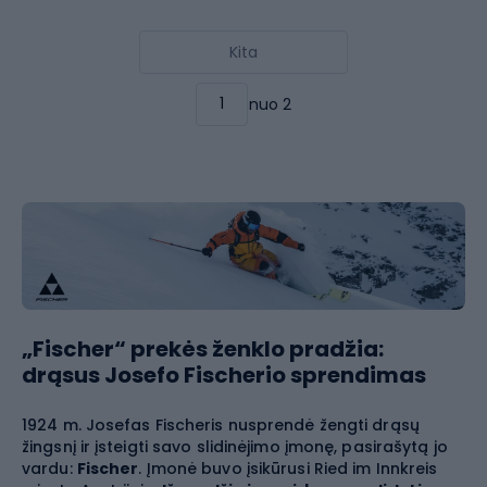
Kita
nuo 2
„Fischer“ prekės ženklo pradžia:
drąsus Josefo Fischerio sprendimas
1924 m. Josefas Fischeris nusprendė žengti drąsų
žingsnį ir įsteigti savo slidinėjimo įmonę, pasirašytą jo
vardu:
Fischer
. Įmonė buvo įsikūrusi Ried im Innkreis