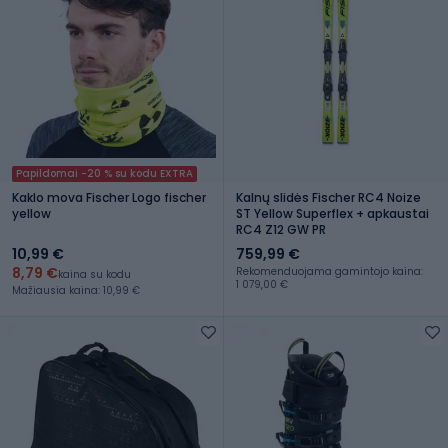
Papildomai -20 % su kodu EXTRA
Kaklo mova Fischer Logo fischer
Kalnų slidės Fischer RC4 Noize
yellow
ST Yellow Superflex + apkaustai
RC4 Z12 GW PR
10,99 €
759,99 €
8,79 €
Rekomenduojama gamintojo kaina:
kaina su kodu
1 079,00 €
Mažiausia kaina: 10,99 €