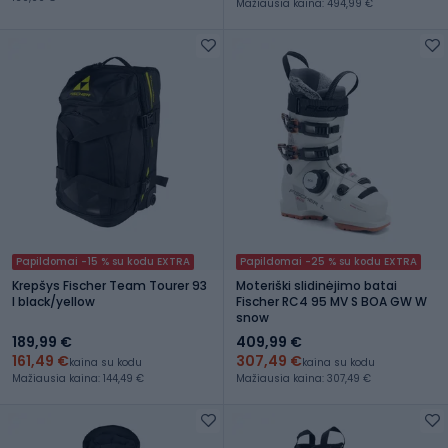
Mažiausia kaina: 494,99 €
Papildomai -15 % su kodu EXTRA
Papildomai -25 % su kodu EXTRA
Krepšys Fischer Team Tourer 93
Moteriški slidinėjimo batai
l black/yellow
Fischer RC4 95 MV S BOA GW W
snow
189,99 €
409,99 €
161,49 €
307,49 €
kaina su kodu
kaina su kodu
Mažiausia kaina: 144,49 €
Mažiausia kaina: 307,49 €