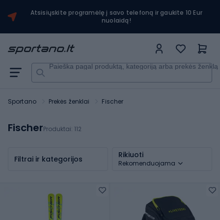
Atsisiųskite programėlę į savo telefoną ir gaukite 10 Eur
nuolaidą!
Paieška pagal produktą, kategoriją arba prekės ženklą
Sportano
Prekės ženklai
Fischer
Fischer
Produktai:
112
Rikiuoti
Filtrai ir kategorijos
Rekomenduojama