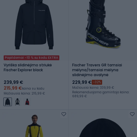
Papildomai -10 % su kodu EXTRA
Vyriška slidinėjimo striukė
Fischer Travers GR tamsiai
Fischer Explorer black
mėlyna/tamsiai mėlyna
slidinėjimo avalynė
239,99 €
229,99 €
-32%
215,99 €
Mažiausia kaina: 339,99 €
kaina su kodu
Rekomenduojama gamintojo kaina:
Mažiausia kaina: 215,99 €
689,99 €