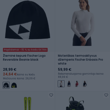
Papildomai -15 % su kodu EXTRA
Žieminė kepurė Fischer Logo
Moteriškas termoaktyvus
Reversible Beanie black
džemperis Fischer Enbasis Pro
white
28,99 €
59,99 €
24,64 €
Rekomenduojama gamintojo kaina:
kaina su kodu
88,99 €
Mažiausia kaina: 26,09 €