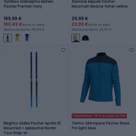
Vyriškos slidinėjimo kelnės
Žieminė kepurė Fischer
Fischer Premier navy
Mountain Beanie fisher yellow
189,99 €
29,99 €
180,49 €
23,99 €
kaina su kodu
kaina su kodu
Mažiausia kaina: 189,99 €
Mažiausia kaina: 25,49 €
Papildomai -15 % su kodu EXTRA
Bėgimo slidės Fischer Apollo EF
Termo džemperis Fischer Base
Mounted + apkaustai Nordic
Pro light blue
Tour Step-in