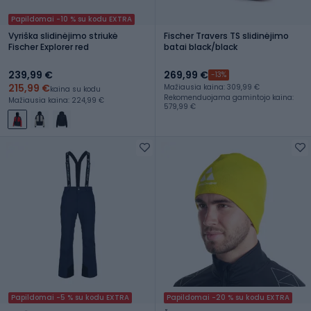
Papildomai -10 % su kodu EXTRA
Vyriška slidinėjimo striukė
Fischer Travers TS slidinėjimo
Fischer Explorer red
batai black/black
239,99 €
269,99 €
-13%
215,99 €
Mažiausia kaina: 309,99 €
kaina su kodu
Rekomenduojama gamintojo kaina:
Mažiausia kaina: 224,99 €
579,99 €
Papildomai -5 % su kodu EXTRA
Papildomai -20 % su kodu EXTRA