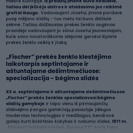
mieste Austrijoje.
Iš pradžių įmonė buvo nedidelė,
tačiau dėl įkūrėjo aistros ir atsidavimo jos reikšmė
greitai išaugo.
Vadovaujant Josefui, įmonė pardavė
pusę milijono slidžių - tuo metu tai buvo didžiulė
sėkmė. Tačiau didžiausias prekės ženklo augimas
prasidėjo vadovaujant jo sūnui Josefui jaunesniajam,
kuris savo novatoriškomis idėjomis gerokai išplėtė
prekės ženklo veiklą ir įtaką.
„Fischer“ prekės ženklo klestėjimo
laikotarpis septintajame ir
aštuntajame dešimtmečiuose:
specializacija - bėgimo slidės
XX a. septintajame ir aštuntajame dešimtmečiuose
„Fischer“ prekės ženklas specializavosi bėgimo
slidžių gamyboje
ir tapo vienu iš pirmaujančių
slidinėjimo įrangos gamintojų pasaulyje. Įdiegus
modernias technologijas ir medžiagas, bendrovė
galėjo kurti išskirtinės kokybės ir našumo slides.
1971 m.
„Fischer“ pristatė modelį „Europa 77“, kuris tapo