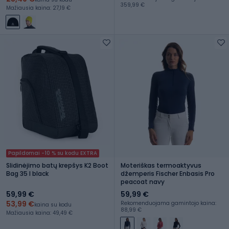
359,99 €
Mažiausia kaina: 27,19 €
Papildomai -10 % su kodu EXTRA
Slidinėjimo batų krepšys K2 Boot
Moteriškas termoaktyvus
Bag 35 l black
džemperis Fischer Enbasis Pro
peacoat navy
59,99 €
59,99 €
53,99 €
Rekomenduojama gamintojo kaina:
kaina su kodu
88,99 €
Mažiausia kaina: 49,49 €