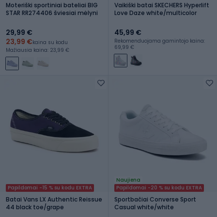
Moteriški sportiniai bateliai BIG
Vaikiški batai SKECHERS Hyperlift
STAR RR274406 šviesiai mėlyni
Love Daze white/multicolor
29,99 €
45,99 €
23,99 €
Rekomenduojama gamintojo kaina:
kaina su kodu
69,99 €
Mažiausia kaina: 23,99 €
Naujiena
Papildomai -15 % su kodu EXTRA
Papildomai -20 % su kodu EXTRA
Batai Vans LX Authentic Reissue
Sportbačiai Converse Sport
44 black toe/grape
Casual white/white