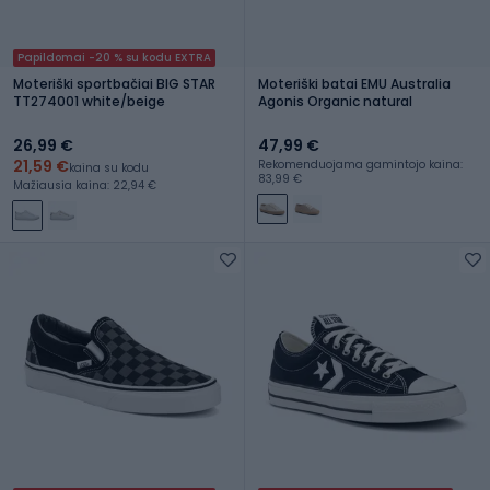
Papildomai -20 % su kodu EXTRA
Moteriški sportbačiai BIG STAR
Moteriški batai EMU Australia
TT274001 white/beige
Agonis Organic natural
26,99 €
47,99 €
21,59 €
Rekomenduojama gamintojo kaina:
kaina su kodu
83,99 €
Mažiausia kaina: 22,94 €