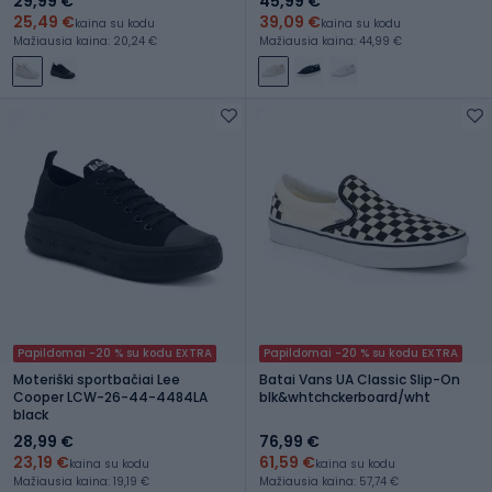
29,99 €
45,99 €
25,49 €
39,09 €
kaina su kodu
kaina su kodu
Mažiausia kaina: 20,24 €
Mažiausia kaina: 44,99 €
Papildomai -20 % su kodu EXTRA
Papildomai -20 % su kodu EXTRA
Moteriški sportbačiai Lee
Batai Vans UA Classic Slip-On
Cooper LCW-26-44-4484LA
blk&whtchckerboard/wht
black
28,99 €
76,99 €
23,19 €
61,59 €
kaina su kodu
kaina su kodu
Mažiausia kaina: 19,19 €
Mažiausia kaina: 57,74 €