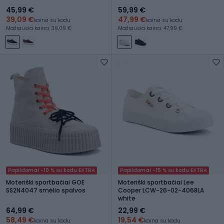
45,99 €
59,99 €
39,09 €
47,99 €
kaina su kodu
kaina su kodu
Mažiausia kaina: 39,09 €
Mažiausia kaina: 47,99 €
Papildomai -10 % su kodu EXTRA
Papildomai -15 % su kodu EXTRA
Moteriški sportbačiai GOE
Moteriški sportbačiai Lee
SS2N4047 smėlio spalvos
Cooper LCW-26-02-4068LA
white
64,99 €
22,99 €
58,49 €
19,54 €
kaina su kodu
kaina su kodu