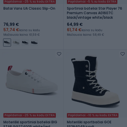
Papildomai -25 % su kodu EXTRA
Papildomai -5 % su kodu EXTRA
Batai Vans UA Classic Slip-On
Sportiniai bateliai Star Player 76
Premium Canvas A01607C
black/vintage white/black
76,99 €
64,99 €
57,74 €
61,74 €
kaina su kodu
kaina su kodu
Mažiausia kaina: 61,59 €
Mažiausia kaina: 58,49 €
Papildomai -25 % su kodu EXTRA
Papildomai -10 % su kodu EXTRA
Moteriški sportiniai bateliai BIG
Moteriški sportbačiai GOE
STAR GG274005 white/red
SS2N4049 juodi