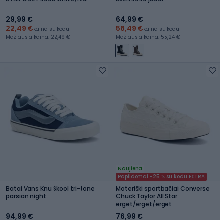
29,99 €
64,99 €
22,49 €
58,49 €
kaina su kodu
kaina su kodu
Mažiausia kaina: 22,49 €
Mažiausia kaina: 55,24 €
Naujiena
Papildomai -25 % su kodu EXTRA
Batai Vans Knu Skool tri-tone
Moteriški sportbačiai Converse
parsian night
Chuck Taylor All Star
erget/erget/erget
94,99 €
76,99 €