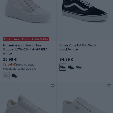
Papildomai -15 % su kodu EXTRA
Moteriški sportbačiai Lee
Batai Vans UA Old Skool
Cooper LCW-26-44-4480LA
black/white
white
22,99 €
84,99 €
19,54 €
kaina su kodu
Mažiausia kaina: 20,39 €