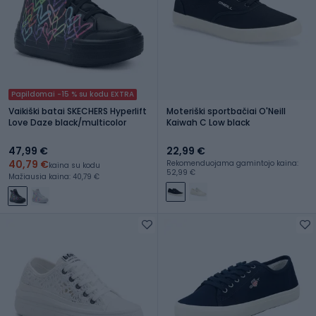
Papildomai -15 % su kodu EXTRA
Vaikiški batai SKECHERS Hyperlift
Moteriški sportbačiai O'Neill
Love Daze black/multicolor
Kaiwah C Low black
47,99 €
22,99 €
40,79 €
Rekomenduojama gamintojo kaina:
kaina su kodu
52,99 €
Mažiausia kaina: 40,79 €