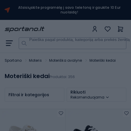
Atsisiųskite programėlę į savo telefoną ir gaukite 10 Eur
nuolaidą!
Paieška pagal produktą, kategoriją arba prekės ženklą
Sportano
Moteris
Moteriška avalynė
Moteriški kedai
Moteriški kedai
Produktai:
356
Rikiuoti
Filtrai ir kategorijos
Rekomenduojama