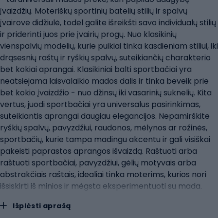
įvaizdžių. Moteriškų sportinių batelių stilių ir spalvų
įvairovė didžiulė, todėl galite išreikšti savo individualų stilių
ir priderinti juos prie įvairių progų. Nuo klasikinių
vienspalvių modelių, kurie puikiai tinka kasdieniam stiliui, iki
drąsesnių raštų ir ryškių spalvų, suteikiančių charakterio
bet kokiai aprangai. Klasikiniai balti sportbačiai yra
neatsiejama laisvalaikio mados dalis ir tinka beveik prie
bet kokio įvaizdžio - nuo džinsų iki vasarinių suknelių. Kita
vertus, juodi sportbačiai yra universalus pasirinkimas,
suteikiantis aprangai daugiau elegancijos. Nepamirškite
ryškių spalvų, pavyzdžiui, raudonos, mėlynos ar rožinės,
sportbačių, kurie tampa madingu akcentu ir gali visiškai
pakeisti paprastos aprangos išvaizdą. Raštuoti arba
raštuoti sportbačiai, pavyzdžiui, gėlių motyvais arba
abstrakčiais raštais, idealiai tinka moterims, kurios nori
išsiskirti iš minios ir mėgsta eksperimentuoti su mada.
Kita vertus, metalo apdaila ir blizgios medžiagos yra
Išplėsti aprašą
puikus pasirinkimas vakariniams pasivaikščiojimams, kai