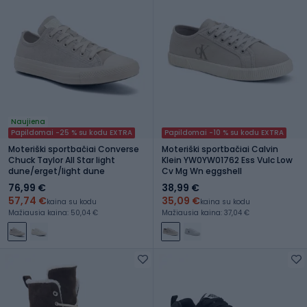
Naujiena
Papildomai -25 % su kodu EXTRA
Papildomai -10 % su kodu EXTRA
Moteriški sportbačiai Converse
Moteriški sportbačiai Calvin
Chuck Taylor All Star light
Klein YW0YW01762 Ess Vulc Low
dune/erget/light dune
Cv Mg Wn eggshell
76,99 €
38,99 €
57,74 €
35,09 €
kaina su kodu
kaina su kodu
Mažiausia kaina: 50,04 €
Mažiausia kaina: 37,04 €