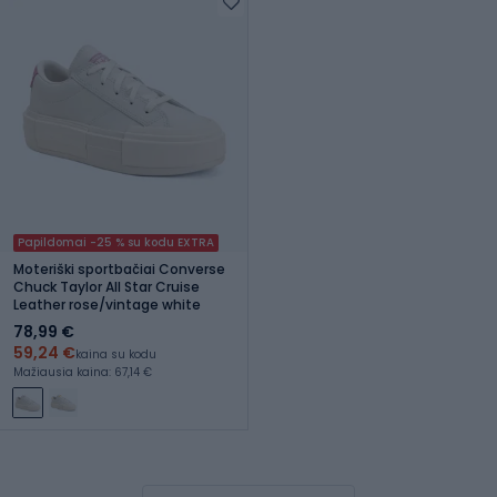
Papildomai -25 % su kodu EXTRA
Moteriški sportbačiai Converse
Chuck Taylor All Star Cruise
Leather rose/vintage white
78,99 €
59,24 €
kaina su kodu
Mažiausia kaina: 67,14 €