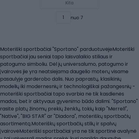
Kita
nuo 7
Moteriški sportbačiai "Sportano" parduotuvėjeMoteriški
sportbačiai jau seniai tapo laisvalaikio stiliaus ir
patogumo simboliu. Dėl jų universalumo, patogumo ir
įvairovės jie yra neatsiejama daugelio moterų visame
pasaulyje garderobo dalis. Nuo paprastų, klasikinių
modelių iki modernesnių ir technologiškai pažangesnių -
moteriški sportbačiai tapo svarbia ne tik kasdienės
mados, bet ir aktyvaus gyvenimo būdo dalimi. "Sportano"
rasite platų žinomų prekių ženklų, tokių kaip "Merrell",
"Native", "BIG STAR" ar "Diadora", moteriškų sportbačių
asortimentą.Moteriškų sportbačių stilių ir spalvų
įvairovėMoteriški sportbačiai yra ne tik sportinė avalynė
- tai universali mados prekė, kuri papildo daugybę