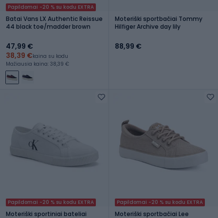
Papildomai -20 % su kodu EXTRA
Batai Vans LX Authentic Reissue
Moteriški sportbačiai Tommy
44 black toe/madder brown
Hilfiger Archive day lily
47,99 €
88,99 €
38,39 €
kaina su kodu
Mažiausia kaina: 38,39 €
Papildomai -20 % su kodu EXTRA
Papildomai -20 % su kodu EXTRA
Moteriški sportiniai bateliai
Moteriški sportbačiai Lee