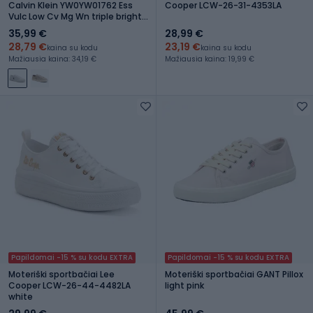
Calvin Klein YW0YW01762 Ess
Cooper LCW-26-31-4353LA
Vulc Low Cv Mg Wn triple bright
white
35,99 €
28,99 €
28,79 €
23,19 €
kaina su kodu
kaina su kodu
Mažiausia kaina: 34,19 €
Mažiausia kaina: 19,99 €
Papildomai -15 % su kodu EXTRA
Papildomai -15 % su kodu EXTRA
Moteriški sportbačiai Lee
Moteriški sportbačiai GANT Pillox
Cooper LCW-26-44-4482LA
light pink
white