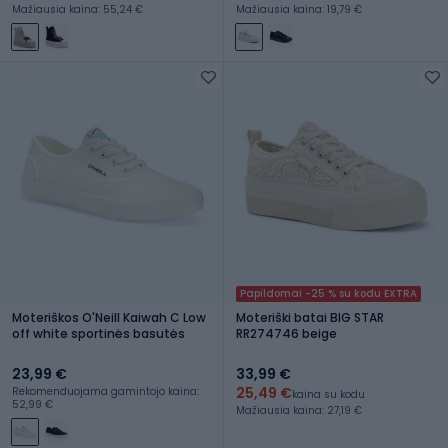
Mažiausia kaina: 55,24 €
Mažiausia kaina: 19,79 €
Papildomai -25 % su kodu EXTRA
Moteriškos O'Neill Kaiwah C Low
Moteriški batai BIG STAR
off white sportinės basutės
RR274746 beige
23,99 €
33,99 €
25,49 €
Rekomenduojama gamintojo kaina:
kaina su kodu
52,99 €
Mažiausia kaina: 27,19 €