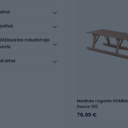
aina
palva
idžiausias naudotojo
voris
arama
Medinės rogutės HUMBA
Davos 100
76,99 €