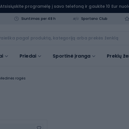
Atsisiųskite programėlę į savo telefoną ir gaukite 10 Eur nuol
Siuntimas per 48 h
Sportano Club
ai
Priedai
Sportinė įranga
Prekių že
Medinės rogės