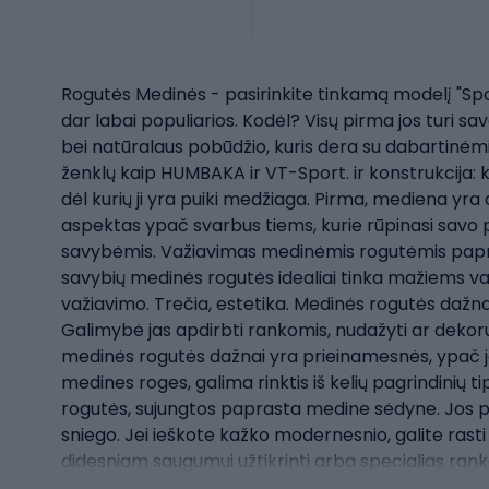
Rogutės Medinės - pasirinkite tinkamą modelį "Spo
dar labai populiarios. Kodėl? Visų pirma jos turi sav
bei natūralaus pobūdžio, kuris dera su dabartinėmi
ženklų kaip HUMBAKA ir VT-Sport. ir konstrukcija:
dėl kurių ji yra puiki medžiaga. Pirma, mediena yra a
aspektas ypač svarbus tiems, kurie rūpinasi savo p
savybėmis. Važiavimas medinėmis rogutėmis papras
savybių medinės rogutės idealiai tinka mažiems vai
važiavimo. Trečia, estetika. Medinės rogutės dažna
Galimybė jas apdirbti rankomis, nudažyti ar dekoruo
medinės rogutės dažnai yra prieinamesnės, ypač jei
medines roges, galima rinktis iš kelių pagrindinių 
rogutės, sujungtos paprasta medine sėdyne. Jos pap
sniego. Jei ieškote kažko modernesnio, galite rasti m
didesniam saugumui užtikrinti arba specialias ranke
kontrolę nusileidimo metu, arba su galimybe įsigyti