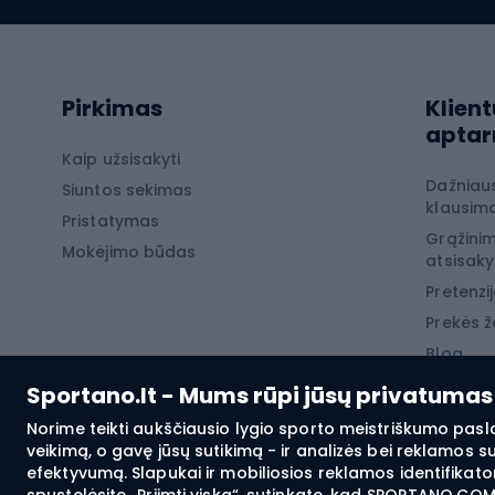
Softshell kelnės
Dvirač
Kelnės žygiams pėsčiomis
Softshell striukės
Laip
Pirkimas
Klient
Žygio šortai
apta
Neperpučiamos striukės
Laipio
Kaip užsisakyti
Dažniau
Žygio marškinėliai
Siuntos sekimas
Laipio
klausima
Pristatymas
Terminiai apatiniai
Laipio
Grąžinim
Mokėjimo būdas
atsisak
Žiemos
Pretenzij
Prekės ž
Žvej
Blog
Sportano.lt - Mums rūpi jūsų privatumas
Karpių
Šamų 
Norime teikti aukščiausio lygio sporto meistriškumo pasl
veikimą, o gavę jūsų sutikimą - ir analizės bei reklamos 
Žvejy
efektyvumą. Slapukai ir mobiliosios reklamos identifikator