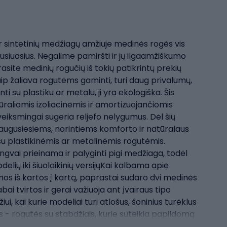
 sintetinių medžiagų amžiuje medinės rogės vis
augusiuosius. Negalime pamiršti ir jų ilgaamžiškumo
site medinių rogučių iš tokių patikrintų prekių
p žaliava rogutėms gaminti, turi daug privalumų,
ti su plastiku ar metalu, ji yra ekologiška. Šis
raliomis izoliacinėmis ir amortizuojančiomis
ksmingai sugeria reljefo nelygumus. Dėl šių
uaugusiesiems, norintiems komforto ir natūralaus
su plastikinėmis ar metalinėmis rogutėmis.
ngvai prieinama ir palyginti pigi medžiaga, todėl
lių iki šiuolaikinių versijųKai kalbama apie
mos iš kartos į kartą, paprastai sudaro dvi medinės
 tvirtos ir gerai važiuoja ant įvairaus tipo
i, kai kurie modeliai turi atlošus, šoninius turėklus
s - rogutės su stabdžiais, kurie suteikia papildomą
 Kai kuriose šiuolaikinėse versijose mediena