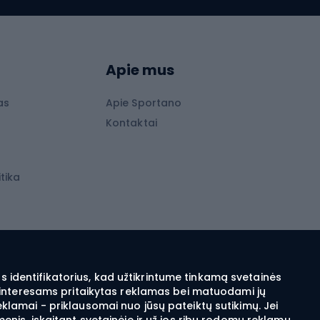
Slidinėjimo kelnės
Slidinėjimo batai
as
Slidinėjimo akiniai
Apie mus
Lygumų slidės
Slidės vaikams
as
Apie Sportano
s
Kontaktai
Slidinėjimo šalmai
Apranga žiemos sportui
tika
Apranga, skirta bėgimo slidėmis sportui
Ski touring apranga
ai
Slidinėjimo apranga
Snieglenčių apranga
 identifikatorius, kad užtikrintume tinkamą svetainės
sų interesams pritaikytas reklamas bei matuodami jų
Elektra šildomi drabužiai ir aksesuarai
eklamai - priklausomai nuo jūsų pateiktų sutikimų. Jei