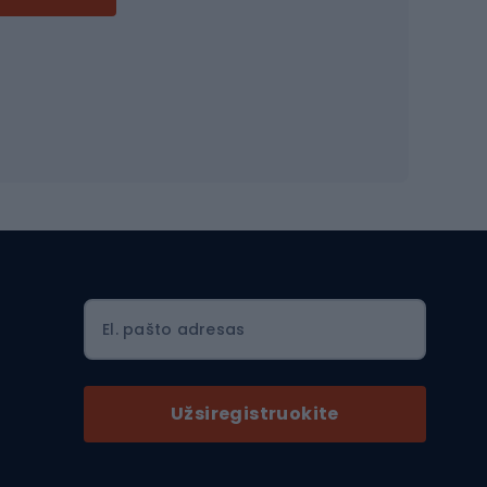
Dviračių šalmai
Šalmai Full face
Važiavimo keliu šalmai
MTB šalmai
Ski touring
Ski touring slidės
El. pašto adresas
Ski touring batai
nės
Ski touring lazdos
Užsiregistruokite
Slidinėjimas