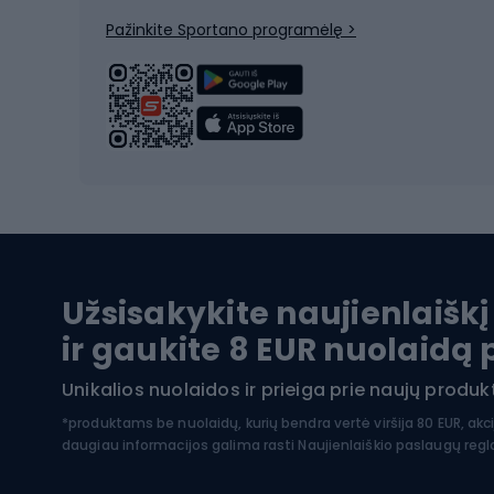
Žygio batai
Dvirač
Pažinkite Sportano programėlę >
Alpinizmo batai
Turistiniai batai
Dvir
Vandens sportai
Dvirač
Dvirač
Maudymosi kostiumėliai
Dvirač
Baidarės
Kėdut
Pontonai
Dvira
Užsisakykite naujienlaiškį
SUP lentos
Dvirač
ir gaukite 8 EUR nuolaidą
Hidrokostiumai nardymui
Unikalios nuolaidos ir prieiga prie naujų prod
Dvir
Turistinė apranga
*produktams be nuolaidų, kurių bendra vertė viršija 80 EUR, akc
daugiau informacijos galima rasti
Naujienlaiškio paslaugų reg
Dvira
Striukės nuo lietaus
Dvirač