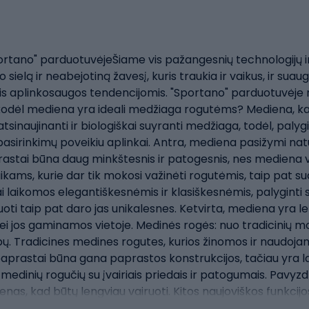
rtano" parduotuvėjeŠiame vis pažangesnių technologijų ir
o sielą ir neabejotiną žavesį, kuris traukia ir vaikus, ir su
s aplinkosaugos tendencijomis. "Sportano" parduotuvėje ra
 kodėl mediena yra ideali medžiaga rogutėms? Mediena, kai
tsinaujinanti ir biologiškai suyranti medžiaga, todėl, palygin
asirinkimų poveikiu aplinkai. Antra, mediena pasižymi natū
tai būna daug minkštesnis ir patogesnis, nes mediena vei
kams, kurie dar tik mokosi važinėti rogutėmis, taip pat s
i laikomos elegantiškesnėmis ir klasiškesnėmis, palyginti 
ti taip pat daro jas unikalesnes. Ketvirta, mediena yra le
 jos gaminamos vietoje. Medinės rogės: nuo tradicinių mode
tipų. Tradicines medines rogutes, kurios žinomos ir naudoja
rastai būna gana paprastos konstrukcijos, tačiau yra labai
edinių rogučių su įvairiais priedais ir patogumais. Pavyzdžiu
nas, kad būtų lengviau vairuoti. Kitos naujoviškos funkcijo
 sėdynių užvalkalus, kad būtų didesnis šiluminis komfortas.