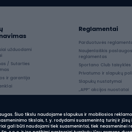
ių ratai
Snieglenčių sport
iojimas
ų
Reglamentai
Snieglentės
rnavimas
jimo drabužiai
Snieglenčių batai
Parduotuvės reglament
siai užduodami
Naujienlaiškis paslaugo
jimo batai
Snieglenčių apkaustai
i
reglamentas
jimo įranga
Snieglenčių apranga
as / Sutarties
Sportano Club taisyklės
ymas
 laipiojimo įranga
Privatumo ir slapukų poli
os ir garantija
Slapukų nustatymai
enklai
yba
„APP“ akcijos nuostatai
„SECRET“ akcijos nuostat
 žvejyba
žvejyba
augas. Šiuo tikslu naudojame slapukus ir mobiliosios reklamos
suasmeninimo tikslais, t. y. rodydami suasmenintą turinį ir jū
ba spiningu
iai gali būti naudojami tiek suasmenintai, tiek neasmeninei r