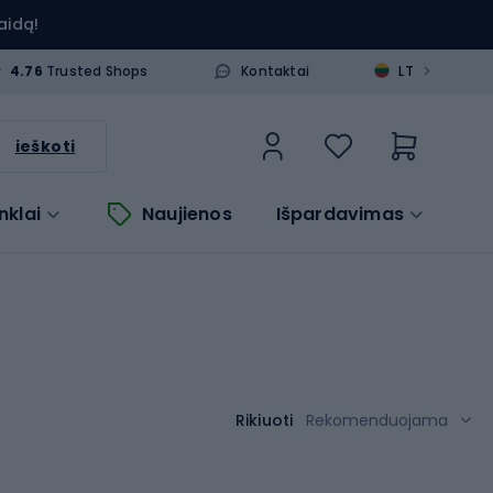
aidą!
>
4.76
Trusted Shops
Kontaktai
LT
ieškoti
nklai
Naujienos
Išpardavimas
Rikiuoti
Rekomenduojama