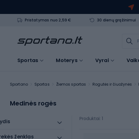
Pristatymas nuo 2,59 €
30 dienų grąžinimui
Sportas
Moterys
Vyrai
Vaik
Sportano
Sportas
Žiemos sportas
Rogutės ir čiuožynės
Medinės rogės
Produktai: 1
ydis
rekės ženklas