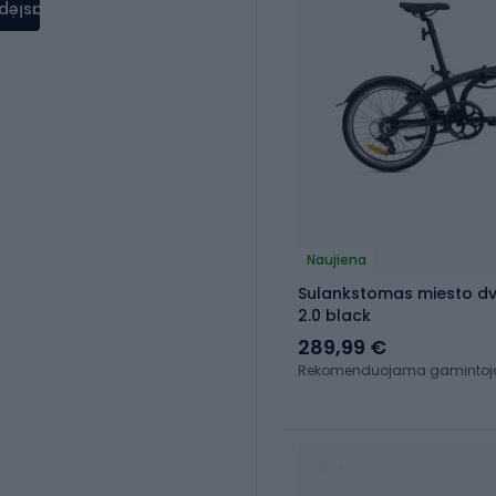
aslėpti
Naujiena
Sulankstomas miesto dv
2.0 black
289,99 €
Rekomenduojama gamintojo 