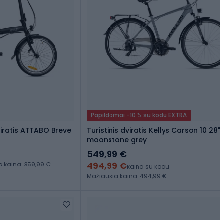
Papildomai -10 % su kodu EXTRA
iratis ATTABO Breve
Turistinis dviratis Kellys Carson 10 28"
moonstone grey
549,99 €
494,99 €
kaina: 359,99 €
kaina su kodu
Mažiausia kaina: 494,99 €