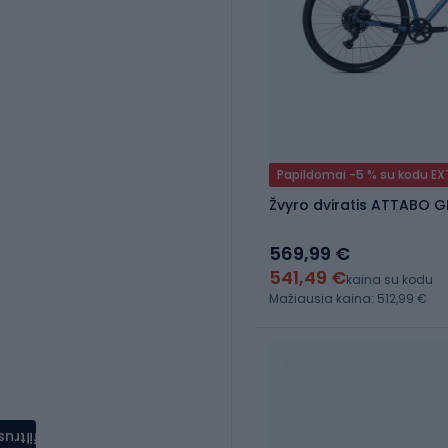
Papildomai -5 % su kodu E
Žvyro dviratis ATTABO 
569,99 €
541,49 €
kaina su kodu
Mažiausia kaina: 512,99 €
filtrus