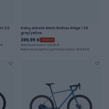
NO 3.0
Kalnų dviratis Marin Bolinas Ridge 1 29
gray/yellow
399,99 €
-20,00 €
 €
Mažiausia kaina: 419,99 €
Rekomenduojama gamintojo kaina: 459,99 €