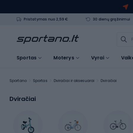
Pristatymas nuo 2,59 €
30 dienų grąžinimui
Sportas
Moterys
Vyrai
Vaik
Sportano
Sportas
Dviračiai ir aksesuarai
Dviračiai
Dviračiai