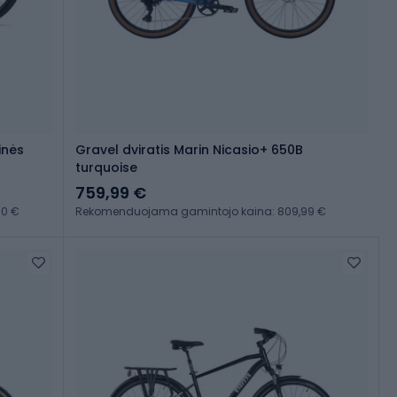
inės
Gravel dviratis Marin Nicasio+ 650B
turquoise
759,99 €
00 €
Rekomenduojama gamintojo kaina: 809,99 €