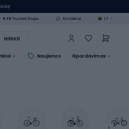
aidą!
>
4.76
Trusted Shops
Kontaktai
LT
ieškoti
nklai
Naujienos
Išpardavimas