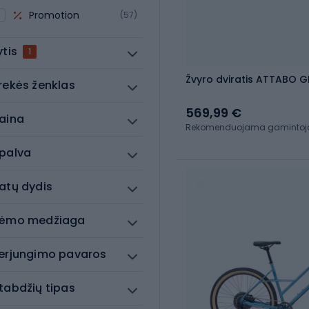
Promotion
(57)
ytis
1
Žvyro dviratis ATTABO G
rekės ženklas
569,99 €
aina
Rekomenduojama gamintojo 
palva
atų dydis
ėmo medžiaga
erjungimo pavaros
tabdžių tipas