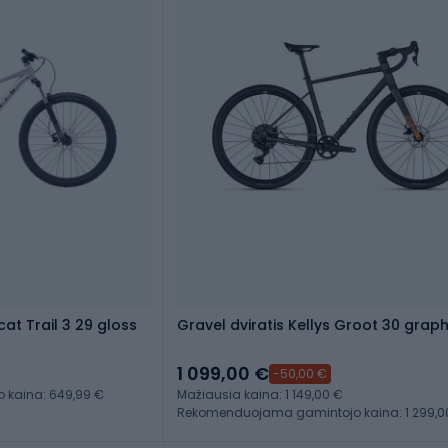
cat Trail 3 29 gloss
Gravel dviratis Kellys Groot 30 graph
1 099,00 €
-50,00 €
kaina: 649,99 €
Mažiausia kaina: 1 149,00 €
Rekomenduojama gamintojo kaina: 1 299,0