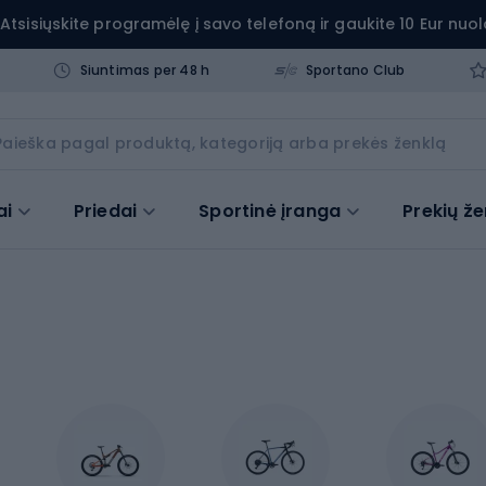
Atsisiųskite programėlę į savo telefoną ir gaukite 10 Eur nuol
Siuntimas per 48 h
Sportano Club
ai
Priedai
Sportinė įranga
Prekių že