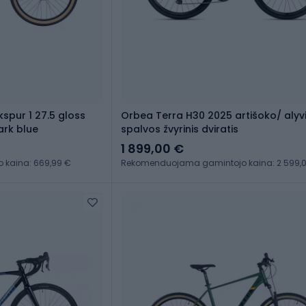
kspur 1 27.5 gloss
Orbea Terra H30 2025 artišoko/ alyv
ark blue
spalvos žvyrinis dviratis
1 899,00 €
kaina: 669,99 €
Rekomenduojama gamintojo kaina: 2 599,