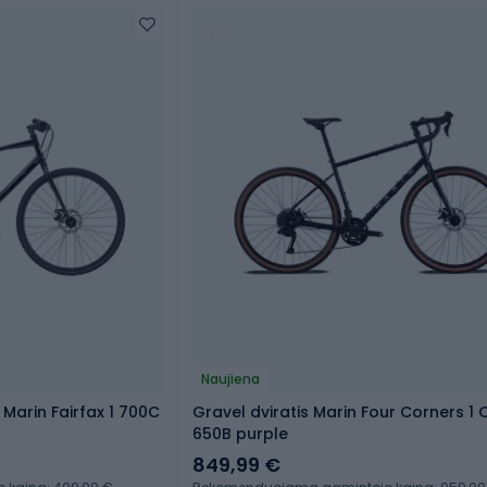
Naujiena
s Marin Fairfax 1 700C
Gravel dviratis Marin Four Corners 1 
650B purple
849,99 €