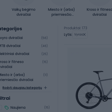
Vaikų bėgimo
Miesto ir (arba)
Kroso ir fitnes
dviračiai
priemiesčio
dviračiai
dviračiai
tegorijos
Produktai: 173
Lytis:
Vyras
vyro dviračiai
(56)
TB dviračiai
(46)
lektriniai dviračiai
(25)
roso ir fitneso
(15)
viračiai
iesto ir (arba)
(11)
riemiesčio dviračiai
Rodyti daugiau kategorijų
iltrai
Naujiena
(15)