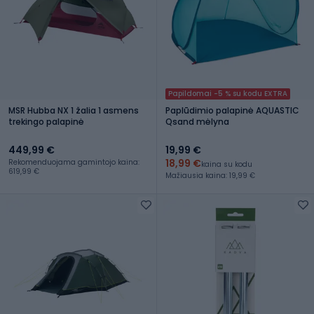
Papildomai -5 % su kodu EXTRA
MSR Hubba NX 1 žalia 1 asmens
Paplūdimio palapinė AQUASTIC
trekingo palapinė
Qsand mėlyna
449,99 €
19,99 €
18,99 €
Rekomenduojama gamintojo kaina:
kaina su kodu
619,99 €
Mažiausia kaina: 19,99 €