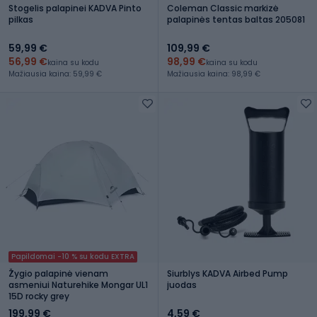
Stogelis palapinei KADVA Pinto
Coleman Classic markizė
pilkas
palapinės tentas baltas 205081
59,99 €
109,99 €
56,99 €
98,99 €
kaina su kodu
kaina su kodu
Mažiausia kaina: 59,99 €
Mažiausia kaina: 98,99 €
Papildomai -10 % su kodu EXTRA
Žygio palapinė vienam
Siurblys KADVA Airbed Pump
asmeniui Naturehike Mongar UL1
juodas
15D rocky grey
199,99 €
4,59 €