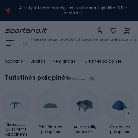
Atsisiųskite programėlę į savo telefoną ir gaukite 10 Eur
nuolaidą!
Paieška pagal produktą, kategoriją arba prekės ženklą
Sportano
Sportas
Kempingas
Turistinės palapinės
Turistinės palapinės
Produktai:
192
Aksesuarai
Pripučiamos
Automobilių
Karkasinės
turistinėms
palapinės
palapinės
palapinės
palapinėms