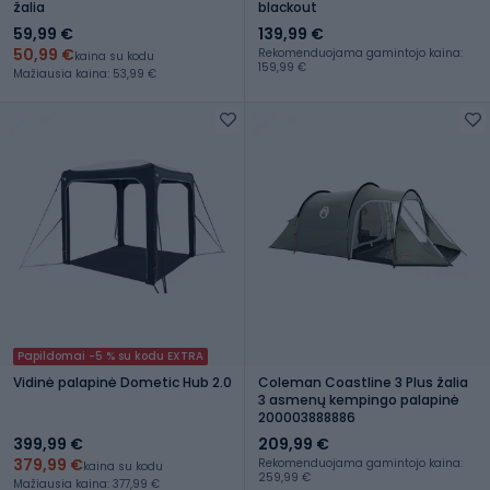
žalia
blackout
59,99 €
139,99 €
50,99 €
Rekomenduojama gamintojo kaina:
kaina su kodu
159,99 €
Mažiausia kaina: 53,99 €
Papildomai -5 % su kodu EXTRA
Vidinė palapinė Dometic Hub 2.0
Coleman Coastline 3 Plus žalia
3 asmenų kempingo palapinė
200003888886
399,99 €
209,99 €
379,99 €
Rekomenduojama gamintojo kaina:
kaina su kodu
259,99 €
Mažiausia kaina: 377,99 €