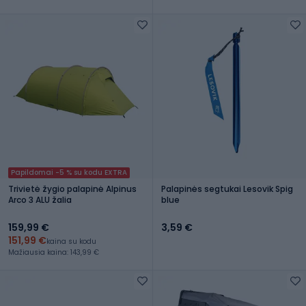
Papildomai -5 % su kodu EXTRA
Trivietė žygio palapinė Alpinus
Palapinės segtukai Lesovik Spig
Arco 3 ALU žalia
blue
159,99 €
3,59 €
151,99 €
kaina su kodu
Mažiausia kaina: 143,99 €