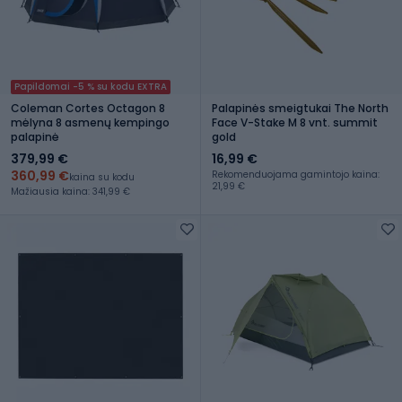
Papildomai -5 % su kodu EXTRA
Coleman Cortes Octagon 8
Palapinės smeigtukai The North
mėlyna 8 asmenų kempingo
Face V-Stake M 8 vnt. summit
palapinė
gold
379,99 €
16,99 €
360,99 €
Rekomenduojama gamintojo kaina:
kaina su kodu
21,99 €
Mažiausia kaina: 341,99 €