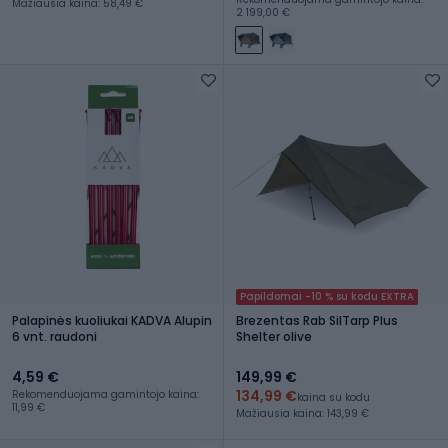
Mažiausia kaina: 58,49 €
2 199,00 €
Papildomai -10 % su kodu EXTRA
Palapinės kuoliukai KADVA Alupin
Brezentas Rab SilTarp Plus
6 vnt. raudoni
Shelter olive
4,59 €
149,99 €
134,99 €
Rekomenduojama gamintojo kaina:
kaina su kodu
11,99 €
Mažiausia kaina: 143,99 €