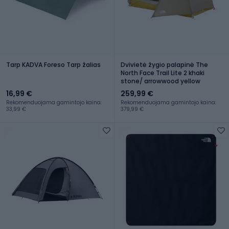
Tarp KADVA Foreso Tarp žalias
Dvivietė žygio palapinė The
North Face Trail Lite 2 khaki
stone/ arrowwood yellow
16,99 €
259,99 €
Rekomenduojama gamintojo kaina:
Rekomenduojama gamintojo kaina:
33,99 €
379,99 €