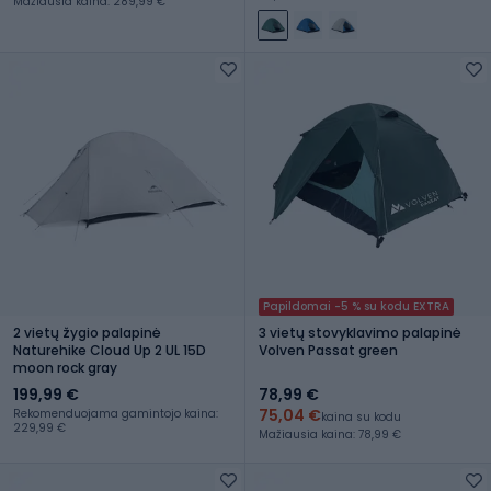
Mažiausia kaina: 289,99 €
Papildomai -5 % su kodu EXTRA
2 vietų žygio palapinė
3 vietų stovyklavimo palapinė
Naturehike Cloud Up 2 UL 15D
Volven Passat green
moon rock gray
199,99 €
78,99 €
75,04 €
Rekomenduojama gamintojo kaina:
kaina su kodu
229,99 €
Mažiausia kaina: 78,99 €