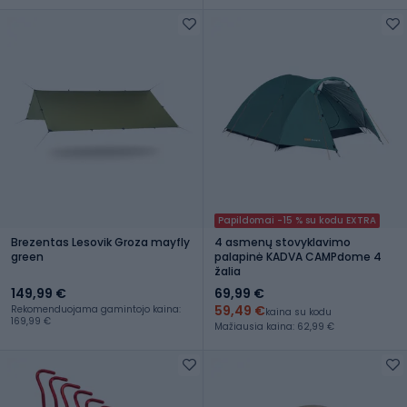
Papildomai -15 % su kodu EXTRA
Brezentas Lesovik Groza mayfly
4 asmenų stovyklavimo
green
palapinė KADVA CAMPdome 4
žalia
149,99 €
69,99 €
59,49 €
Rekomenduojama gamintojo kaina:
kaina su kodu
169,99 €
Mažiausia kaina: 62,99 €