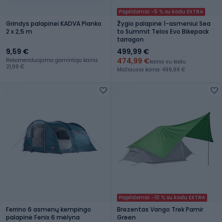
Papildomai -5 % su kodu EXTRA
Grindys palapinei KADVA Planko
Žygio palapinė 1-asmeniui Sea
2 x 2,5 m
to Summit Telos Evo Bikepack
tarragon
9,59 €
499,99 €
474,99 €
Rekomenduojama gamintojo kaina:
kaina su kodu
21,99 €
Mažiausia kaina: 499,99 €
Papildomai -10 % su kodu EXTRA
Ferrino 6 asmenų kempingo
Brezentas Vango Trek Pamir
palapinė Fenix 6 mėlyna
Green