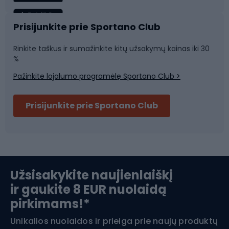
Sportinė medicina
Komandinis sportas
Prisijunkite prie Sportano Club
Rinkite taškus ir sumažinkite kitų užsakymų kainas iki 30
Sporto salė ir fitnesas
%
Pažinkite lojalumo programėlę Sportano Club >
Dviračių šalmai
Prisijunkite prie Sportano Club
Ski touring
Slidinėjimas
Užsisakykite naujienlaiškį
ir gaukite 8 EUR nuolaidą
Apranga žiemos sportui
pirkimams!*
Unikalios nuolaidos ir prieiga prie naujų produktų
Šiaurietiškas ėjimas