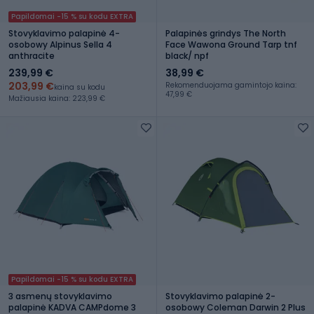
Papildomai -15 % su kodu EXTRA
Stovyklavimo palapinė 4-
Palapinės grindys The North
osobowy Alpinus Sella 4
Face Wawona Ground Tarp tnf
anthracite
black/ npf
239,99 €
38,99 €
203,99 €
Rekomenduojama gamintojo kaina:
kaina su kodu
47,99 €
Mažiausia kaina: 223,99 €
Papildomai -15 % su kodu EXTRA
3 asmenų stovyklavimo
Stovyklavimo palapinė 2-
palapinė KADVA CAMPdome 3
osobowy Coleman Darwin 2 Plus