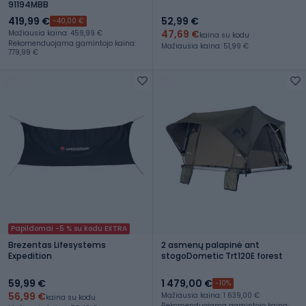
91194MBB
419,99 €
52,99 €
-40,00 €
47,69 €
Mažiausia kaina: 459,99 €
kaina su kodu
Rekomenduojama gamintojo kaina:
Mažiausia kaina: 51,99 €
779,99 €
Papildomai -5 % su kodu EXTRA
Brezentas Lifesystems
2 asmenų palapinė ant
Expedition
stogoDometic Trt120E forest
59,99 €
1 479,00 €
-10%
56,99 €
Mažiausia kaina: 1 639,00 €
kaina su kodu
Rekomenduojama gamintojo kaina: