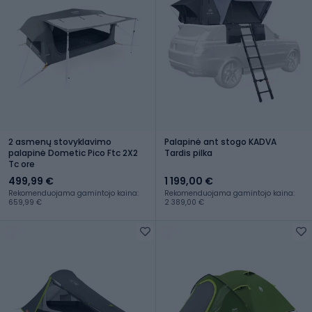
2 asmenų stovyklavimo
Palapinė ant stogo KADVA
palapinė Dometic Pico Ftc 2X2
Tardis pilka
Tc ore
499,99 €
1 199,00 €
Rekomenduojama gamintojo kaina:
Rekomenduojama gamintojo kaina:
659,99 €
2 389,00 €