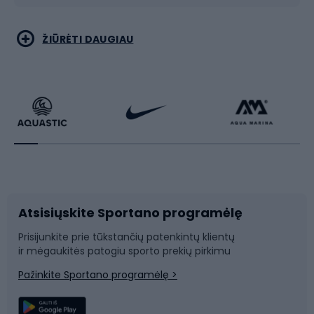
Bėgimas
Koviniai sportai
ŽIŪRĖTI DAUGIAU
Dviračiai
Čiuožimas
Dviratininkų apranga
Rakečių sportas
Dviračių priedai
Dviračių batai
Atsisiųskite Sportano programėlę
Dviračių dalys
Rogutės ir čiuožynės
Prisijunkite prie tūkstančių patenkintų klientų
ir mėgaukitės patogiu sporto prekių pirkimu
Laipiojimas
Snieglenčių sportas
Pažinkite Sportano programėlę >
Žvejyba
Plaukimas