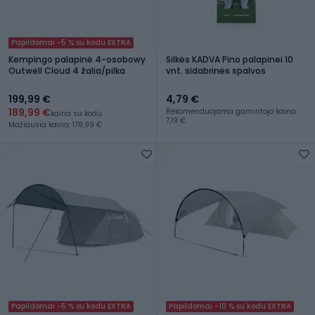
Papildomai -5 % su kodu EXTRA
Kempingo palapinė 4-osobowy
Silkės KADVA Pino palapinei 10
Outwell Cloud 4 žalia/pilka
vnt. sidabrinės spalvos
199,99 €
4,79 €
189,99 €
Rekomenduojama gamintojo kaina:
kaina su kodu
7,19 €
Mažiausia kaina: 179,99 €
Papildomai -5 % su kodu EXTRA
Papildomai -10 % su kodu EXTRA