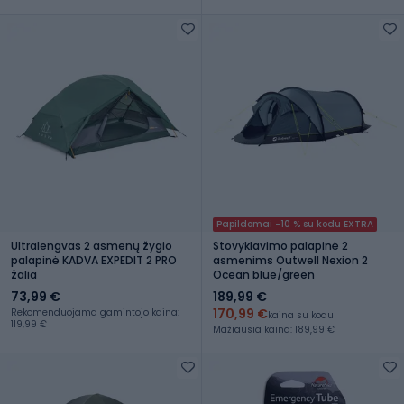
Papildomai -10 % su kodu EXTRA
Ultralengvas 2 asmenų žygio
Stovyklavimo palapinė 2
palapinė KADVA EXPEDIT 2 PRO
asmenims Outwell Nexion 2
žalia
Ocean blue/green
73,99 €
189,99 €
170,99 €
Rekomenduojama gamintojo kaina:
kaina su kodu
119,99 €
Mažiausia kaina: 189,99 €