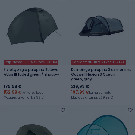
Papildomai -15 % su kodu EXTRA
Papildomai -10 % su kodu EXTRA
3 vietų žygio palapinė Salewa
Kempingo palapinė 3 asmenims
Atlas III faded green / shadow
Outwell Nexion 3 Ocean
green/gray
179,99 €
219,99 €
152,99 €
197,99 €
kaina su kodu
kaina su kodu
Mažiausia kaina: 179,99 €
Mažiausia kaina: 209,99 €