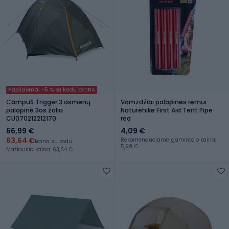
Papildomai -5 % su kodu EXTRA
CampuS Trigger 3 asmenų
Vamzdžiai palapinės rėmui
palapinė 3os žalia
Naturehike First Aid Tent Pipe
CU070212212170
red
66,99 €
4,09 €
63,64 €
Rekomenduojama gamintojo kaina:
kaina su kodu
5,99 €
Mažiausia kaina: 63,64 €