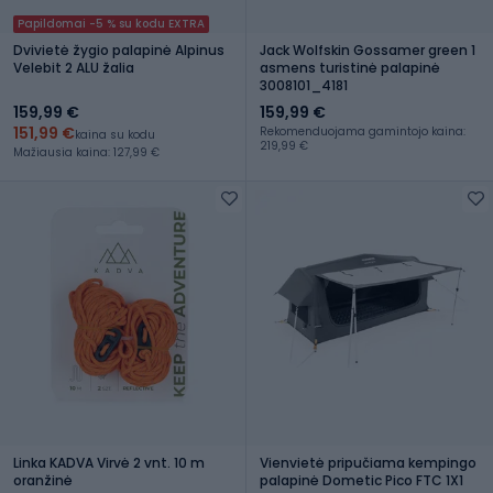
Papildomai -5 % su kodu EXTRA
Dvivietė žygio palapinė Alpinus
Jack Wolfskin Gossamer green 1
Velebit 2 ALU žalia
asmens turistinė palapinė
3008101_4181
159,99 €
159,99 €
151,99 €
Rekomenduojama gamintojo kaina:
kaina su kodu
219,99 €
Mažiausia kaina: 127,99 €
Linka KADVA Virvė 2 vnt. 10 m
Vienvietė pripučiama kempingo
oranžinė
palapinė Dometic Pico FTC 1X1