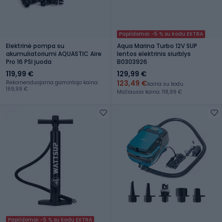
Papildomai -5 % su kodu EXTRA
Elektrinė pompa su
Aqua Marina Turbo 12V SUP
akumuliatoriumi AQUASTIC Aire
lentos elektrinis siurblys
Pro 16 PSI juoda
B0303926
119,99 €
129,99 €
123,49 €
Rekomenduojama gamintojo kaina:
kaina su kodu
169,99 €
Mažiausia kaina: 118,99 €
Papildomai -5 % su kodu EXTRA