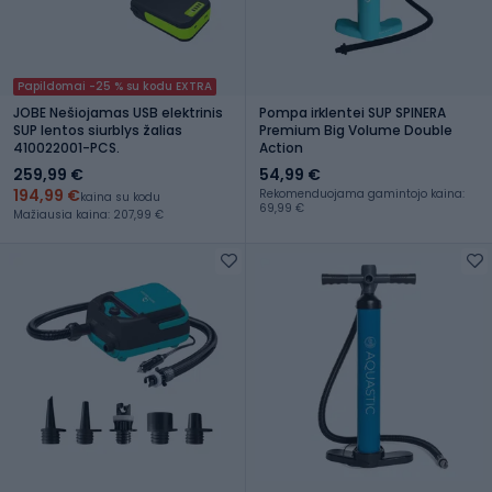
Papildomai -25 % su kodu EXTRA
JOBE Nešiojamas USB elektrinis
Pompa irklentei SUP SPINERA
SUP lentos siurblys žalias
Premium Big Volume Double
410022001-PCS.
Action
259,99 €
54,99 €
194,99 €
Rekomenduojama gamintojo kaina:
kaina su kodu
69,99 €
Mažiausia kaina: 207,99 €