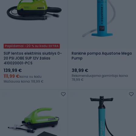
Papildomai -20 % su kodu EXTRA
SUP lentos elektrinis siurblys 0-
Rankinė pompa Aquatone Mega
20 PSI JOBE SUP 12V žalias
Pump
410020001-PCS
139,99 €
38,99 €
111,99 €
Rekomenduojama gamintojo kaina:
kaina su kodu
78,99 €
Mažiausia kaina: 118,99 €