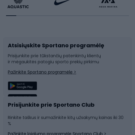
Dviratininkų apranga
Rakečių sportas
Dviračių priedai
Dviračių batai
Atsisiųskite Sportano programėlę
Dviračių dalys
Rogutės ir čiuožynės
Prisijunkite prie tūkstančių patenkintų klientų
ir mėgaukitės patogiu sporto prekių pirkimu
Laipiojimas
Snieglenčių sportas
Pažinkite Sportano programėlę >
Žvejyba
Plaukimas
Sportinė medicina
Komandinis sportas
Prisijunkite prie Sportano Club
Rinkite taškus ir sumažinkite kitų užsakymų kainas iki 30
Sporto salė ir fitnesas
%
Pažinkite lojalumo programėlę Sportano Club >