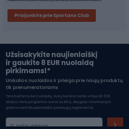
Dviračių šalmai
Prisijunkite prie Sportano Club
Ski touring
Slidinėjimas
Užsisakykite naujienlaiškį
ir gaukite 8 EUR nuolaidą
Apranga žiemos sportui
pirkimams!*
Unikalios nuolaidos ir prieiga prie naujų produktų
Šiaurietiškas ėjimas
tik prenumeratoriams
*produktams be nuolaidų, kurių bendra vertė viršija 80 EUR,
akcijos nėra jungiamos viena su kita, daugiau informacijos
galima rasti
Naujienlaiškio paslaugų reglamente.
El. pašto adresas