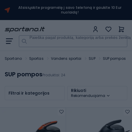
Atsisiųskite programėlę į savo telefoną ir gaukite 10 Eur
nuolaidą!
Paieška pagal produktą, kategoriją arba prekės ženklą
Sportano
Sportas
Vandens sportai
SUP
SUP pompos
SUP pompos
Produktai:
24
Rikiuoti
Filtrai ir kategorijos
Rekomenduojama