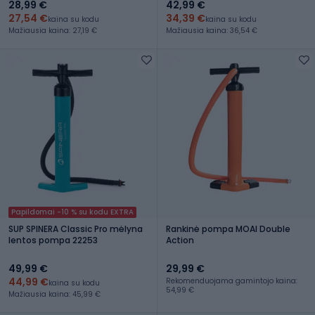
28,99 €
42,99 €
27,54 €
34,39 €
kaina su kodu
kaina su kodu
Mažiausia kaina: 27,19 €
Mažiausia kaina: 36,54 €
Papildomai -10 % su kodu EXTRA
SUP SPINERA Classic Pro mėlyna
Rankinė pompa MOAI Double
lentos pompa 22253
Action
49,99 €
29,99 €
44,99 €
Rekomenduojama gamintojo kaina:
kaina su kodu
54,99 €
Mažiausia kaina: 45,99 €