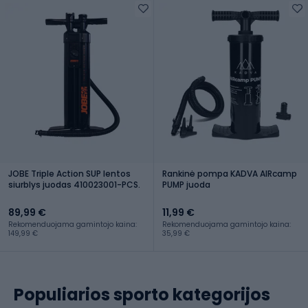
JOBE Triple Action SUP lentos
Rankinė pompa KADVA AIRcamp
siurblys juodas 410023001-PCS.
PUMP juoda
89,99 €
11,99 €
Rekomenduojama gamintojo kaina:
Rekomenduojama gamintojo kaina:
149,99 €
35,99 €
Populiarios sporto kategorijos