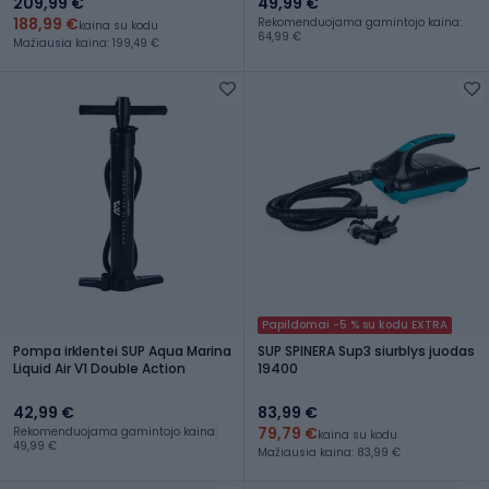
209,99 €
49,99 €
188,99 €
Rekomenduojama gamintojo kaina:
kaina su kodu
64,99 €
Mažiausia kaina: 199,49 €
Papildomai -5 % su kodu EXTRA
Pompa irklentei SUP Aqua Marina
SUP SPINERA Sup3 siurblys juodas
Liquid Air V1 Double Action
19400
42,99 €
83,99 €
79,79 €
Rekomenduojama gamintojo kaina:
kaina su kodu
49,99 €
Mažiausia kaina: 83,99 €