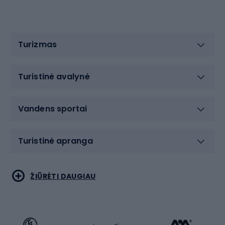
Turizmas
Turistinė avalynė
Vandens sportai
Turistinė apranga
Bėgimas
Koviniai sportai
ŽIŪRĖTI DAUGIAU
Dviračiai
Čiuožimas