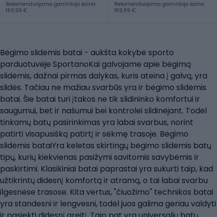
Rekomenduojama gamintojo kaina:
Rekomenduojama gamintojo kaina:
169,99 €
169,99 €
Bėgimo slidėmis batai - aukšta kokybė sporto
parduotuvėje SportanoKai galvojame apie bėgimą
slidėmis, dažnai pirmas dalykas, kuris ateina į galvą, yra
slidės. Tačiau ne mažiau svarbūs yra ir bėgimo slidėmis
batai. Šie batai turi įtakos ne tik slidininko komfortui ir
saugumui, bet ir našumui bei kontrolei slidinėjant. Todėl
tinkamų batų pasirinkimas yra labai svarbus, norint
patirti visapusišką patirtį ir sėkmę trasoje. Bėgimo
slidėmis bataiYra keletas skirtingų bėgimo slidėmis batų
tipų, kurių kiekvienas pasižymi savitomis savybėmis ir
paskirtimi. Klasikiniai batai paprastai yra sukurti taip, kad
užtikrintų didesnį komfortą ir atramą, o tai labai svarbu
ilgesnėse trasose. Kita vertus, "čiuožimo" technikos batai
yra standesni ir lengvesni, todėl juos galima geriau valdyti
ir pasiekti didesnį greitį. Taip pat yra universalių batų,