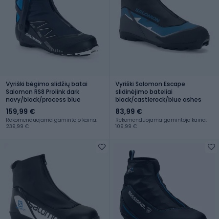
Vyriški bėgimo slidžių batai
Vyriški Salomon Escape
Salomon RS8 Prolink dark
slidinėjimo bateliai
navy/black/process blue
black/castlerock/blue ashes
159,99 €
83,99 €
Rekomenduojama gamintojo kaina:
Rekomenduojama gamintojo kaina:
239,99 €
109,99 €