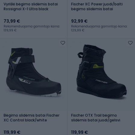
Vyriški bėgimo slidėmis batai
Fischer XC Power juodi/balti
Rossignol X-1 Ultra black
bėgimo slidėmis batai
73,99 €
92,99 €
Rekomenduojama gamintojo kaina:
Rekomenduojama gamintojo kaina:
139,99 €
129,99 €
Bėgimo slidėmis batai Fischer
Fischer OTX Trail bėgimo
XC Control black/white
slidėmis batai juodi/gelsvi
119,99 €
119,99 €