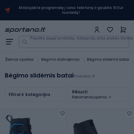
Atsisiųskite programėlę į savo telefoną ir gaukite 10 Eur
nuolaidą!
Paieška pagal produktą, kategoriją arba prekės ženklą
Žiemos sportas
Bėgimo slidinėjimas
Bėgimo slidėmis batai
Bėgimo slidėmis batai
Produktai:
8
Rikiuoti
Filtrai ir kategorijos
Rekomenduojama