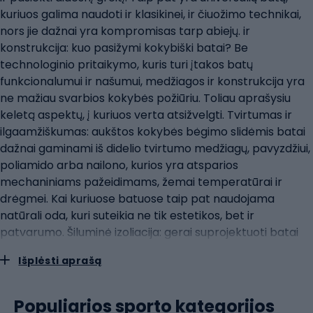
kuriuos galima naudoti ir klasikinei, ir čiuožimo technikai,
nors jie dažnai yra kompromisas tarp abiejų. ir
konstrukcija: kuo pasižymi kokybiški batai? Be
technologinio pritaikymo, kuris turi įtakos batų
funkcionalumui ir našumui, medžiagos ir konstrukcija yra
ne mažiau svarbios kokybės požiūriu. Toliau aprašysiu
keletą aspektų, į kuriuos verta atsižvelgti. Tvirtumas ir
ilgaamžiškumas: aukštos kokybės bėgimo slidėmis batai
dažnai gaminami iš didelio tvirtumo medžiagų, pavyzdžiui,
poliamido arba nailono, kurios yra atsparios
mechaniniams pažeidimams, žemai temperatūrai ir
drėgmei. Kai kuriuose batuose taip pat naudojama
natūrali oda, kuri suteikia ne tik estetikos, bet ir
patvarumo. Šiluminė izoliacija: gerai suprojektuoti batai
turės šiluminės izoliacijos sluoksnius, dažniausiai naudojant
Išplėsti aprašą
sintetinį užpildą arba šilumines membranas, o tai labai
svarbu šaltomis sąlygomis. Kai kuriuose modeliuose
naudojamos pažangios technologijos, pavyzdžiui,
Populiarios sporto kategorijos