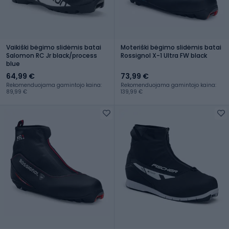
Vaikiški bėgimo slidėmis batai
Moteriški bėgimo slidėmis batai
Salomon RC Jr black/process
Rossignol X-1 Ultra FW black
blue
64,99 €
73,99 €
Rekomenduojama gamintojo kaina:
Rekomenduojama gamintojo kaina:
89,99 €
139,99 €