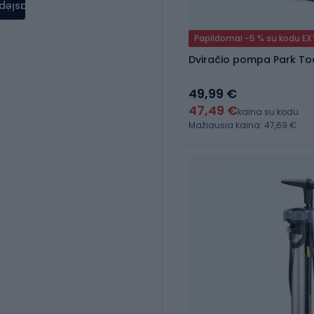
aslėpti
Papildomai -5 % su kodu E
Dviračio pompa Park Too
49,99 €
47,49 €
kaina su kodu
Mažiausia kaina: 47,69 €