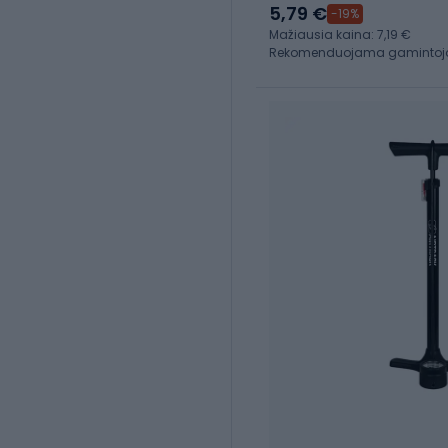
5,79 €
-19%
Mažiausia kaina: 7,19 €
Rekomenduojama gamintojo k