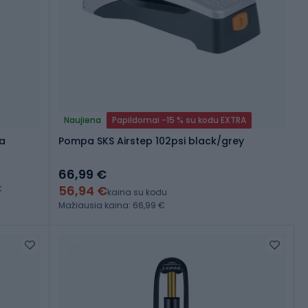
Naujiena
Papildomai -15 % su kodu EXTRA
pa
Pompa SKS Airstep 102psi black/grey
66,99 €
56,94 €
€
kaina su kodu
Mažiausia kaina: 66,99 €