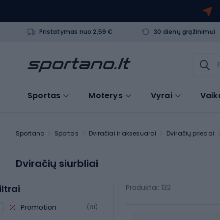
Pristatymas nuo 2,59 €
30 dienų grąžinimui
Sportas
Moterys
Vyrai
Vaik
Sportano
Sportas
Dviračiai ir aksesuarai
Dviračių priedai
Dviračių siurbliai
iltrai
Produktai: 132
Promotion
(81)