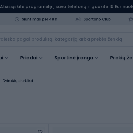
Atsisiųskite programėlę į savo telefoną ir gaukite 10 Eur nuol
Siuntimas per 48 h
Sportano Club
ai
Priedai
Sportinė įranga
Prekių že
Dviračių siurbliai