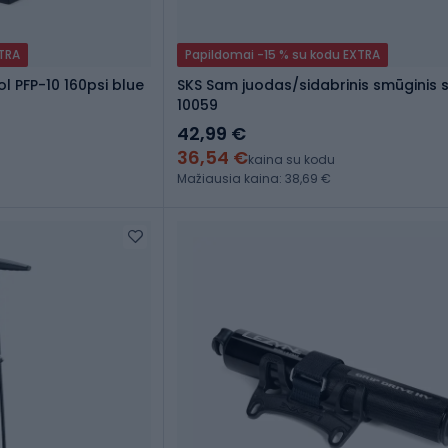
XTRA
Papildomai -15 % su kodu EXTRA
l PFP-10 160psi blue
SKS Sam juodas/sidabrinis smūginis s
10059
42,99 €
36,54 €
kaina su kodu
Mažiausia kaina: 38,69 €