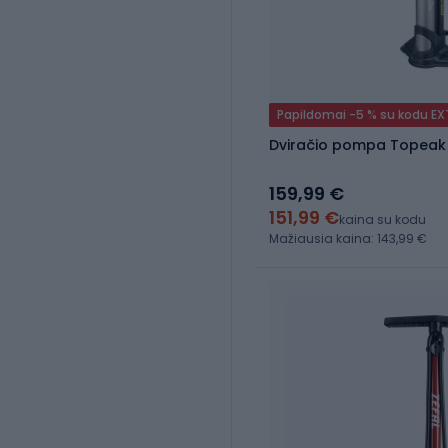
Papildomai -5 % su kodu E
Dviračio pompa Topeak
159,99 €
151,99 €
kaina su kodu
Mažiausia kaina: 143,99 €