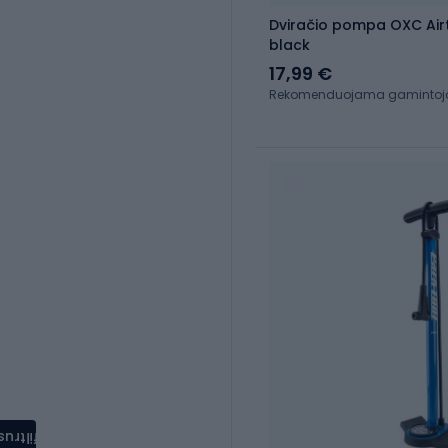
Dviračio pompa OXC Ai
black
17,99 €
Rekomenduojama gamintojo 
filtrus