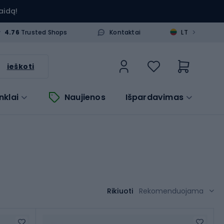
aidą!
>
4.76
Trusted Shops
Kontaktai
LT
ieškoti
nklai
Naujienos
Išpardavimas
Rikiuoti
Rekomenduojama