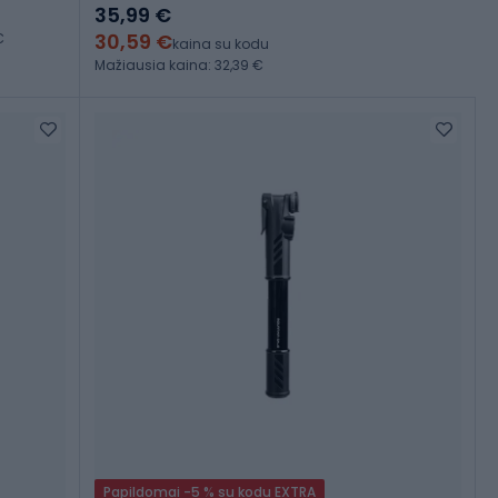
35,99 €
30,59 €
€
kaina su kodu
Mažiausia kaina: 32,39 €
Papildomai -5 % su kodu EXTRA