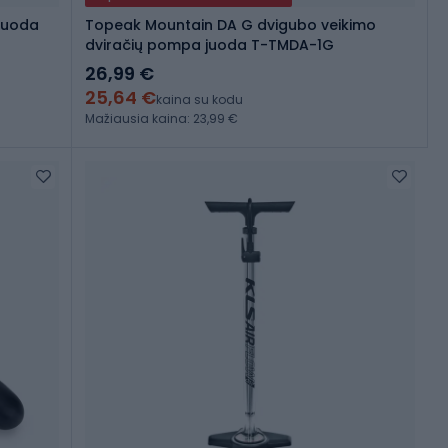
 juoda
Topeak Mountain DA G dvigubo veikimo
dviračių pompa juoda T-TMDA-1G
26,99 €
25,64 €
kaina su kodu
Mažiausia kaina: 23,99 €