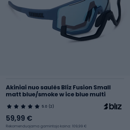
Akiniai nuo saulės Bliz Fusion Small
matt blue/smoke w ice blue multi
5.0
(2)
59,99 €
Rekomenduojama gamintojo kaina: 109,99 €