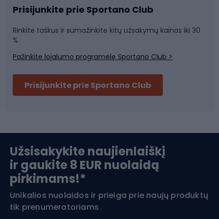
Sportinė medicina
Komandinis sportas
Prisijunkite prie Sportano Club
Rinkite taškus ir sumažinkite kitų užsakymų kainas iki 30
Sporto salė ir fitnesas
%
Pažinkite lojalumo programėlę Sportano Club >
Dviračių šalmai
Prisijunkite prie Sportano Club
Ski touring
Slidinėjimas
Užsisakykite naujienlaiškį
ir gaukite 8 EUR nuolaidą
Apranga žiemos sportui
pirkimams!*
Unikalios nuolaidos ir prieiga prie naujų produktų
Šiaurietiškas ėjimas
tik prenumeratoriams