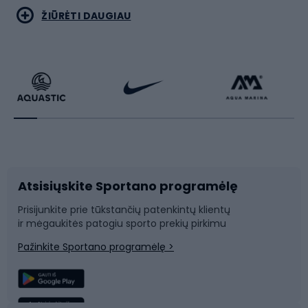
Bėgimas
Koviniai sportai
ŽIŪRĖTI DAUGIAU
Dviračiai
Čiuožimas
Dviratininkų apranga
Rakečių sportas
Dviračių priedai
Dviračių batai
Atsisiųskite Sportano programėlę
Dviračių dalys
Rogutės ir čiuožynės
Prisijunkite prie tūkstančių patenkintų klientų
ir mėgaukitės patogiu sporto prekių pirkimu
Laipiojimas
Snieglenčių sportas
Pažinkite Sportano programėlę >
Žvejyba
Plaukimas