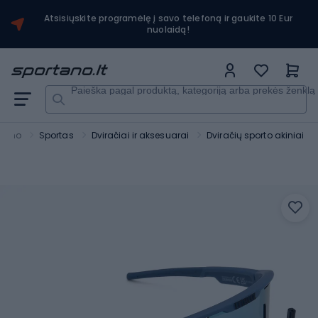
Atsisiųskite programėlę į savo telefoną ir gaukite 10 Eur
nuolaidą!
Paieška pagal produktą, kategoriją arba prekės ženklą
rtano
Sportas
Dviračiai ir aksesuarai
Dviračių sporto akiniai