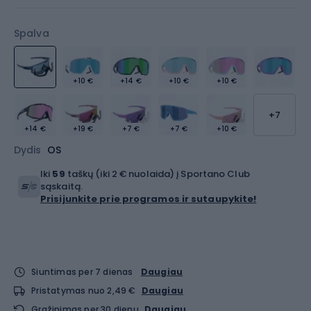
Spalva
+10 €
+14 €
+10 €
+10 €
+7
+14 €
+19 €
+7 €
+7 €
+10 €
Dydis
OS
Iki
59
taškų (iki 2 € nuolaida) į Sportano Club
sąskaitą.
Prisijunkite prie programos ir sutaupykite!
Siuntimas per 7 dienas
Daugiau
Pristatymas nuo 2,49 €
Daugiau
Grąžinimas per 30 dienų
Daugiau