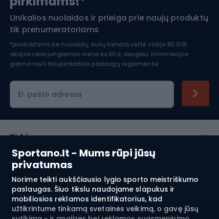
pirkimams!*
Unikalios nuolaidos ir prieiga prie naujų produktų
Šiaurietiškas ėjimas
tik prenumeratoriams
*produktams be nuolaidų, kurių bendra vertė viršija 80 EUR,
akcijos nėra jungiamos viena su kita, daugiau informacijos
galima rasti
Naujienlaiškio paslaugų reglamente.
El. pašto adresas
Pirkimas
Sportano.lt - Mums rūpi jūsų
Klientų aptarnavimas
privatumas
Norime teikti aukščiausio lygio sporto meistriškumo
Reglamentai
paslaugas. Šiuo tikslu naudojame slapukus ir
mobiliosios reklamos identifikatorius, kad
Apie mus
užtikrintume tinkamą svetainės veikimą, o gavę jūsų
sutikimą - ir analizės bei reklamos suasmeninimo