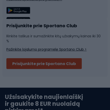
Žvejyba
Plaukimas
Sportinė medicina
Komandinis sportas
Prisijunkite prie Sportano Club
Rinkite taškus ir sumažinkite kitų užsakymų kainas iki 30
Sporto salė ir fitnesas
%
Pažinkite lojalumo programėlę Sportano Club >
Dviračių šalmai
Prisijunkite prie Sportano Club
Ski touring
Slidinėjimas
Užsisakykite naujienlaiškį
ir gaukite 8 EUR nuolaidą
Apranga žiemos sportui