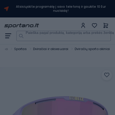
Atsisiųskite programėlę į savo telefoną ir gaukite 10 Eur
nuolaidą!
Paieška pagal produktą, kategoriją arba prekės ženklą
rtano
Sportas
Dviračiai ir aksesuarai
Dviračių sporto akiniai