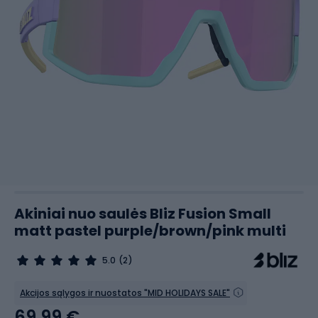
Akiniai nuo saulės Bliz Fusion Small
matt pastel purple/brown/pink multi
5.0
(2)
Akcijos sąlygos ir nuostatos "MID HOLIDAYS SALE"
69,99 €