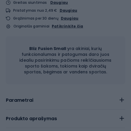
Greitas siuntimas
Daugiau
Pristatymas nuo 2,49 €
Daugiau
Grąžinimas per 30 dienų
Daugiau
Originalūs gaminiai
Patikrinkite čia
Bliz Fusion Small
yra akiniai, kurių
funkcionalumas ir patogumas daro juos
idealiu pasirinkimu pačioms reiklčiausioms
sporto šakoms, tokioms kaip dviračių
sportas, bėgimas ar vandens sportas.
Parametrai
Produkto aprašymas