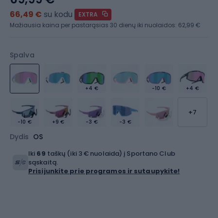
66,49 €
su kodu
EXTRA
Mažiausia kaina per pastarąsias 30 dienų iki nuolaidos:
62,99 €
Spalva
+4 €
-10 €
+4 €
+7
-10 €
+9 €
-3 €
-3 €
Dydis
OS
Iki
69
taškų (iki 3 € nuolaida) į Sportano Club
sąskaitą.
Prisijunkite prie programos ir sutaupykite!