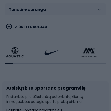
Turistinė apranga
Bėgimas
Koviniai sportai
ŽIŪRĖTI DAUGIAU
Dviračiai
Čiuožimas
Dviratininkų apranga
Rakečių sportas
Dviračių priedai
Dviračių batai
Atsisiųskite Sportano programėlę
Dviračių dalys
Rogutės ir čiuožynės
Prisijunkite prie tūkstančių patenkintų klientų
ir mėgaukitės patogiu sporto prekių pirkimu
Laipiojimas
Snieglenčių sportas
Pažinkite Sportano programėlę >