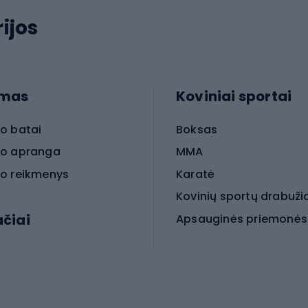
ijos
imas
Koviniai sportai
o batai
Boksas
o apranga
MMA
o reikmenys
Karatė
Kovinių sportų drabuži
ačiai
Kovinio sporto aksesua
iniai dviračiai
iračiai
Čiuožimas
 dviračiai