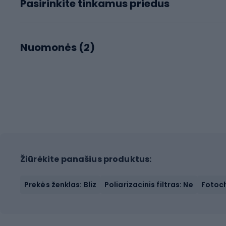
Pasirinkite tinkamus priedus
Nuomonės (
2
)
Žiūrėkite panašius produktus:
Prekės ženklas: Bliz
Poliarizacinis filtras: Ne
Fotoc