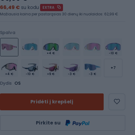
66,49 €
su kodu
EXTRA
Mažiausia kaina per pastarąsias 30 dienų iki nuolaidos:
62,99 €
Spalva
+4 €
-10 €
+7
+4 €
-10 €
+9 €
-3 €
-3 €
Dydis
OS
Pridėti į krepšelį
Kiekis
Pirkite su