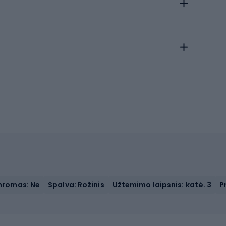
hromas: Ne
Spalva: Rožinis
Užtemimo laipsnis: katė. 3
P