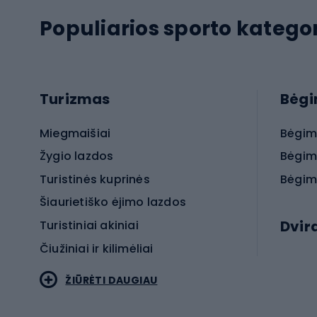
Populiarios sporto kategor
Turizmas
Bėg
Miegmaišiai
Bėgim
Žygio lazdos
Bėgim
Turistinės kuprinės
Bėgim
Šiaurietiško ėjimo lazdos
Dvir
Turistiniai akiniai
Čiužiniai ir kilimėliai
Elektr
ŽIŪRĖTI DAUGIAU
MTB dv
Turistinė avalynė
Plento