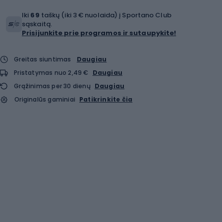
Iki
69
taškų (iki 3 € nuolaida) į Sportano Club
sąskaitą.
Prisijunkite prie programos ir sutaupykite!
Greitas siuntimas
Daugiau
Pristatymas nuo 2,49 €
Daugiau
Grąžinimas per 30 dienų
Daugiau
Originalūs gaminiai
Patikrinkite čia