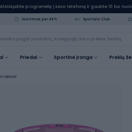
Atsisiųskite programėlę į savo telefoną ir gaukite 10 Eur nuol
Siuntimas per 48 h
Sportano Club
ai
Priedai
Sportinė įranga
Prekių že
to akiniai