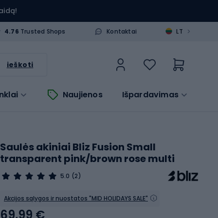
aidą!
>
4.76
Trusted Shops
Kontaktai
LT
ieškoti
nklai
Naujienos
Išpardavimas
Saulės akiniai Bliz Fusion Small
transparent pink/brown rose multi
5.0
(2)
Akcijos sąlygos ir nuostatos "MID HOLIDAYS SALE"
69,99 €