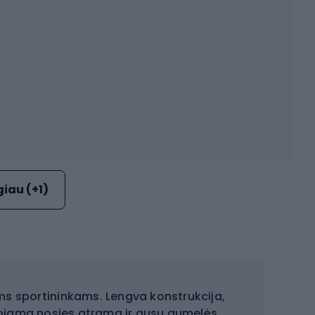
iau (+1)
niams sportininkams. Lengva konstrukcija,
iuojama nosies atrama ir ausų gumelės