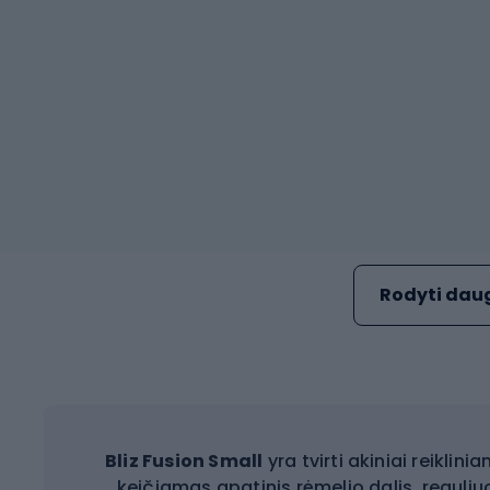
Rodyti daug
Bliz Fusion Small
yra tvirti akiniai reikli
keičiamas apatinis rėmelio dalis, regul