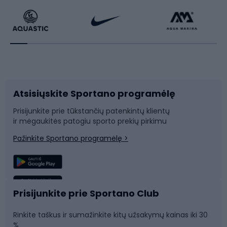
Dviratininkų apranga
Rakečių sportas
Dviračių priedai
Dviračių batai
Atsisiųskite Sportano programėlę
Dviračių dalys
Rogutės ir čiuožynės
Prisijunkite prie tūkstančių patenkintų klientų
ir mėgaukitės patogiu sporto prekių pirkimu
Laipiojimas
Snieglenčių sportas
Pažinkite Sportano programėlę >
Žvejyba
Plaukimas
Sportinė medicina
Komandinis sportas
Prisijunkite prie Sportano Club
Rinkite taškus ir sumažinkite kitų užsakymų kainas iki 30
Sporto salė ir fitnesas
%