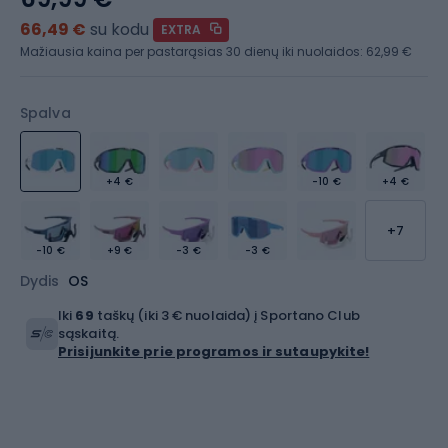
66,49 €
su kodu
EXTRA
Mažiausia kaina per pastarąsias 30 dienų iki nuolaidos:
62,99 €
Spalva
+4 €
-10 €
+4 €
+7
-10 €
+9 €
-3 €
-3 €
Dydis
OS
Iki
69
taškų (iki 3 € nuolaida) į Sportano Club
sąskaitą.
Prisijunkite prie programos ir sutaupykite!