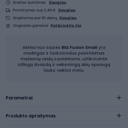
Greitas siuntimas
Daugiau
Pristatymas nuo 2,49 €
Daugiau
Grąžinimas per 30 dienų
Daugiau
Originalūs gaminiai
Patikrinkite čia
Akiniai nuo saulės
Bliz Fusion Small
yra
madingas ir funkcionalus pasirinkimas
mažesnių veidų savininkams, užtikrinantis
stilingą išvaizdą ir veiksmingą akių apsaugą
lauko veiklos metu.
Parametrai
Produkto aprašymas