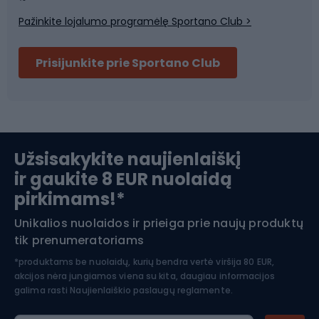
Pažinkite lojalumo programėlę Sportano Club >
Dviračių šalmai
Prisijunkite prie Sportano Club
Ski touring
Slidinėjimas
Užsisakykite naujienlaiškį
ir gaukite 8 EUR nuolaidą
Apranga žiemos sportui
pirkimams!*
Unikalios nuolaidos ir prieiga prie naujų produktų
Šiaurietiškas ėjimas
tik prenumeratoriams
*produktams be nuolaidų, kurių bendra vertė viršija 80 EUR,
akcijos nėra jungiamos viena su kita, daugiau informacijos
galima rasti
Naujienlaiškio paslaugų reglamente.