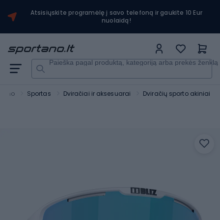
Atsisiųskite programėlę į savo telefoną ir gaukite 10 Eur
nuolaidą!
Paieška pagal produktą, kategoriją arba prekės ženklą
rtano
Sportas
Dviračiai ir aksesuarai
Dviračių sporto akiniai