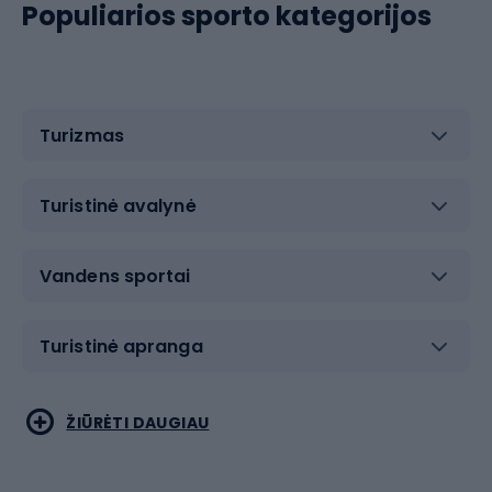
Populiarios sporto kategorijos
Turizmas
Turistinė avalynė
Vandens sportai
Turistinė apranga
Bėgimas
Koviniai sportai
ŽIŪRĖTI DAUGIAU
Dviračiai
Čiuožimas