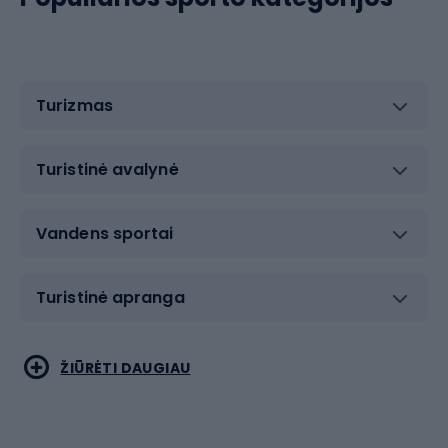
Turizmas
Turistinė avalynė
Vandens sportai
Turistinė apranga
Bėgimas
Koviniai sportai
ŽIŪRĖTI DAUGIAU
Dviračiai
Čiuožimas