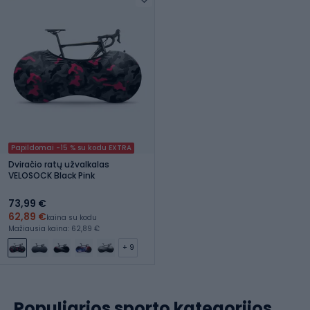
Papildomai -15 % su kodu EXTRA
Dviračio ratų užvalkalas
VELOSOCK Black Pink
73,99 €
62,89 €
kaina su kodu
Mažiausia kaina: 62,89 €
+ 9
Populiarios sporto kategorijos