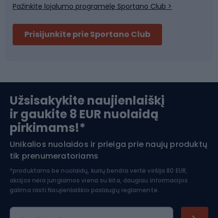
Pažinkite lojalumo programėlę Sportano Club >
Dviračių šalmai
Prisijunkite prie Sportano Club
Ski touring
Slidinėjimas
Užsisakykite naujienlaiškį
ir gaukite 8 EUR nuolaidą
Apranga žiemos sportui
pirkimams!*
Unikalios nuolaidos ir prieiga prie naujų produktų
Šiaurietiškas ėjimas
tik prenumeratoriams
*produktams be nuolaidų, kurių bendra vertė viršija 80 EUR,
akcijos nėra jungiamos viena su kita, daugiau informacijos
galima rasti
Naujienlaiškio paslaugų reglamente.