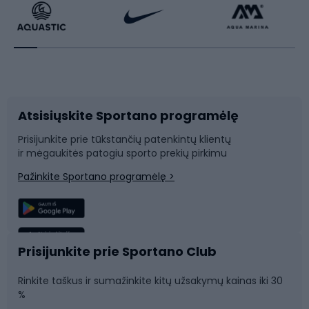
Dviratininkų apranga
Rakečių sportas
Dviračių priedai
Dviračių batai
Atsisiųskite Sportano programėlę
Dviračių dalys
Rogutės ir čiuožynės
Prisijunkite prie tūkstančių patenkintų klientų
ir mėgaukitės patogiu sporto prekių pirkimu
Laipiojimas
Snieglenčių sportas
Pažinkite Sportano programėlę >
Žvejyba
Plaukimas
Sportinė medicina
Komandinis sportas
Prisijunkite prie Sportano Club
Rinkite taškus ir sumažinkite kitų užsakymų kainas iki 30
Sporto salė ir fitnesas
%