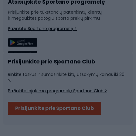
Atsisiųskite Sportano programėlę
Dviračių dalys
Rogutės ir čiuožynės
Prisijunkite prie tūkstančių patenkintų klientų
ir mėgaukitės patogiu sporto prekių pirkimu
Laipiojimas
Snieglenčių sportas
Pažinkite Sportano programėlę >
Žvejyba
Plaukimas
Sportinė medicina
Komandinis sportas
Prisijunkite prie Sportano Club
Rinkite taškus ir sumažinkite kitų užsakymų kainas iki 30
Sporto salė ir fitnesas
%
Pažinkite lojalumo programėlę Sportano Club >
Dviračių šalmai
Prisijunkite prie Sportano Club
Ski touring