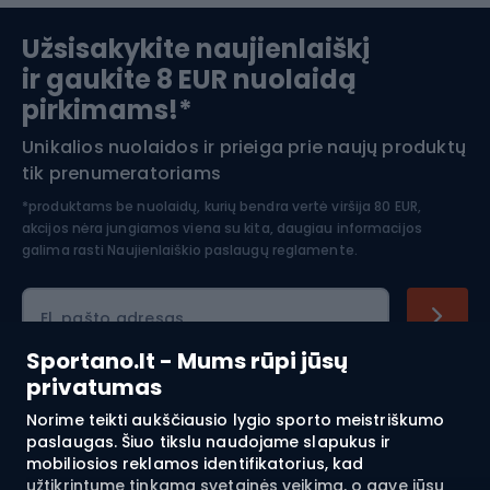
Slidinėjimas
Užsisakykite naujienlaiškį
ir gaukite 8 EUR nuolaidą
Apranga žiemos sportui
pirkimams!*
Unikalios nuolaidos ir prieiga prie naujų produktų
Šiaurietiškas ėjimas
tik prenumeratoriams
*produktams be nuolaidų, kurių bendra vertė viršija 80 EUR,
akcijos nėra jungiamos viena su kita, daugiau informacijos
galima rasti
Naujienlaiškio paslaugų reglamente.
El. pašto adresas
Sportano.lt - Mums rūpi jūsų
privatumas
Pirkimas
Norime teikti aukščiausio lygio sporto meistriškumo
paslaugas. Šiuo tikslu naudojame slapukus ir
mobiliosios reklamos identifikatorius, kad
Klientų aptarnavimas
užtikrintume tinkamą svetainės veikimą, o gavę jūsų