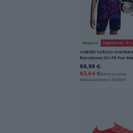
Naujiena
Papildomai -5 %
Vaikiški futbolo marškinė
Barcelona Dri-Fit Pre-M
red/mineral yellow
66,99 €
63,64 €
kaina su kodu
Mažiausia kaina: 66,99 €