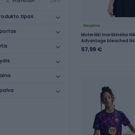
Promotion
(287)
rodukto tipas
Naujiena
portas
Moteriški marškinėliai Ni
Advantage bleached lil
ytis
57,99 €
ydis
aina
palva