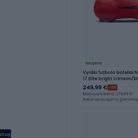
Naujiena
Vyriški futbolo bateliai 
17 Elite bright crimson/b
249,99 €
-11%
Mažiausia kaina: 279,99 €
Rekomenduojama gamintojo 
filtrus