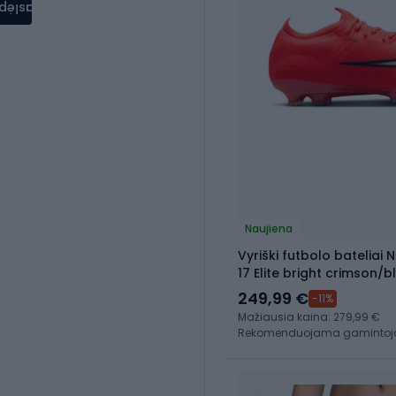
aslėpti
Naujiena
Vyriški futbolo bateliai 
17 Elite bright crimson/b
249,99 €
-11%
Mažiausia kaina: 279,99 €
Rekomenduojama gamintojo 