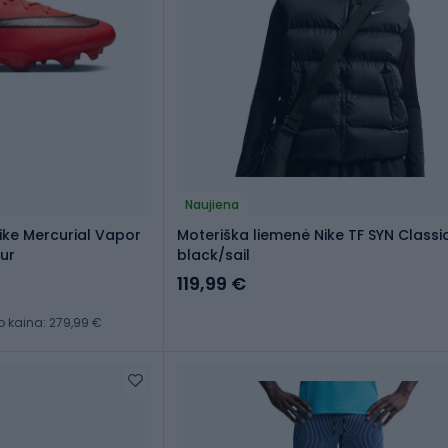
Naujiena
Nike Mercurial Vapor
Moteriška liemenė Nike TF SYN Classi
lur
black/sail
119,99 €
kaina: 279,99 €