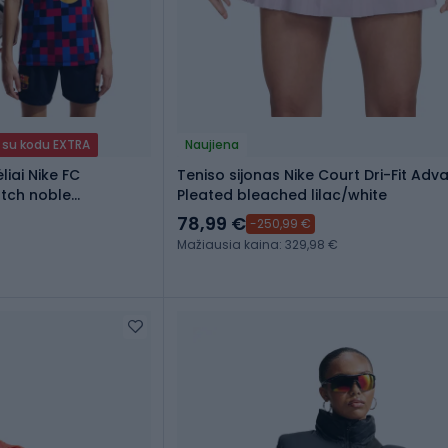
 su kodu EXTRA
Naujiena
liai Nike FC
Teniso sijonas Nike Court Dri-Fit Ad
atch noble
Pleated bleached lilac/white
78,99 €
-250,99 €
Mažiausia kaina: 329,98 €