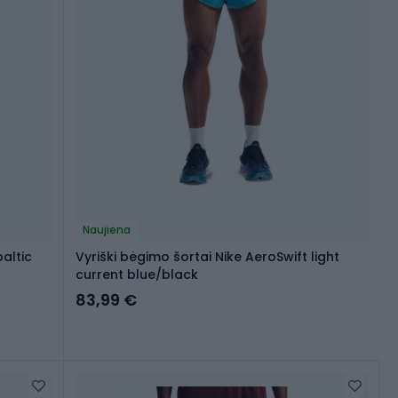
Naujiena
baltic
Vyriški bėgimo šortai Nike AeroSwift light
current blue/black
83,99 €