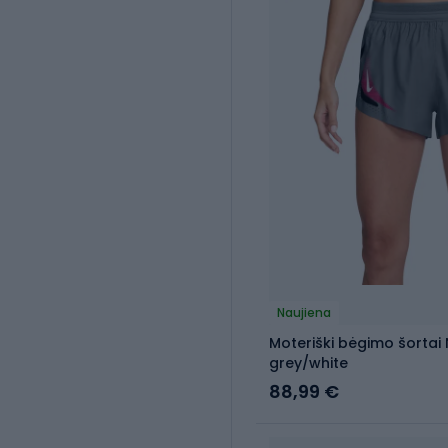
Naujiena
Moteriški bėgimo šortai 
grey/white
88,99 €