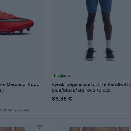
Naujiena
Nike Mercurial Vapor
Vyriški bėgimo šortai Nike AeroSwift 
lur
blue/black/old royal/black
88,99 €
kaina: 279,99 €