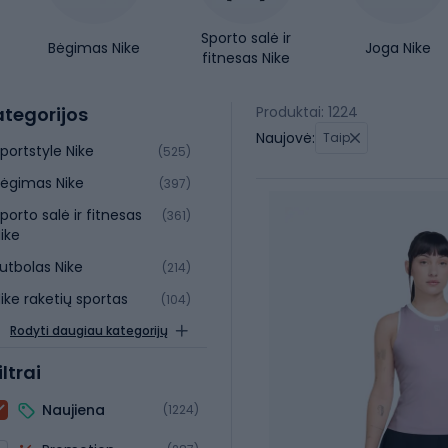
Sporto salė ir
Bėgimas Nike
Joga Nike
fitnesas Nike
tegorijos
Produktai: 1224
Naujovė:
Taip
portstyle Nike
(525)
ėgimas Nike
(397)
porto salė ir fitnesas
(361)
ike
utbolas Nike
(214)
ike raketių sportas
(104)
Rodyti daugiau kategorijų
iltrai
Naujiena
(1224)