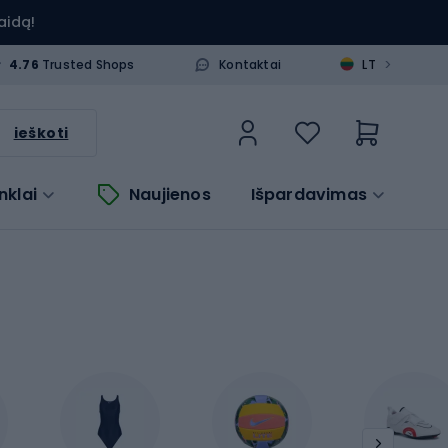
aidą!
>
4.76
Trusted Shops
Kontaktai
LT
ieškoti
nklai
Naujienos
Išpardavimas