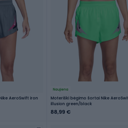
Naujiena
Nike AeroSwift iron
Moteriški bėgimo šortai Nike AeroSwi
illusion green/black
88,99 €