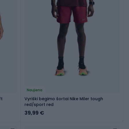
Naujiena
ft
Vyriški bėgimo šortai Nike Miler tough
red/sport red
39,99 €