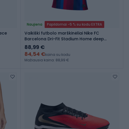
Naujiena
Papildomai -5 % su kodu EXTRA
eece
Vaikiški futbolo marškinėliai Nike FC
Barcelona Dri-Fit Stadium Home deep
garnet/blue void/mineral yellow
88,99 €
84,54 €
kaina su kodu
Mažiausia kaina: 88,99 €