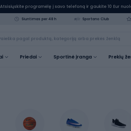
Atsisiųskite programėlę į savo telefoną ir gaukite 10 Eur nuol
Siuntimas per 48 h
Sportano Club
ai
Priedai
Sportinė įranga
Prekių že