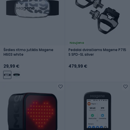
Naujiena
Širdies ritmo jutiklis Magene
Pedalai dviračiams Magene P715
H603 white
S SPD-SL silver
29,99 €
479,99 €