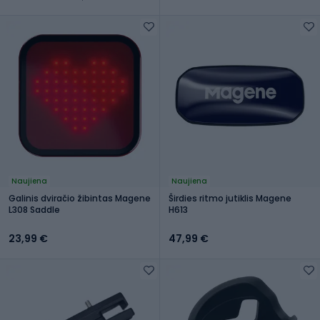
Naujiena
Naujiena
Galinis dviračio žibintas Magene
Širdies ritmo jutiklis Magene
L308 Saddle
H613
23,99 €
47,99 €