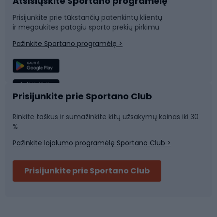
Atsisiųskite Sportano programėlę
Dviračių dalys
Rogutės ir čiuožynės
Prisijunkite prie tūkstančių patenkintų klientų
ir mėgaukitės patogiu sporto prekių pirkimu
Laipiojimas
Snieglenčių sportas
Pažinkite Sportano programėlę >
Žvejyba
Plaukimas
Sportinė medicina
Komandinis sportas
Prisijunkite prie Sportano Club
Rinkite taškus ir sumažinkite kitų užsakymų kainas iki 30
Sporto salė ir fitnesas
%
Pažinkite lojalumo programėlę Sportano Club >
Dviračių šalmai
Prisijunkite prie Sportano Club
Ski touring