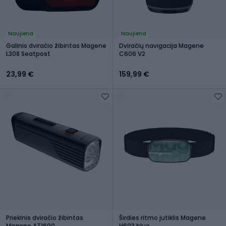
Naujiena
Naujiena
Galinis dviračio žibintas Magene
Dviračių navigacija Magene
L308 Seatpost
C606 V2
23,99 €
159,99 €
Priekinis dviračio žibintas
Širdies ritmo jutiklis Magene
Magene AT1600
H603 blue