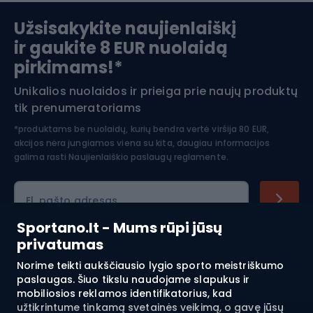
Slidinėjimas
Užsisakykite naujienlaiškį
ir gaukite 8 EUR nuolaidą
Apranga žiemos sportui
pirkimams!*
Unikalios nuolaidos ir prieiga prie naujų produktų
Šiaurietiškas ėjimas
tik prenumeratoriams
*produktams be nuolaidų, kurių bendra vertė viršija 80 EUR,
akcijos nėra jungiamos viena su kita, daugiau informacijos
galima rasti
Naujienlaiškio paslaugų reglamente.
El. pašto adresas
Sportano.lt - Mums rūpi jūsų
privatumas
Pirkimas
Norime teikti aukščiausio lygio sporto meistriškumo
paslaugas. Šiuo tikslu naudojame slapukus ir
mobiliosios reklamos identifikatorius, kad
Klientų aptarnavimas
užtikrintume tinkamą svetainės veikimą, o gavę jūsų