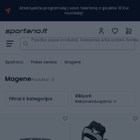
Atsisiųskite programėlę į savo telefoną ir gaukite 10 Eur
nuolaidą!
Paieška pagal produktą, kategoriją arba prekės ženklą
Sportano
Prekės ženklai
Magene
Magene
Produktai:
13
Rikiuoti
Filtrai ir kategorijos
Rekomenduojama