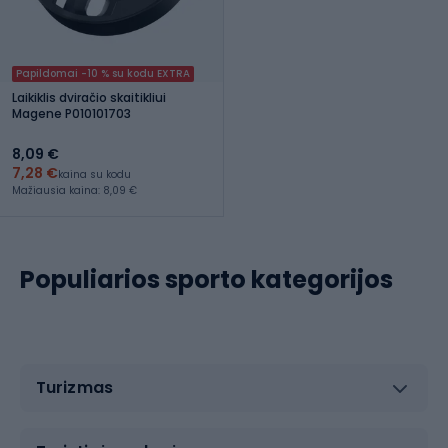
Papildomai -10 % su kodu EXTRA
Laikiklis dviračio skaitikliui
Magene P010101703
8,09 €
7,28 €
kaina su kodu
Mažiausia kaina: 8,09 €
Populiarios sporto kategorijos
Turizmas