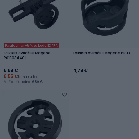
Papildomai -5 % su kodu EXTRA
Laikiklis dviračiui Magene
Laikiklis dviračiui Magene P1813
P013034401
6,89 €
4,79 €
6,55 €
kaina su kodu
Mažiausia kaina: 6,89 €