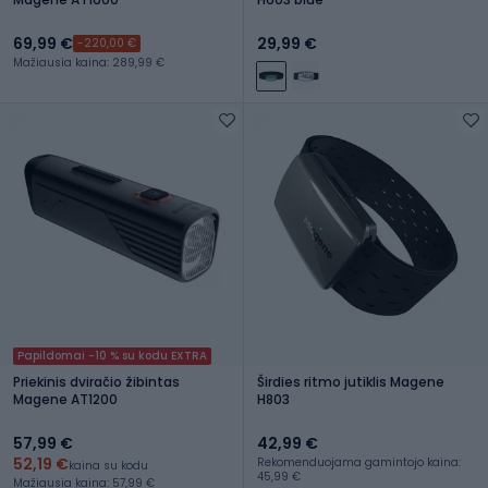
69,99 €
29,99 €
-220,00 €
Mažiausia kaina: 289,99 €
Papildomai -10 % su kodu EXTRA
Priekinis dviračio žibintas
Širdies ritmo jutiklis Magene
Magene AT1200
H803
57,99 €
42,99 €
52,19 €
Rekomenduojama gamintojo kaina:
kaina su kodu
45,99 €
Mažiausia kaina: 57,99 €