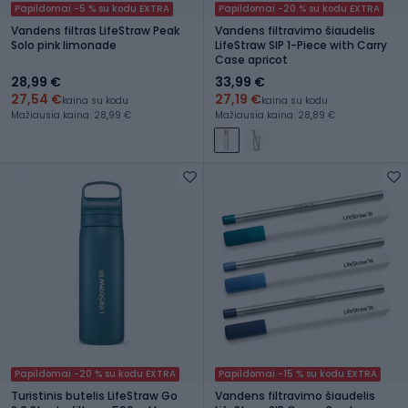
Papildomai -5 % su kodu EXTRA
Papildomai -20 % su kodu EXTRA
Vandens filtras LifeStraw Peak
Vandens filtravimo šiaudelis
Solo pink limonade
LifeStraw SIP 1-Piece with Carry
Case apricot
28,99 €
33,99 €
27,54 €
27,19 €
kaina su kodu
kaina su kodu
Mažiausia kaina: 28,99 €
Mažiausia kaina: 28,89 €
Papildomai -20 % su kodu EXTRA
Papildomai -15 % su kodu EXTRA
Turistinis butelis LifeStraw Go
Vandens filtravimo šiaudelis