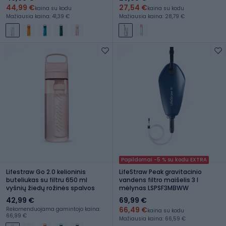
44,99 €
27,54 €
kaina su kodu
kaina su kodu
Mažiausia kaina: 41,39 €
Mažiausia kaina: 28,79 €
Papildomai -5 % su kodu EXTRA
Lifestraw Go 2.0 kelioninis
LifeStraw Peak gravitacinio
buteliukas su filtru 650 ml
vandens filtro maišelis 3 l
vyšnių žiedų rožinės spalvos
mėlynas LSPSF3MBWW
42,99 €
69,99 €
66,49 €
Rekomenduojama gamintojo kaina:
kaina su kodu
66,99 €
Mažiausia kaina: 66,59 €