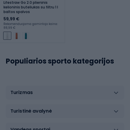
Lifestraw Go 2.0 plieninis
kelioninis buteliukas su filtru 1 l
baltos spalvos
59,99 €
Rekomenduojama gamintojo kaina:
88,99 €
Populiarios sporto kategorijos
Turizmas
Turistinė avalynė
Vandens sportai