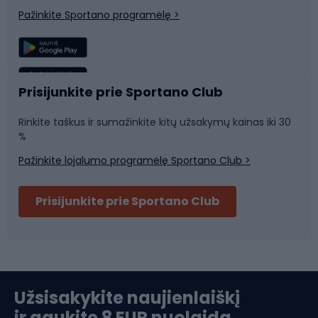
Pažinkite Sportano programėlę >
Žvejyba
Plaukimas
Sportinė medicina
Komandinis sportas
Prisijunkite prie Sportano Club
Rinkite taškus ir sumažinkite kitų užsakymų kainas iki 30
Sporto salė ir fitnesas
%
Pažinkite lojalumo programėlę Sportano Club >
Dviračių šalmai
Prisijunkite prie Sportano Club
Ski touring
Slidinėjimas
Užsisakykite naujienlaiškį
ir gaukite 8 EUR nuolaidą
Apranga žiemos sportui