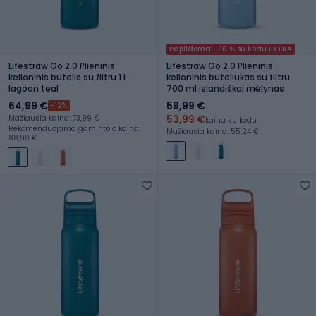
Papildomai -10 % su kodu EXTRA
Lifestraw Go 2.0 Plieninis
Lifestraw Go 2.0 Plieninis
kelioninis butelis su filtru 1 l
kelioninis buteliukas su filtru
lagoon teal
700 ml islandiškai mėlynas
64,99 €
59,99 €
-12%
53,99 €
Mažiausia kaina: 73,99 €
kaina su kodu
Rekomenduojama gamintojo kaina:
Mažiausia kaina: 55,24 €
88,99 €