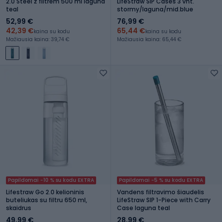
2.0 Steel z filtrem 500 ml laguna
LifeStraw SIP Cases 3 vnt.
teal
stormy/laguna/mid.blue
52,99 €
76,99 €
42,39 €
65,44 €
kaina su kodu
kaina su kodu
Mažiausia kaina: 39,74 €
Mažiausia kaina: 65,44 €
Papildomai -10 % su kodu EXTRA
Papildomai -5 % su kodu EXTRA
Lifestraw Go 2.0 kelioninis
Vandens filtravimo šiaudelis
buteliukas su filtru 650 ml,
LifeStraw SIP 1-Piece with Carry
skaidrus
Case laguna teal
49,99 €
28,99 €