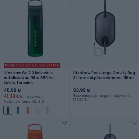
Papildomai -10 % su kodu EXTRA
Lifestraw Go 2.0 kelioninis
Lifestraw Peak Large Gravity Bag
buteliukas su filtru 650 ml,
8 l tamsiai pilkas vandens filtras
žalias, terasinis
45,99 €
83,99 €
41,39 €
Rekomenduojama gamintojo kaina:
kaina su kodu
129,99 €
Mažiausia kaina: 42,49 €