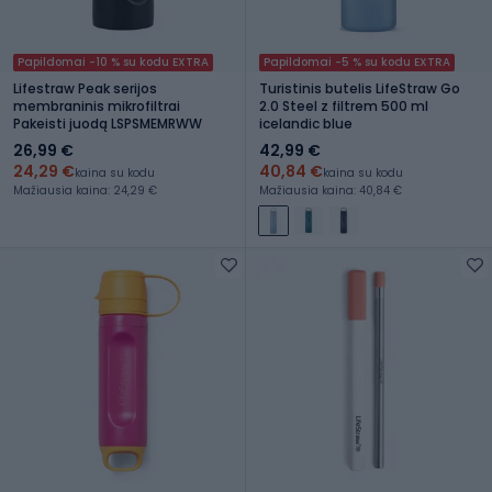
Papildomai -10 % su kodu EXTRA
Papildomai -5 % su kodu EXTRA
Lifestraw Peak serijos
Turistinis butelis LifeStraw Go
membraninis mikrofiltrai
2.0 Steel z filtrem 500 ml
Pakeisti juodą LSPSMEMRWW
icelandic blue
26,99 €
42,99 €
24,29 €
40,84 €
kaina su kodu
kaina su kodu
Mažiausia kaina: 24,29 €
Mažiausia kaina: 40,84 €