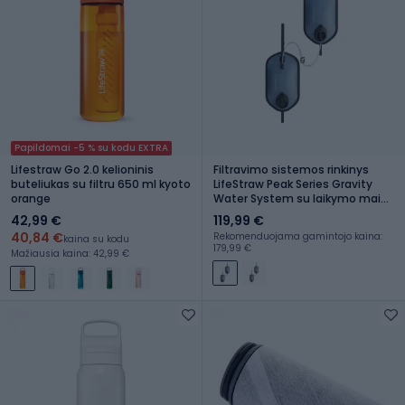
Papildomai -5 % su kodu EXTRA
Lifestraw Go 2.0 kelioninis
Filtravimo sistemos rinkinys
buteliukas su filtru 650 ml kyoto
LifeStraw Peak Series Gravity
orange
Water System su laikymo maišu
8L + 8L laikiklis mėlynas
42,99 €
119,99 €
40,84 €
Rekomenduojama gamintojo kaina:
kaina su kodu
179,99 €
Mažiausia kaina: 42,99 €