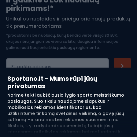
pirkimams!*
Unikalios nuolaidos ir prieiga prie naujų produktų
Šiaurietiškas ėjimas
tik prenumeratoriams
*produktams be nuolaidų, kurių bendra vertė viršija 80 EUR,
akcijos nėra jungiamos viena su kita, daugiau informacijos
galima rasti
Naujienlaiškio paslaugų reglamente.
El. pašto adresas
Sportano.lt - Mums rūpi jūsų
privatumas
Pirkimas
Norime teikti aukščiausio lygio sporto meistriškumo
paslaugas. Šiuo tikslu naudojame slapukus ir
mobiliosios reklamos identifikatorius, kad
Klientų aptarnavimas
užtikrintume tinkamą svetainės veikimą, o gavę jūsų
sutikimą - ir analizės bei reklamos suasmeninimo
Reglamentai
tikslais, t. y. rodydami suasmenintą turinį ir jūsų
interesams pritaikytas reklamas bei matuodami jų