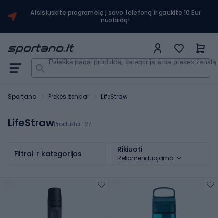
Atsisiųskite programėlę į savo telefoną ir gaukite 10 Eur
nuolaidą!
Paieška pagal produktą, kategoriją arba prekės ženklą
Sportano
Prekės ženklai
LifeStraw
LifeStraw
Produktai:
27
Rikiuoti
Filtrai ir kategorijos
Rekomenduojama