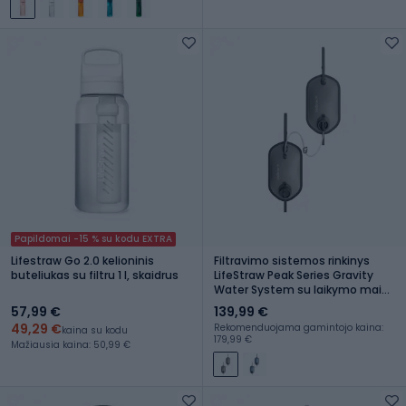
Papildomai -15 % su kodu EXTRA
Lifestraw Go 2.0 kelioninis
Filtravimo sistemos rinkinys
buteliukas su filtru 1 l, skaidrus
LifeStraw Peak Series Gravity
Water System su laikymo maišu
8L + 8L tamsiai pilka
57,99 €
139,99 €
49,29 €
Rekomenduojama gamintojo kaina:
kaina su kodu
179,99 €
Mažiausia kaina: 50,99 €