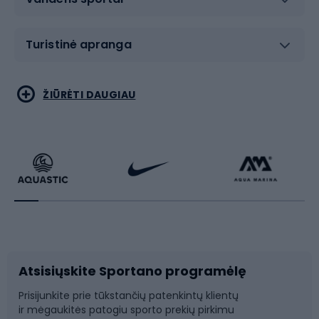
Turistinė apranga
Bėgimas
Koviniai sportai
ŽIŪRĖTI DAUGIAU
Dviračiai
Čiuožimas
Dviratininkų apranga
Rakečių sportas
Dviračių priedai
Dviračių batai
Atsisiųskite Sportano programėlę
Dviračių dalys
Rogutės ir čiuožynės
Prisijunkite prie tūkstančių patenkintų klientų
ir mėgaukitės patogiu sporto prekių pirkimu
Laipiojimas
Snieglenčių sportas