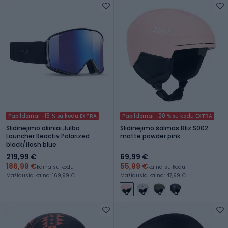
Papildomai -15 % su kodu EXTRA
Papildomai -20 % su kodu EXTRA
Slidinėjimo akiniai Julbo
Slidinėjimo šalmas Bliz S002
Launcher Reactiv Polarized
matte powder pink
black/flash blue
219,99 €
69,99 €
186,99 €
55,99 €
kaina su kodu
kaina su kodu
Mažiausia kaina: 169,99 €
Mažiausia kaina: 47,99 €