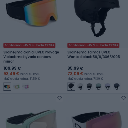
Papildomai -15 % su kodu EXTRA
Papildomai -15 % su kodu EXTRA
Slidinėjimo akiniai UVEX Provoqe
Slidinėjimo šalmas UVEX
V black matt/vario rainbow
Wanted black 56/6/306/2005
mirror
109,99 €
85,99 €
93,49 €
73,09 €
kaina su kodu
kaina su kodu
Mažiausia kaina: 81,59 €
Mažiausia kaina: 71,39 €