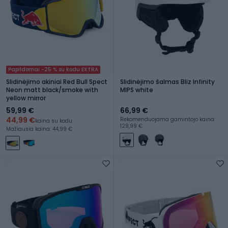
Papildomai -25 % su kodu EXTRA
Slidinėjimo akiniai Red Bull Spect
Slidinėjimo šalmas Bliz Infinity
Neon matt black/smoke with
MIPS white
yellow mirror
59,99 €
66,99 €
44,99 €
Rekomenduojama gamintojo kaina:
kaina su kodu
129,99 €
Mažiausia kaina: 44,99 €