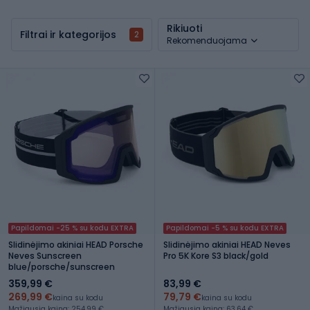
Rikiuoti
Filtrai ir kategorijos
2
Rekomenduojama
Papildomai -25 % su kodu EXTRA
Papildomai -5 % su kodu EXTRA
Slidinėjimo akiniai HEAD Porsche
Slidinėjimo akiniai HEAD Neves
Neves Sunscreen
Pro 5K Kore S3 black/gold
blue/porsche/sunscreen
359,99 €
83,99 €
269,99 €
79,79 €
kaina su kodu
kaina su kodu
Mažiausia kaina: 254,99 €
Mažiausia kaina: 63,64 €