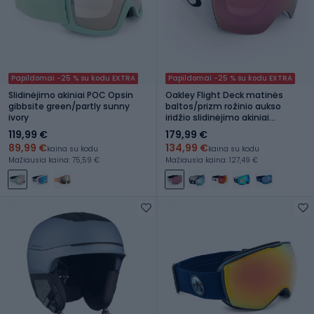
Papildomai -25 % su kodu EXTRA
Papildomai -25 % su kodu EXTRA
Slidinėjimo akiniai POC Opsin
Oakley Flight Deck matinės
gibbsite green/partly sunny
baltos/prizm rožinio aukso
ivory
iridžio slidinėjimo akiniai
OO7050-C2
119,99 €
179,99 €
89,99 €
134,99 €
kaina su kodu
kaina su kodu
Mažiausia kaina: 75,59 €
Mažiausia kaina: 127,49 €