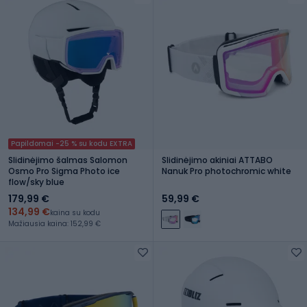
Papildomai -25 % su kodu EXTRA
Slidinėjimo šalmas Salomon
Slidinėjimo akiniai ATTABO
Osmo Pro Sigma Photo ice
Nanuk Pro photochromic white
flow/sky blue
179,99 €
59,99 €
134,99 €
kaina su kodu
Mažiausia kaina: 152,99 €