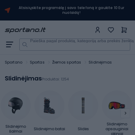
Atsisiųskite programėlę į savo telefoną ir gaukite 10 Eur
nuolaidą!
Paieška pagal produktą, kategoriją arba prekės ženklą
Sportano
Sportas
Žiemos sportas
Slidinėjimas
Slidinėjimas
Produktai:
1254
Slidinėjimo
Slidinėjimo
Slidinėjimo batai
Slidės
apsauginiai
šalmai
akiniai