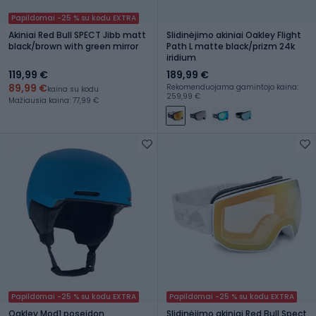
Papildomai -25 % su kodu EXTRA
Akiniai Red Bull SPECT Jibb matt
Slidinėjimo akiniai Oakley Flight
black/brown with green mirror
Path L matte black/prizm 24k
iridium
119,99 €
189,99 €
89,99 €
Rekomenduojama gamintojo kaina:
kaina su kodu
259,99 €
Mažiausia kaina: 77,99 €
Papildomai -25 % su kodu EXTRA
Papildomai -25 % su kodu EXTRA
Oakley Mod1 poseidon
Slidinėjimo akiniai Red Bull Spect