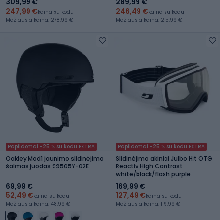
309,99 €
289,99 €
247,99 €
246,49 €
kaina su kodu
kaina su kodu
Mažiausia kaina: 278,99 €
Mažiausia kaina: 215,99 €
Papildomai -25 % su kodu EXTRA
Papildomai -25 % su kodu EXTRA
Oakley Mod1 jaunimo slidinėjimo
Slidinėjimo akiniai Julbo Hit OTG
šalmas juodas 99505Y-02E
Reactiv High Contrast
white/black/flash purple
69,99 €
169,99 €
52,49 €
127,49 €
kaina su kodu
kaina su kodu
Mažiausia kaina: 48,99 €
Mažiausia kaina: 119,99 €