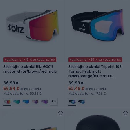
Papildomai -15 % su kodu EXTRA
Papildomai -25 % su kodu EXTRA
Slidinėjimo akiniai Bliz G001S
Slidinėjimo akiniai Tripoint 109
matte white/brown/red multi
Tumba Peak matt
black/orange/blue multi
ultravue
66,99 €
69,99 €
56,94 €
52,49 €
kaina su kodu
kaina su kodu
Mažiausia kaina: 50,99 €
Mažiausia kaina: 47,69 €
+ 5