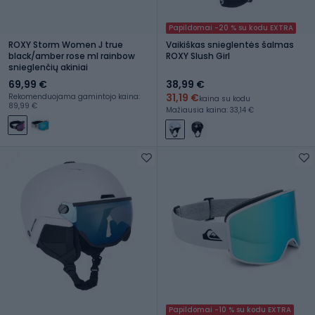
Papildomai -20 % su kodu EXTRA
ROXY Storm Women J true
Vaikiškas snieglentės šalmas
black/amber rose ml rainbow
ROXY Slush Girl
snieglenčių akiniai
69,99 €
38,99 €
31,19 €
Rekomenduojama gamintojo kaina:
kaina su kodu
89,99 €
Mažiausia kaina: 33,14 €
Papildomai -10 % su kodu EXTRA