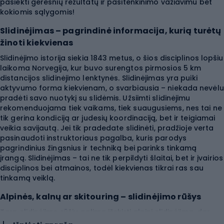
pasiekti geresnių rezultatų ir pasitenkinimo važiavimu bet
kokiomis sąlygomis!
Slidinėjimas – pagrindinė informacija, kurią turėtų
žinoti kiekvienas
Slidinėjimo istorija siekia 1843 metus, o šios disciplinos lopšiu
laikoma Norvegija, kur buvo surengtos pirmosios 5 km
distancijos slidinėjimo lenktynės. Slidinėjimas yra puiki
aktyvumo forma kiekvienam, o svarbiausia – niekada nevėlu
pradėti savo nuotykį su slidėmis. Užsiimti slidinėjimu
rekomenduojama tiek vaikams, tiek suaugusiems, nes tai ne
tik gerina kondiciją ar judesių koordinaciją, bet ir teigiamai
veikia savijautą. Jei tik pradedate slidinėti, pradžioje verta
pasinaudoti instruktoriaus pagalba, kuris parodys
pagrindinius žingsnius ir techniką bei parinks tinkamą
įrangą. Slidinėjimas – tai ne tik perpildyti šlaitai, bet ir įvairios
disciplinos bei atmainos, todėl kiekvienas tikrai ras sau
tinkamą veiklą.
Alpinės, kalnų ar skitouring – slidinėjimo rūšys
Tarp slidinėjimo rūšių galima išskirti alpinį slidinėjimą, dar
žinomą kaip kalnų slidinėjimas. Visų pirma slidininkas