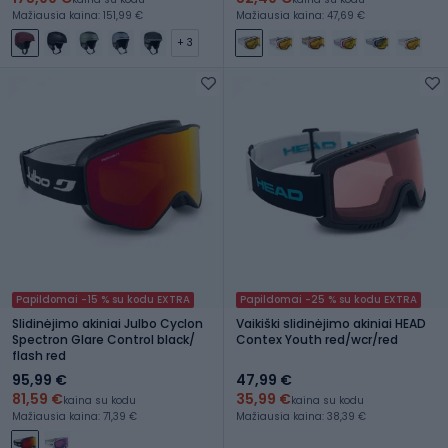
Mažiausia kaina: 151,99 €
Mažiausia kaina: 47,69 €
+ 3
Papildomai -15 % su kodu EXTRA
Papildomai -25 % su kodu EXTRA
Slidinėjimo akiniai Julbo Cyclon
Vaikiški slidinėjimo akiniai HEAD
Spectron Glare Control black/
Contex Youth red/wcr/red
flash red
95,99 €
47,99 €
81,59 €
35,99 €
kaina su kodu
kaina su kodu
Mažiausia kaina: 71,39 €
Mažiausia kaina: 38,39 €