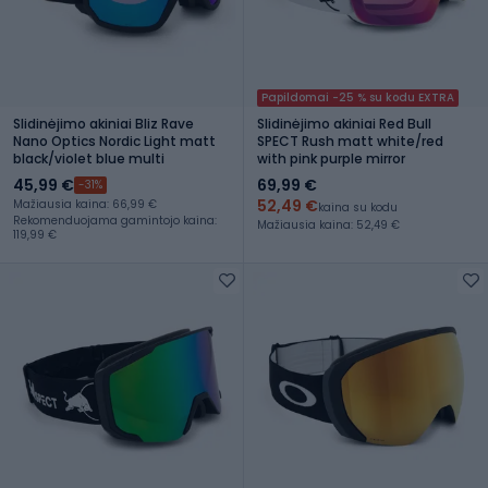
Papildomai -25 % su kodu EXTRA
Slidinėjimo akiniai Bliz Rave
Slidinėjimo akiniai Red Bull
Nano Optics Nordic Light matt
SPECT Rush matt white/red
black/violet blue multi
with pink purple mirror
45,99 €
69,99 €
-31%
52,49 €
Mažiausia kaina: 66,99 €
kaina su kodu
Rekomenduojama gamintojo kaina:
Mažiausia kaina: 52,49 €
119,99 €