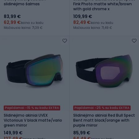
slidinėjimo šalmas
Fink Photo matte white/brown
with gold chrome x
83,99 €
109,99 €
62,99 €
82,49 €
kaina su kodu
kaina su kodu
Mažiausia kaina: 71,39 €
Mažiausia kaina: 71,49 €
Papildomai -15 % su kodu EXTRA
Papildomai -25 % su kodu EXTRA
Slidinėjimo akiniai UVEX
Slidinėjimo akiniai Red Bull Spect
Victorious V black matte/vario
Bent matt black/orange with
green mirror
purple mirror
149,99 €
85,99 €
127,49 €
64,49 €