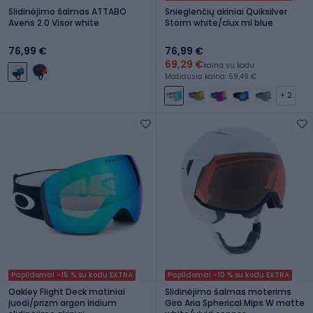
Slidinėjimo šalmas ATTABO
Snieglenčių akiniai Quiksilver
Avens 2.0 Visor white
Storm white/clux ml blue
76,99 €
76,99 €
69,29 €
kaina su kodu
Mažiausia kaina: 59,49 €
+ 2
Papildomai -15 % su kodu EXTRA
Papildomai -10 % su kodu EXTRA
Oakley Flight Deck matiniai
Slidinėjimo šalmas moterims
juodi/prizm argon iridium
Giro Aria Spherical Mips W matte