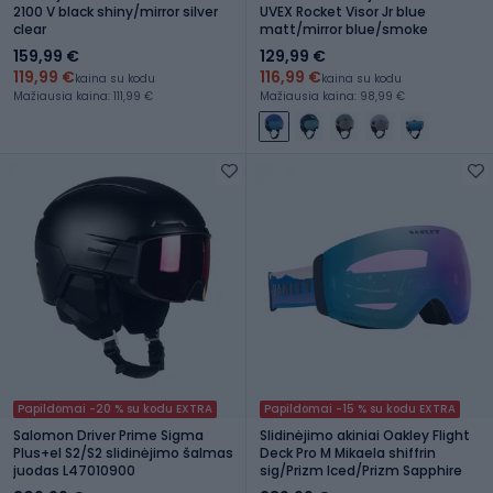
2100 V black shiny/mirror silver
UVEX Rocket Visor Jr blue
clear
matt/mirror blue/smoke
159,99 €
129,99 €
119,99 €
116,99 €
kaina su kodu
kaina su kodu
Mažiausia kaina: 111,99 €
Mažiausia kaina: 98,99 €
Papildomai -20 % su kodu EXTRA
Papildomai -15 % su kodu EXTRA
Salomon Driver Prime Sigma
Slidinėjimo akiniai Oakley Flight
Plus+el S2/S2 slidinėjimo šalmas
Deck Pro M Mikaela shiffrin
juodas L47010900
sig/Prizm Iced/Prizm Sapphire