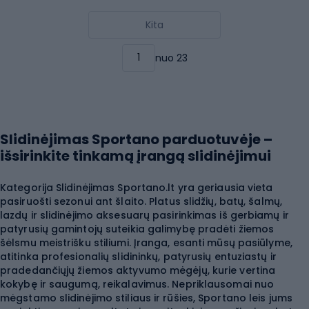
Kita
nuo 23
Slidinėjimas Sportano parduotuvėje –
išsirinkite tinkamą įrangą slidinėjimui
Kategorija Slidinėjimas Sportano.lt yra geriausia vieta
pasiruošti sezonui ant šlaito. Platus slidžių, batų, šalmų,
lazdų ir slidinėjimo aksesuarų pasirinkimas iš gerbiamų ir
patyrusių gamintojų suteikia galimybę pradėti žiemos
šėlsmu meistrišku stiliumi. Įranga, esanti mūsų pasiūlyme,
atitinka profesionalių slidininkų, patyrusių entuziastų ir
pradedančiųjų žiemos aktyvumo mėgėjų, kurie vertina
kokybę ir saugumą, reikalavimus. Nepriklausomai nuo
mėgstamo slidinėjimo stiliaus ir rūšies, Sportano leis jums