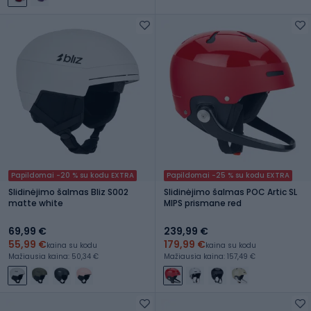
Papildomai -20 % su kodu EXTRA
Papildomai -25 % su kodu EXTRA
Slidinėjimo šalmas Bliz S002
Slidinėjimo šalmas POC Artic SL
matte white
MIPS prismane red
69,99 €
239,99 €
55,99 €
179,99 €
kaina su kodu
kaina su kodu
Mažiausia kaina: 50,34 €
Mažiausia kaina: 157,49 €