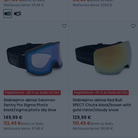
kaina su kodu
kaina su kodu
Mažiausia kaina: 110,49 €
Mažiausia kaina: 51,59 €
Papildomai -25 % su kodu EXTRA
Papildomai -15 % su kodu EXTRA
Slidinėjimo akiniai Salomon
Slidinėjimo akiniai Red Bull
Sentry Pro Sigma Photo
SPECT Chute black/brown with
black/sigma photo sky blue
gold mirror/cloudy snow
149,99 €
129,99 €
112,49 €
110,49 €
kaina su kodu
kaina su kodu
Mažiausia kaina: 97,49 €
Mažiausia kaina: 119,99 €