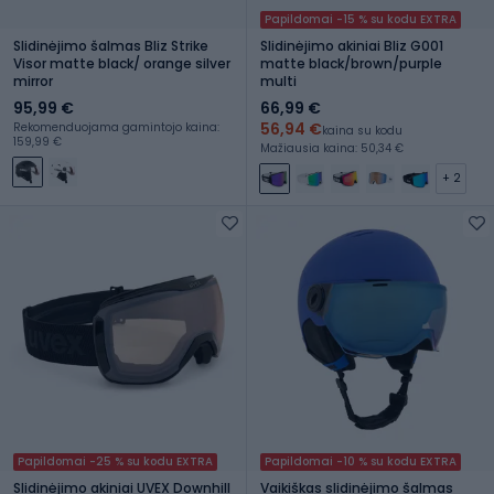
Papildomai -15 % su kodu EXTRA
Slidinėjimo šalmas Bliz Strike
Slidinėjimo akiniai Bliz G001
Visor matte black/ orange silver
matte black/brown/purple
mirror
multi
95,99 €
66,99 €
56,94 €
Rekomenduojama gamintojo kaina:
kaina su kodu
159,99 €
Mažiausia kaina: 50,34 €
+ 2
Papildomai -25 % su kodu EXTRA
Papildomai -10 % su kodu EXTRA
Slidinėjimo akiniai UVEX Downhill
Vaikiškas slidinėjimo šalmas