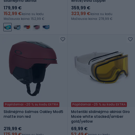
slidinėjimo akiniai
white/vivid copper
179,99 €
359,99 €
152,99 €
323,99 €
kaina su kodu
kaina su kodu
Mažiausia kaina: 152,99 €
Mažiausia kaina: 278,99 €
Papildomai -20 % su kodu EXTRA
Papildomai -25 % su kodu EXTRA
Slidinėjimo šalmas Oakley Mod5
Moteriški slidinėjimo akiniai Giro
matte iron red
Moxie white stacked/amber
gold/yellow
219,99 €
69,99 €
175,99 €
52,49 €
kaina su kodu
kaina su kodu