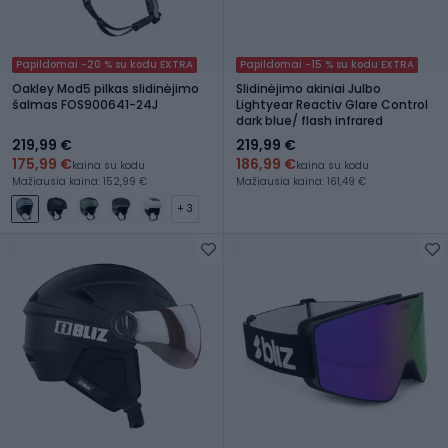
Papildomai -20 % su kodu EXTRA
Papildomai -15 % su kodu EXTRA
Oakley Mod5 pilkas slidinėjimo
Slidinėjimo akiniai Julbo
šalmas FOS900641-24J
Lightyear Reactiv Glare Control
dark blue/ flash infrared
219,99 €
219,99 €
175,99 €
186,99 €
kaina su kodu
kaina su kodu
Mažiausia kaina: 152,99 €
Mažiausia kaina: 161,49 €
+ 3