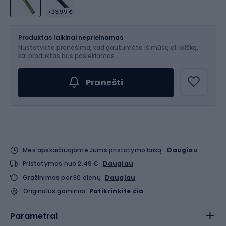
+23,99 €
Dydis
OS
Produktas laikinai neprieinamas
Nustatykite pranešimą, kad gautumėte iš mūsų el. laišką,
kai produktas bus pasiekiamas.
Pranešti
Mes apskaičiuojame Jums pristatymo laiką
Daugiau
Pristatymas nuo 2,49 €
Daugiau
Grąžinimas per 30 dienų
Daugiau
Originalūs gaminiai
Patikrinkite čia
Parametrai