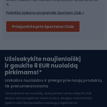
Sporto salė ir fitnesas
%
Pažinkite lojalumo programėlę Sportano Club >
Dviračių šalmai
Prisijunkite prie Sportano Club
Ski touring
Slidinėjimas
Užsisakykite naujienlaiškį
ir gaukite 8 EUR nuolaidą
Apranga žiemos sportui
pirkimams!*
Unikalios nuolaidos ir prieiga prie naujų produktų
Šiaurietiškas ėjimas
tik prenumeratoriams
*produktams be nuolaidų, kurių bendra vertė viršija 80 EUR,
akcijos nėra jungiamos viena su kita, daugiau informacijos
galima rasti
Naujienlaiškio paslaugų reglamente.