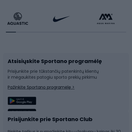
Dviračiai
Čiuožimas
Dviratininkų apranga
Rakečių sportas
Dviračių priedai
Dviračių batai
Atsisiųskite Sportano programėlę
Dviračių dalys
Rogutės ir čiuožynės
Prisijunkite prie tūkstančių patenkintų klientų
ir mėgaukitės patogiu sporto prekių pirkimu
Laipiojimas
Snieglenčių sportas
Pažinkite Sportano programėlę >
Žvejyba
Plaukimas
Sportinė medicina
Komandinis sportas
Prisijunkite prie Sportano Club
Rinkite taškus ir sumažinkite kitų užsakymų kainas iki 30