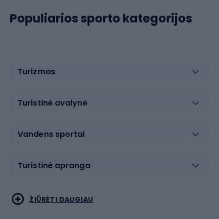
Populiarios sporto kategorijos
Turizmas
Turistinė avalynė
Vandens sportai
Turistinė apranga
Bėgimas
Koviniai sportai
ŽIŪRĖTI DAUGIAU