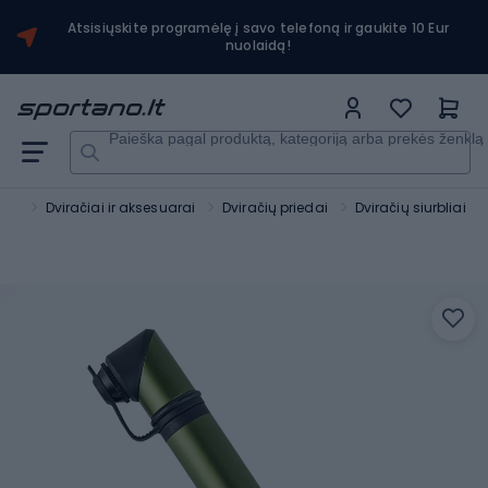
Atsisiųskite programėlę į savo telefoną ir gaukite 10 Eur
nuolaidą!
Paieška pagal produktą, kategoriją arba prekės ženklą
tas
Dviračiai ir aksesuarai
Dviračių priedai
Dviračių siurbliai