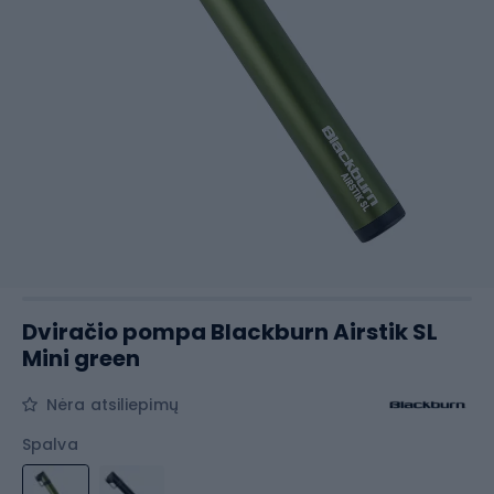
Dviračio pompa Blackburn Airstik SL
Mini green
Nėra atsiliepimų
Spalva