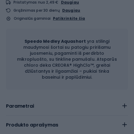
Pristatymas nuo 2,49 €
Daugiau
Grąžinimas per 30 dienų
Daugiau
Originalūs gaminiai
Patikrinkite čia
Speedo Medley Aquashort
yra stilingi
maudymosi šortai su patogiu pririšamu
juosmeniu, pagaminti iš perdirbto
mikropluošto, su tinkline pamušalu. Atsparūs
chloro dėka CREORA® HighClo™, greitai
džiūstantys ir ilgaamžiai – puikiai tinka
baseinui ir paplūdimiui.
Parametrai
Produkto aprašymas