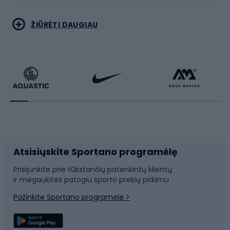
Bėgimas
Koviniai sportai
ŽIŪRĖTI DAUGIAU
Dviračiai
Čiuožimas
Dviratininkų apranga
Rakečių sportas
Dviračių priedai
Dviračių batai
Atsisiųskite Sportano programėlę
Dviračių dalys
Rogutės ir čiuožynės
Prisijunkite prie tūkstančių patenkintų klientų
ir mėgaukitės patogiu sporto prekių pirkimu
Laipiojimas
Snieglenčių sportas
Pažinkite Sportano programėlę >
Žvejyba
Plaukimas