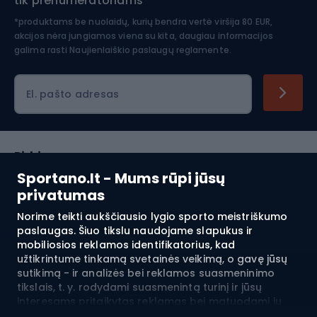
tik prenumeratoriams
*produktams be nuolaidų, kurių bendra vertė viršija 80 EUR,
akcijos nėra jungiamos viena su kita, daugiau informacijos
galima rasti
Naujienlaiškio paslaugų reglamente.
El. pašto adresas
Pirkimas
Sportano.lt - Mums rūpi jūsų
Klientų aptarnavimas
privatumas
Norime teikti aukščiausio lygio sporto meistriškumo
Reglamentai
paslaugas. Šiuo tikslu naudojame slapukus ir
mobiliosios reklamos identifikatorius, kad
Apie mus
užtikrintume tinkamą svetainės veikimą, o gavę jūsų
sutikimą - ir analizės bei reklamos suasmeninimo
tikslais, t. y. rodydami suasmenintą turinį ir jūsų
interesams pritaikytas reklamas bei matuodami jų
Pristatymas į:
LT
efektyvumą. Slapukai ir mobiliosios reklamos