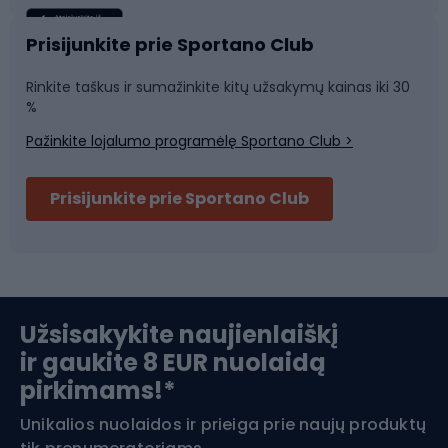
Sportinė medicina
Komandinis sportas
Prisijunkite prie Sportano Club
Rinkite taškus ir sumažinkite kitų užsakymų kainas iki 30
Sporto salė ir fitnesas
%
Pažinkite lojalumo programėlę Sportano Club >
Dviračių šalmai
Prisijunkite prie Sportano Club
Ski touring
Slidinėjimas
Užsisakykite naujienlaiškį
ir gaukite 8 EUR nuolaidą
Apranga žiemos sportui
pirkimams!*
Unikalios nuolaidos ir prieiga prie naujų produktų
Šiaurietiškas ėjimas