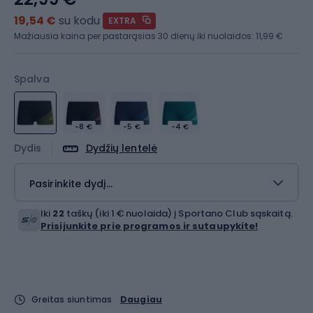
19,54 €
su kodu
EXTRA
Mažiausia kaina per pastarąsias 30 dienų iki nuolaidos:
11,99 €
Spalva
-8 €
-5 €
-4 €
Dydis
Dydžių lentelė
Pasirinkite dydį...
Iki
22
taškų (iki 1 € nuolaida) į Sportano Club sąskaitą.
Prisijunkite prie programos ir sutaupykite!
Greitas siuntimas
Daugiau