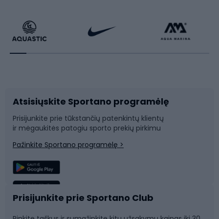
Dviračiai
Čiuožimas
Dviratininkų apranga
Rakečių sportas
Dviračių priedai
Dviračių batai
Atsisiųskite Sportano programėlę
Dviračių dalys
Rogutės ir čiuožynės
Prisijunkite prie tūkstančių patenkintų klientų
ir mėgaukitės patogiu sporto prekių pirkimu
Laipiojimas
Snieglenčių sportas
Pažinkite Sportano programėlę >
Žvejyba
Plaukimas
Sportinė medicina
Komandinis sportas
Prisijunkite prie Sportano Club
Rinkite taškus ir sumažinkite kitų užsakymų kainas iki 30