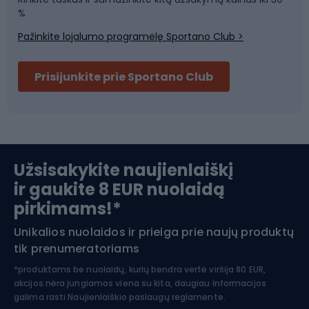
Sporto salė ir fitnesas
%
Pažinkite lojalumo programėlę Sportano Club >
Dviračių šalmai
Prisijunkite prie Sportano Club
Ski touring
Slidinėjimas
Užsisakykite naujienlaiškį
ir gaukite 8 EUR nuolaidą
Apranga žiemos sportui
pirkimams!*
Unikalios nuolaidos ir prieiga prie naujų produktų
Šiaurietiškas ėjimas
tik prenumeratoriams
*produktams be nuolaidų, kurių bendra vertė viršija 80 EUR,
akcijos nėra jungiamos viena su kita, daugiau informacijos
galima rasti
Naujienlaiškio paslaugų reglamente.