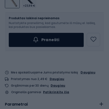
+23,99 €
Dydis
OS
Produktas laikinai neprieinamas
Nustatykite pranešimą, kad gautumėte iš mūsų el. laišką,
kai produktas bus pasiekiamas.
Pranešti
Mes apskaičiuojame Jums pristatymo laiką
Daugiau
Pristatymas nuo 2,49 €
Daugiau
Grąžinimas per 30 dienų
Daugiau
Originalūs gaminiai
Patikrinkite čia
Parametrai