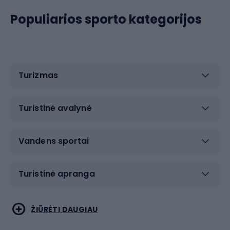
Populiarios sporto kategorijos
Turizmas
Turistinė avalynė
Vandens sportai
Turistinė apranga
Bėgimas
Koviniai sportai
ŽIŪRĖTI DAUGIAU