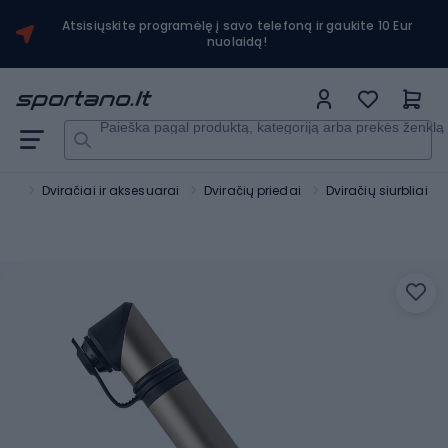
Atsisiųskite programėlę į savo telefoną ir gaukite 10 Eur
nuolaidą!
Paieška pagal produktą, kategoriją arba prekės ženklą
tas
Dviračiai ir aksesuarai
Dviračių priedai
Dviračių siurbliai