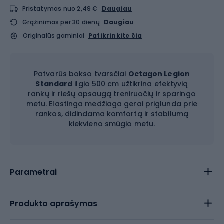
Pristatymas nuo 2,49 €
Daugiau
Grąžinimas per 30 dienų
Daugiau
Originalūs gaminiai
Patikrinkite čia
Patvarūs bokso tvarsčiai
Octagon Legion
Standard
ilgio 500 cm užtikrina efektyvią
rankų ir riešų apsaugą treniruočių ir sparingo
metu. Elastinga medžiaga gerai priglunda prie
rankos, didindama komfortą ir stabilumą
kiekvieno smūgio metu.
Parametrai
Produkto aprašymas