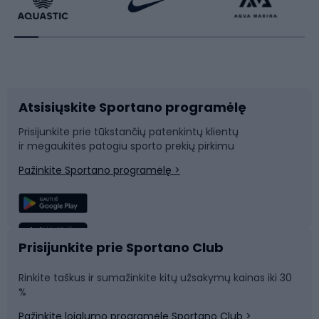
Dviratininkų apranga
Rakečių sportas
Dviračių priedai
Dviračių batai
Atsisiųskite Sportano programėlę
Dviračių dalys
Rogutės ir čiuožynės
Prisijunkite prie tūkstančių patenkintų klientų
ir mėgaukitės patogiu sporto prekių pirkimu
Laipiojimas
Snieglenčių sportas
Pažinkite Sportano programėlę >
Žvejyba
Plaukimas
Sportinė medicina
Komandinis sportas
Prisijunkite prie Sportano Club
Rinkite taškus ir sumažinkite kitų užsakymų kainas iki 30
Sporto salė ir fitnesas
%
Pažinkite lojalumo programėlę Sportano Club >