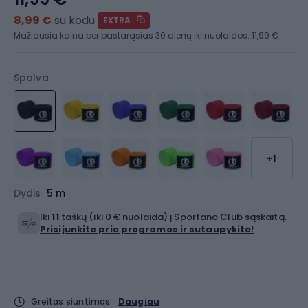
8,99 €
su kodu
EXTRA
Mažiausia kaina per pastarąsias 30 dienų iki nuolaidos:
11,99 €
Spalva
+1
Dydis
5 m
Iki
11
taškų (iki 0 € nuolaida) į Sportano Club sąskaitą.
Prisijunkite prie programos ir sutaupykite!
Greitas siuntimas
Daugiau