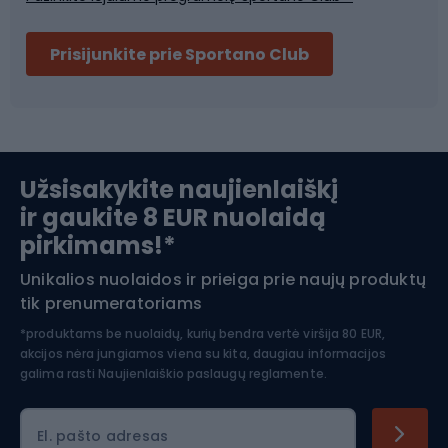
Dviračių šalmai
Prisijunkite prie Sportano Club
Ski touring
Slidinėjimas
Užsisakykite naujienlaiškį
ir gaukite 8 EUR nuolaidą
Apranga žiemos sportui
pirkimams!*
Unikalios nuolaidos ir prieiga prie naujų produktų
Šiaurietiškas ėjimas
tik prenumeratoriams
*produktams be nuolaidų, kurių bendra vertė viršija 80 EUR,
akcijos nėra jungiamos viena su kita, daugiau informacijos
galima rasti
Naujienlaiškio paslaugų reglamente.
El. pašto adresas