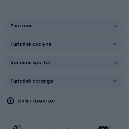
Turizmas
Turistinė avalynė
Vandens sportai
Turistinė apranga
Bėgimas
Koviniai sportai
ŽIŪRĖTI DAUGIAU
Dviračiai
Čiuožimas