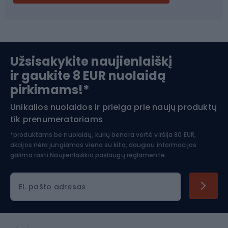
Ski touring
Slidinėjimas
Užsisakykite naujienlaiškį
ir gaukite 8 EUR nuolaidą
Apranga žiemos sportui
pirkimams!*
Unikalios nuolaidos ir prieiga prie naujų produktų
Šiaurietiškas ėjimas
tik prenumeratoriams
*produktams be nuolaidų, kurių bendra vertė viršija 80 EUR,
akcijos nėra jungiamos viena su kita, daugiau informacijos
galima rasti
Naujienlaiškio paslaugų reglamente.
El. pašto adresas