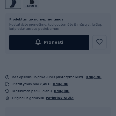
+13,99 €
Dydis
Produktas laikinai neprieinamas
Nustatykite pranešimą, kad gautumėte iš mūsų el. laišką,
Pasirinkite dydį...
kai produktas bus pasiekiamas.
Pranešti
Mes apskaičiuojame Jums pristatymo laiką
Daugiau
Pristatymas nuo 2,49 €
Daugiau
Grąžinimas per 30 dienų
Daugiau
Originalūs gaminiai
Patikrinkite čia