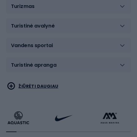
Turizmas
Turistinė avalynė
Vandens sportai
Turistinė apranga
Bėgimas
Koviniai sportai
ŽIŪRĖTI DAUGIAU
Dviračiai
Čiuožimas
Dviratininkų apranga
Rakečių sportas