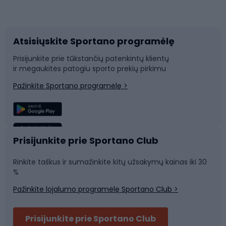
Dviračių priedai
Dviračių batai
Atsisiųskite Sportano programėlę
Dviračių dalys
Rogutės ir čiuožynės
Prisijunkite prie tūkstančių patenkintų klientų
ir mėgaukitės patogiu sporto prekių pirkimu
Laipiojimas
Snieglenčių sportas
Pažinkite Sportano programėlę >
Žvejyba
Plaukimas
Sportinė medicina
Komandinis sportas
Prisijunkite prie Sportano Club
Rinkite taškus ir sumažinkite kitų užsakymų kainas iki 30
Sporto salė ir fitnesas
%
Pažinkite lojalumo programėlę Sportano Club >
Dviračių šalmai
Prisijunkite prie Sportano Club